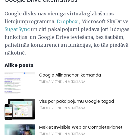
Google disks nav vienīgā virtuālā glabāšanas
lietojumprogramma.
Dropbox
, Microsoft SkyDrive,
SugarSync
un citi pakalpojumi piedāvā ļoti līdzīgas
funkcijas, un Google Drive ieviešana, bez šaubām,
palielinās konkurenci un funkcijas, ko tās piedāvā
nākotnē.
Alike posts
Google Allinanchor: komanda
TĪMEKĻA VIETNE UN MEKLĒŠANA
Viss par pakalpojumu Google tagad
TĪMEKĻA VIETNE UN MEKLĒŠANA
Meklēt Invisible Web ar CompletePlanet
TĪMEKĻA VIETNE UN MEKLĒŠANA