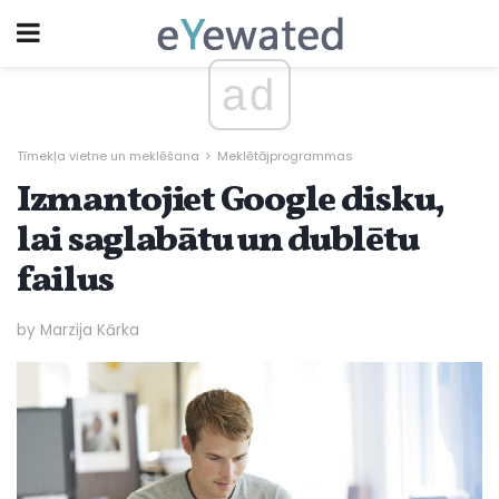
ad
Tīmekļa vietne un meklēšana
Meklētājprogrammas
Izmantojiet Google disku,
lai saglabātu un dublētu
failus
by Marzija Kārka