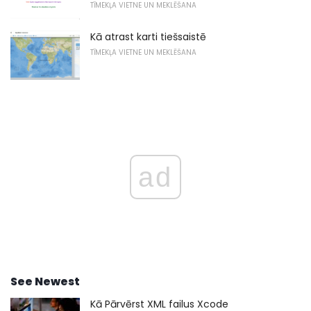
TĪMEKĻA VIETNE UN MEKLĒŠANA
Kā atrast karti tiešsaistē
TĪMEKĻA VIETNE UN MEKLĒŠANA
ad
See Newest
Kā Pārvērst XML failus Xcode