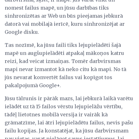
nomest failus mapē, un jūsu darbības tiks
sinhronizētas ar Web un būs pieejamas jebkurā
datorā vai mobilajā ierīcē, kuru sinhronizējat ar
Google disku.
Tas nozīmē, ka jūsu faili tiks lejupielādēti šajā
mapē un augšupielādēti atpakaļ mākoņos katru
reizi, kad veicat izmaiņas. Tomēr darbvirsmas
mapi nevar izmantot kā neko citu kā mapi. No tā
jūs nevarat konvertēt failus vai kopīgot tos
pakalpojumā Google+.
Jūsu tālrunis ir pārāk mazs, lai jebkurā laikā varētu
ielādēt uz tā 15 failos vērstu lejupielāžu vērtību,
tādēļ lietotnes mobilā versija ir vairāk kā
grāmatzīme, lai ātri lejupielādētu failus, nevis pašu
failu kopijas. Ja konstatējat, ka jūsu darbvirsmam
nav vietas, varat pielāgot savus iestatījumus, lai