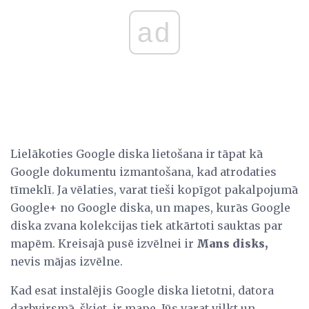
ad
Lielākoties Google diska lietošana ir tāpat kā
Google dokumentu izmantošana, kad atrodaties
tīmeklī. Ja vēlaties, varat tieši kopīgot pakalpojumā
Google+ no Google diska, un mapes, kurās Google
diska zvana kolekcijas tiek atkārtoti sauktas par
mapēm. Kreisajā pusē izvēlnei ir
Mans disks,
nevis mājas izvēlne.
Kad esat instalējis Google diska lietotni, datora
darbvirsmā, šķiet, ir mape. Jūs varat vilkt un