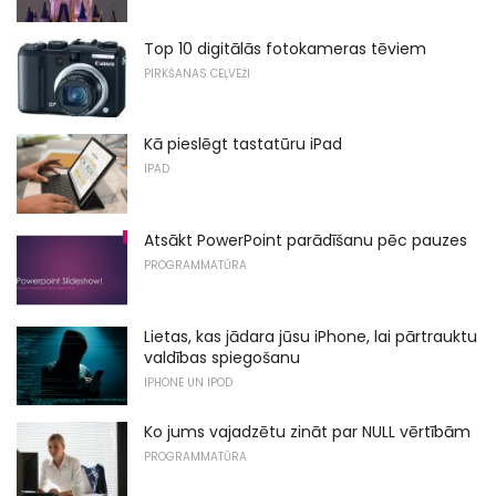
Top 10 digitālās fotokameras tēviem
PIRKŠANAS CEĻVEŽI
Kā pieslēgt tastatūru iPad
IPAD
Atsākt PowerPoint parādīšanu pēc pauzes
PROGRAMMATŪRA
Lietas, kas jādara jūsu iPhone, lai pārtrauktu
valdības spiegošanu
IPHONE UN IPOD
Ko jums vajadzētu zināt par NULL vērtībām
PROGRAMMATŪRA