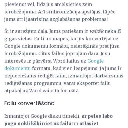
pievienot vēl, līdz jūs atcelsieties zem
ierobežojuma. Arī sinhronizācija apstājas, tāpēc
jums ātri jāatrisina uzglabāšanas problēmas!
Šī ir sarežģītā daļa. Jums patiešām ir
vairāk
nekā 15
gigas vietas. Faili un mapes, ko jūs konvertējat uz
Google dokumentu formātu, neierēķinās pret jūsu
ierobežojumu. Citus failus joprojām dara. Jūsu
interesēs ir pārvērst Word failus uz
Google
dokumentu
formātu, kad vien iespējams. Ja jums ir
nepieciešams rediģēt failu, izmantojot darbvirsmas
rediģēšanas programmu, varat eksportēt failu
atpakaļ uz Word vai citā formātā.
Failu konvertēšana
Izmantojot Google disku tīmeklī,
ar peles labo
pogu noklikšķiniet uz faila
un
atlasiet