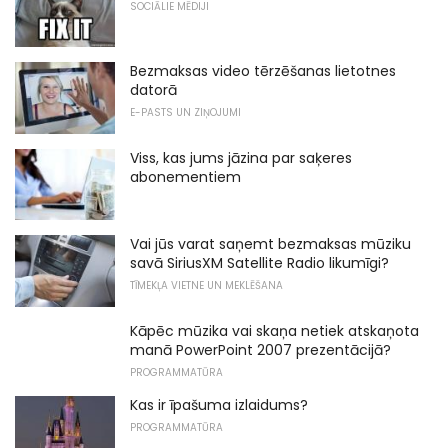
SOCIĀLIE MĒDIJI
Bezmaksas video tērzēšanas lietotnes
datorā
E-PASTS UN ZIŅOJUMI
Viss, kas jums jāzina par saķeres
abonementiem
Vai jūs varat saņemt bezmaksas mūziku
savā SiriusXM Satellite Radio likumīgi?
TĪMEKĻA VIETNE UN MEKLĒŠANA
Kāpēc mūzika vai skaņa netiek atskaņota
manā PowerPoint 2007 prezentācijā?
PROGRAMMATŪRA
Kas ir īpašuma izlaidums?
PROGRAMMATŪRA