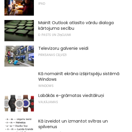
IPAD
Mainīt Outlook atlasīto vārdu dialoga
kārtojuma secību
E-PASTS UN ZIŅOJUMI
Televizoru galvenie veidi
PIRKŠANAS CEĻVEŽI
Kā nomainīt ekrāna izšķirtspēju sistēmā
Windows
WINDOWS
Labākās e-grāmatas viedtālruņi
VALKĀJAMAS
Kā izveidot un izmantot svītras un
spilvenus