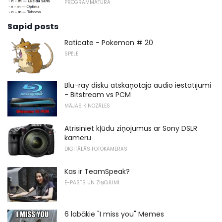
PROGRAMMATŪRA
Sapid posts
Raticate - Pokemon # 20
SPĒLE
Blu-ray disku atskaņotāja audio iestatījumi
- Bitstream vs PCM
MĀJAS KINOZĀLES
Atrisiniet kļūdu ziņojumus ar Sony DSLR
kameru
DIGITĀLĀS FOTOKAMERAS
Kas ir TeamSpeak?
E-PASTS UN ZIŅOJUMI
6 labākie "I miss you" Memes