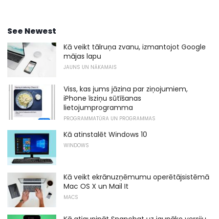
See Newest
Kā veikt tālruņa zvanu, izmantojot Google
mājas lapu
JAUNS UN NĀKAMAIS
Viss, kas jums jāzina par ziņojumiem,
iPhone īsziņu sūtīšanas
lietojumprogramma
PROGRAMMATŪRA UN PROGRAMMAS
Kā atinstalēt Windows 10
WINDOWS
Kā veikt ekrānuzņēmumu operētājsistēmā
Mac OS X un Mail It
MACS