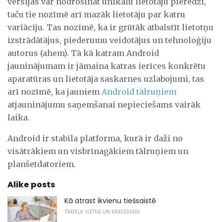
versijas var nodrošināt unikālu lietotāju pieredzi,
taču tie nozīmē arī mazāk lietotāju par katru
variāciju. Tas nozīmē, ka ir grūtāk atbalstīt lietotņu
izstrādātājus, piederumu veidotājus un tehnoloģiju
autorus (ahem). Tā kā katram Android
jauninājumam ir jāmaina katras ierīces konkrētu
aparatūras un lietotāja saskarnes uzlabojumi, tas
arī nozīmē, ka jauniem
Android tālruņiem
atjauninājumu saņemšanai nepieciešams vairāk
laika.
Android ir stabila platforma, kurā ir daži no
visātrākiem un visbrīnagākiem tālruņiem un
planšetdatoriem.
Alike posts
Kā atrast ikvienu tiešsaistē
TĪMEKĻA VIETNE UN MEKLĒŠANA