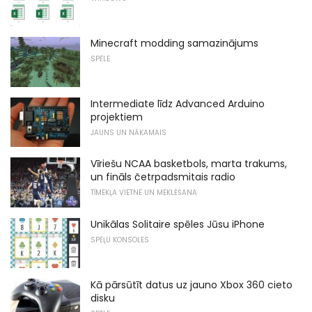
Minecraft modding samazinājums
SPĒLE
Intermediate līdz Advanced Arduino
projektiem
JAUNS UN NĀKAMAIS
Vīriešu NCAA basketbols, marta trakums,
un fināls četrpadsmitais radio
TĪMEKĻA VIETNE UN MEKLĒŠANA
Unikālas Solitaire spēles Jūsu iPhone
SPĒĻU KONSOLES
Kā pārsūtīt datus uz jauno Xbox 360 cieto
disku