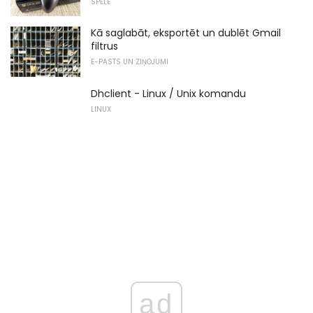
SPĒLE
Kā saglabāt, eksportēt un dublēt Gmail
filtrus
E-PASTS UN ZIŅOJUMI
Dhclient - Linux / Unix komandu
LINUX
ad