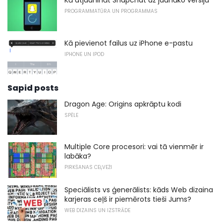
Kā atjaunināt Snapchat uz jaunāko versiju
PROGRAMMATŪRA UN PROGRAMMAS
Kā pievienot failus uz iPhone e-pastu
IPHONE UN IPOD
Sapid posts
Dragon Age: Origins apkrāptu kodi
SPĒLE
Multiple Core procesori: vai tā vienmēr ir
labāka?
PIRKŠANAS CEĻVEŽI
Speciālists vs ģenerālists: kāds Web dizaina
karjeras ceļš ir piemērots tieši Jums?
WEB DIZAINS UN IZSTRĀDE