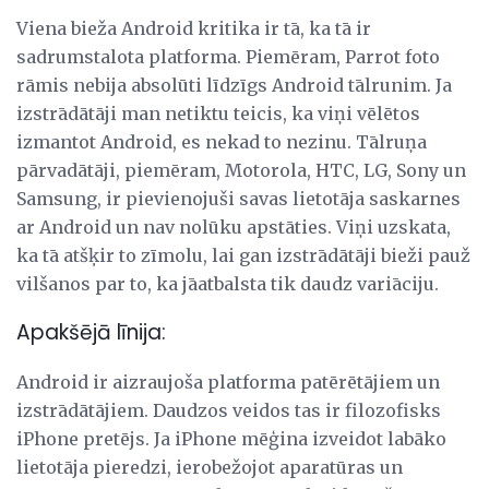
Viena bieža Android kritika ir tā, ka tā ir
sadrumstalota platforma. Piemēram, Parrot foto
rāmis nebija absolūti līdzīgs Android tālrunim. Ja
izstrādātāji man netiktu teicis, ka viņi vēlētos
izmantot Android, es nekad to nezinu. Tālruņa
pārvadātāji, piemēram, Motorola, HTC, LG, Sony un
Samsung, ir pievienojuši savas lietotāja saskarnes
ar Android un nav nolūku apstāties. Viņi uzskata,
ka tā atšķir to zīmolu, lai gan izstrādātāji bieži pauž
vilšanos par to, ka jāatbalsta tik daudz variāciju.
Apakšējā līnija:
Android ir aizraujoša platforma patērētājiem un
izstrādātājiem. Daudzos veidos tas ir filozofisks
iPhone pretējs. Ja iPhone mēģina izveidot labāko
lietotāja pieredzi, ierobežojot aparatūras un