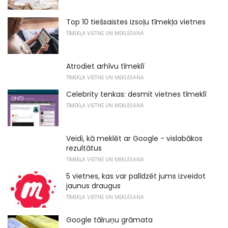
Top 10 tiešsaistes izsoļu tīmekļa vietnes
TĪMEKĻA VIETNE UN MEKLĒŠANA
Atrodiet arhīvu tīmeklī
TĪMEKĻA VIETNE UN MEKLĒŠANA
Celebrity tenkas: desmit vietnes tīmeklī
TĪMEKĻA VIETNE UN MEKLĒŠANA
Veidi, kā meklēt ar Google - vislabākos
rezultātus
TĪMEKĻA VIETNE UN MEKLĒŠANA
5 vietnes, kas var palīdzēt jums izveidot
jaunus draugus
TĪMEKĻA VIETNE UN MEKLĒŠANA
Google tālruņu grāmata