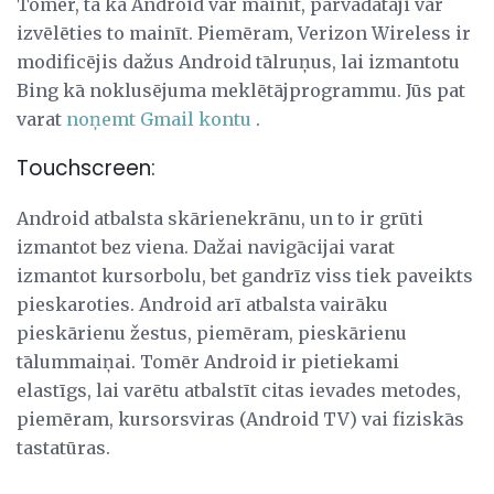
Tomēr, tā kā Android var mainīt, pārvadātāji var
izvēlēties to mainīt. Piemēram, Verizon Wireless ir
modificējis dažus Android tālruņus, lai izmantotu
Bing kā noklusējuma meklētājprogrammu. Jūs pat
varat
noņemt Gmail kontu
.
Touchscreen:
Android atbalsta skārienekrānu, un to ir grūti
izmantot bez viena. Dažai navigācijai varat
izmantot kursorbolu, bet gandrīz viss tiek paveikts
pieskaroties. Android arī atbalsta vairāku
pieskārienu žestus, piemēram, pieskārienu
tālummaiņai. Tomēr Android ir pietiekami
elastīgs, lai varētu atbalstīt citas ievades metodes,
piemēram, kursorsviras (Android TV) vai fiziskās
tastatūras.