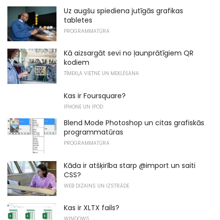
Uz augšu spiediena jutīgās grafikas
tabletes
PROGRAMMATŪRA
Kā aizsargāt sevi no ļaunprātīgiem QR
kodiem
TĪMEKĻA VIETNE UN MEKLĒŠANA
Kas ir Foursquare?
IPHONE UN IPOD
Blend Mode Photoshop un citas grafiskās
programmatūras
PROGRAMMATŪRA
Kāda ir atšķirība starp @import un saiti
CSS?
WEB DIZAINS UN IZSTRĀDE
Kas ir XLTX fails?
WINDOWS