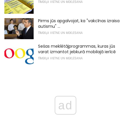
TĪMEKĻA VIETNE UN MEKLĒŠANA
Pirms jūs apgalvojat, ka "vakcīnas izraisa
autismu" ...
TĪMEKĻA VIETNE UN MEKLĒŠANA
Sešas meklētājprogrammas, kuras jūs
varat izmantot jebkurā mobilajā ierīcē
TĪMEKĻA VIETNE UN MEKLĒŠANA
ad