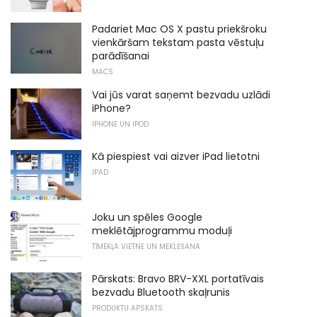
Padariet Mac OS X pastu priekšroku
vienkāršam tekstam pasta vēstuļu
parādīšanai
MACS
Vai jūs varat saņemt bezvadu uzlādi
iPhone?
IPHONE UN IPOD
Kā piespiest vai aizver iPad lietotni
IPAD
Joku un spēles Google
meklētājprogrammu moduļi
TĪMEKĻA VIETNE UN MEKLĒŠANA
Pārskats: Bravo BRV-XXL portatīvais
bezvadu Bluetooth skaļrunis
PRODUKTU APSKATS