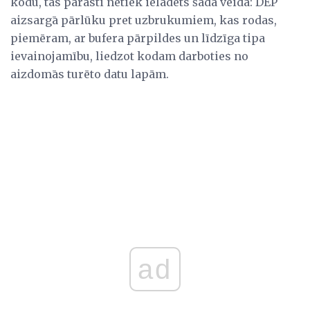
kodu, tas parasti netiek ielādēts šādā veidā: DEP
aizsargā pārlūku pret uzbrukumiem, kas rodas,
piemēram, ar bufera pārpildes un līdzīga tipa
ievainojamību, liedzot kodam darboties no
aizdomās turēto datu lapām.
ad