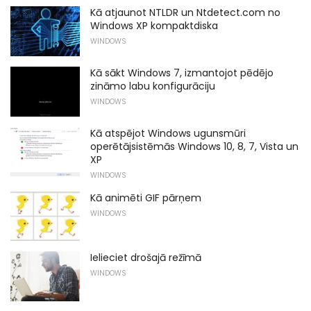
Kā atjaunot NTLDR un Ntdetect.com no
Windows XP kompaktdiska
WINDOWS
Kā sākt Windows 7, izmantojot pēdējo
zināmo labu konfigurāciju
WINDOWS
Kā atspējot Windows ugunsmūri
operētājsistēmās Windows 10, 8, 7, Vista un
XP
WINDOWS
Kā animēti GIF pārņem
WINDOWS
Ielieciet drošajā režīmā
WINDOWS