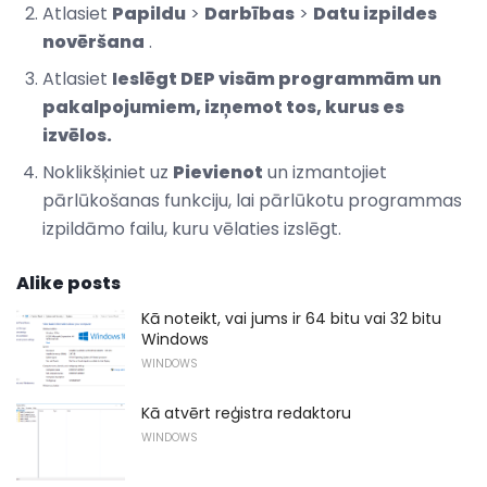
Atlasiet
Papildu
>
Darbības
>
Datu izpildes
novēršana
.
Atlasiet
Ieslēgt DEP visām programmām un
pakalpojumiem, izņemot tos, kurus es
izvēlos.
Noklikšķiniet uz
Pievienot
un izmantojiet
pārlūkošanas funkciju, lai pārlūkotu programmas
izpildāmo failu, kuru vēlaties izslēgt.
Alike posts
Kā noteikt, vai jums ir 64 bitu vai 32 bitu
Windows
WINDOWS
Kā atvērt reģistra redaktoru
WINDOWS