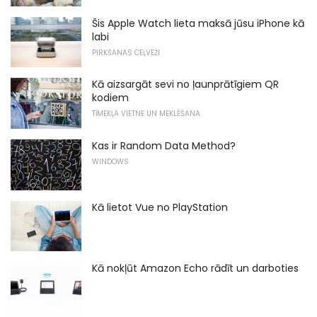
Šis Apple Watch lieta maksā jūsu iPhone kā
labi
PIRKŠANAS CEĻVEŽI
Kā aizsargāt sevi no ļaunprātīgiem QR
kodiem
TĪMEKĻA VIETNE UN MEKLĒŠANA
Kas ir Random Data Method?
WINDOWS
Kā lietot Vue no PlayStation
Kā nokļūt Amazon Echo rādīt un darboties