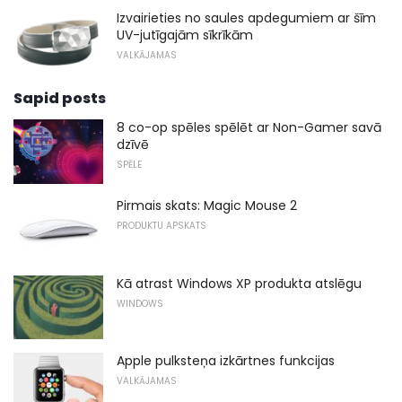
Izvairieties no saules apdegumiem ar šīm
UV-jutīgajām sīkrīkām
VALKĀJAMAS
Sapid posts
8 co-op spēles spēlēt ar Non-Gamer savā
dzīvē
SPĒLE
Pirmais skats: Magic Mouse 2
PRODUKTU APSKATS
Kā atrast Windows XP produkta atslēgu
WINDOWS
Apple pulksteņa izkārtnes funkcijas
VALKĀJAMAS