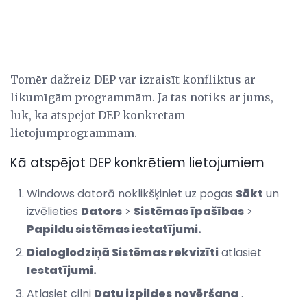
Tomēr dažreiz DEP var izraisīt konfliktus ar
likumīgām programmām. Ja tas notiks ar jums,
lūk, kā atspējot DEP konkrētām
lietojumprogrammām.
Kā atspējot DEP konkrētiem lietojumiem
Windows datorā noklikšķiniet uz pogas
Sākt
un
izvēlieties
Dators
>
Sistēmas īpašības
>
Papildu sistēmas iestatījumi.
Dialoglodziņā Sistēmas rekvizīti
atlasiet
Iestatījumi.
Atlasiet cilni
Datu izpildes novēršana
.