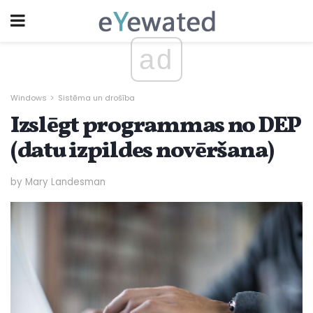
ad
Windows
Sistēma un drošība
Izslēgt programmas no DEP
(datu izpildes novēršana)
by Mary Landesman