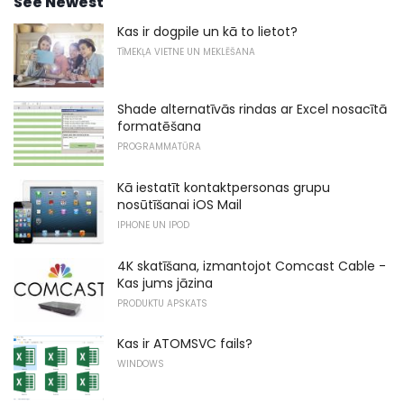
See Newest
Kas ir dogpile un kā to lietot?
TĪMEKĻA VIETNE UN MEKLĒŠANA
Shade alternatīvās rindas ar Excel nosacītā
formatēšana
PROGRAMMATŪRA
Kā iestatīt kontaktpersonas grupu
nosūtīšanai iOS Mail
IPHONE UN IPOD
4K skatīšana, izmantojot Comcast Cable -
Kas jums jāzina
PRODUKTU APSKATS
Kas ir ATOMSVC fails?
WINDOWS