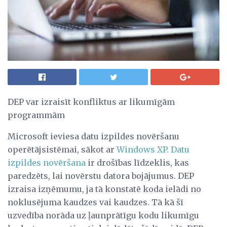
DEP var izraisīt konfliktus ar likumīgām
programmām
Microsoft ieviesa datu izpildes novēršanu
operētājsistēmai, sākot ar
Windows XP.
Datu
izpildes novēršana
ir drošības līdzeklis, kas
paredzēts, lai novērstu datora bojājumus. DEP
izraisa izņēmumu, ja tā konstatē koda ielādi no
noklusējuma kaudzes vai kaudzes. Tā kā šī
uzvedība norāda uz ļaunprātīgu kodu likumīgu