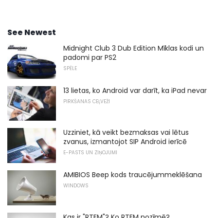
See Newest
Midnight Club 3 Dub Edition Mīklas kodi un
padomi par PS2
SPĒLE
13 lietas, ko Android var darīt, ka iPad nevar
PIRKŠANAS CEĻVEŽI
Uzziniet, kā veikt bezmaksas vai lētus
zvanus, izmantojot SIP Android ierīcē
E-PASTS UN ZIŅOJUMI
AMIBIOS Beep kods traucējummeklēšana
WINDOWS
Kas ir "RTFM"? Ko RTFM nozīmē?