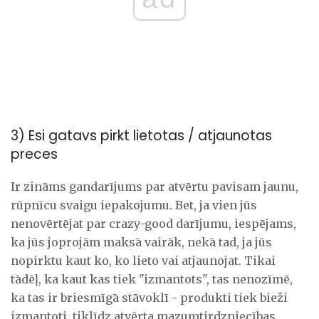
3) Esi gatavs pirkt lietotas / atjaunotas
preces
Ir zināms gandarījums par atvērtu pavisam jaunu,
rūpnīcu svaigu iepakojumu. Bet, ja vien jūs
nenovērtējat par crazy-good darījumu, iespējams,
ka jūs joprojām maksā vairāk, nekā tad, ja jūs
nopirktu kaut ko, ko lieto vai atjaunojat. Tikai
tādēļ, ka kaut kas tiek "izmantots", tas nenozīmē,
ka tas ir briesmīgā stāvoklī - produkti tiek bieži
izmantoti, tiklīdz atvērta mazumtirdzniecības