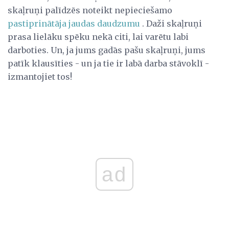
skaļruņi palīdzēs noteikt nepieciešamo
pastiprinātāja jaudas daudzumu
. Daži skaļruņi
prasa lielāku spēku nekā citi, lai varētu labi
darboties. Un, ja jums gadās pašu skaļruņi, jums
patīk klausīties - un ja tie ir labā darba stāvoklī -
izmantojiet tos!
ad