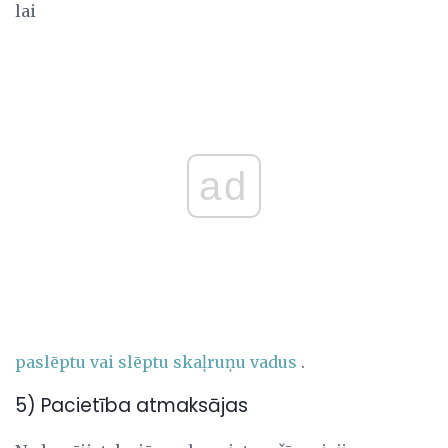
lai
ad
paslēptu vai slēptu skaļruņu vadus
.
5) Pacietība atmaksājas