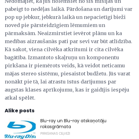
Nedomājiet, ka jūs nolemsiet no šīs misijas un
pabeigt to nedēļas laikā. Pārdošana un darījumi var
pop up jebkur, jebkurā laikā un nepacietīgi bieži
noved pie pārsteidzīgiem lēmumiem un
pārmaksām. Neaizmirstiet ievērot plānu un ka
medības aizraušanās pati par sevi var būt atlīdzība.
Kā sakot, viena cilvēka atkritumi ir cita cilvēka
bagātība. Izmantoto skaļruņu un komponentu
pirkšana ir piemērots veids, kā veidot neticamu
mājas stereo sistēmu, piesaistot budžetu. Jūs varat
nonākt pie tā, lai atrastu īstus darījumus par
augstas klases aprīkojumu, kas ir gaidījis iespēju
atkal spēlēt.
Alike posts
Blu-ray un Blu-ray atskaņotāju
rokasgrāmata
PIRKŠANAS CEĻVEŽI