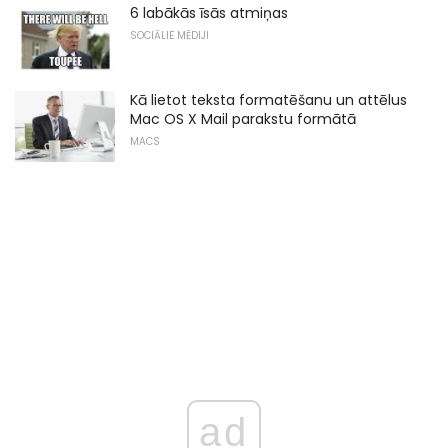
6 labākās īsās atmiņas
SOCIĀLIE MĒDIJI
Kā lietot teksta formatēšanu un attēlus
Mac OS X Mail parakstu formātā
MACS
ad