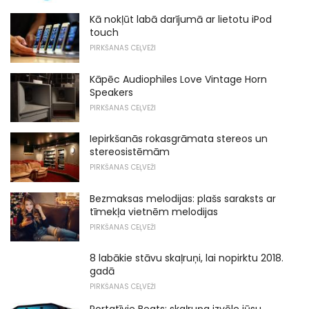
Kā nokļūt labā darījumā ar lietotu iPod
touch
PIRKŠANAS CEĻVEŽI
Kāpēc Audiophiles Love Vintage Horn
Speakers
PIRKŠANAS CEĻVEŽI
Iepirkšanās rokasgrāmata stereos un
stereosistēmām
PIRKŠANAS CEĻVEŽI
Bezmaksas melodijas: plašs saraksts ar
tīmekļa vietnēm melodijas
PIRKŠANAS CEĻVEŽI
8 labākie stāvu skaļruņi, lai nopirktu 2018.
gadā
PIRKŠANAS CEĻVEŽI