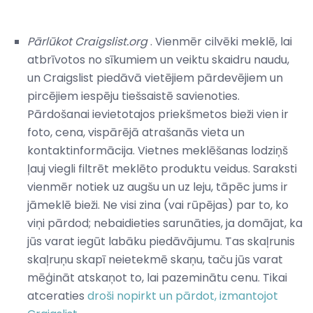
Pārlūkot Craigslist.org
. Vienmēr cilvēki meklē, lai
atbrīvotos no sīkumiem un veiktu skaidru naudu,
un Craigslist piedāvā vietējiem pārdevējiem un
pircējiem iespēju tiešsaistē savienoties.
Pārdošanai ievietotajos priekšmetos bieži vien ir
foto, cena, vispārējā atrašanās vieta un
kontaktinformācija. Vietnes meklēšanas lodziņš
ļauj viegli filtrēt meklēto produktu veidus. Saraksti
vienmēr notiek uz augšu un uz leju, tāpēc jums ir
jāmeklē bieži. Ne visi zina (vai rūpējas) par to, ko
viņi pārdod; nebaidieties sarunāties, ja domājat, ka
jūs varat iegūt labāku piedāvājumu. Tas skaļrunis
skaļruņu skapī neietekmē skaņu, taču jūs varat
mēģināt atskaņot to, lai pazeminātu cenu. Tikai
atceraties
droši nopirkt un pārdot, izmantojot