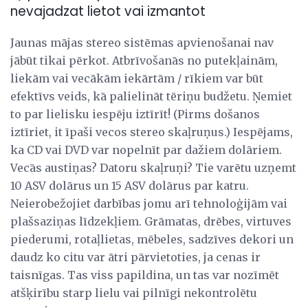
nevajadzat lietot vai izmantot
Jaunas mājas stereo sistēmas apvienošanai nav
jābūt tikai pērkot. Atbrīvošanās no putekļainām,
liekām vai vecākām iekārtām / rīkiem var būt
efektīvs veids, kā palielināt tēriņu budžetu. Ņemiet
to par lielisku iespēju iztīrīt! (Pirms došanos
iztīriet, it īpaši vecos stereo skaļruņus.) Iespējams,
ka CD vai DVD var nopelnīt par dažiem dolāriem.
Vecās austiņas? Datoru skaļruņi? Tie varētu uzņemt
10 ASV dolārus un 15 ASV dolārus par katru.
Neierobežojiet darbības jomu arī tehnoloģijām vai
plašsaziņas līdzekļiem. Grāmatas, drēbes, virtuves
piederumi, rotaļlietas, mēbeles, sadzīves dekori un
daudz ko citu var ātri pārvietoties, ja cenas ir
taisnīgas. Tas viss papildina, un tas var nozīmēt
atšķirību starp lielu vai pilnīgi nekontrolētu