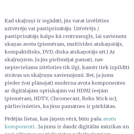
Kad skaļruņi ir iegādāti, jūs varat izvēlēties
uztvērēju vai pastiprinātāju. Uztvērējs /
pastiprinātājs kalpo kā centrmezgls, lai savienotu
skaņas avotu (piemēram, multivides atskaņotājs,
kompaktdisks, DVD, diska atskaņotājs utt.) Ar
skaļruņiem. Ja jūs pielīmējat pamati, nav
nepieciešams iztēloties tik ilgi, kamēr tiek izpildīti
strāvas un skaļruņu savienojumi. Bet, ja jums
pieder (vai plānojat) moderna avota komponentes
ar digitālajām optiskajām vai HDMI ieejām
(piemēram, HDTV, Chromecast, Roku Stick uc),
pārliecinieties, ka jūsu pamatnes ir pārklātas.
Pēdējās lietas, kas jāņem vērā, būtu pašu
avotu
komponenti
. Ja jums ir daudz digitālās mūzikas un