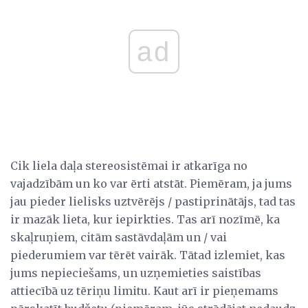
ad
Cik liela daļa stereosistēmai ir atkarīga no
vajadzībām un ko var ērti atstāt. Piemēram, ja jums
jau pieder lielisks uztvērējs / pastiprinātājs, tad tas
ir mazāk lieta, kur iepirkties. Tas arī nozīmē, ka
skaļruņiem, citām sastāvdaļām un / vai
piederumiem var tērēt vairāk. Tātad izlemiet, kas
jums nepieciešams, un uzņemieties saistības
attiecībā uz tēriņu limitu. Kaut arī ir pieņemams