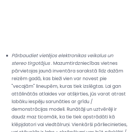
Pārbaudiet vietējos elektronikas veikalus un
stereo tirgotājus
. Mazumtirdzniecības vietnes
pārvietojas jaunā inventāra sarakstā līdz dažām
reizēm gadā, kas bieži vien var novest pie
"vecajām" lineupēm, kuras tiek izslēgtas. Lai gan
attālinātās atlaides var atšķirties, jūs varat atrast
labāku iespēju sarunāties ar grīdu /
demonstrācijas modeli. Runātāji un uztvērēji ir
daudz maz ticamāk, ka tie tiek apstrādāti kā
klēpjdatori vai viedtālruņi. Vienkārši pārliecinieties,