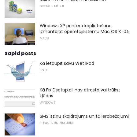
SOCIĀLIE MĒDIJI
Windows XP printera koplietošana,
izmantojot operētājsistēmu Mac OS X 10.5
MACS
Sapid posts
Kā ietaupīt savu Wet iPad
IPAD
Kā Fix Dsetup.dll nav atrasta vai trūkst
kļūdas
WINDOWS
SMS īsziņu skaidrojums un tā ierobežojumi
E-PASTS UN ZIŅOJUMI