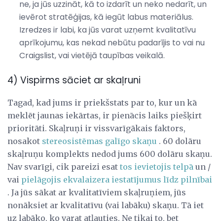
ne, ja jūs uzzināt, kā to izdarīt un neko nedarīt, un
ievērot stratēģijas, kā iegūt labus materiālus.
Izredzes ir labi, ka jūs varat uzņemt kvalitatīvu
aprīkojumu, kas nekad nebūtu padarījis to vai nu
Craigslist, vai vietējā taupības veikalā.
4) Vispirms sāciet ar skaļruni
Tagad, kad jums ir priekšstats par to, kur un kā
meklēt jaunas iekārtas, ir pienācis laiks piešķirt
prioritāti. Skaļruņi ir vissvarīgākais faktors,
nosakot
stereosistēmas galīgo skaņu
. 60 dolāru
skaļruņu komplekts nedod jums 600 dolāru skaņu.
Nav svarīgi, cik pareizi esat
tos ievietojis telpā
un /
vai
pielāgojis ekvalaizera iestatījumus līdz pilnībai
. Ja jūs sākat ar kvalitatīviem skaļruņiem, jūs
nonāksiet ar kvalitatīvu (vai labāku) skaņu. Tā iet
uz labāko, ko varat atļauties. Ne tikai to, bet