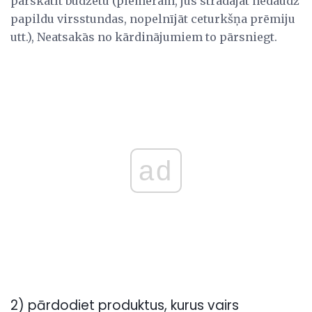
pārskatīt budžetu (piemēram, jūs strādājat nedaudz
papildu virsstundas, nopelnījāt ceturkšņa prēmiju
utt.), Neatsakās no kārdinājumiem to pārsniegt.
ad
2) pārdodiet produktus, kurus vairs