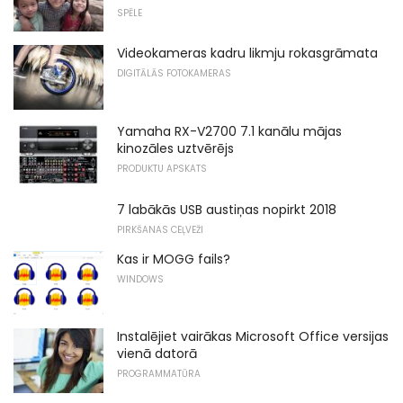
SPĒLE
Videokameras kadru likmju rokasgrāmata
DIGITĀLĀS FOTOKAMERAS
Yamaha RX-V2700 7.1 kanālu mājas
kinozāles uztvērējs
PRODUKTU APSKATS
7 labākās USB austiņas nopirkt 2018
PIRKŠANAS CEĻVEŽI
Kas ir MOGG fails?
WINDOWS
Instalējiet vairākas Microsoft Office versijas
vienā datorā
PROGRAMMATŪRA