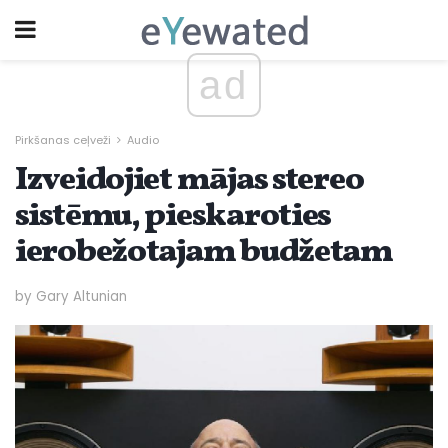
ad
Pirkšanas ceļveži
Audio
Izveidojiet mājas stereo
sistēmu, pieskaroties
ierobežotajam budžetam
by Gary Altunian