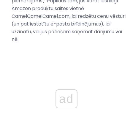
piemērojams). Papildus tam, jūs varat iesniegt
Amazon produktu saites vietnē
CamelCamelCamel.com, lai redzētu cenu vēsturi
(un pat iestatītu e-pasta brīdinājumus), lai
uzzinātu, vai jūs patiešām saņemat darījumu vai
nē.
ad