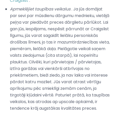
Craigslist
.
Apmeklējiet taupības veikalus
. Ja jūs domājat
par sevi par mūsdienu dārgumu mednieku, vietējā
peļņa var piedāvāt preces dārglietu pārlūkot. Lai
gan jūs, iespējams, nespēsit pārrunāt ar Craigslist
līgumu, jūs varat sagaidīt lielāku personiskās
drošības līmeni, jo tas ir mazumtirdzniecības vieta,
piemēram, lielākā daļa. Pielāgotie veikali saņem
valsts ziedojumus (cita starpā), lai nopelnītu
plauktus. Cilvēki, kuri pārvietojas / pārvietojas,
iztīra garāžas vai vienkārši atbrīvojas no
priekšmetiem, bieži ziedo, ja nav laika vai interese
pārdot katru mazliet. Jūs varat atrast vērtīgu
aprīkojumu pēc smieklīgi zemām cenām, ja
tirgotāji kļūdaini vērtē. Paturiet prātā, ka taupības
veikalos, kas atrodas ap upscale apkaimē, ir
tendence krāj augstākas kvalitātes preces.