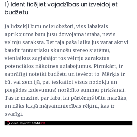
1) Identificējiet vajadzības un izveidojiet
budžetu
Ja līdzekļi būtu neierobežoti, viss labākais
aprīkojums būtu jūsu dzīvojamā istabā, nevis
vēlmju sarakstā. Bet tajā pašā laikā jūs varat aktīvi
baudīt fantastisku skanošu stereo sistēmu,
vienlaikus saglabājot tos vēlmju sarakstus
potenciālos nākotnes uzlabojumus. Pirmkārt, ir
saprātīgi noteikt budžetu un ievērot to. Mērķis ir
būt vai zem (jā, pat ieskaitot visus nodokļu un
piegādes izdevumus) norādīto summu pirkšanai.
Tas ir mazliet par labu, lai pārtēriņš būtu mazāks,
un nāks klajā mājsaimniecības rēķini, kas ir
svarīgi.