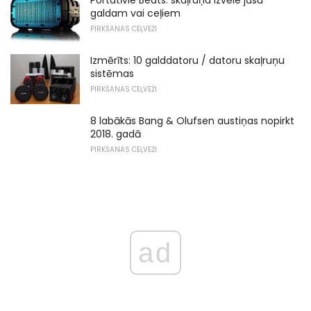
Portatīvie Beats: skaļruņa izvēle jūsu
galdam vai ceļiem
PIRKŠANAS CEĻVEŽI
Izmērīts: 10 galddatoru / datoru skaļruņu
sistēmas
PIRKŠANAS CEĻVEŽI
8 labākās Bang & Olufsen austiņas nopirkt
2018. gadā
PIRKŠANAS CEĻVEŽI
ad