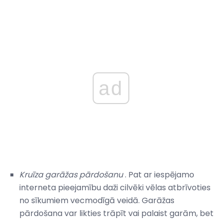
ad
Kruīza garāžas pārdošanu
. Pat ar iespējamo
interneta pieejamību daži cilvēki vēlas atbrīvoties
no sīkumiem vecmodīgā veidā. Garāžas
pārdošana var likties trāpīt vai palaist garām, bet