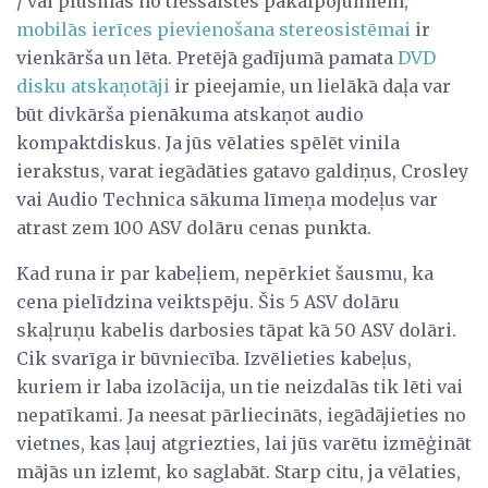
/ vai plūsmas no tiešsaistes pakalpojumiem,
mobilās ierīces pievienošana stereosistēmai
ir
vienkārša un lēta. Pretējā gadījumā pamata
DVD
disku atskaņotāji
ir pieejamie, un lielākā daļa var
būt divkārša pienākuma atskaņot audio
kompaktdiskus. Ja jūs vēlaties spēlēt vinila
ierakstus, varat iegādāties gatavo galdiņus, Crosley
vai Audio Technica sākuma līmeņa modeļus var
atrast zem 100 ASV dolāru cenas punkta.
Kad runa ir par kabeļiem, nepērkiet šausmu, ka
cena pielīdzina veiktspēju. Šis 5 ASV dolāru
skaļruņu kabelis darbosies tāpat kā 50 ASV dolāri.
Cik svarīga ir būvniecība. Izvēlieties kabeļus,
kuriem ir laba izolācija, un tie neizdalās tik lēti vai
nepatīkami. Ja neesat pārliecināts, iegādājieties no
vietnes, kas ļauj atgriezties, lai jūs varētu izmēģināt
mājās un izlemt, ko saglabāt. Starp citu, ja vēlaties,