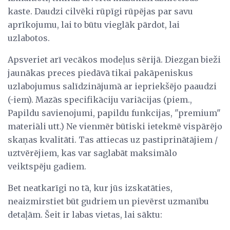
kaste. Daudzi cilvēki rūpīgi rūpējas par savu
aprīkojumu, lai to būtu vieglāk pārdot, lai
uzlabotos.
Apsveriet arī vecākos modeļus sērijā. Diezgan bieži
jaunākas preces piedāvā tikai pakāpeniskus
uzlabojumus salīdzinājumā ar iepriekšējo paaudzi
(-iem). Mazās specifikāciju variācijas (piem.,
Papildu savienojumi, papildu funkcijas, "premium"
materiāli utt.) Ne vienmēr būtiski ietekmē vispārējo
skaņas kvalitāti. Tas attiecas uz pastiprinātājiem /
uztvērējiem, kas var saglabāt maksimālo
veiktspēju gadiem.
Bet neatkarīgi no tā, kur jūs izskatāties,
neaizmirstiet būt gudriem un pievērst uzmanību
detaļām. Šeit ir labas vietas, lai sāktu: