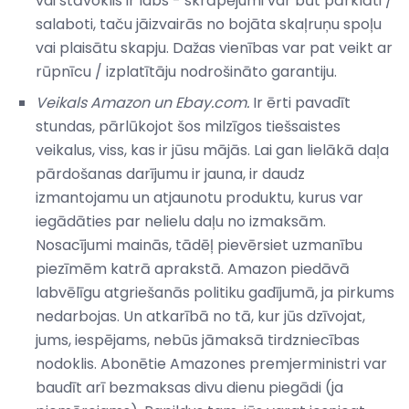
vai stāvoklis ir labs - skrāpējumi var būt pārklāti /
salaboti, taču jāizvairās no bojāta skaļruņu spoļu
vai plaisātu skapju. Dažas vienības var pat veikt ar
rūpnīcu / izplatītāju nodrošināto garantiju.
Veikals Amazon un Ebay.com.
Ir ērti pavadīt
stundas, pārlūkojot šos milzīgos tiešsaistes
veikalus, viss, kas ir jūsu mājās. Lai gan lielākā daļa
pārdošanas darījumu ir jauna, ir daudz
izmantojamu un atjaunotu produktu, kurus var
iegādāties par nelielu daļu no izmaksām.
Nosacījumi mainās, tādēļ pievērsiet uzmanību
piezīmēm katrā aprakstā. Amazon piedāvā
labvēlīgu atgriešanās politiku gadījumā, ja pirkums
nedarbojas. Un atkarībā no tā, kur jūs dzīvojat,
jums, iespējams, nebūs jāmaksā tirdzniecības
nodoklis. Abonētie Amazones premjerministri var
baudīt arī bezmaksas divu dienu piegādi (ja