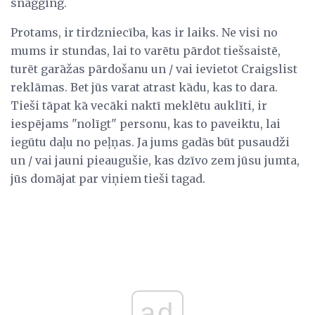
snagging.
Protams, ir tirdzniecība, kas ir laiks. Ne visi no
mums ir stundas, lai to varētu pārdot tiešsaistē,
turēt garāžas pārdošanu un / vai ievietot Craigslist
reklāmas. Bet jūs varat atrast kādu, kas to dara.
Tieši tāpat kā vecāki naktī meklētu auklīti, ir
iespējams "nolīgt" personu, kas to paveiktu, lai
iegūtu daļu no peļņas. Ja jums gadās būt pusaudži
un / vai jauni pieaugušie, kas dzīvo zem jūsu jumta,
jūs domājat par viņiem tieši tagad.
ad