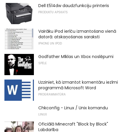
Dell E514dw daudzfunkciju printeris
PRODUKTU APSKATS
Vairāku iPod ierīču izmantošana vienā
datorā: atskaņošanas saraksti
IPHONE UN IPOD
Godfather Mīklas un Xbox noslēpumi
SPĒLE
Uzziniet, kā izmantot komentāru iezīmi
programmā Microsoft Word
PROGRAMMATŪRA
Chkconfig - Linux / Unix komandu
LINUX
Oficiālā Minecraft "Block by Block"
Labdarība