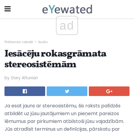
ad
Pirkšanas ceļveži
Audio
Iesācēju rokasgrāmata
stereosistēmām
by Gary Altunian
Ja esat jauns ar stereosistēmu, šis raksts palīdzēs
atbildēt uz jūsu jautājumiem un pieņemt pareizos
lēmumus par pirkumiem atbilstoši jūsu vajadzībām.
Jūs atradīsit terminus un definīcijas, pārskatu par