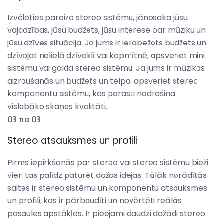
Izvēloties pareizo stereo sistēmu, jānosaka jūsu
vajadzības, jūsu budžets, jūsu interese par mūziku un
jūsu dzīves situācija. Ja jums ir ierobežots budžets un
dzīvojat nelielā dzīvoklī vai kopmītnē, apsveriet mini
sistēmu vai galda stereo sistēmu. Ja jums ir mūzikas
aizraušanās un budžets un telpa, apsveriet stereo
komponentu sistēmu, kas parasti nodrošina
vislabāko skaņas kvalitāti.
03 no 03
Stereo atsauksmes un profili
Pirms iepirkšanās par stereo vai stereo sistēmu bieži
vien tas palīdz paturēt dažas idejas. Tālāk norādītās
saites ir stereo sistēmu un komponentu atsauksmes
un profili, kas ir pārbaudīti un novērtēti reālās
pasaules apstākļos. Ir pieejami daudzi dažādi stereo