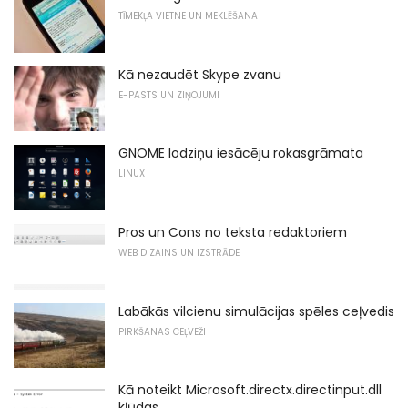
TĪMEKĻA VIETNE UN MEKLĒŠANA
Kā nezaudēt Skype zvanu
E-PASTS UN ZIŅOJUMI
GNOME lodziņu iesācēju rokasgrāmata
LINUX
Pros un Cons no teksta redaktoriem
WEB DIZAINS UN IZSTRĀDE
Labākās vilcienu simulācijas spēles ceļvedis
PIRKŠANAS CEĻVEŽI
Kā noteikt Microsoft.directx.directinput.dll
kļūdas