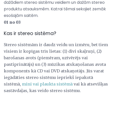
dažādiem stereo sistēmu veidiem un dažām stereo
produktu atsauksmēm. Katrai tēmai sekojiet zemāk
esošajām saitēm.
01 no 03
Kas ir stereo sistēma?
Stereo sistēmām ir daudz veidu un izmēru, bet tiem
visiem ir kopīgas trīs lietas: (1) divi skaļruņi, (2)
barošanas avots (piemēram, uztvērējs vai
pastiprinātājs) un (3) mūzikas atskaņošanas avota
komponents kā CD vai DVD atskaņotājs. Jūs varat
iegādāties stereo sistēmu iepriekš iepakotā
sistēmā,
mini vai plaukta sistēmā
vai kā atsevišķas
sastāvdaļas, kas veido stereo sistēmu.