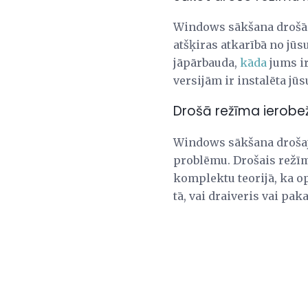
Windows sākšana drošā 
atšķiras atkarībā no jūs
jāpārbauda,
kāda
jums i
versijām ir instalēta jūs
Drošā režīma ierobe
Windows sākšana drošajā
problēmu. Drošais režīm
komplektu teorijā, ka op
tā, vai draiveris vai pa