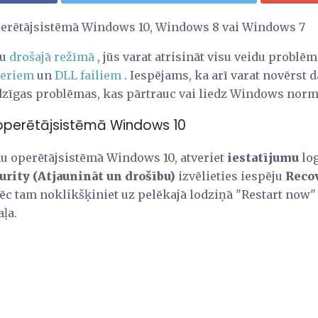
operētājsistēmā Windows 10, Windows 8 vai Windows 7
ru
drošajā režīmā
, jūs varat atrisināt visu veidu problēma
veriem
un
DLL failiem
. Iespējams, ka arī varat novērst 
dzīgas problēmas, kas pārtrauc vai liedz Windows normā
operētājsistēmā Windows 10
mu operētājsistēmā Windows 10, atveriet
iestatījumu
log
urity (Atjaunināt un drošību)
izvēlieties iespēju
Recov
pēc tam noklikšķiniet uz pelēkajā lodziņā "Restart now"
ļa.