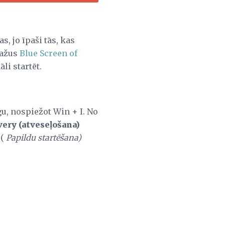
s, jo īpaši tās, kas
dažus
Blue Screen of
li startēt.
u, nospiežot Win + I. No
ery (atveseļošana)
 (
Papildu startēšana)