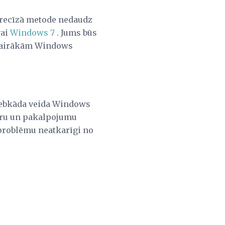
precīzā metode nedaudz
ai
Windows 7
. Jums būs
m vairākām Windows
 jebkāda veida Windows
veru un pakalpojumu
 problēmu neatkarīgi no