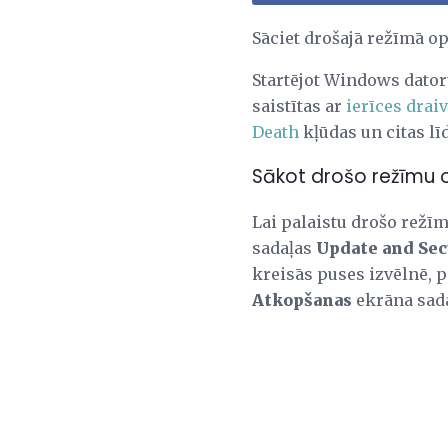
Sāciet drošajā režīmā 
Startējot Windows dato
saistītas ar
ierīces drai
Death
kļūdas un citas lī
Sākot drošo režīmu 
Lai palaistu drošo režī
sadaļas
Update and Sec
kreisās puses izvēlnē, 
Atkopšanas
ekrāna sada