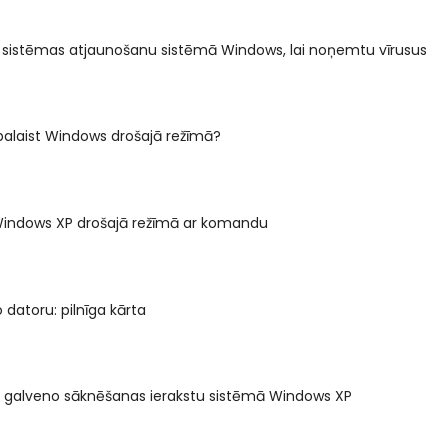
 sistēmas atjaunošanu sistēmā Windows, lai noņemtu vīrusus
palaist Windows drošajā režīmā?
 Windows XP drošajā režīmā ar komandu
o datoru: pilnīga kārta
t galveno sāknēšanas ierakstu sistēmā Windows XP