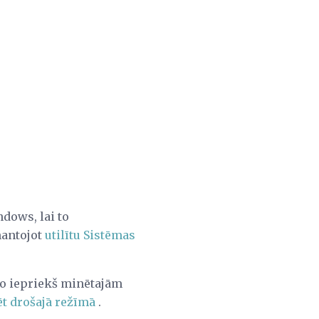
ndows, lai to
mantojot
utilītu Sistēmas
no iepriekš minētajām
t drošajā režīmā
.