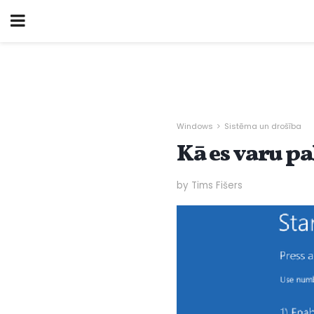
Windows
Sistēma un drošība
Kā es varu p
by Tims Fišers