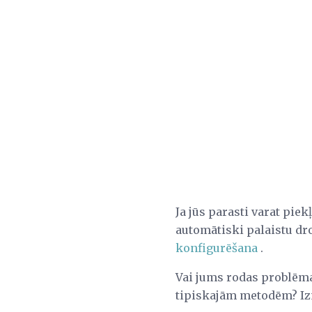
Ja jūs parasti varat pie
automātiski palaistu dr
konfigurēšana
.
Vai jums rodas problēma
tipiskajām metodēm? Izm