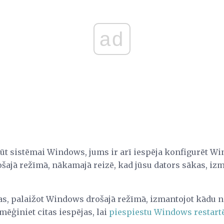
ad
kļūt sistēmai Windows, jums ir arī iespēja konfigurēt Wi
ošajā režīmā, nākamajā reizē, kad jūsu dators sākas, iz
s, palaižot Windows drošajā režīmā, izmantojot kādu 
ēģiniet citas iespējas, lai
piespiestu Windows restartē