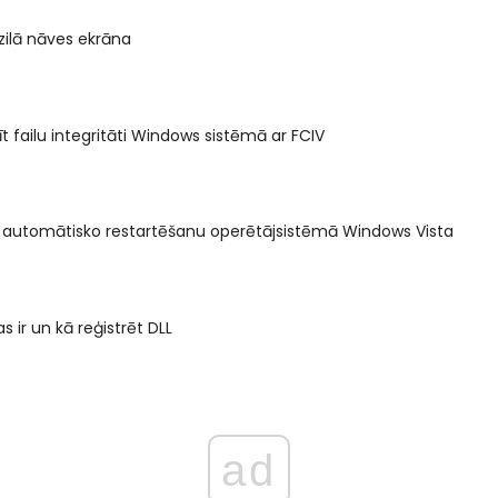
 zilā nāves ekrāna
t failu integritāti Windows sistēmā ar FCIV
t automātisko restartēšanu operētājsistēmā Windows Vista
s ir un kā reģistrēt DLL
ad