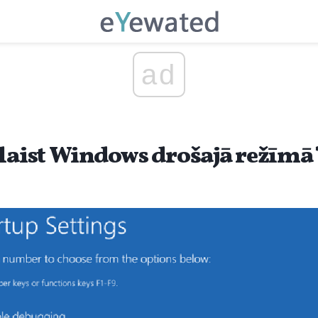
ad
alaist Windows drošajā režīmā