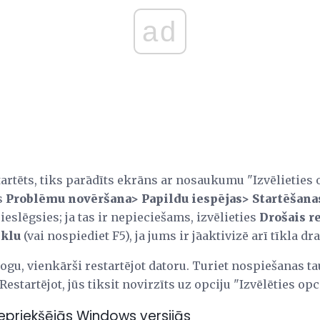
ad
tartēts, tiks parādīts ekrāns ar nosaukumu "Izvēlieties 
s
Problēmu novēršana> Papildu iespējas> Startēšana
 ieslēgsies; ja tas ir nepieciešams, izvēlieties
Drošais r
īklu
(vai nospiediet F5), ja jums ir jāaktivizē arī tīkla dra
ogu, vienkārši restartējot datoru. Turiet nospiešanas t
Restartējot, jūs tiksit novirzīts uz opciju "Izvēlēties opc
epriekšējās Windows versijās