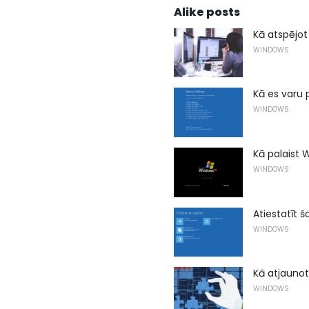
Alike posts
Kā atspējot
WINDOWS
Kā es varu 
WINDOWS
Kā palaist
WINDOWS
Atiestatīt š
WINDOWS
Kā atjauno
WINDOWS