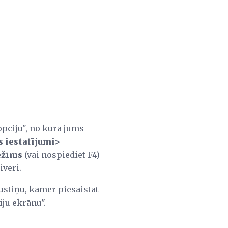
opciju", no kura jums
s iestatījumi>
ežīms
(vai nospiediet F4)
iveri.
austiņu, kamēr piesaistāt
iju ekrānu".