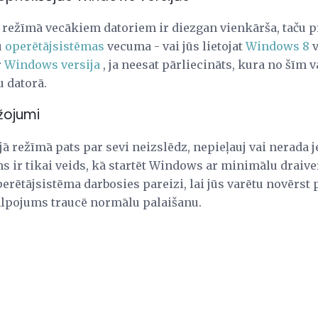
režīmā vecākiem datoriem ir diezgan vienkārša, taču 
u
operētājsistēmas
vecuma - vai jūs lietojat
Windows 8
v
r
Windows versija
, ja neesat pārliecināts, kura no šī
u datorā.
žojumi
 režīmā pats par sevi neizslēdz, nepieļauj vai nerada
s ir tikai veids, kā startēt Windows ar minimālu drai
erētājsistēma darbosies pareizi, lai jūs varētu novērst
kalpojums traucē normālu palaišanu.