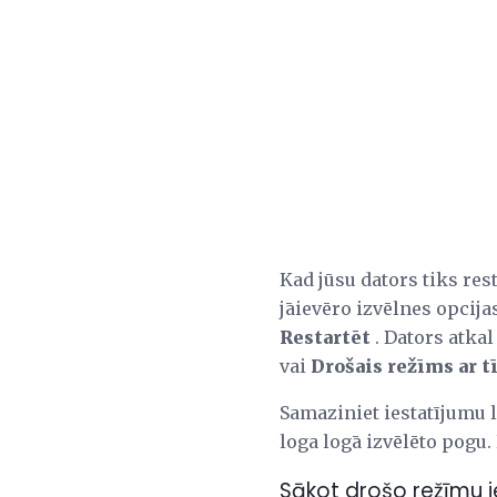
Kad jūsu dators tiks res
jāievēro izvēlnes opcija
Restartēt
. Dators atkal
vai
Drošais režīms ar t
Samaziniet iestatījumu l
loga logā izvēlēto pogu. 
Sākot drošo režīmu i