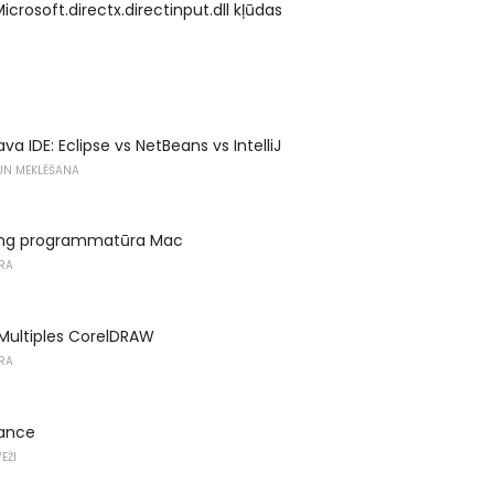
icrosoft.directx.directinput.dll kļūdas
ava IDE: Eclipse vs NetBeans vs IntelliJ
 UN MEKLĒŠANA
ing programmatūra Mac
RA
Multiples CorelDRAW
RA
iance
EŽI