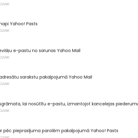
ŅOJUMI
mapi Yahoo! Pasts
ŅOJUMI
evišķu e-pastu no sarunas Yahoo Mail
ŅOJUMI
 adresātu sarakstu pakalpojumā Yahoo Mail
ŅOJUMI
asgrāmata, lai nosūtītu e-pastu, izmantojot kancelejas piederum
ŅOJUMI
 ar pēc pieprasījuma parolēm pakalpojumā Yahoo! Pasts
ŅOJUMI