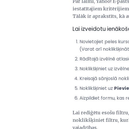
Par laimi, Yahoo! E-pas
iestatītajiem kritērijie
Tālāk ir aprakstīts, kā 
Lai izveidotu ienāk
Novietojiet peles kurs
(Varat arī noklikšķinā
Rādītajā izvēlnē atlas
Noklikšķiniet uz izvēln
Kreisajā sānjoslā nokli
Noklikšķiniet uz
Pievie
Aizpildiet formu, kas
Lai rediģētu esošu filtru,
noklikšķiniet filtru, ku
vajadzības.