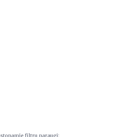
astopamie filtru paraugi: