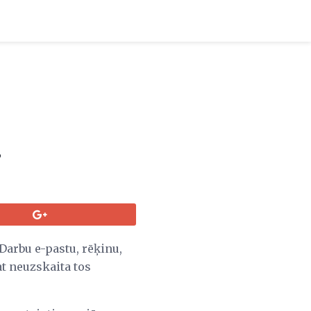
s
Darbu e-pastu, rēķinu,
t neuzskaita tos