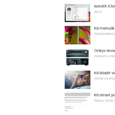
Iestatīt iC
MACS
Kā manuāli
PROGRAMMATŪ
Onkyo ievad
PRODUKTU APS
Kā bloķēt v
IPHONE UN IPOD
Kā atrast p
TĪMEKĻA VIETNE