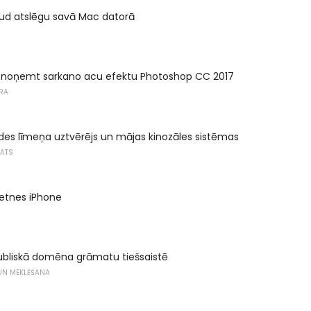
loud atslēgu savā Mac datorā
 noņemt sarkano acu efektu Photoshop CC 2017
RA
es līmeņa uztvērējs un mājas kinozāles sistēmas
KATS
ietnes iPhone
ubliskā domēna grāmatu tiešsaistē
 UN MEKLĒŠANA