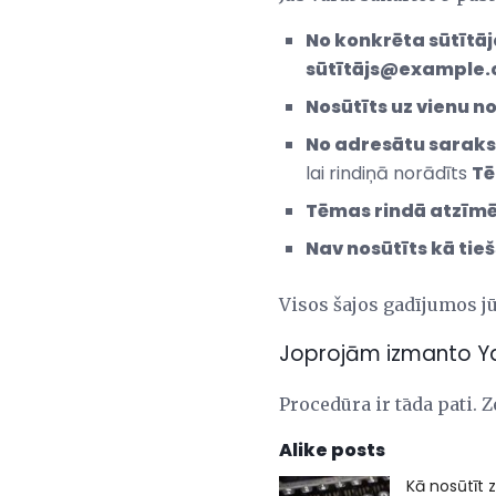
No konkrēta sūtītāj
sūtītājs@example
Nosūtīts uz vienu n
No adresātu saraks
lai rindiņā norādīts
Tē
Tēmas rindā atzīmē
Nav nosūtīts kā tie
Visos šajos gadījumos jū
Joprojām izmanto Ya
Procedūra ir tāda pati.
Alike posts
Kā nosūtīt 