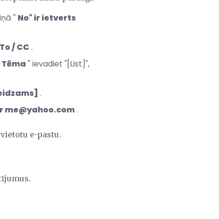
iņā "
No" ir ietverts
To / CC
.
"
Tēma
" ievadiet "[List]",
teidzams]
.
tur me@yahoo.com
.
vietotu e-pastu.
tījumus.