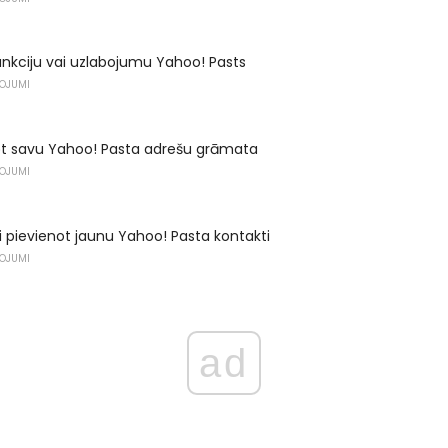
funkciju vai uzlabojumu Yahoo! Pasts
ŅOJUMI
ēt savu Yahoo! Pasta adrešu grāmata
ŅOJUMI
 pievienot jaunu Yahoo! Pasta kontakti
ŅOJUMI
ad