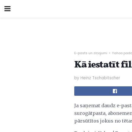
E-pasts un ziņojumi
Yahoo padom
Kā iestatīt f
by Heinz Tschabitscher
Ja saņemat daudz e-pasta
surogātpasta, abonement
pārsūtītos jokus no tēt