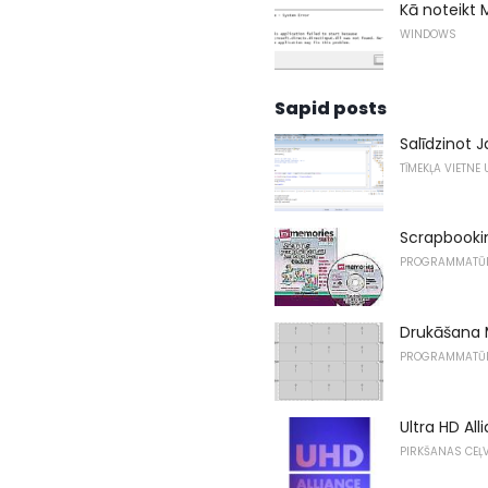
Kā noteikt M
WINDOWS
Sapid posts
Salīdzinot J
TĪMEKĻA VIETNE
Scrapbook
PROGRAMMATŪ
Drukāšana 
PROGRAMMATŪ
Ultra HD All
PIRKŠANAS CEĻV