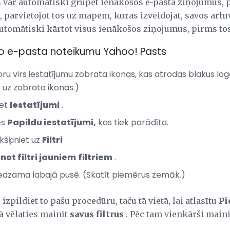
ts var automātiski grupēt ienākošos e-pasta ziņojumus, 
m, pārvietojot tos uz mapēm, kuras izveidojat, savos arhī
automātiski kārtot visus ienākošos ziņojumus, pirms tos
ošo e-pasta noteikumu Yahoo! Pasts
oru virs iestatījumu zobrata ikonas, kas atrodas blakus log
t uz zobrata ikonas.)
iet
Iestatījumi
.
es
Papildu iestatījumi,
kas tiek parādīta.
kšķiniet uz
Filtri
not filtri jauniem
filtriem
.
 redzama labajā pusē. (Skatīt piemērus zemāk.)
 izpildiet to pašu procedūru, taču tā vietā, lai atlasītu
Pi
rā vēlaties mainīt
savus filtrus
. Pēc tam vienkārši maini