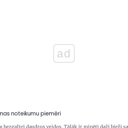
ad
anas noteikumu piemēri
tu bezgalīgi daudzos veidos. Tālāk ir minēti daži bieži s