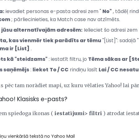
a:
ievadiet personas e-pasta adresi zem "
No"
, tādēļ rind
.com
; pārliecinieties, ka Match case nav atzīmēts.
o jūsu alternatīvajām adresēm:
Ielieciet šo adresi zem
ta, kas vienmēr tiek parādīts ar tēmu
"[List]": sadaļā 
ma ir [List]
.
ts kā "steidzams"
: iestatīt filtru, jo
Tēma sākas ar [S
šs saņēmējs
:
liekot
To / CC
rindiņu lasīt
Lai / CC nesa
s pēc tam norādiet mapi, uz kuru vēlaties Yahoo! lai pār
hoo! Klasisks e-pasts?
 Zem spiedoga ikonas (
iestatījumi> filtri
) atrodat iesta
ziņu vienkāršā tekstā no Yahoo Mail