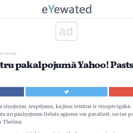
ad
i un triki
iltru pakalpojumā Yahoo! Past
 ziņojumu, iespējams, ka jūsu iesūtne ir visspēcīgākā. 
u un paziņojumu lielais apjoms var paralizēt, un tas pa
as Thelma.