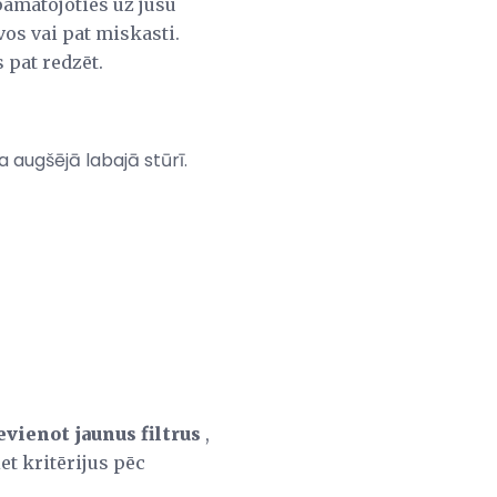
pamatojoties uz jūsu
vos vai pat miskasti.
 pat redzēt.
a augšējā labajā stūrī.
evienot jaunus filtrus
,
et kritērijus pēc