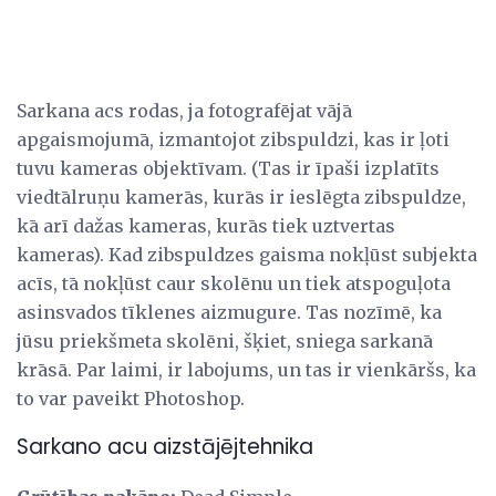
Sarkana acs rodas, ja fotografējat vājā
apgaismojumā, izmantojot zibspuldzi, kas ir ļoti
tuvu kameras objektīvam. (Tas ir īpaši izplatīts
viedtālruņu kamerās, kurās ir ieslēgta zibspuldze,
kā arī dažas kameras, kurās tiek uztvertas
kameras). Kad zibspuldzes gaisma nokļūst subjekta
acīs, tā nokļūst caur skolēnu un tiek atspoguļota
asinsvados tīklenes aizmugure. Tas nozīmē, ka
jūsu priekšmeta skolēni, šķiet, sniega sarkanā
krāsā. Par laimi, ir labojums, un tas ir vienkāršs, ka
to var paveikt Photoshop.
Sarkano acu aizstājējtehnika