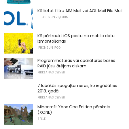
Kā lietot filtru AIM Mail vai AOL Mail File Mail
E-PASTS UN ZIŅOJUMI
Kā pārtraukt iOS pastu no mobilo datu
izmantošanas
IPHONE UN IPOD
Programmatūras vai aparatūras bāzes
RAID jūsu ārējam diskam
PIRKŠANAS CEĻVEŽI
7 labākās spoguļkameras, ko iegādāties
2018. gadā
PIRKŠANAS CEĻVEŽI
Minecraft Xbox One Edition pārskats
(XONE)
SPĒLE