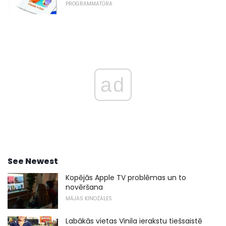
PROGRAMMATŪRA
ad
See Newest
Kopējās Apple TV problēmas un to
novēršana
MĀJAS KINOZĀLES
Labākās vietas Vinila ierakstu tiešsaistē