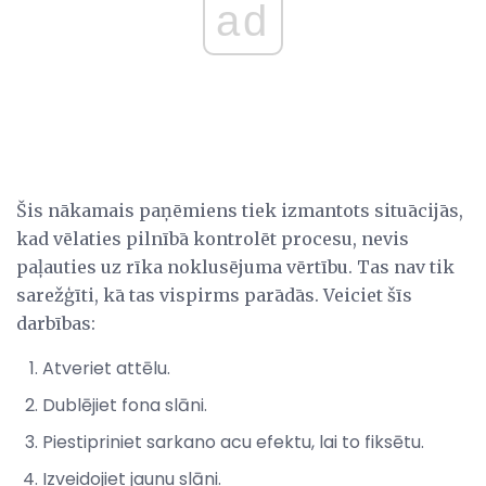
ad
Šis nākamais paņēmiens tiek izmantots situācijās,
kad vēlaties pilnībā kontrolēt procesu, nevis
paļauties uz rīka noklusējuma vērtību. Tas nav tik
sarežģīti, kā tas vispirms parādās. Veiciet šīs
darbības:
Atveriet attēlu.
Dublējiet fona slāni.
Piestipriniet sarkano acu efektu, lai to fiksētu.
Izveidojiet jaunu slāni.