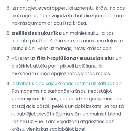
Izmantojiet eyedropper, lai uzņemtu krāsu no acs
diafragmas. Tam vajadzētu būt diezgan pelēkam
nokrāsojumam ar acu īsta krāsa.
Izvēlieties suku rīku
un mainiet suku, lai tas
atbilstu platībai. Krāsa virs sarkanas acu daļas uz
jauno slāni. Esiet uzmanīgs, nevis krāsot acis.
Pārejiet uz
filtri> Izplūšana> Gaussian Blur
un
piešķiriet attēlu par 1 pikseli izplūšanu, lai
mīkstinātu slāņa apgleznotās vietas malas.
Iestatiet slāņa sajaukšanas režīmu uz Saturation.
Tas noņems no sarkanās krāsas, neatstājot
pamanījušās krāsas, bet daudzos gadījumos tas
atstāj acis pārāk pelēks un dobi izskats. Ja tas tā
ir, dublējiet piesātinājuma slāni un mainiet blend
režīmu uz Hue. Tam vajadzētu atgriezties daži
krāsu, vienlaikus saglabājot izceļ.