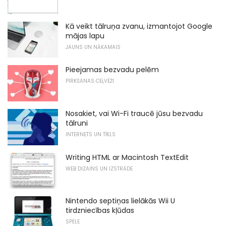
Kā veikt tālruņa zvanu, izmantojot Google
mājas lapu
JAUNS UN NĀKAMAIS
Pieejamas bezvadu pelēm
PIRKŠANAS CEĻVEŽI
Nosakiet, vai Wi-Fi traucē jūsu bezvadu
tālruni
INTERNETS UN TĪKLS
Writing HTML ar Macintosh TextEdit
WEB DIZAINS UN IZSTRĀDE
Nintendo septiņas lielākās Wii U
tirdzniecības kļūdas
SPĒLE