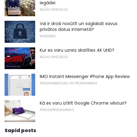
iegādei
MĀJAS KINOZĀLES
Vai ir droši nosūtīt un saglabāt savus
privātos datus internetā?
WINDOWS
Kur es varu uzreiz skatīties 4K UHD?
MĀJAS KINOZĀLES
IMO Instant Messenger iPhone App Review
PROGRAMMATŪRA UN PROGRAMMAS
Kā es varu iztīrīt Google Chrome vēsturi?
PĀRLŪKPROGRAMMAS
Sapid posts