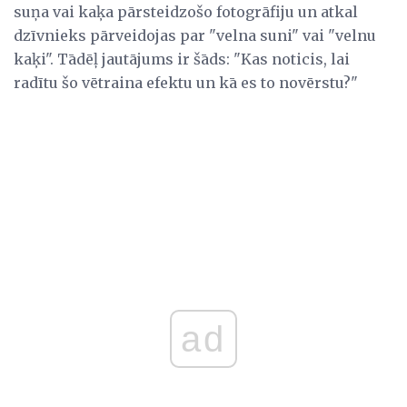
suņa vai kaķa pārsteidzošo fotogrāfiju un atkal
dzīvnieks pārveidojas par "velna suni" vai "velnu
kaķi". Tādēļ jautājums ir šāds: "Kas noticis, lai
radītu šo vētraina efektu un kā es to novērstu?"
ad