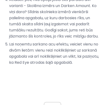
varianti - Skolēna izmērs un Darken Amount. Ko
viņi dara? Slīdnis skolnieka izmērā vienkārši
palielina apgabalu, uz kuru darbosies rīks, un
tumšā skaita slīdni ļauj izgaismot vai padarīt
tumšāku rezultātu. Godīgi sakot, jums reti būs
jāizmanto šīs kontroles, jo rīks veic milzīgu darbu.
Lai noņemtu sarkano acu efektu, veiciet vienu no
divām lietām: vienu reizi noklikšķiniet uz sarkanā
apgabala vai arī noklikšķiniet un vilkt, lai paziņotu,
ka Red Eye atrodas šajā apgabalā.