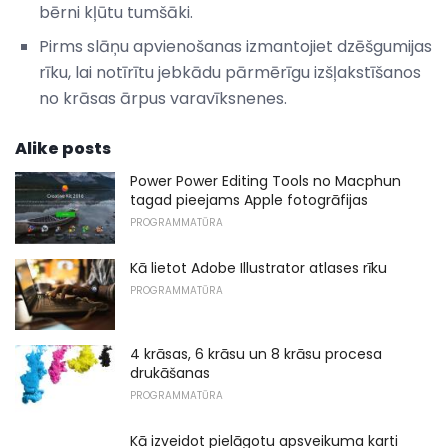
bērni kļūtu tumšāki.
Pirms slāņu apvienošanas izmantojiet dzēšgumijas
rīku, lai notīrītu jebkādu pārmērīgu izšļakstīšanos
no krāsas ārpus varavīksnenes.
Alike posts
Power Power Editing Tools no Macphun
tagad pieejams Apple fotogrāfijas
PROGRAMMATŪRA
Kā lietot Adobe Illustrator atlases rīku
PROGRAMMATŪRA
4 krāsas, 6 krāsu un 8 krāsu procesa
drukāšanas
PROGRAMMATŪRA
Kā izveidot pielāgotu apsveikuma karti