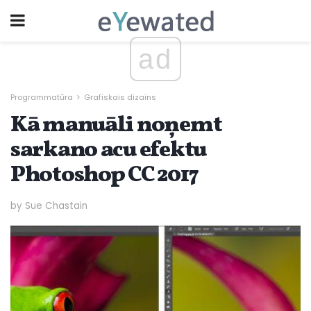
ad
Programmatūra
Grafiskais dizains
Kā manuāli noņemt
sarkano acu efektu
Photoshop CC 2017
by Sue Chastain