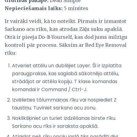
Grūtības pakāpe:
Dead Simple
Nepieciešamais laiks:
5 minūtes
Ir vairāki veidi, kā to noteikt. Pirmais ir izmantot
Sarkano acu rīku, kas atrodas Zāļu suku apakšā.
Otrā ir pieeja Do-It-Yourself, kas dod jums milzīgu
kontroli pār procesu. Sāksim ar Red Eye Removal
rīku:
Atveriet attēlu un dublējiet Layer. Šī ir izplatīta
paraugprakse, kas saglabā sākotnējo attēlu,
strādājot ar attēla kopiju. T klase komandas
komandai ir Command / Ctrl-J.
Izvēlieties tālummaiņas rīku vai nospiediet Z
taustiņu. Tuviniet sarkano acu zonu.
Noklikšķiniet un turiet Izdzēšanas birste rīku.
Sarkano acu rīks ir saraksta apakšā.
Atlaidot peli, rīku opciju joslā tiks parādīti divi