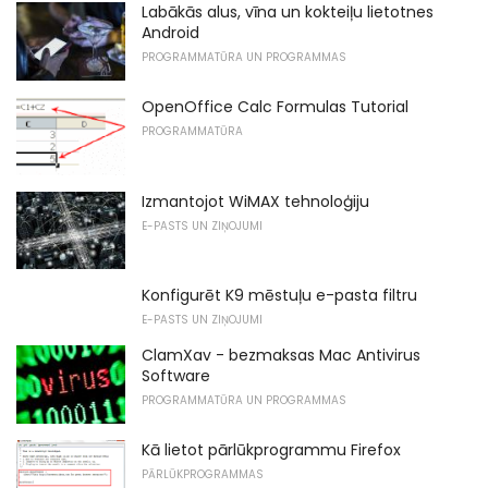
Labākās alus, vīna un kokteiļu lietotnes
Android
PROGRAMMATŪRA UN PROGRAMMAS
OpenOffice Calc Formulas Tutorial
PROGRAMMATŪRA
Izmantojot WiMAX tehnoloģiju
E-PASTS UN ZIŅOJUMI
Konfigurēt K9 mēstuļu e-pasta filtru
E-PASTS UN ZIŅOJUMI
ClamXav - bezmaksas Mac Antivirus
Software
PROGRAMMATŪRA UN PROGRAMMAS
Kā lietot pārlūkprogrammu Firefox
PĀRLŪKPROGRAMMAS