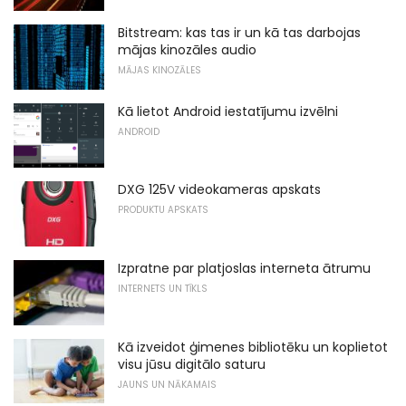
Bitstream: kas tas ir un kā tas darbojas
mājas kinozāles audio
MĀJAS KINOZĀLES
Kā lietot Android iestatījumu izvēlni
ANDROID
DXG 125V videokameras apskats
PRODUKTU APSKATS
Izpratne par platjoslas interneta ātrumu
INTERNETS UN TĪKLS
Kā izveidot ģimenes bibliotēku un koplietot
visu jūsu digitālo saturu
JAUNS UN NĀKAMAIS