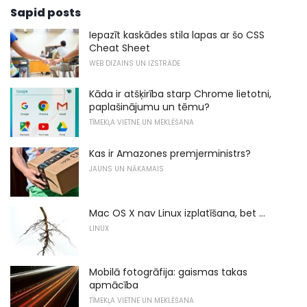
Sapid posts
Iepazīt kaskādes stila lapas ar šo CSS
Cheat Sheet
WEB DIZAINS UN IZSTRĀDE
Kāda ir atšķirība starp Chrome lietotni,
paplašinājumu un tēmu?
TĪMEKĻA VIETNE UN MEKLĒŠANA
Kas ir Amazones premjerministrs?
JAUNS UN NĀKAMAIS
Mac OS X nav Linux izplatīšana, bet ...
LINUX
Mobilā fotogrāfija: gaismas takas
apmācība
TĪMEKĻA VIETNE UN MEKLĒŠANA