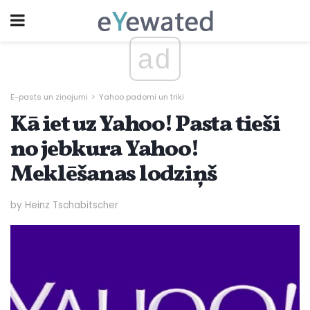
ad
E-pasts un ziņojumi
Yahoo padomi un triki
Kā iet uz Yahoo! Pasta tieši
no jebkura Yahoo!
Meklēšanas lodziņš
by Heinz Tschabitscher