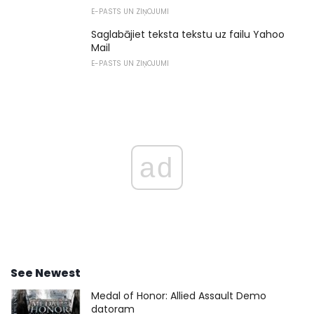
E-PASTS UN ZIŅOJUMI
Saglabājiet teksta tekstu uz failu Yahoo
Mail
E-PASTS UN ZIŅOJUMI
ad
See Newest
Medal of Honor: Allied Assault Demo
datoram