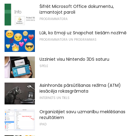
Šifrēt Microsoft Office dokumentu,
izmantojot paroli
PROGRAMMATŪRA
Lūk, ko Emoji uz Snapchat tiešām nozīmē
PROGRAMMATŪRA UN PROGRAMMAS
Uzziniet visu Nintendo 3DS saturu
SPĒLE
Asinhronās pārsūtīšanas režīma (ATM)
iesācēja rokasgrāmata
INTERNETS UN TĪKLS
Organizējiet savu uzmanību meklēšanas
rezultātiem
IPAD