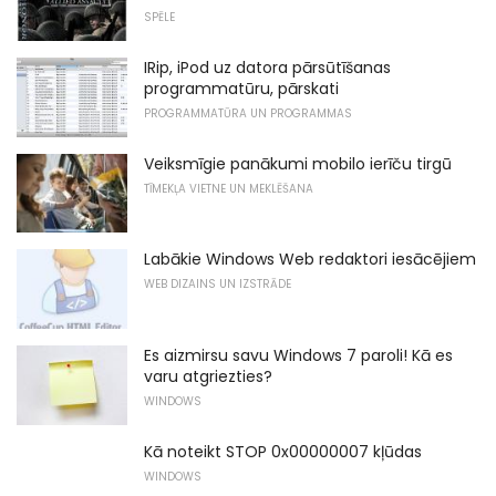
SPĒLE
IRip, iPod uz datora pārsūtīšanas
programmatūru, pārskati
PROGRAMMATŪRA UN PROGRAMMAS
Veiksmīgie panākumi mobilo ierīču tirgū
TĪMEKĻA VIETNE UN MEKLĒŠANA
Labākie Windows Web redaktori iesācējiem
WEB DIZAINS UN IZSTRĀDE
Es aizmirsu savu Windows 7 paroli! Kā es
varu atgriezties?
WINDOWS
Kā noteikt STOP 0x00000007 kļūdas
WINDOWS