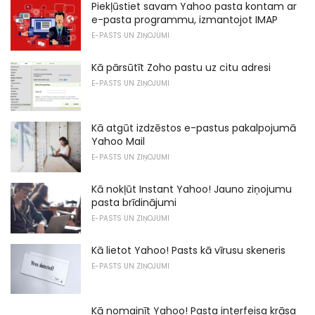
Piekļūstiet savam Yahoo pasta kontam ar
e-pasta programmu, izmantojot IMAP
E-PASTS UN ZIŅOJUMI
Kā pārsūtīt Zoho pastu uz citu adresi
E-PASTS UN ZIŅOJUMI
Kā atgūt izdzēstos e-pastus pakalpojumā
Yahoo Mail
E-PASTS UN ZIŅOJUMI
Kā nokļūt Instant Yahoo! Jauno ziņojumu
pasta brīdinājumi
E-PASTS UN ZIŅOJUMI
Kā lietot Yahoo! Pasts kā vīrusu skeneris
E-PASTS UN ZIŅOJUMI
Kā nomainīt Yahoo! Pasta interfeisa krāsa