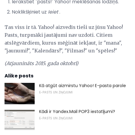
Ierakstiet "pasts!" Yahoo! meklēšanas lodziņš.
Noklikšķiniet uz
Ieiet
.
Tas viss ir tā. Yahoo! aizvedīs tieši uz jūsu Yahoo!
Pasts, turpmāki jautājumi nav uzdoti. Citiem
atslēgvārdiem, kurus mēģināt iekļaut, ir "mana",
"jaunumi!", "Kalendārs!", "Filmas!" un "spēles!"
(Atjaunināts 2015. gada oktobrī)
Alike posts
Kā atgūt aizmirstu Yahoo! E-pasta parole
E-PASTS UN ZIŅOJUMI
Kādi ir Yandex.Mail POP3 iestatījumi?
E-PASTS UN ZIŅOJUMI