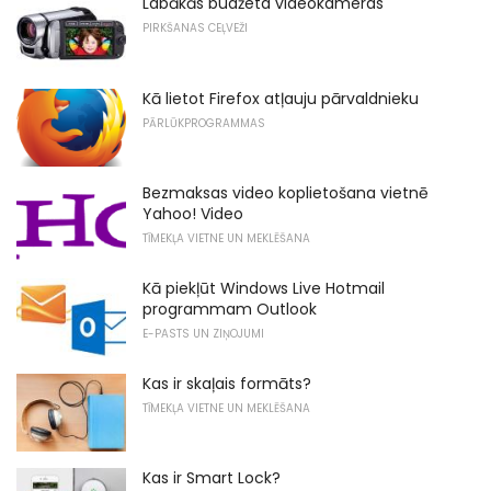
Labākās budžeta videokameras
PIRKŠANAS CEĻVEŽI
Kā lietot Firefox atļauju pārvaldnieku
PĀRLŪKPROGRAMMAS
Bezmaksas video koplietošana vietnē
Yahoo! Video
TĪMEKĻA VIETNE UN MEKLĒŠANA
Kā piekļūt Windows Live Hotmail
programmam Outlook
E-PASTS UN ZIŅOJUMI
Kas ir skaļais formāts?
TĪMEKĻA VIETNE UN MEKLĒŠANA
Kas ir Smart Lock?