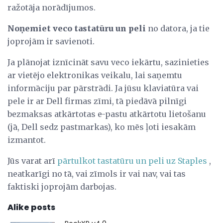
ražotāja norādījumos.
Noņemiet veco tastatūru un peli
no datora, ja tie
joprojām ir savienoti.
Ja plānojat iznīcināt savu veco iekārtu, sazinieties
ar vietējo elektronikas veikalu, lai saņemtu
informāciju par pārstrādi. Ja jūsu klaviatūra vai
pele ir ar Dell firmas zīmi, tā piedāvā pilnīgi
bezmaksas atkārtotas e-pastu atkārtotu lietošanu
(jā, Dell sedz pastmarkas), ko mēs ļoti iesakām
izmantot.
Jūs varat arī
pārtulkot tastatūru un peli uz Staples
,
neatkarīgi no tā, vai zīmols ir vai nav, vai tas
faktiski joprojām darbojas.
Alike posts