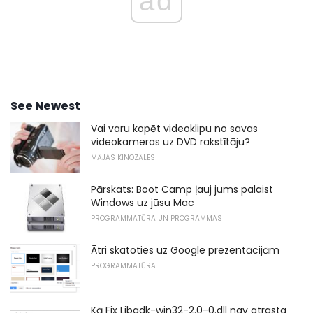
ad
See Newest
Vai varu kopēt videoklipu no savas
videokameras uz DVD rakstītāju?
MĀJAS KINOZĀLES
Pārskats: Boot Camp ļauj jums palaist
Windows uz jūsu Mac
PROGRAMMATŪRA UN PROGRAMMAS
Ātri skatoties uz Google prezentācijām
PROGRAMMATŪRA
Kā Fix Libgdk-win32-2.0-0.dll nav atrasta