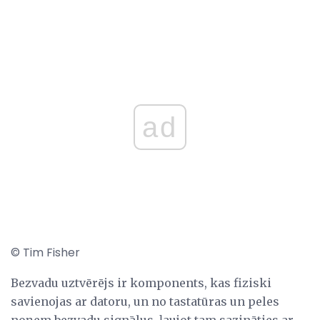
ad
© Tim Fisher
Bezvadu uztvērējs ir komponents, kas fiziski
savienojas ar datoru, un no tastatūras un peles
noņem bezvadu signālus, ļaujot tam sazināties ar