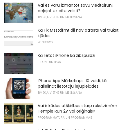
Vai es varu izmantot savu viedtālruni,
ceļojot uz citu valsti?
TĪMEKĻA VIETNE UN MEKLĒŠANA
Kā Fix Msstdfmt.dll nav atrasts vai trūkst
kļūdas
WINDOWS
Kā lietot iPhone kā zibspuldzi
IPHONE UN IPOD
IPhone App Mārketings: 10 veidi, kā
palielināt lietotāju lejupielādes
TĪMEKĻA VIETNE UN MEKLĒŠANA
Vai ir kādas atšķirības starp rakstzīmēm
Temple Run 2? Vai oriģināls?
PROGRAMMATŪRA UN PROGRAMMAS