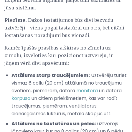
jūsu sistēmu.
Piezīme.
Dažos iestatījumos būs divi bezvadu
uztvērēji - viens pogai tastatūrai un otrs, bet citādi
iestatīšanas norādījumi būs vienādi.
Kamēr īpašās prasības atšķiras no zīmola uz
zīmolu, izvēloties kur pozicionēt uztvērēju, ir
jāņem vērā divi apsvērumi:
Attālums starp traucējumiem:
Uztvērēju turiet
vismaz 8 collu (20 cm) attālumā no traucējumu
avotiem, piemēram, datora
monitora
un datora
korpusa
un citiem priekšmetiem, kas var radīt
traucējumus, piemēram, ventilatorus,
dienasgaismas lukturus, metāla skapjus utt.
Attālums no tastatūras un peles:
uztvērējs
jānovieto kaut kur no 8 collas (20 cm) un 6 pēdu