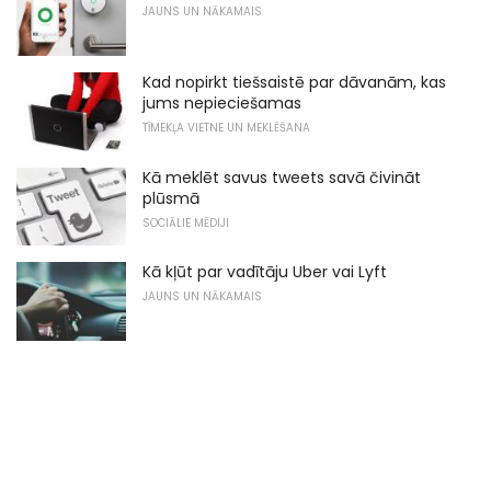
JAUNS UN NĀKAMAIS
Kad nopirkt tiešsaistē par dāvanām, kas
jums nepieciešamas
TĪMEKĻA VIETNE UN MEKLĒŠANA
Kā meklēt savus tweets savā čivināt
plūsmā
SOCIĀLIE MĒDIJI
Kā kļūt par vadītāju Uber vai Lyft
JAUNS UN NĀKAMAIS