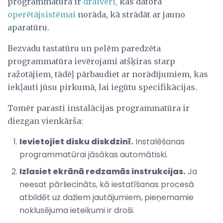
programmatūrā ir
draiveri,
kas datora
operētājsistēmai
norāda, kā strādāt ar jauno
aparatūru.
Bezvadu tastatūru un pelēm paredzēta
programmatūra ievērojami atšķiras starp
ražotājiem, tādēļ pārbaudiet ar norādījumiem, kas
iekļauti jūsu pirkumā, lai iegūtu specifikācijas.
Tomēr parasti instalācijas programmatūra ir
diezgan vienkārša:
Ievietojiet disku diskdzinī.
Instalēšanas
programmatūrai jāsākas automātiski.
Izlasiet ekrānā redzamās instrukcijas.
Ja
neesat pārliecināts, kā iestatīšanas procesā
atbildēt uz dažiem jautājumiem, pieņemamie
noklusējuma ieteikumi ir droši.