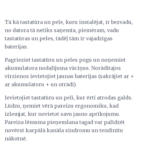
Tā kā tastatūra un pele, kuru instalējat, ir bezvadu,
no datora tā netiks saņemta, piemēram, vadu
tastatūras un peles, tādēļ tām ir vajadzīgas
baterijas.
Pagrieziet tastatūru un peles pogu un noņemiet
akumulatora nodalījuma vāciņus. Norādītajos
virzienos ievietojiet jaunas baterijas (sakrājiet ar +
ar akumulatoru + un otrādi).
Ievietojiet tastatūru un peli, kur ērti atrodas galds.
Lūdzu, ņemiet vērā pareizu ergonomiku, kad
izlemjat, kur novietot savu jauno aprīkojumu.
Pareiza lēmuma pieņemšana tagad var palīdzēt
novērst karpālā kanāla sindromu un tendinītu
nākotnē.