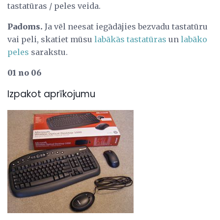
tastatūras / peles veida.
Padoms.
Ja vēl neesat iegādājies bezvadu tastatūru
vai peli, skatiet mūsu
labākās tastatūras
un
labāko
peles
sarakstu.
01 no 06
Izpakot aprīkojumu