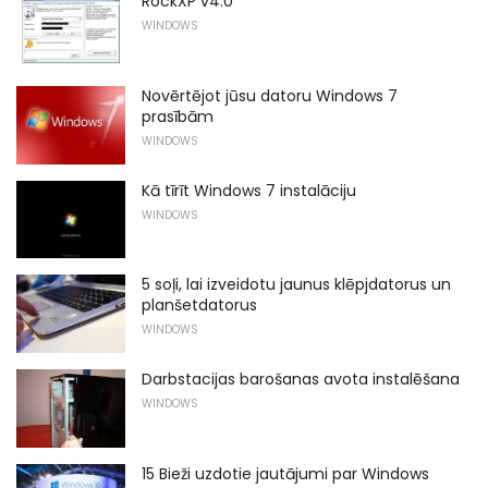
RockXP v4.0
WINDOWS
Novērtējot jūsu datoru Windows 7
prasībām
WINDOWS
Kā tīrīt Windows 7 instalāciju
WINDOWS
5 soļi, lai izveidotu jaunus klēpjdatorus un
planšetdatorus
WINDOWS
Darbstacijas barošanas avota instalēšana
WINDOWS
15 Bieži uzdotie jautājumi par Windows