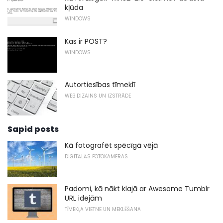
kļūda
WINDOWS
Kas ir POST?
WINDOWS
Autortiesības tīmeklī
WEB DIZAINS UN IZSTRĀDE
Sapid posts
Kā fotografēt spēcīgā vējā
DIGITĀLĀS FOTOKAMERAS
Padomi, kā nākt klajā ar Awesome Tumblr
URL idejām
TĪMEKĻA VIETNE UN MEKLĒŠANA