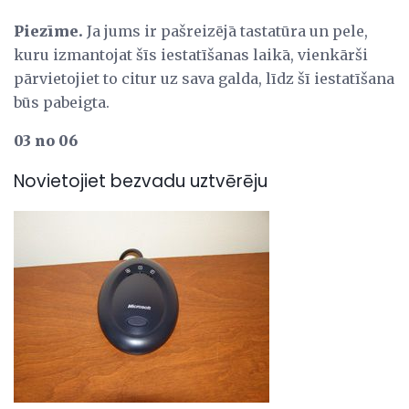
Piezīme.
Ja jums ir pašreizējā tastatūra un pele,
kuru izmantojat šīs iestatīšanas laikā, vienkārši
pārvietojiet to citur uz sava galda, līdz šī iestatīšana
būs pabeigta.
03 no 06
Novietojiet bezvadu uztvērēju