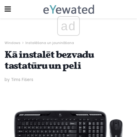
ad
Windows
Instalēšana un jaunināšana
Kā instalēt bezvadu
tastatūru un peli
by Tims Fišers