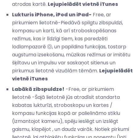
atrodas kartē.
Lejupielādēt vietnē iTunes
Lukturis iPhone, iPod un iPad-
Free, ar
pirkumiem lietotnē-Piedāvā spilgtu zibspuldzi,
kompasu un karti, kā arī stroboskopēšanas
režīmus, kas ir līdzīgi tiem, kas paredzēti
lodlampazarē Ⓞ, un papildina funkcijas, tostarp
augstuma izsekošanu, mūzikas režīmus ar imitētu
šķiltavu un impulsu var saskaņot sitienus un
pirkumus lietotnē vizuālām tēmām.
Lejupielādēt
vietnē iTunes
Labākā zibspuldze!
-Free, ar pirkumiem
lietotnē -Šajā lietotnē jūs atradīsit standarta
kabatas lukturīzi, stroboskopu un kartes /
kompasu funkcijas kopā ar palielināmo stiklu
(izmantojot kameru), spēju ieslēgt un izslēgt
gaismu, klapējot , un daudz vairāk. Notiek pirkumi
lietotnē, lai atbloķētu funkcijas un noņemtu (ļoti