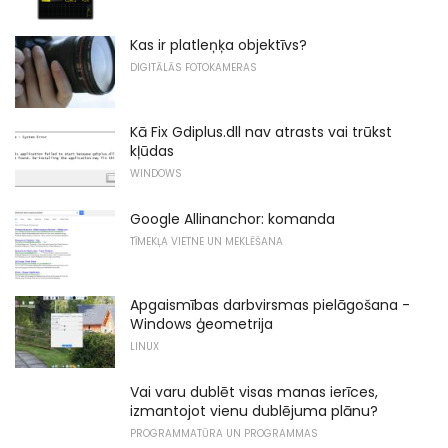
Kas ir platleņķa objektīvs?
DIGITĀLĀS FOTOKAMERAS
Kā Fix Gdiplus.dll nav atrasts vai trūkst
kļūdas
WINDOWS
Google Allinanchor: komanda
TĪMEKĻA VIETNE UN MEKLĒŠANA
Apgaismības darbvirsmas pielāgošana -
Windows ģeometrija
LINUX
Vai varu dublēt visas manas ierīces,
izmantojot vienu dublējuma plānu?
PROGRAMMATŪRA UN PROGRAMMAS