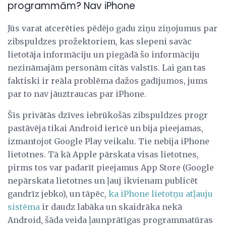
programmām? Nav iPhone
Jūs varat atcerēties pēdējo gadu ziņu ziņojumus par
zibspuldzes prožektoriem, kas slepeni savāc
lietotāja informāciju un piegādā šo informāciju
nezināmajām personām citās valstīs. Lai gan tas
faktiski ir reāla problēma dažos gadījumos, jums
par to nav jāuztraucas par iPhone.
Šīs privātās dzīves iebrūkošās zibspuldzes progr
pastāvēja tikai Android ierīcē un bija pieejamas,
izmantojot Google Play veikalu. Tie nebija iPhone
lietotnes. Tā kā Apple pārskata visas lietotnes,
pirms tos var padarīt pieejamus App Store (Google
nepārskata lietotnes un ļauj ikvienam publicēt
gandrīz jebko), un tāpēc,
ka iPhone lietotņu atļauju
sistēma
ir daudz labāka un skaidrāka nekā
Android, šāda veida ļaunprātīgas programmatūras