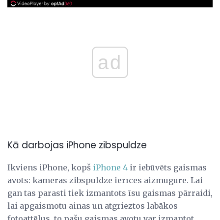
ad
Kā darbojas iPhone zibspuldze
Ikviens iPhone, kopš
iPhone 4
ir iebūvēts gaismas
avots: kameras zibspuldze ierīces aizmugurē. Lai
gan tas parasti tiek izmantots īsu gaismas pārraidi,
lai apgaismotu ainas un atgrieztos labākos
fotoattēlus, to pašu gaismas avotu var izmantot