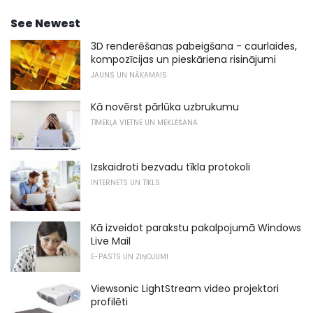
See Newest
3D renderēšanas pabeigšana - caurlaides,
kompozīcijas un pieskāriena risinājumi
JAUNS UN NĀKAMAIS
Kā novērst pārlūka uzbrukumu
TĪMEKĻA VIETNE UN MEKLĒŠANA
Izskaidroti bezvadu tīkla protokoli
INTERNETS UN TĪKLS
Kā izveidot parakstu pakalpojumā Windows
Live Mail
E-PASTS UN ZIŅOJUMI
Viewsonic LightStream video projektori
profilēti