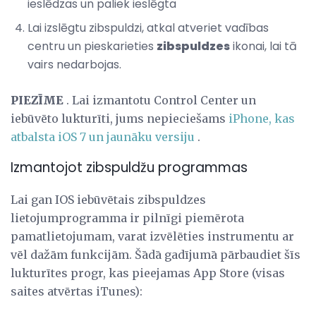
ieslēdzas un paliek ieslēgta
Lai izslēgtu zibspuldzi, atkal atveriet vadības
centru un pieskarieties
zibspuldzes
ikonai, lai tā
vairs nedarbojas.
PIEZĪME
. Lai izmantotu Control Center un
iebūvēto lukturīti, jums nepieciešams
iPhone, kas
atbalsta iOS 7 un jaunāku versiju
.
Izmantojot zibspuldžu programmas
Lai gan IOS iebūvētais zibspuldzes
lietojumprogramma ir pilnīgi piemērota
pamatlietojumam, varat izvēlēties instrumentu ar
vēl dažām funkcijām. Šādā gadījumā pārbaudiet šīs
lukturītes progr, kas pieejamas App Store (visas
saites atvērtas iTunes):