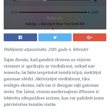
Pēdējoreiz atjaunināts: 2015. gada 4. februārī
Šajās dienās, kad gandrīz ikviens uz viņiem
vienmēr ir aprīkojis ar viedtālruni, nekad nav
iemesla, lai būtu iesprūstot tumšā telpā, meklējot
gaismas slēdzi. Aktivizējot viedtālruni, tiks
ieslēgts ekrāns, taču tas ir diezgan vājš gaismas
avots. Par laimi, visiem modernajiem iPhones ir
iebūvēta zibspuldzes iezīme, kas var palīdzēt jums
pārvietoties tumšās vietās.