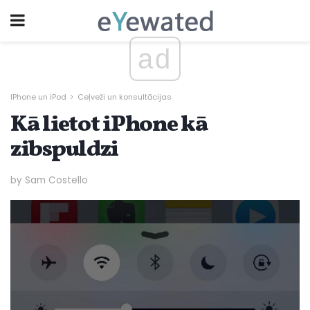
ad
IPhone un iPod
Ceļveži un konsultācijas
Kā lietot iPhone kā
zibspuldzi
by Sam Costello