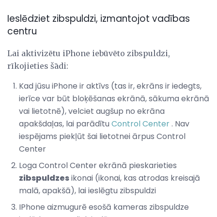
Ieslēdziet zibspuldzi, izmantojot vadības
centru
Lai aktivizētu iPhone iebūvēto zibspuldzi,
rīkojieties šādi:
Kad jūsu iPhone ir aktīvs (tas ir, ekrāns ir iedegts,
ierīce var būt bloķēšanas ekrānā, sākuma ekrānā
vai lietotnē), velciet augšup no ekrāna
apakšdaļas, lai parādītu
Control Center
. Nav
iespējams piekļūt šai lietotnei ārpus Control
Center
Loga Control Center ekrānā pieskarieties
zibspuldzes
ikonai (ikonai, kas atrodas kreisajā
malā, apakšā), lai ieslēgtu zibspuldzi
IPhone aizmugurē esošā kameras zibspuldze