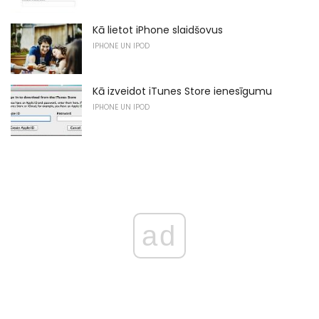
Kā lietot iPhone slaidšovus
IPHONE UN IPOD
Kā izveidot iTunes Store ienesīgumu
IPHONE UN IPOD
ad