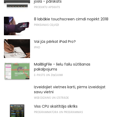
josla - pārskats
PRODUKTU APSKATS
8 labākie touchscreen cimdi nopirkt 2018
PIRKŠANAS CEĻVEŽI
Vai jūs pērkat iPad Pro?
IPAD
MailBigFile - lielu failu sūtīšanas
pakalpojums
E-PASTS UN ZIŅOJUMI
Izveidojiet vietnes karti, pirms izveidojat
savu vietni
WEB DIZAINS UN IZSTRĀDE
Viss CPU skaitītāja sīkrīks
PROGRAMMATŪRA UN PROGRAMMAS