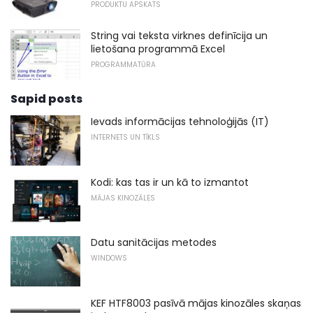
PRODUKTU APSKATS
String vai teksta virknes definīcija un
lietošana programmā Excel
PROGRAMMATŪRA
Sapid posts
Ievads informācijas tehnoloģijās (IT)
INTERNETS UN TĪKLS
Kodi: kas tas ir un kā to izmantot
MĀJAS KINOZĀLES
Datu sanitācijas metodes
WINDOWS
KEF HTF8003 pasīvā mājas kinozāles skaņas