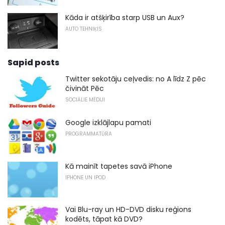
Kāda ir atšķirība starp USB un Aux?
AUTO TEHNIĶIS
Sapid posts
Twitter sekotāju ceļvedis: no A līdz Z pēc
čivināt Pēc
SOCIĀLIE MĒDIJI
Google izklājlapu pamati
PROGRAMMATŪRA
Kā mainīt tapetes savā iPhone
IPHONE UN IPOD
Vai Blu-ray un HD-DVD disku reģions
kodēts, tāpat kā DVD?