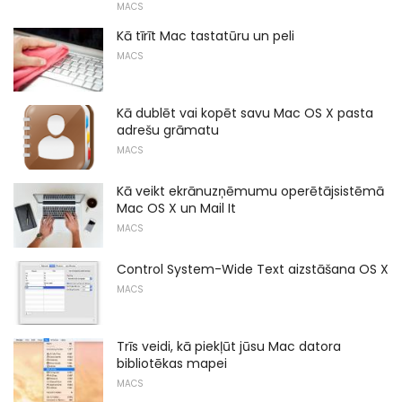
MACS
Kā tīrīt Mac tastatūru un peli
MACS
Kā dublēt vai kopēt savu Mac OS X pasta
adrešu grāmatu
MACS
Kā veikt ekrānuzņēmumu operētājsistēmā
Mac OS X un Mail It
MACS
Control System-Wide Text aizstāšana OS X
MACS
Trīs veidi, kā piekļūt jūsu Mac datora
bibliotēkas mapei
MACS