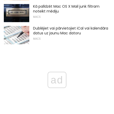
Kā palīdzēt Mac OS X Mail junk filtram
noteikt mēdiju
MACS
Dublējiet vai pārvietojiet iCal vai kalendāra
datus uz jaunu Mac datoru
MACS
ad