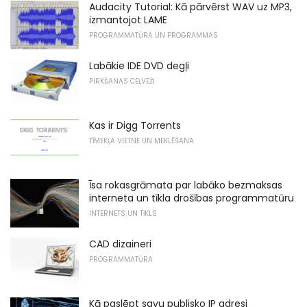
Audacity Tutorial: Kā pārvērst WAV uz MP3,
izmantojot LAME
PROGRAMMATŪRA UN PROGRAMMAS
Labākie IDE DVD degļi
PIRKŠANAS CEĻVEŽI
Kas ir Digg Torrents
TĪMEKĻA VIETNE UN MEKLĒŠANA
Īsa rokasgrāmata par labāko bezmaksas
interneta un tīkla drošības programmatūru
INTERNETS UN TĪKLS
CAD dizaineri
PROGRAMMATŪRA
Kā paslēpt savu publisko IP adresi