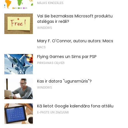
MĀJAS KINOZĀLES
Vai šie bezmaksas Microsoft produktu
atslēgas ir reāli?
WINDOWS
Mary F. O'Connor, autoru autors: Macs
MACS
Flying Games un Sims par PSP
PIRKŠANAS CEĻVEŽI
Kas ir datora "ugunsmūris"?
WINDOWS
Kā lietot Google kalendāra fona attēlu
E-PASTS UN ZIŅOJUMI