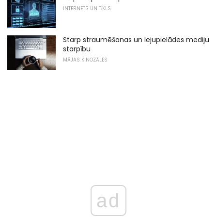
INTERNETS UN TĪKLS
Starp straumēšanas un lejupielādes mediju
starpību
MĀJAS KINOZĀLES
ad