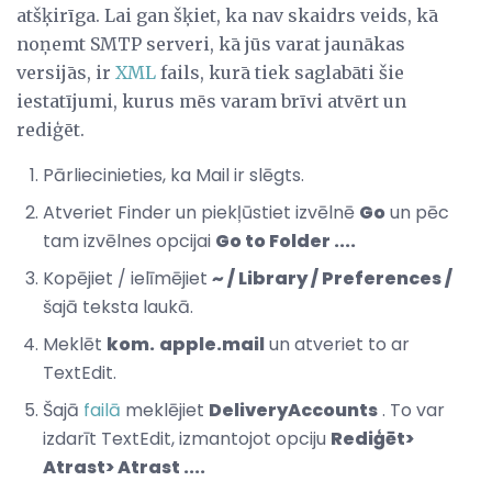
atšķirīga. Lai gan šķiet, ka nav skaidrs veids, kā
noņemt SMTP serveri, kā jūs varat jaunākas
versijās, ir
XML
fails, kurā tiek saglabāti šie
iestatījumi, kurus mēs varam brīvi atvērt un
rediģēt.
Pārliecinieties, ka Mail ir slēgts.
Atveriet Finder un piekļūstiet izvēlnē
Go
un pēc
tam izvēlnes opcijai
Go to Folder ....
Kopējiet / ielīmējiet
~ / Library / Preferences /
šajā teksta laukā.
Meklēt
kom.
apple.mail
un atveriet to ar
TextEdit.
Šajā
failā
meklējiet
DeliveryAccounts
. To var
izdarīt TextEdit, izmantojot opciju
Rediģēt>
Atrast> Atrast ....