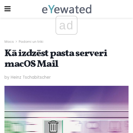
ad
Macs
Padomi un triki
Kā izdzēst pasta serveri
macOS Mail
by Heinz Tschabitscher