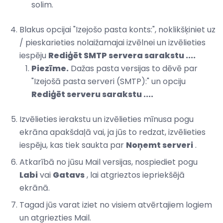
solim.
Blakus opcijai "Izejošo pasta konts:", noklikšķiniet uz
/ pieskarieties nolaižamajai izvēlnei un izvēlieties
iespēju
Rediģēt SMTP servera sarakstu ....
Piezīme.
Dažas pasta versijas to dēvē par
"Izejošā pasta serveri (SMTP):" un opciju
Rediģēt serveru sarakstu ....
Izvēlieties ierakstu un izvēlieties mīnusa pogu
ekrāna apakšdaļā vai, ja jūs to redzat, izvēlieties
iespēju, kas tiek saukta par
Noņemt serveri
.
Atkarībā no jūsu Mail versijas, nospiediet pogu
Labi
vai
Gatavs
, lai atgrieztos iepriekšējā
ekrānā.
Tagad jūs varat iziet no visiem atvērtajiem logiem
un atgriezties Mail.