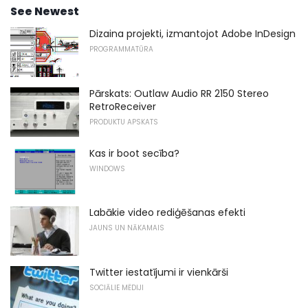
See Newest
Dizaina projekti, izmantojot Adobe InDesign
PROGRAMMATŪRA
Pārskats: Outlaw Audio RR 2150 Stereo
RetroReceiver
PRODUKTU APSKATS
Kas ir boot secība?
WINDOWS
Labākie video rediģēšanas efekti
JAUNS UN NĀKAMAIS
Twitter iestatījumi ir vienkārši
SOCIĀLIE MĒDIJI