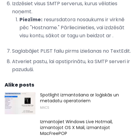
Izdzēsiet visus SMTP serverus, kurus vēlaties
noņemt.
Piezīme:
resursdatora nosaukums ir virknē
pēc "Hostname." Pārliecinieties, vai izdzēsāt
visu kontu, sākot ar tagu
un beidzot ar
.
Saglabājiet PLIST failu pirms iziešanas no TextEdit.
Atveriet pastu, lai apstiprinātu, ka SMTP serveri ir
pazuduši.
Alike posts
Spotlight izmantošana ar loģiskās un
metadatu operatoriem
MACS
Izmantojiet Windows Live Hotmail,
izmantojot OS X Mail, izmantojot
MacFreePOP