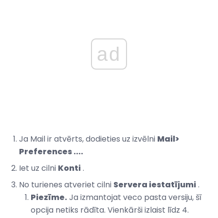
ad
Ja Mail ir atvērts, dodieties uz izvēlni
Mail>
Preferences ....
Iet uz cilni
Konti
.
No turienes atveriet cilni
Servera iestatījumi
.
Piezīme.
Ja izmantojat veco pasta versiju, šī
opcija netiks rādīta. Vienkārši izlaist līdz 4.