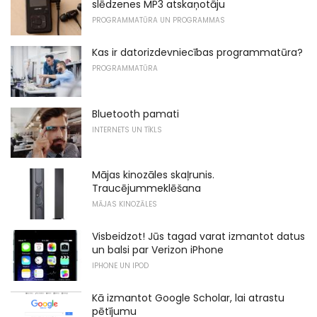
slēdzenes MP3 atskaņotāju
PROGRAMMATŪRA UN PROGRAMMAS
Kas ir datorizdevniecības programmatūra?
PROGRAMMATŪRA
Bluetooth pamati
INTERNETS UN TĪKLS
Mājas kinozāles skaļrunis.
Traucējummeklēšana
MĀJAS KINOZĀLES
Visbeidzot! Jūs tagad varat izmantot datus
un balsi par Verizon iPhone
IPHONE UN IPOD
Kā izmantot Google Scholar, lai atrastu
pētījumu