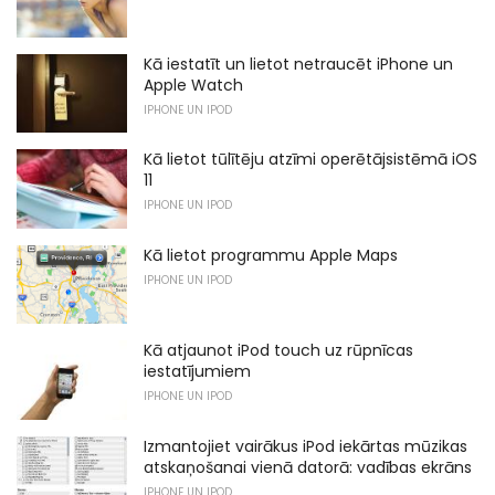
Kā iestatīt un lietot netraucēt iPhone un
Apple Watch
IPHONE UN IPOD
Kā lietot tūlītēju atzīmi operētājsistēmā iOS
11
IPHONE UN IPOD
Kā lietot programmu Apple Maps
IPHONE UN IPOD
Kā atjaunot iPod touch uz rūpnīcas
iestatījumiem
IPHONE UN IPOD
Izmantojiet vairākus iPod iekārtas mūzikas
atskaņošanai vienā datorā: vadības ekrāns
IPHONE UN IPOD