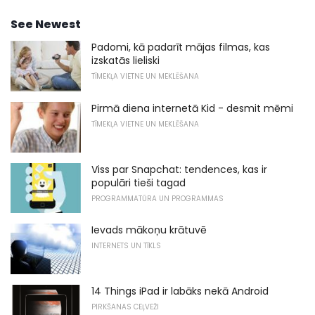
See Newest
Padomi, kā padarīt mājas filmas, kas
izskatās lieliski
TĪMEKĻA VIETNE UN MEKLĒŠANA
Pirmā diena internetā Kid - desmit mēmi
TĪMEKĻA VIETNE UN MEKLĒŠANA
Viss par Snapchat: tendences, kas ir
populāri tieši tagad
PROGRAMMATŪRA UN PROGRAMMAS
Ievads mākoņu krātuvē
INTERNETS UN TĪKLS
14 Things iPad ir labāks nekā Android
PIRKŠANAS CEĻVEŽI