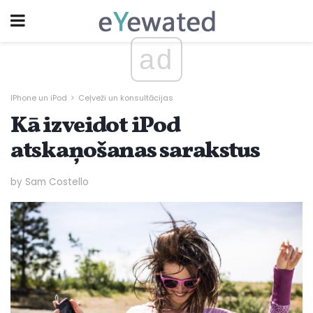
ad
IPhone un iPod
Ceļveži un konsultācijas
Kā izveidot iPod
atskaņošanas sarakstus
by Sam Costello