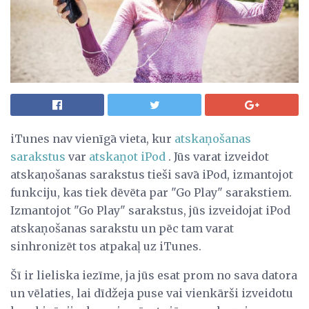
iTunes nav vienīgā vieta, kur
atskaņošanas
sarakstus
var
atskaņot iPod
. Jūs varat izveidot
atskaņošanas sarakstus tieši savā iPod, izmantojot
funkciju, kas tiek dēvēta par "Go Play" sarakstiem.
Izmantojot "Go Play" sarakstus, jūs izveidojat iPod
atskaņošanas sarakstu un pēc tam varat
sinhronizēt tos atpakaļ uz iTunes.
Šī ir lieliska iezīme, ja jūs esat prom no sava datora
un vēlaties, lai dīdžeja puse vai vienkārši izveidotu