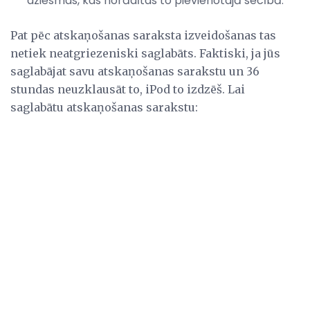
dziesmas, kas norādītas to pievienotajā secībā.
Pat pēc atskaņošanas saraksta izveidošanas tas
netiek neatgriezeniski saglabāts. Faktiski, ja jūs
saglabājat savu atskaņošanas sarakstu un 36
stundas neuzklausāt to, iPod to izdzēš. Lai
saglabātu atskaņošanas sarakstu: