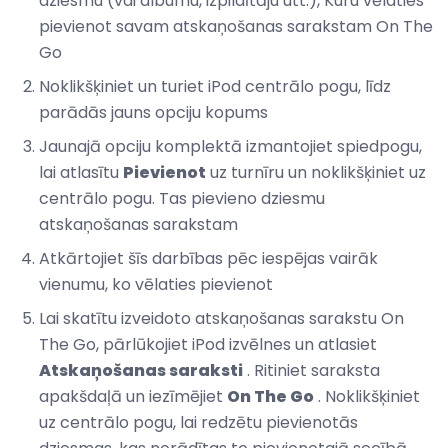
dziesmu (vai albumu, izpildītāju utt.), Kuru vēlaties
pievienot savam atskaņošanas sarakstam On The
Go
Noklikšķiniet un turiet iPod centrālo pogu, līdz
parādās jauns opciju kopums
Jaunajā opciju komplektā izmantojiet spiedpogu,
lai atlasītu
Pievienot
uz turnīru un noklikšķiniet uz
centrālo pogu. Tas pievieno dziesmu
atskaņošanas sarakstam
Atkārtojiet šīs darbības pēc iespējas vairāk
vienumu, ko vēlaties pievienot
Lai skatītu izveidoto atskaņošanas sarakstu On
The Go, pārlūkojiet iPod izvēlnes un atlasiet
Atskaņošanas saraksti
. Ritiniet saraksta
apakšdaļā un iezīmējiet
On The Go
. Noklikšķiniet
uz centrālo pogu, lai redzētu pievienotās