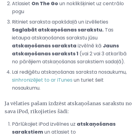
Atlasiet
On The Go
un noklikšķiniet uz centrālo
pogu
Ritiniet saraksta apakšdaļā un izvēlieties
Saglabāt atskaņošanas sarakstu.
Tas
ietaupa atskaņošanas sarakstu jūsu
atskaņošanas saraksta
izvēlnē kā
Jauns
atskaņošanas saraksts 1
(vai 2 vai 3 atkarībā
no pārējiem atskaņošanas sarakstiem sadaļā).
Lai rediģētu atskaņošanas saraksta nosaukumu,
sinhronizējiet to ar iTunes
un turiet šeit
nosaukumu.
Ja vēlaties pašam izdzēst atskaņošanas sarakstu no
sava iPod, rīkojieties šādi:
Pārlūkojiet iPod izvēlnes uz
atskaņošanas
sarakstiem
un atlasiet to