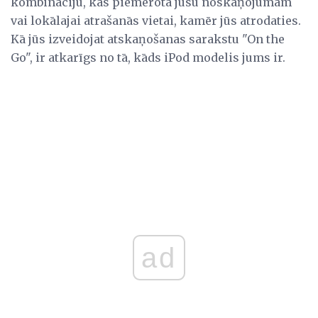
kombināciju, kas piemērota jūsu noskaņojumam
vai lokālajai atrašanās vietai, kamēr jūs atrodaties.
Kā jūs izveidojat atskaņošanas sarakstu "On the
Go", ir atkarīgs no tā, kāds iPod modelis jums ir.
ad