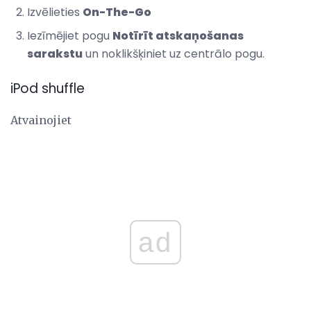
Izvēlieties
On-The-Go
Iezīmējiet pogu
Notīrīt atskaņošanas
sarakstu
un noklikšķiniet uz centrālo pogu.
iPod shuffle
Atvainojiet
ad