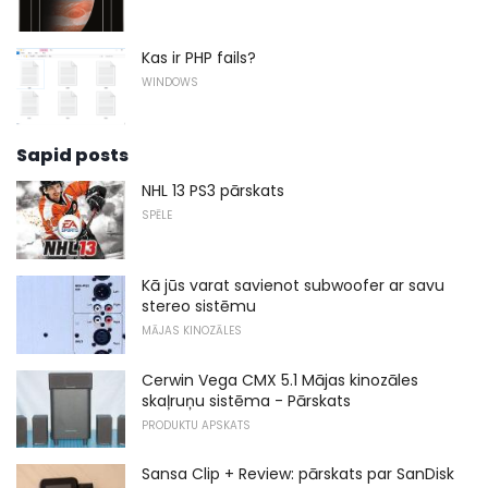
Kas ir PHP fails?
WINDOWS
Sapid posts
NHL 13 PS3 pārskats
SPĒLE
Kā jūs varat savienot subwoofer ar savu
stereo sistēmu
MĀJAS KINOZĀLES
Cerwin Vega CMX 5.1 Mājas kinozāles
skaļruņu sistēma - Pārskats
PRODUKTU APSKATS
Sansa Clip + Review: pārskats par SanDisk