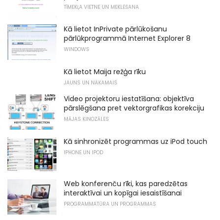
TĪMEKĻA VIETNE UN MEKLĒŠANA
Kā lietot InPrivate pārlūkošanu
pārlūkprogrammā Internet Explorer 8
WINDOWS
Kā lietot Maija režģa rīku
JAUNS UN NĀKAMAIS
Video projektoru iestatīšana: objektīva
pārslēgšana pret vektorgrafikas korekciju
MĀJAS KINOZĀLES
Kā sinhronizēt programmas uz iPod touch
IPHONE UN IPOD
Web konferenču rīki, kas paredzētas
interaktīvai un kopīgai iesaistīšanai
PROGRAMMATŪRA UN PROGRAMMAS