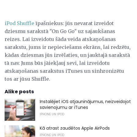
iPod Shuffle
īpašniekus: jūs nevarat izveidot
dziesmu sarakstā "On Go Go" uz sajaukšanas
reizes. Lai izveidotu šāda veida atskaņošanas
sarakstu, jums ir nepieciešams ekrāns, lai redzētu,
kādas dziesmas jūs izvēlaties, un jauktajā sarakstā
tā nav. Jums būs jāiekļauj sevi, lai izveidotu
atskaņošanas sarakstus iTunes un sinhronizētu
tos ar jūsu Shuffle.
Alike posts
Instalējiet iOS atjauninājumus, neizveidojot
savienojumu ar iTunes
IPHONE UN IPOD
Kā atrast zaudētos Apple AirPods
IPHONE UN IPOD