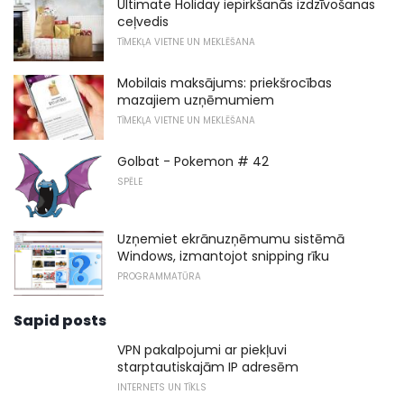
Ultimate Holiday iepirkšanās izdzīvošanas
ceļvedis
TĪMEKĻA VIETNE UN MEKLĒŠANA
Mobilais maksājums: priekšrocības
mazajiem uzņēmumiem
TĪMEKĻA VIETNE UN MEKLĒŠANA
Golbat - Pokemon # 42
SPĒLE
Uzņemiet ekrānuzņēmumu sistēmā
Windows, izmantojot snipping rīku
PROGRAMMATŪRA
Sapid posts
VPN pakalpojumi ar piekļuvi
starptautiskajām IP adresēm
INTERNETS UN TĪKLS