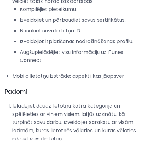
veiciet tālāk norādītās darbības.
Kompilējiet pieteikumu.
Izveidojiet un pārbaudiet savus sertifikātus.
Nosakiet savu lietotņu ID.
Izveidojiet izplatīšanas nodrošināšanas profilu.
Augšupielādējiet visu informāciju uz iTunes
Connect.
Mobilo lietotņu izstrāde: aspekti, kas jāapsver
Padomi:
Ielādējiet daudz lietotņu katrā kategorijā un
spēlēieties ar viņiem visiem, lai jūs uzzinātu, kā
turpināt savu darbu. Izveidojiet sarakstu ar visām
iezīmēm, kuras lietotnēs vēlaties, un kuras vēlaties
iekļaut savā lietotnē.