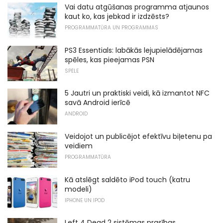
Vai datu atgūšanas programma atjaunos
kaut ko, kas jebkad ir izdzēsts?
PROGRAMMATŪRA UN PROGRAMMAS
PS3 Essentials: labākās lejupielādējamas
spēles, kas pieejamas PSN
SPĒLE
5 Jautri un praktiski veidi, kā izmantot NFC
savā Android ierīcē
ANDROID
Veidojot un publicējot efektīvu biļetenu pa
veidiem
PROGRAMMATŪRA
Kā atslēgt saldēto iPod touch (katru
modeli)
IPHONE UN IPOD
Left 4 Dead 2 sistēmas prasības