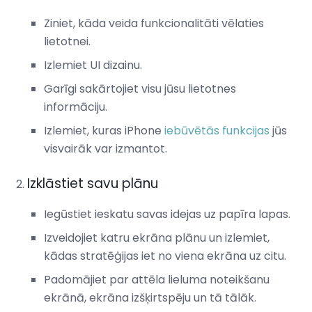
Ziniet, kāda veida funkcionalitāti vēlaties
lietotnei.
Izlemiet UI dizainu.
Garīgi sakārtojiet visu jūsu lietotnes
informāciju.
Izlemiet, kuras iPhone
iebūvētās funkcijas
jūs
visvairāk var izmantot.
Izklāstiet savu plānu
Iegūstiet ieskatu savas idejas uz papīra lapas.
Izveidojiet katru ekrāna plānu un izlemiet,
kādas stratēģijas iet no viena ekrāna uz citu.
Padomājiet par attēla lieluma noteikšanu
ekrānā, ekrāna izšķirtspēju un tā tālāk.