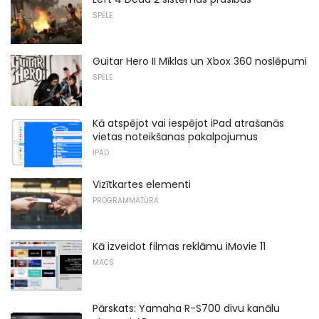
SPĒLE
Guitar Hero II Mīklas un Xbox 360 noslēpumi
SPĒLE
Kā atspējot vai iespējot iPad atrašanās
vietas noteikšanas pakalpojumus
IPAD
Vizītkartes elementi
PROGRAMMATŪRA
Kā izveidot filmas reklāmu iMovie 11
MACS
Pārskats: Yamaha R-S700 divu kanālu