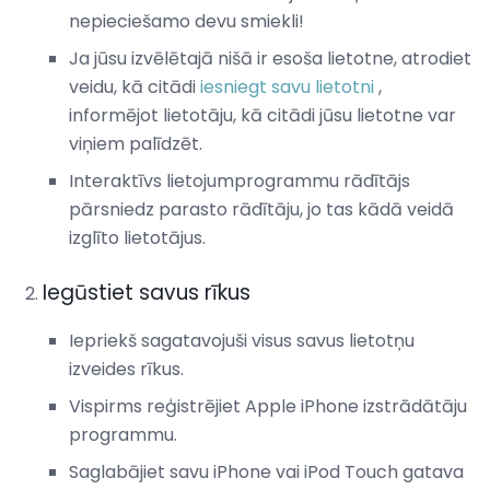
nepieciešamo devu smiekli!
Ja jūsu izvēlētajā nišā ir esoša lietotne, atrodiet
veidu, kā citādi
iesniegt savu lietotni
,
informējot lietotāju, kā citādi jūsu lietotne var
viņiem palīdzēt.
Interaktīvs lietojumprogrammu rādītājs
pārsniedz parasto rādītāju, jo tas kādā veidā
izglīto lietotājus.
Iegūstiet savus rīkus
Iepriekš sagatavojuši visus savus lietotņu
izveides rīkus.
Vispirms reģistrējiet Apple iPhone izstrādātāju
programmu.
Saglabājiet savu iPhone vai iPod Touch gatava