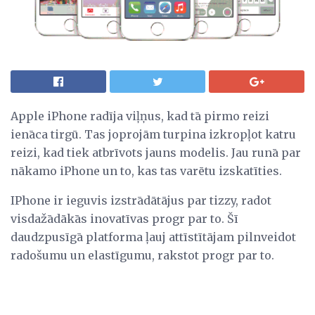
Apple iPhone radīja viļņus, kad tā pirmo reizi
ienāca tirgū. Tas joprojām turpina izkropļot katru
reizi, kad tiek atbrīvots jauns modelis. Jau runā par
nākamo iPhone un to, kas tas varētu izskatīties.
IPhone ir ieguvis izstrādātājus par tizzy, radot
visdažādākās inovatīvas progr par to. Šī
daudzpusīgā platforma ļauj attīstītājam pilnveidot
radošumu un elastīgumu, rakstot progr par to.