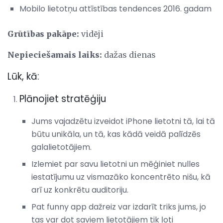
Mobilo lietotņu attīstības tendences 2016. gadam
Grūtības pakāpe:
vidēji
Nepieciešamais laiks:
dažas dienas
Lūk, kā:
Plānojiet stratēģiju
Jums vajadzētu izveidot iPhone lietotni tā, lai tā
būtu unikāla, un tā, kas kādā veidā palīdzēs
galalietotājiem.
Izlemiet par savu lietotni un mēģiniet nulles
iestatījumu uz vismazāko koncentrēto nišu, kā
arī uz konkrētu auditoriju.
Pat funny app dažreiz var izdarīt triks jums, jo
tas var dot saviem lietotājiem tik ļoti