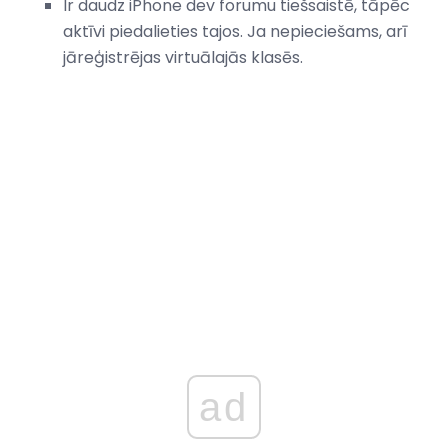
Ir daudz iPhone dev forumu tiešsaistē, tāpēc
aktīvi piedalieties tajos. Ja nepieciešams, arī
jāreģistrējas virtuālajās klasēs.
ad