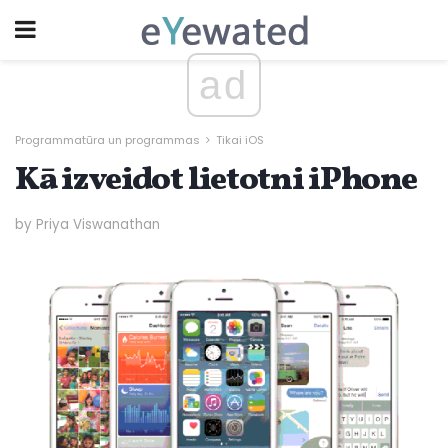
ad
Programmatūra un programmas
Tikai iOS
Kā izveidot lietotni iPhone
by Priya Viswanathan