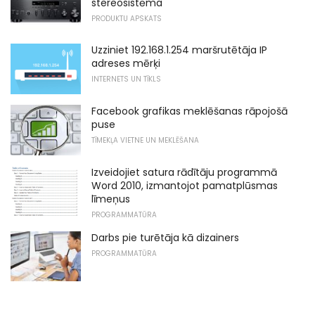
stereosistēma
PRODUKTU APSKATS
Uzziniet 192.168.1.254 maršrutētāja IP
adreses mērķi
INTERNETS UN TĪKLS
Facebook grafikas meklēšanas rāpojošā
puse
TĪMEKĻA VIETNE UN MEKLĒŠANA
Izveidojiet satura rādītāju programmā
Word 2010, izmantojot pamatplūsmas
līmeņus
PROGRAMMATŪRA
Darbs pie turētāja kā dizainers
PROGRAMMATŪRA