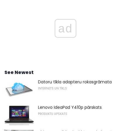
ad
See Newest
Datoru tīkla adapteru rokasgrāmata
INTERNETS UN TĪKLS
Lenovo IdeaPad Y410p pārskats
PRODUKTU APSKATS