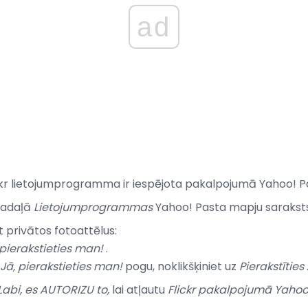
ad
Flickr lietojumprogramma ir iespējota pakalpojumā Yahoo! P
adaļā
Lietojumprogrammas
Yahoo! Pasta mapju saraksts
t privātos fotoattēlus:
 pierakstieties man!
.
Jā, pierakstieties man!
pogu, noklikšķiniet uz
Pierakstīties
Labi, es AUTORIZU to,
lai atļautu
Flickr pakalpojumā Yahoo