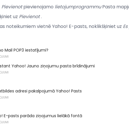
z
Pievienot
pievienojamo
lietojumprogrammu
Pasta mapju
ķiniet uz
Pievienot
.
anas noteikumiem vietnē Yahoo! E-pasts, noklikšķiniet uz
Es
ho Mail POP3 iestatījumi?
ŅOJUMI
nstant Yahoo! Jauno ziņojumu pasta brīdinājumi
ŅOJUMI
atbildes adresi pakalpojumā Yahoo! Pasts
ŅOJUMI
 E-pasts parāda ziņojumus lielākā fontā
ŅOJUMI