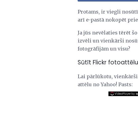
Protams, ir viegli nosūtīt
arī e-pastā nokopēt pri
Ja jūs nevēlaties tērēt š
izvēli un vienkārši nos
fotogrāfijām un visu?
Sūtīt Flickr fotoattēl
Lai pārlūkotu, vienkārši 
attēlu no Yahoo! Pasts: