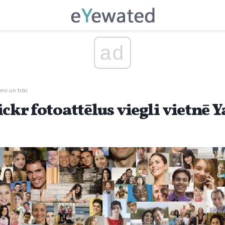
ad
i un triki
ickr fotoattēlus viegli vietnē 