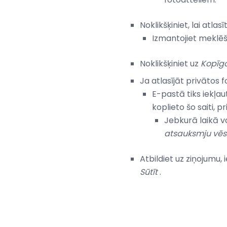
Noklikšķiniet, lai atlas
Izmantojiet meklēša
Noklikšķiniet uz
Kopīgo
Ja atlasījāt privātos f
E-pastā tiks iekļau
koplieto šo saiti, 
Jebkurā laikā va
atsauksmju vēs
Atbildiet uz ziņojumu,
Sūtīt
.