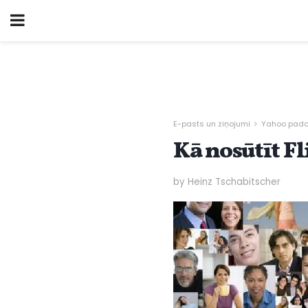
E-pasts un ziņojumi
Yahoo padom
Kā nosūtīt Fl
by Heinz Tschabitscher