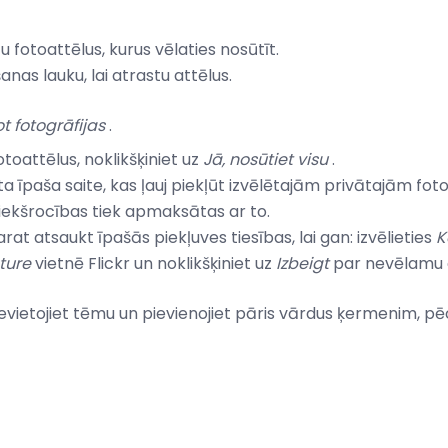
ītu fotoattēlus, kurus vēlaties nosūtīt.
nas lauku, lai atrastu attēlus.
t fotogrāfijas
.
otoattēlus, noklikšķiniet uz
Jā, nosūtiet visu
.
ta īpaša saite, kas ļauj piekļūt izvēlētajām privātajām fo
priekšrocības tiek apmaksātas ar to.
rat atsaukt īpašās piekļuves tiesības, lai gan: izvēlieties
K
ture
vietnē Flickr un noklikšķiniet uz
Izbeigt
par nevēlamu c
 ievietojiet tēmu un pievienojiet pāris vārdus ķermenim, pē