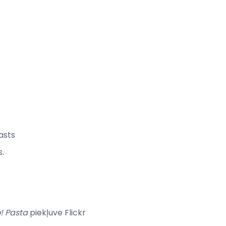
asts
.
.
!
Pasta
piekļuve Flickr