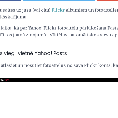
 saites uz jūsu (vai citu)
Flickr
albumiem un fotoattēliem.
ekšskatījumu.
o laiku, kā par Yahoo! Flickr fotoattēlu pārlūkošanu Past
ūtīt tos jaunā ziņojumā - sīktēlus, automātiskos viesu
us viegli vietnē Yahoo! Pasts
atlasiet un nosūtiet fotoattēlus no sava Flickr konta, kā