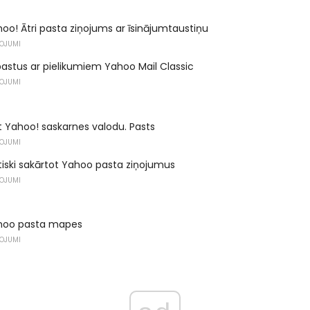
hoo! Ātri pasta ziņojums ar īsinājumtaustiņu
ŅOJUMI
pastus ar pielikumiem Yahoo Mail Classic
ŅOJUMI
 Yahoo! saskarnes valodu. Pasts
ŅOJUMI
iski sakārtot Yahoo pasta ziņojumus
ŅOJUMI
ahoo pasta mapes
ŅOJUMI