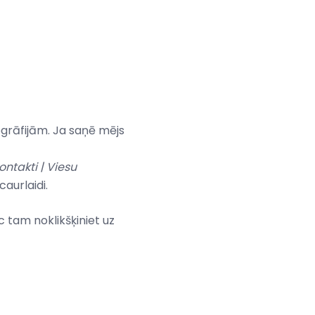
togrāfijām. Ja saņē mējs
ontakti |
Viesu
aurlaidi.
c tam noklikšķiniet uz