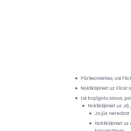
Pārliecinieties, vai 
Noklikšķiniet uz
Flickr
s
Lai kopīgotu savus, pa
Noklikšķiniet uz
Jā,
Ja jūs neredzat
Noklikšķiniet uz
fotoattēliem.