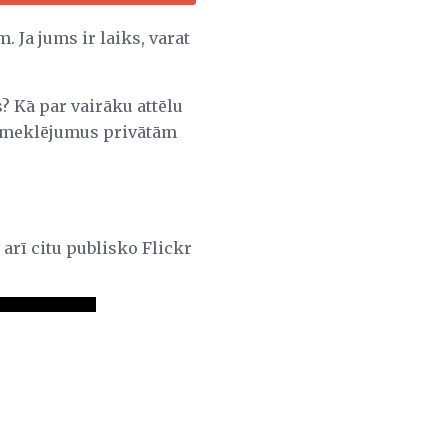
 Ja jums ir laiks, varat
s? Kā par vairāku attēlu
 apmeklējumus privātām
 arī citu publisko Flickr