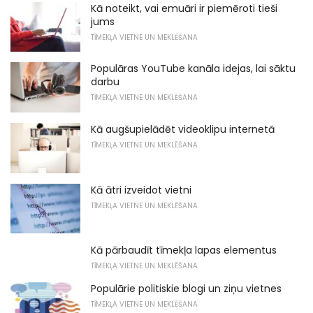
Kā noteikt, vai emuāri ir piemēroti tieši
jums
TĪMEKĻA VIETNE UN MEKLĒŠANA
Populāras YouTube kanāla idejas, lai sāktu
darbu
TĪMEKĻA VIETNE UN MEKLĒŠANA
Kā augšupielādēt videoklipu internetā
TĪMEKĻA VIETNE UN MEKLĒŠANA
Kā ātri izveidot vietni
TĪMEKĻA VIETNE UN MEKLĒŠANA
Kā pārbaudīt tīmekļa lapas elementus
TĪMEKĻA VIETNE UN MEKLĒŠANA
Populārie politiskie blogi un ziņu vietnes
TĪMEKĻA VIETNE UN MEKLĒŠANA