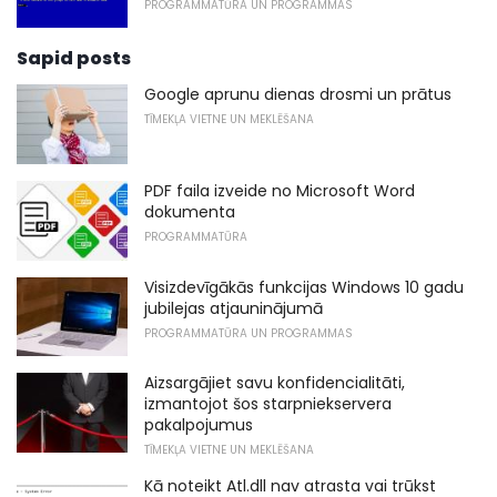
PROGRAMMATŪRA UN PROGRAMMAS
Sapid posts
Google aprunu dienas drosmi un prātus
TĪMEKĻA VIETNE UN MEKLĒŠANA
PDF faila izveide no Microsoft Word
dokumenta
PROGRAMMATŪRA
Visizdevīgākās funkcijas Windows 10 gadu
jubilejas atjauninājumā
PROGRAMMATŪRA UN PROGRAMMAS
Aizsargājiet savu konfidencialitāti,
izmantojot šos starpniekservera
pakalpojumus
TĪMEKĻA VIETNE UN MEKLĒŠANA
Kā noteikt Atl.dll nav atrasta vai trūkst