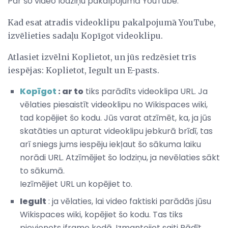
Par šo video lodziņu pakalpojumā YouTube.
Kad esat atradis videoklipu pakalpojumā YouTube,
izvēlieties sadaļu Kopīgot videoklipu.
Atlasiet izvēlni Koplietot, un jūs redzēsiet trīs
iespējas: Koplietot, Iegult un E-pasts.
Kopīgot
: ar to
tiks parādīts videoklipa URL. Ja
vēlaties piesaistīt videoklipu no Wikispaces wiki,
tad kopējiet šo kodu. Jūs varat atzīmēt, ka, ja jūs
skatāties un apturat videoklipu jebkurā brīdī, tas
arī sniegs jums iespēju iekļaut šo sākuma laiku
norādi URL. Atzīmējiet šo lodziņu, ja nevēlaties sākt
to sākumā.
Iezīmējiet URL un kopējiet to.
Iegult
: ja vēlaties, lai video faktiski parādās jūsu
Wikispaces wiki, kopējiet šo kodu. Tas tiks
pievienots iframe kodā. Izmantojiet saiti Rādīt