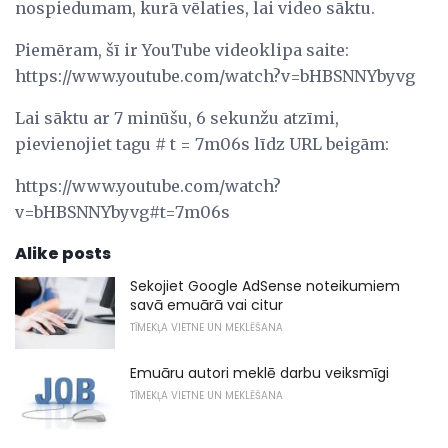
nospiedumam, kurā vēlaties, lai video sāktu.
Piemēram, šī ir YouTube videoklipa saite:
https://www.youtube.com/watch?v=bHBSNNYbyvg
Lai sāktu ar 7 minūšu, 6 sekunžu atzīmi,
pievienojiet tagu # t = 7m06s līdz URL beigām:
https://www.youtube.com/watch?
v=bHBSNNYbyvg#t=7m06s
Alike posts
Sekojiet Google AdSense noteikumiem
savā emuārā vai citur
TĪMEKĻA VIETNE UN MEKLĒŠANA
Emuāru autori meklē darbu veiksmīgi
TĪMEKĻA VIETNE UN MEKLĒŠANA