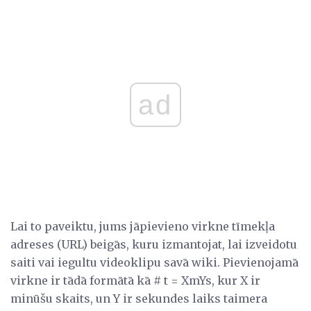
ad
Lai to paveiktu, jums jāpievieno virkne tīmekļa
adreses (URL) beigās, kuru izmantojat, lai izveidotu
saiti vai iegultu videoklipu savā wiki. Pievienojamā
virkne ir tādā formātā kā # t = XmYs, kur X ir
minūšu skaits, un Y ir sekundes laiks taimera