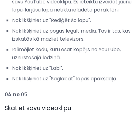
savu YouTube videoklipu. Es ieteiktu izveidot jaunu
lapu, lai jūsu lapa netiktu ielādēta pārāk lēni.
Noklikšķiniet uz "Rediģēt šo lapu".
Noklikšķiniet uz pogas Iegult media. Tas ir tas, kas
izskatās kā mazliet televizors.
Ielīmējiet kodu, kuru esat kopējis no YouTube,
uznirstošajā lodziņā.
Noklikšķiniet uz "Labi".
Noklikšķiniet uz "Saglabāt" lapas apakšdaļā.
04 no 05
Skatiet savu videoklipu