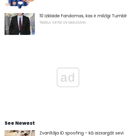
10 Izklaide Fandomas, kas ir milzīgi Tumblr
TĪMEKĻA VIETNE UN MEKLĒŠANA
ad
See Newest
Zvanītāja ID spoofing - kā aizsargāt sevi