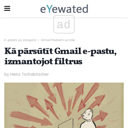
ad
E-pasts un ziņojumi
Gmail Padomi un triki
Kā pārsūtīt Gmail e-pastu,
izmantojot filtrus
by Heinz Tschabitscher