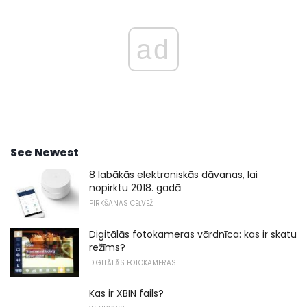
ad
See Newest
8 labākās elektroniskās dāvanas, lai
nopirktu 2018. gadā
PIRKŠANAS CEĻVEŽI
Digitālās fotokameras vārdnīca: kas ir skatu
režīms?
DIGITĀLĀS FOTOKAMERAS
Kas ir XBIN fails?