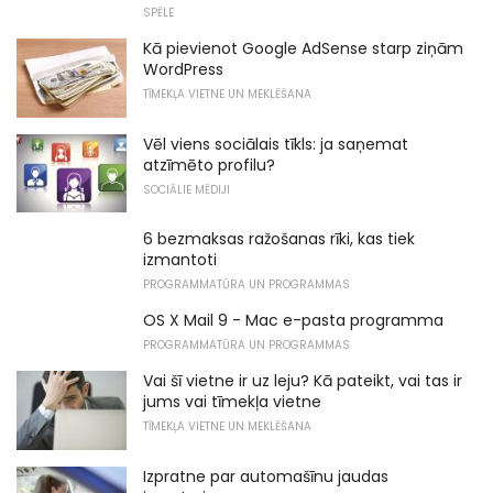
SPĒLE
Kā pievienot Google AdSense starp ziņām
WordPress
TĪMEKĻA VIETNE UN MEKLĒŠANA
Vēl viens sociālais tīkls: ja saņemat
atzīmēto profilu?
SOCIĀLIE MĒDIJI
6 bezmaksas ražošanas rīki, kas tiek
izmantoti
PROGRAMMATŪRA UN PROGRAMMAS
OS X Mail 9 - Mac e-pasta programma
PROGRAMMATŪRA UN PROGRAMMAS
Vai šī vietne ir uz leju? Kā pateikt, vai tas ir
jums vai tīmekļa vietne
TĪMEKĻA VIETNE UN MEKLĒŠANA
Izpratne par automašīnu jaudas