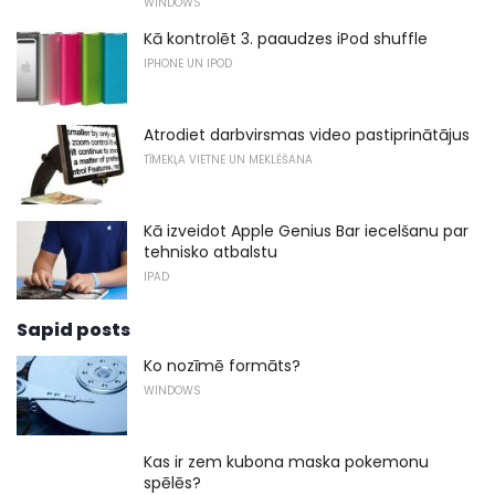
WINDOWS
Kā kontrolēt 3. paaudzes iPod shuffle
IPHONE UN IPOD
Atrodiet darbvirsmas video pastiprinātājus
TĪMEKĻA VIETNE UN MEKLĒŠANA
Kā izveidot Apple Genius Bar iecelšanu par
tehnisko atbalstu
IPAD
Sapid posts
Ko nozīmē formāts?
WINDOWS
Kas ir zem kubona maska ​​pokemonu
spēlēs?