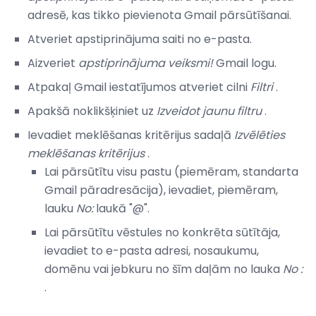
adresē, kas tikko pievienota Gmail pārsūtīšanai.
Atveriet apstiprinājuma saiti no e-pasta.
Aizveriet
apstiprinājuma veiksmi!
Gmail logu.
Atpakaļ Gmail iestatījumos atveriet cilni
Filtri
.
Apakšā noklikšķiniet uz
Izveidot jaunu filtru
.
Ievadiet meklēšanas kritērijus sadaļā
Izvēlēties
meklēšanas kritērijus
.
Lai pārsūtītu visu pastu (piemēram, standarta
Gmail pāradresācija), ievadiet, piemēram,
lauku
No:
laukā "@".
Lai pārsūtītu vēstules no konkrēta sūtītāja,
ievadiet to e-pasta adresi, nosaukumu,
domēnu vai jebkuru no šīm daļām no lauka
No :
.