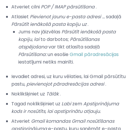
Atveriet cilni
POP / IMAP pārsūtīšana
.
Atlasiet
Pievienot jaunu e-pasta adresi ...
sadaļā
Pārsūtīt ienākošā pasta kopiju uz
.
Jums nav jāizvēlas
Pārsūtīt ienākošā pasta
kopiju, lai
to darbotos;
Pārsūtīšanas
atspējošana
var tikt atlasīta sadaļā
Pārsūtīšana:
un esošie
Gmail pāradresācijas
iestatījumi netiks mainīti.
Ievadiet adresi, uz kuru vēlaties, lai Gmail pārsūtītu
pastu,
pievienojot pāradresācijas adresi
.
Noklikšķiniet uz
Tālāk
.
Tagad noklikšķiniet uz
Labi
zem
Apstiprinājuma
kods ir nosūtīts, lai apstiprinātu atļauju.
Atveriet
Gmail komandas
Gmail nosūtīšanas
apstiprinājuma
e-pastu, kuru saņēmāt e-pasta