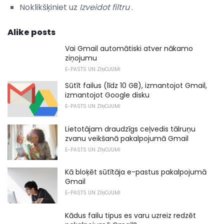
Noklikšķiniet uz
Izveidot filtru
.
Alike posts
Vai Gmail automātiski atver nākamo
ziņojumu
E-PASTS UN ZIŅOJUMI
Sūtīt failus (līdz 10 GB), izmantojot Gmail,
izmantojot Google disku
E-PASTS UN ZIŅOJUMI
Lietotājam draudzīgs ceļvedis tālruņu
zvanu veikšanā pakalpojumā Gmail
E-PASTS UN ZIŅOJUMI
Kā bloķēt sūtītāja e-pastus pakalpojumā
Gmail
E-PASTS UN ZIŅOJUMI
Kādus failu tipus es varu uzreiz redzēt