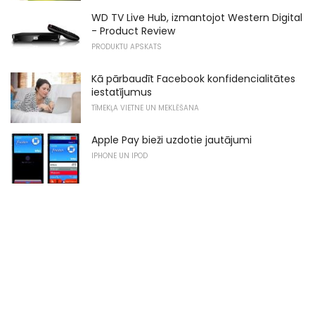
WD TV Live Hub, izmantojot Western Digital
- Product Review
PRODUKTU APSKATS
Kā pārbaudīt Facebook konfidencialitātes
iestatījumus
TĪMEKĻA VIETNE UN MEKLĒŠANA
Apple Pay bieži uzdotie jautājumi
IPHONE UN IPOD