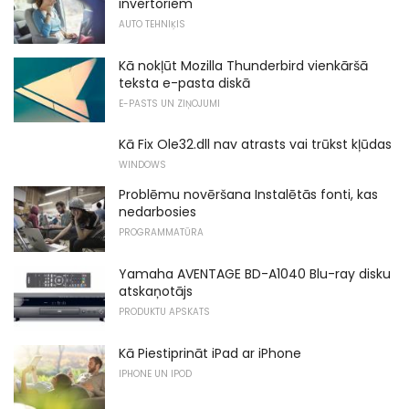
invertoriem
AUTO TEHNIĶIS
Kā nokļūt Mozilla Thunderbird vienkāršā
teksta e-pasta diskā
E-PASTS UN ZIŅOJUMI
Kā Fix Ole32.dll nav atrasts vai trūkst kļūdas
WINDOWS
Problēmu novēršana Instalētās fonti, kas
nedarbosies
PROGRAMMATŪRA
Yamaha AVENTAGE BD-A1040 Blu-ray disku
atskaņotājs
PRODUKTU APSKATS
Kā Piestiprināt iPad ar iPhone
IPHONE UN IPOD