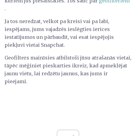
kuriem jūs piesaistaties. Tos sauc par
ģeofilteriem
.
Ja tos neredzat, velkot pa kreisi vai pa labi,
iespējams, jums vajadzēs ieslēgties ierīces
iestatījumos un pārbaudīt, vai esat iespējojis
piekļuvi vietai Snapchat.
Geofilters mainīsies atbilstoši jūsu atrašanās vietai,
tāpēc mēģiniet pieskarties ikreiz, kad apmeklējat
jaunu vietu, lai redzētu jaunus, kas jums ir
pieejami.