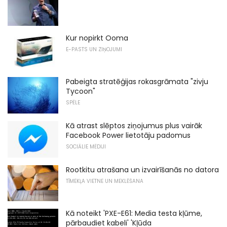
Kur nopirkt Ooma
E-PASTS UN ZIŅOJUMI
Pabeigta stratēģijas rokasgrāmata "zivju
Tycoon"
SPĒLE
Kā atrast slēptos ziņojumus plus vairāk
Facebook Power lietotāju padomus
SOCIĀLIE MĒDIJI
Rootkitu atrašana un izvairīšanās no datora
TĪMEKĻA VIETNE UN MEKLĒŠANA
Kā noteikt 'PXE-E61: Media testa kļūme,
pārbaudiet kabeli' 'Kļūda