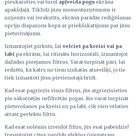
pieskaroties vai turot
apļveida pogu
ekrāna
apakšdaļā. Tiklīdz jūsu momentuzņēmums ir
uzņemts vai ierakstīts, ekrānā parādās rediģēšanas
opciju diapazons kopā ar priekšskatījumu par jūsu
pietuvinājumu.
Izmantojiet pirkstu, lai
velciet pa kreisi vai pa
labi
pa ekrānu, lai ritinātu horizontāli, izmantojot
dažādus pieejamos filtrus. Varat turpināt pāri, lai
redzētu, kā katrs no tiem izskatās atsevišķi, jo tie
tiek izmantoti jūsu pievienotajā brīdī.
Kad esat pagriezis visus filtrus, jūs atgriezīsieties
pie sākotnējās nefiltrētās pogas. Jūs varat turpināt
pietuvošanos pa kreisi un pa labi, cik vien vēlaties
atrast perfektu filtru.
Kad esat nolēmis izveidot filtru, jūs esat pabeidzis!
Izmantojiet citus papildu efektus (piemēram,