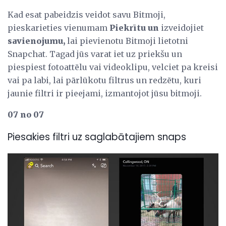
Kad esat pabeidzis veidot savu Bitmoji,
pieskarieties vienumam
Piekrītu un
izveidojiet
savienojumu,
lai pievienotu Bitmoji lietotni
Snapchat. Tagad jūs varat iet uz priekšu un
piespiest fotoattēlu vai videoklipu, velciet pa kreisi
vai pa labi, lai pārlūkotu filtrus un redzētu, kuri
jaunie filtri ir pieejami, izmantojot jūsu bitmoji.
07 no 07
Piesakies filtri uz saglabātajiem snaps