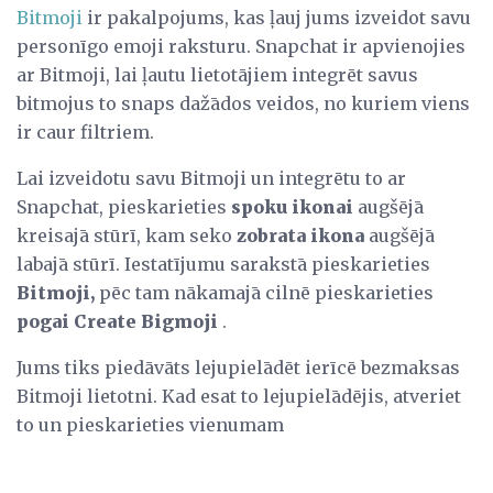
Bitmoji
ir pakalpojums, kas ļauj jums izveidot savu
personīgo emoji raksturu. Snapchat ir apvienojies
ar Bitmoji, lai ļautu lietotājiem integrēt savus
bitmojus to snaps dažādos veidos, no kuriem viens
ir caur filtriem.
Lai izveidotu savu Bitmoji un integrētu to ar
Snapchat, pieskarieties
spoku ikonai
augšējā
kreisajā stūrī, kam seko
zobrata ikona
augšējā
labajā stūrī. Iestatījumu sarakstā pieskarieties
Bitmoji,
pēc tam nākamajā cilnē pieskarieties
pogai
Create Bigmoji
.
Jums tiks piedāvāts lejupielādēt ierīcē bezmaksas
Bitmoji lietotni. Kad esat to lejupielādējis, atveriet
to un pieskarieties vienumam