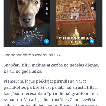
Snapchat ekrānuzņēmumi iOS
Snapčatu filtri mainās atkarībā no nedēļas dienas,
kā arī no gada laika.
Piemēram, ja jūs pieklājat pirmdienā, varat
pārlūkoties pa kreisi vai pa labi, lai atrastu filtru,
kas jūsu interesantam "pirmdiena" grafikam tiek
izmantoti. Vai arī, ja jūs krustāties Ziemassvētku
vakarā, jūs atradīsiet svētku filtrus, lai tos varētu