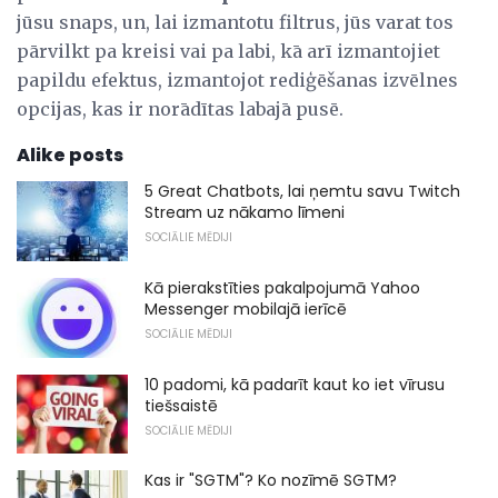
jūsu snaps, un, lai izmantotu filtrus, jūs varat tos
pārvilkt pa kreisi vai pa labi, kā arī izmantojiet
papildu efektus, izmantojot rediģēšanas izvēlnes
opcijas, kas ir norādītas labajā pusē.
Alike posts
5 Great Chatbots, lai ņemtu savu Twitch
Stream uz nākamo līmeni
SOCIĀLIE MĒDIJI
Kā pierakstīties pakalpojumā Yahoo
Messenger mobilajā ierīcē
SOCIĀLIE MĒDIJI
10 padomi, kā padarīt kaut ko iet vīrusu
tiešsaistē
SOCIĀLIE MĒDIJI
Kas ir "SGTM"? Ko nozīmē SGTM?