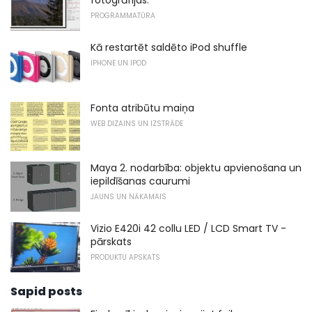
fotogrāfijas.
PROGRAMMATŪRA
Kā restartēt saldēto iPod shuffle
IPHONE UN IPOD
Fonta atribūtu maiņa
WEB DIZAINS UN IZSTRĀDE
Maya 2. nodarbība: objektu apvienošana un
iepildīšanas caurumi
JAUNS UN NĀKAMAIS
Vizio E420i 42 collu LED / LCD Smart TV -
pārskats
PRODUKTU APSKATS
Sapid posts