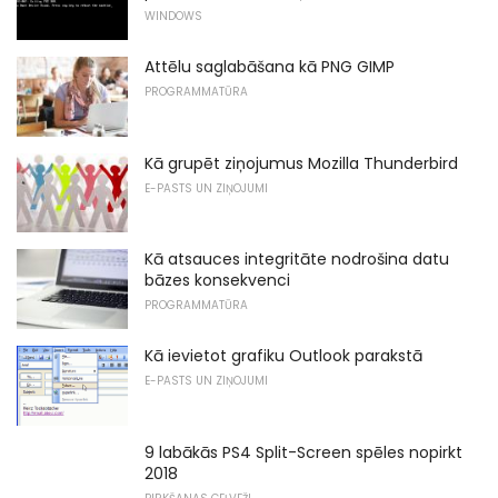
WINDOWS
Attēlu saglabāšana kā PNG GIMP
PROGRAMMATŪRA
Kā grupēt ziņojumus Mozilla Thunderbird
E-PASTS UN ZIŅOJUMI
Kā atsauces integritāte nodrošina datu
bāzes konsekvenci
PROGRAMMATŪRA
Kā ievietot grafiku Outlook parakstā
E-PASTS UN ZIŅOJUMI
9 labākās PS4 Split-Screen spēles nopirkt
2018