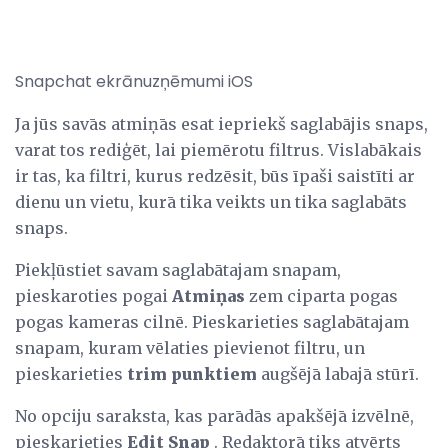
Snapchat ekrānuzņēmumi iOS
Ja jūs savās atmiņās esat iepriekš saglabājis snaps,
varat tos rediģēt, lai piemērotu filtrus. Vislabākais
ir tas, ka filtri, kurus redzēsit, būs īpaši saistīti ar
dienu un vietu, kurā tika veikts un tika saglabāts
snaps.
Piekļūstiet savam saglabātajam snapam,
pieskaroties pogai
Atmiņas
zem ciparta pogas
pogas kameras cilnē. Pieskarieties saglabātajam
snapam, kuram vēlaties pievienot filtru, un
pieskarieties
trim punktiem
augšējā labajā stūrī.
No opciju saraksta, kas parādās apakšējā izvēlnē,
pieskarieties
Edit Snap
. Redaktorā tiks atvērts