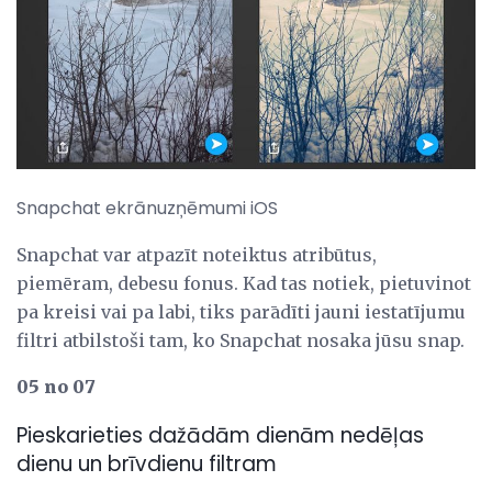
Snapchat ekrānuzņēmumi iOS
Snapchat var atpazīt noteiktus atribūtus,
piemēram, debesu fonus. Kad tas notiek, pietuvinot
pa kreisi vai pa labi, tiks parādīti jauni iestatījumu
filtri atbilstoši tam, ko Snapchat nosaka jūsu snap.
05 no 07
Pieskarieties dažādām dienām nedēļas
dienu un brīvdienu filtram