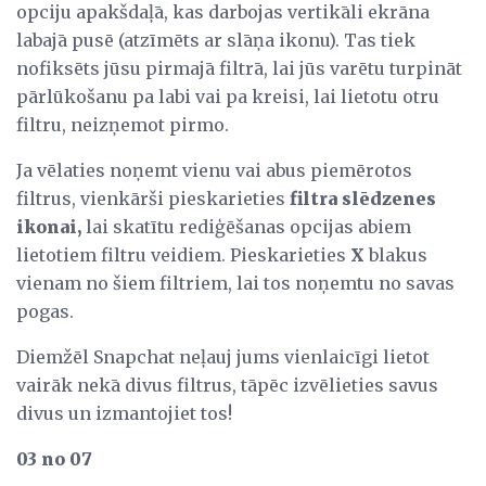
opciju apakšdaļā, kas darbojas vertikāli ekrāna
labajā pusē (atzīmēts ar slāņa ikonu). Tas tiek
nofiksēts jūsu pirmajā filtrā, lai jūs varētu turpināt
pārlūkošanu pa labi vai pa kreisi, lai lietotu otru
filtru, neizņemot pirmo.
Ja vēlaties noņemt vienu vai abus piemērotos
filtrus, vienkārši pieskarieties
filtra slēdzenes
ikonai,
lai skatītu rediģēšanas opcijas abiem
lietotiem filtru veidiem. Pieskarieties
X
blakus
vienam no šiem filtriem, lai tos noņemtu no savas
pogas.
Diemžēl Snapchat neļauj jums vienlaicīgi lietot
vairāk nekā divus filtrus, tāpēc izvēlieties savus
divus un izmantojiet tos!
03 no 07