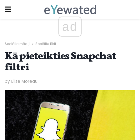
ad
Sociālie mēdiji
Sociālie tīkli
Kā pieteikties Snapchat
filtri
by Elise Moreau