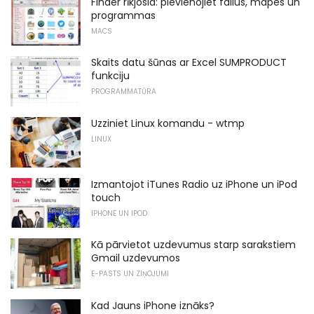
Finder rīkjosla: pievienojiet failus, mapes un
programmas
MACS
Skaits datu šūnas ar Excel SUMPRODUCT
funkciju
PROGRAMMATŪRA
Uzziniet Linux komandu - wtmp
LINUX
Izmantojot iTunes Radio uz iPhone un iPod
touch
IPHONE UN IPOD
Kā pārvietot uzdevumus starp sarakstiem
Gmail uzdevumos
E-PASTS UN ZIŅOJUMI
Kad Jauns iPhone iznāks?