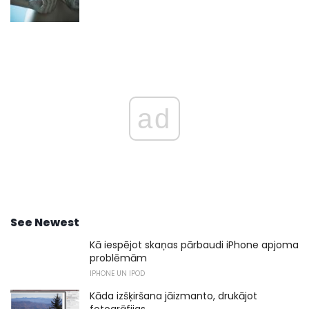
ad
See Newest
Kā iespējot skaņas pārbaudi iPhone apjoma
problēmām
IPHONE UN IPOD
Kāda izšķiršana jāizmanto, drukājot