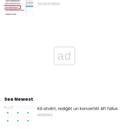
SOCIĀLIE MĒDIJI
ad
See Newest
Kā atvērt, rediģēt un konvertēt AFI failus
WINDOWS