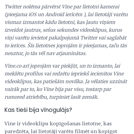
Twitter nolēma pārvērst Vine par lietotni kamerai
(pieejama
iOS
un
Android ierīcēm
), lai lietotāji varētu
vismaz izmantot kādu lietotni, kas ļautu viņiem
izveidot jautrus, sešus sekundes videoklipus, kurus
viņi varētu ievietot pakalpojumā Twitter vai saglabāt
to ierīces.
Šīs lietotnes joprojām ir pieejamas, taču tās
neuztur, jo tās vēl nav atjauninātas.
Vine.co
arī joprojām var piekļūt, un to izmanto, lai
meklētu profilus vai redzētu iepriekš iecienītos Vine
videoklipus, kas patiešām novilka.
Ja vēlaties uzzināt
vairāk par to, ko Vine bija par visu, tostarp par
rumored atriebību, turpiniet lasīt zemāk.
Kas tieši bija vīnogulājs?
Vine ir videoklipu kopīgošanas lietotne, kas
paredzēta, lai lietotāji varētu filmēt un kopīgot