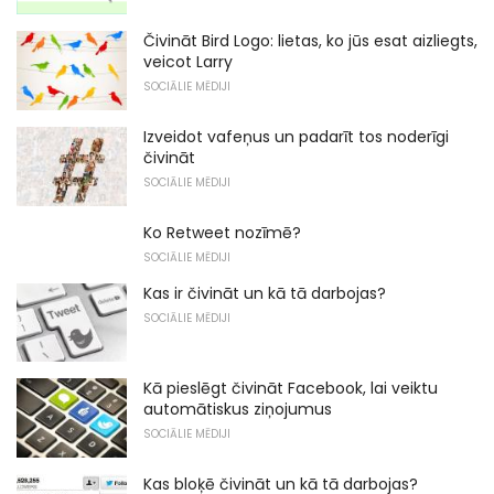
Čivināt Bird Logo: lietas, ko jūs esat aizliegts,
veicot Larry
SOCIĀLIE MĒDIJI
Izveidot vafeņus un padarīt tos noderīgi
čivināt
SOCIĀLIE MĒDIJI
Ko Retweet nozīmē?
SOCIĀLIE MĒDIJI
Kas ir čivināt un kā tā darbojas?
SOCIĀLIE MĒDIJI
Kā pieslēgt čivināt Facebook, lai veiktu
automātiskus ziņojumus
SOCIĀLIE MĒDIJI
Kas bloķē čivināt un kā tā darbojas?