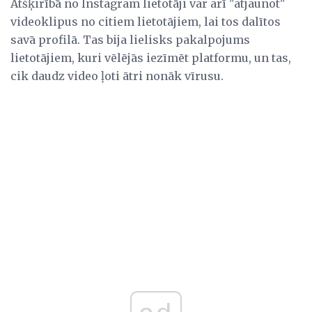
Atšķirībā no Instagram lietotāji var arī "atjaunot"
videoklipus no citiem lietotājiem, lai tos dalītos
savā profilā. Tas bija lielisks pakalpojums
lietotājiem, kuri vēlējās iezīmēt platformu, un tas,
cik daudz video ļoti ātri nonāk vīrusu.