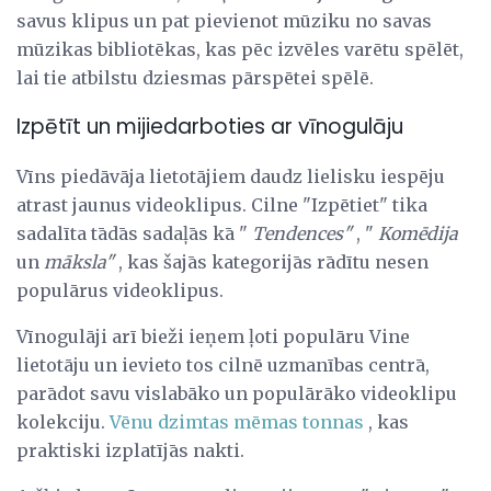
savus klipus un pat pievienot mūziku no savas
mūzikas bibliotēkas, kas pēc izvēles varētu spēlēt,
lai tie atbilstu dziesmas pārspētei spēlē.
Izpētīt un mijiedarboties ar vīnogulāju
Vīns piedāvāja lietotājiem daudz lielisku iespēju
atrast jaunus videoklipus. Cilne "Izpētiet" tika
sadalīta tādās sadaļās kā "
Tendences"
, "
Komēdija
un
māksla"
, kas šajās kategorijās rādītu nesen
populārus videoklipus.
Vīnogulāji arī bieži ieņem ļoti populāru Vine
lietotāju un ievieto tos cilnē uzmanības centrā,
parādot savu vislabāko un populārāko videoklipu
kolekciju.
Vēnu dzimtas mēmas tonnas
, kas
praktiski izplatījās nakti.