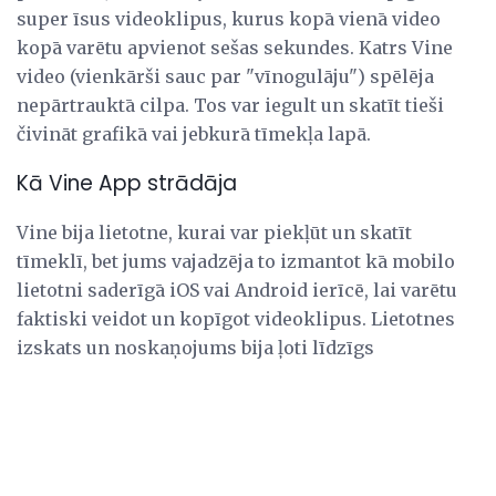
super īsus videoklipus, kurus kopā vienā video
kopā varētu apvienot sešas sekundes. Katrs Vine
video (vienkārši sauc par "vīnogulāju") spēlēja
nepārtrauktā cilpa. Tos var iegult un skatīt tieši
čivināt grafikā vai jebkurā tīmekļa lapā.
Kā Vine App strādāja
Vine bija lietotne, kurai var piekļūt un skatīt
tīmeklī, bet jums vajadzēja to izmantot kā mobilo
lietotni saderīgā iOS vai Android ierīcē, lai varētu
faktiski veidot un kopīgot videoklipus. Lietotnes
izskats un noskaņojums bija ļoti līdzīgs