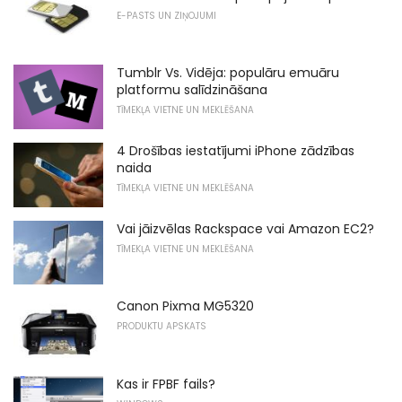
E-PASTS UN ZIŅOJUMI
Tumblr Vs. Vidēja: populāru emuāru
platformu salīdzināšana
TĪMEKĻA VIETNE UN MEKLĒŠANA
4 Drošības iestatījumi iPhone zādzības
naida
TĪMEKĻA VIETNE UN MEKLĒŠANA
Vai jāizvēlas Rackspace vai Amazon EC2?
TĪMEKĻA VIETNE UN MEKLĒŠANA
Canon Pixma MG5320
PRODUKTU APSKATS
Kas ir FPBF fails?