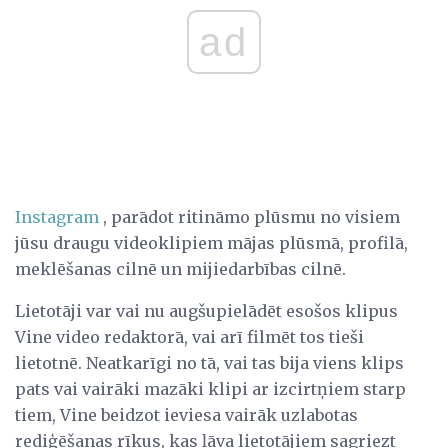
ad
Instagram
, parādot ritināmo plūsmu no visiem
jūsu draugu videoklipiem mājas plūsmā, profilā,
meklēšanas cilnē un mijiedarbības cilnē.
Lietotāji var vai nu augšupielādēt esošos klipus
Vine video redaktorā, vai arī filmēt tos tieši
lietotnē. Neatkarīgi no tā, vai tas bija viens klips
pats vai vairāki mazāki klipi ar izcirtņiem starp
tiem, Vine beidzot ieviesa vairāk uzlabotas
rediģēšanas rīkus, kas ļāva lietotājiem sagriezt