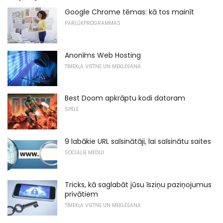
Google Chrome tēmas: kā tos mainīt
PĀRLŪKPROGRAMMAS
Anonīms Web Hosting
TĪMEKĻA VIETNE UN MEKLĒŠANA
Best Doom apkrāptu kodi datoram
SPĒLE
9 labākie URL saīsinātāji, lai saīsinātu saites
SOCIĀLIE MĒDIJI
Tricks, kā saglabāt jūsu īsziņu paziņojumus
privātiem
TĪMEKĻA VIETNE UN MEKLĒŠANA