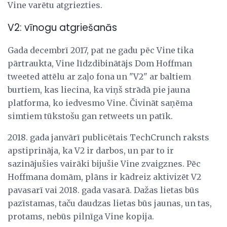
Vine varētu atgriezties.
V2: vīnogu atgriešanās
Gada decembrī 2017, pat ne gadu pēc Vine tika
pārtraukta, Vine līdzdibinātājs Dom Hoffman
tweeted attēlu ar zaļo fona un "V2" ar baltiem
burtiem, kas liecina, ka viņš strādā pie jauna
platforma, ko iedvesmo Vine. Čivināt saņēma
simtiem tūkstošu gan retweets un patīk.
2018. gada janvārī publicētais TechCrunch raksts
apstiprināja, ka V2 ir darbos, un par to ir
sazinājušies vairāki bijušie Vine zvaigznes. Pēc
Hoffmana domām, plāns ir kādreiz aktivizēt V2
pavasarī vai 2018. gada vasarā. Dažas lietas būs
pazīstamas, taču daudzas lietas būs jaunas, un tas,
protams, nebūs pilnīga Vine kopija.