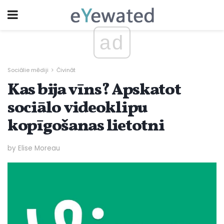
ad
Sociālie mēdiji
Čivināt
Kas bija vīns? Apskatot
sociālo videoklipu
kopīgošanas lietotni
by Elise Moreau