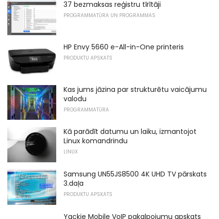
37 bezmaksas reģistru tīrītāji
PROGRAMMATŪRA UN PROGRAMMAS
HP Envy 5660 e-All-in-One printeris
PRODUKTU APSKATS
Kas jums jāzina par strukturētu vaicājumu
valodu
PROGRAMMATŪRA
Kā parādīt datumu un laiku, izmantojot
Linux komandrindu
LINUX
Samsung UN55JS8500 4K UHD TV pārskats
3.daļa
PRODUKTU APSKATS
Yackie Mobile VoIP pakalpojumu apskats