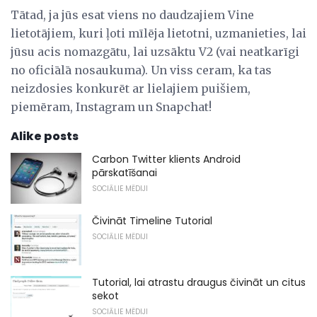
Tātad, ja jūs esat viens no daudzajiem Vine
lietotājiem, kuri ļoti mīlēja lietotni, uzmanieties, lai
jūsu acis nomazgātu, lai uzsāktu V2 (vai neatkarīgi
no oficiālā nosaukuma). Un viss ceram, ka tas
neizdosies konkurēt ar lielajiem puišiem,
piemēram, Instagram un Snapchat!
Alike posts
Carbon Twitter klients Android
pārskatīšanai
SOCIĀLIE MĒDIJI
Čivināt Timeline Tutorial
SOCIĀLIE MĒDIJI
Tutorial, lai atrastu draugus čivināt un citus
sekot
SOCIĀLIE MĒDIJI