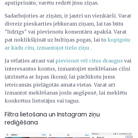
apstiprinātu, varētu redzēt jūsu ziņas.
Sadarbojoties ar ziņām, ir jautri un vienkārši. Varat
divreiz pieskarties jebkuram ziņam, lai tas būtu
"līdzīgs" vai pievienotu komentāru apakšā. Varat
pat noklikšķināt uz bultiņas pogas, lai to
kopīgotu
ar kādu citu, izmantojot tiešo ziņu
.
Ja vēlaties atrast vai
pievienot vēl citus draugus
vai
interesantus kontus, izmantojiet meklēšanas cilni
(atzīmēta ar lupas ikonu), lai pārlūkotu jums
ieteicamās pielāgotās amata vietas. Varat arī
izmantot meklēšanas joslu augšpusē, lai meklētu
konkrētus lietotājus vai tagus.
Filtra lietošana un Instagram ziņu
rediģēšana