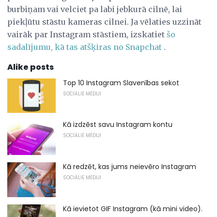
burbiņam vai velciet pa labi jebkurā cilnē, lai
piekļūtu stāstu kameras cilnei. Ja vēlaties uzzināt
vairāk par Instagram stāstiem, izskatiet
šo
sadalījumu, kā tas atšķiras no Snapchat
.
Alike posts
Top 10 Instagram Slavenības sekot
SOCIĀLIE MĒDIJI
Kā izdzēst savu Instagram kontu
SOCIĀLIE MĒDIJI
Kā redzēt, kas jums neievēro Instagram
SOCIĀLIE MĒDIJI
Kā ievietot GIF Instagram (kā mini video).