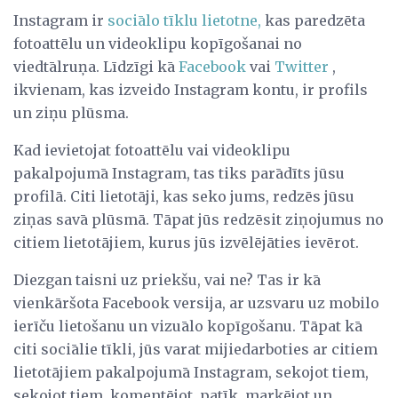
Instagram ir
sociālo tīklu lietotne,
kas paredzēta
fotoattēlu un videoklipu kopīgošanai no
viedtālruņa. Līdzīgi kā
Facebook
vai
Twitter
,
ikvienam, kas izveido Instagram kontu, ir profils
un ziņu plūsma.
Kad ievietojat fotoattēlu vai videoklipu
pakalpojumā Instagram, tas tiks parādīts jūsu
profilā. Citi lietotāji, kas seko jums, redzēs jūsu
ziņas savā plūsmā. Tāpat jūs redzēsit ziņojumus no
citiem lietotājiem, kurus jūs izvēlējāties ievērot.
Diezgan taisni uz priekšu, vai ne? Tas ir kā
vienkāršota Facebook versija, ar uzsvaru uz mobilo
ierīču lietošanu un vizuālo kopīgošanu. Tāpat kā
citi sociālie tīkli, jūs varat mijiedarboties ar citiem
lietotājiem pakalpojumā Instagram, sekojot tiem,
sekojot tiem, komentējot, patīk, marķējot un