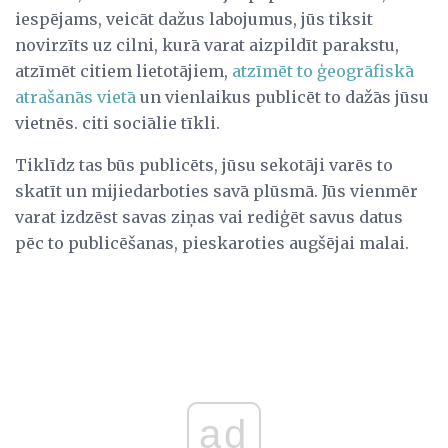
iespējams, veicāt dažus labojumus, jūs tiksit
novirzīts uz cilni, kurā varat aizpildīt parakstu,
atzīmēt citiem lietotājiem,
atzīmēt to ģeogrāfiskā
atrašanās vietā
un vienlaikus publicēt to dažās jūsu
vietnēs. citi sociālie tīkli.
Tiklīdz tas būs publicēts, jūsu sekotāji varēs to
skatīt un mijiedarboties savā plūsmā. Jūs vienmēr
varat izdzēst savas ziņas vai rediģēt savus datus
pēc to publicēšanas, pieskaroties augšējai malai.
ad