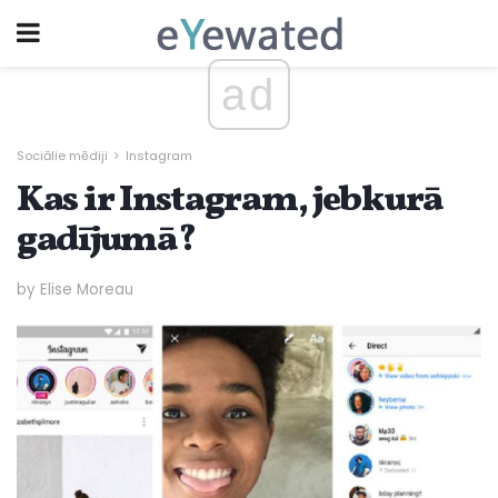
ad
Sociālie mēdiji
Instagram
Kas ir Instagram, jebkurā
gadījumā?
by Elise Moreau