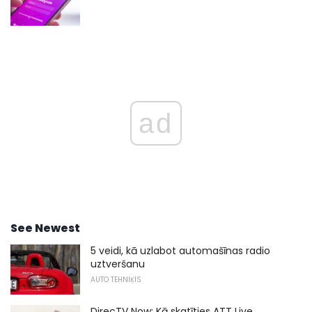
ad
See Newest
5 veidi, kā uzlabot automašīnas radio
uztveršanu
AUTO TEHNIĶIS
DirecTV Now: Kā skatīties ATT Live