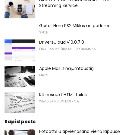
Streaming Service
Guitar Hero PS2 Mīklas un padomi
SPĒLE
DriversCloud v10.0.7.0
PROGRAMMATŪRA UN PROGRAMMAS
Apple Mail īsinājumtaustiņi
MACS
Kā nosaukt HTML failus
WEB DIZAINS UN IZSTRĀDE
Sapid posts
Fotoattēlu apvienošana vienā lappusē