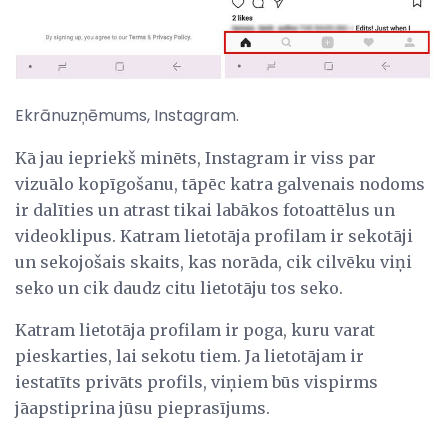
Ekrānuzņēmums, Instagram.
Kā jau iepriekš minēts, Instagram ir viss par
vizuālo kopīgošanu, tāpēc katra galvenais nodoms
ir dalīties un atrast tikai labākos fotoattēlus un
videoklipus. Katram lietotāja profilam ir sekotāji
un sekojošais skaits, kas norāda, cik cilvēku viņi
seko un cik daudz citu lietotāju tos seko.
Katram lietotāja profilam ir poga, kuru varat
pieskarties, lai sekotu tiem. Ja lietotājam ir
iestatīts privāts profils, viņiem būs vispirms
jāapstiprina jūsu pieprasījums.