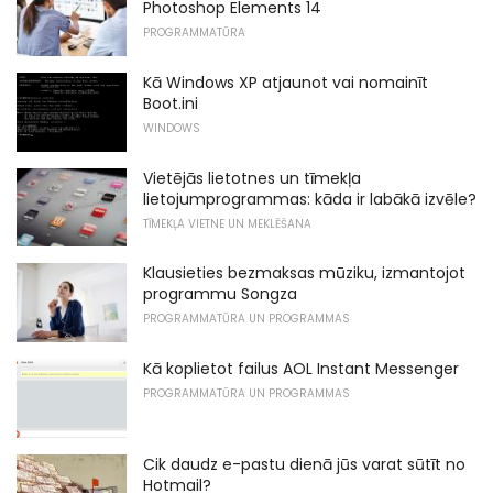
Photoshop Elements 14
PROGRAMMATŪRA
Kā Windows XP atjaunot vai nomainīt
Boot.ini
WINDOWS
Vietējās lietotnes un tīmekļa
lietojumprogrammas: kāda ir labākā izvēle?
TĪMEKĻA VIETNE UN MEKLĒŠANA
Klausieties bezmaksas mūziku, izmantojot
programmu Songza
PROGRAMMATŪRA UN PROGRAMMAS
Kā koplietot failus AOL Instant Messenger
PROGRAMMATŪRA UN PROGRAMMAS
Cik daudz e-pastu dienā jūs varat sūtīt no
Hotmail?