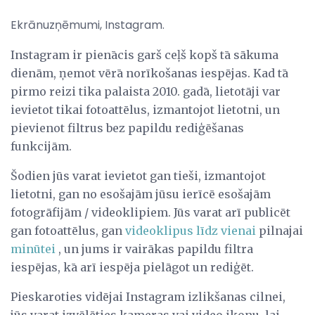
Ekrānuzņēmumi, Instagram.
Instagram ir pienācis garš ceļš kopš tā sākuma
dienām, ņemot vērā norīkošanas iespējas. Kad tā
pirmo reizi tika palaista 2010. gadā, lietotāji var
ievietot tikai fotoattēlus, izmantojot lietotni, un
pievienot filtrus bez papildu rediģēšanas
funkcijām.
Šodien jūs varat ievietot gan tieši, izmantojot
lietotni, gan no esošajām jūsu ierīcē esošajām
fotogrāfijām / videoklipiem. Jūs varat arī publicēt
gan fotoattēlus, gan
videoklipus līdz vienai
pilnajai
minūtei
, un jums ir vairākas papildu filtra
iespējas, kā arī iespēja pielāgot un rediģēt.
Pieskaroties vidējai Instagram izlikšanas cilnei,