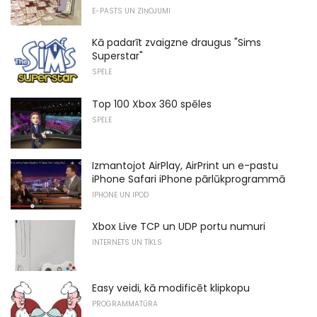
E-PASTS UN ZIŅOJUMI
Kā padarīt zvaigzne draugus "Sims
Superstar"
SPĒLE
Top 100 Xbox 360 spēles
SPĒLE
Izmantojot AirPlay, AirPrint un e-pastu
iPhone Safari iPhone pārlūkprogrammā
IPHONE UN IPOD
Xbox Live TCP un UDP portu numuri
INTERNETS UN TĪKLS
Easy veidi, kā modificēt klipkopu
PROGRAMMATŪRA