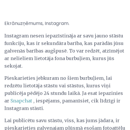
Ekrānuzņēmums, Instagram.
Instagram nesen iepazīstināja ar savu jauno stāstu
funkciju, kas ir sekundāra barība, kas parādās jūsu
galvenās barības augšpusē. To var redzēt, atzīmējot
ar nelieliem lietotāja fona burbuļiem, kurus jūs
sekojat.
Pieskarieties jebkuram no šiem burbuļiem, lai
redzētu lietotāja stāstu vai stāstus, kurus viņi
publicēja pēdējo 24 stundu laikā. Ja esat iepazinies
ar
Snapchat
, iespējams, pamanīsiet, cik līdzīgi ir
Instagram stāsti.
Lai publicētu savu stāstu, viss, kas jums jādara, ir
pieskarieties galvenajam plūsmā esošam fotoattēlu