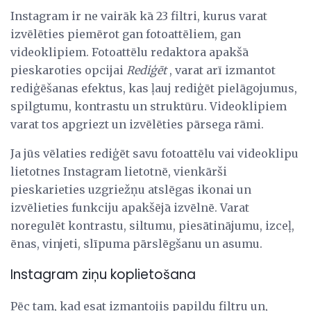
Instagram ir ne vairāk kā 23 filtri, kurus varat
izvēlēties piemērot gan fotoattēliem, gan
videoklipiem. Fotoattēlu redaktora apakšā
pieskaroties opcijai
Rediģēt
, varat arī izmantot
rediģēšanas efektus, kas ļauj rediģēt pielāgojumus,
spilgtumu, kontrastu un struktūru. Videoklipiem
varat tos apgriezt un izvēlēties pārsega rāmi.
Ja jūs vēlaties rediģēt savu fotoattēlu vai videoklipu
lietotnes Instagram lietotnē, vienkārši
pieskarieties uzgriežņu atslēgas ikonai un
izvēlieties funkciju apakšējā izvēlnē. Varat
noregulēt kontrastu, siltumu, piesātinājumu, izceļ,
ēnas, vinjeti, slīpuma pārslēgšanu un asumu.
Instagram ziņu koplietošana
Pēc tam, kad esat izmantojis papildu filtru un,