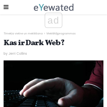
ad
Tīmekļa vietne un meklēšana
Meklētājprogrammas
Kas ir Dark Web?
by Jerri Collins