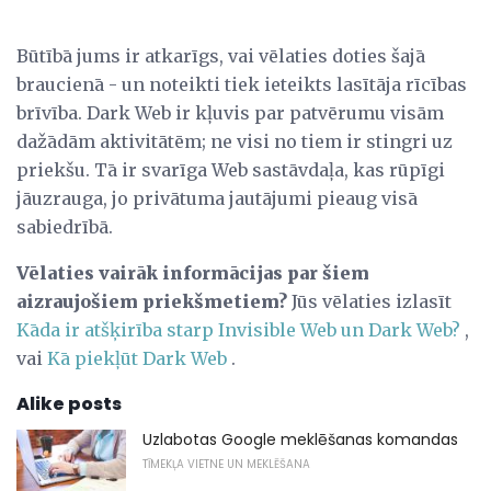
Būtībā jums ir atkarīgs, vai vēlaties doties šajā
braucienā - un noteikti tiek ieteikts lasītāja rīcības
brīvība. Dark Web ir kļuvis par patvērumu visām
dažādām aktivitātēm; ne visi no tiem ir stingri uz
priekšu. Tā ir svarīga Web sastāvdaļa, kas rūpīgi
jāuzrauga, jo privātuma jautājumi pieaug visā
sabiedrībā.
Vēlaties vairāk informācijas par šiem
aizraujošiem priekšmetiem?
Jūs vēlaties izlasīt
Kāda ir atšķirība starp Invisible Web un Dark Web?
,
vai
Kā piekļūt Dark Web
.
Alike posts
Uzlabotas Google meklēšanas komandas
TĪMEKĻA VIETNE UN MEKLĒŠANA