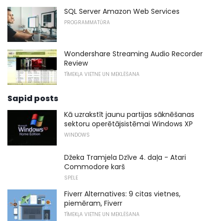
SQL Server Amazon Web Services
PROGRAMMATŪRA
Wondershare Streaming Audio Recorder
Review
TĪMEKĻA VIETNE UN MEKLĒŠANA
Sapid posts
Kā uzrakstīt jaunu partijas sāknēšanas
sektoru operētājsistēmai Windows XP
WINDOWS
Džeka Tramjela Dzīve 4. daļa - Atari
Commodore karš
SPĒLE
Fiverr Alternatives: 9 citas vietnes,
piemēram, Fiverr
TĪMEKĻA VIETNE UN MEKLĒŠANA