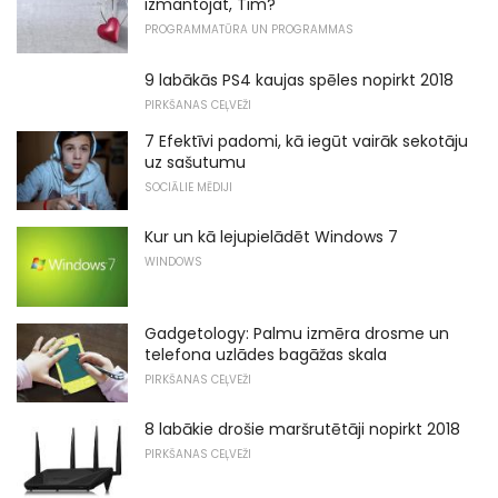
izmantojat, Tim?
PROGRAMMATŪRA UN PROGRAMMAS
9 labākās PS4 kaujas spēles nopirkt 2018
PIRKŠANAS CEĻVEŽI
7 Efektīvi padomi, kā iegūt vairāk sekotāju
uz sašutumu
SOCIĀLIE MĒDIJI
Kur un kā lejupielādēt Windows 7
WINDOWS
Gadgetology: Palmu izmēra drosme un
telefona uzlādes bagāžas skala
PIRKŠANAS CEĻVEŽI
8 labākie drošie maršrutētāji nopirkt 2018
PIRKŠANAS CEĻVEŽI