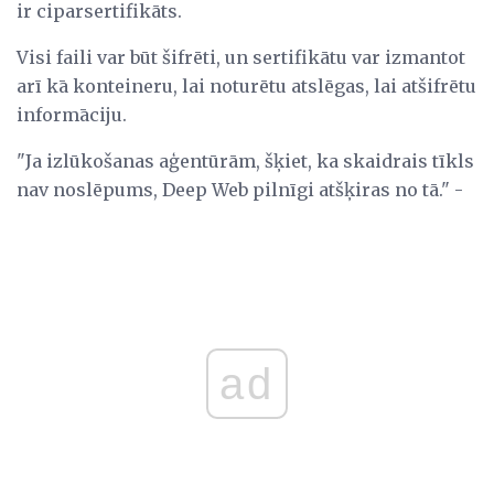
ir ciparsertifikāts.
Visi faili var būt šifrēti, un sertifikātu var izmantot
arī kā konteineru, lai noturētu atslēgas, lai atšifrētu
informāciju.
"Ja izlūkošanas aģentūrām, šķiet, ka skaidrais tīkls
nav noslēpums, Deep Web pilnīgi atšķiras no tā." -
ad