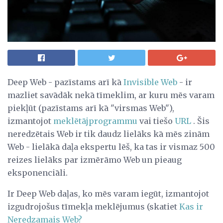
Deep Web - pazīstams arī kā
Invisible Web
- ir
mazliet savādāk nekā tīmeklim, ar kuru mēs varam
piekļūt (pazīstams arī kā "virsmas Web"),
izmantojot
meklētājprogrammu
vai tiešo
URL
. Šis
neredzētais Web ir tik daudz lielāks kā mēs zinām
Web - lielākā daļa ekspertu lēš, ka tas ir vismaz 500
reizes lielāks par izmērāmo Web un pieaug
eksponenciāli.
Ir Deep Web daļas, ko mēs varam iegūt, izmantojot
izgudrojošus tīmekļa meklējumus (skatiet
Kas ir
Neredzamais Web?