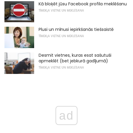
Kā bloķēt jūsu Facebook profila meklēšanu
TĪMEKĻA VIETNE UN MEKLĒŠANA
Plusi un mīnusi iepirkšanās tiešsaistē
TĪMEKĻA VIETNE UN MEKLĒŠANA
Desmit vietnes, kuras esat sašutuši
apmeklēt (bet jebkurā gadījumā)
TĪMEKĻA VIETNE UN MEKLĒŠANA
ad