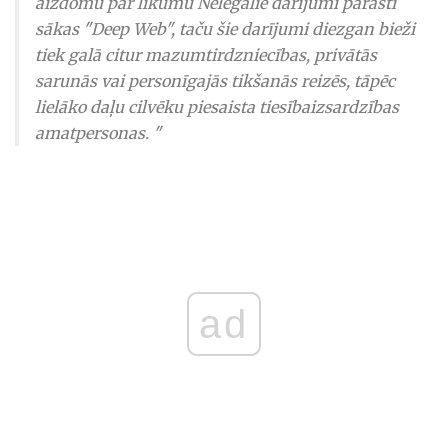
aizdomu par likumu Nelegālie darījumi parasti
sākas "Deep Web", taču šie darījumi diezgan bieži
tiek galā citur mazumtirdzniecības, privātās
sarunās vai personīgajās tikšanās reizēs, tāpēc
lielāko daļu cilvēku piesaista tiesībaizsardzības
amatpersonas. "
ad