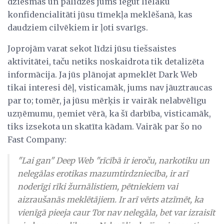
dziesmas un palīdzēs jums iegūt lielāku
konfidencialitāti jūsu tīmekļa meklēšanā, kas
daudziem cilvēkiem ir ļoti svarīgs.
Joprojām varat sekot līdzi jūsu tiešsaistes
aktivitātei, taču netiks noskaidrota tik detalizēta
informācija. Ja jūs plānojat apmeklēt Dark Web
tikai interesi dēļ, visticamāk, jums nav jāuztraucas
par to; tomēr, ja jūsu mērķis ir vairāk nelabvēlīgu
uzņēmumu, ņemiet vērā, ka šī darbība, visticamāk,
tiks izsekota un skatīta kādam. Vairāk par šo no
Fast Company:
"Lai gan" Deep Web "rīcībā ir ieroču, narkotiku un
nelegālas erotikas mazumtirdzniecība, ir arī
noderīgi rīki žurnālistiem, pētniekiem vai
aizraušanās meklētājiem. Ir arī vērts atzīmēt, ka
vienīgā pieeja caur Tor nav nelegāla, bet var izraisīt