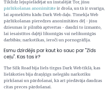
Tiklīdz lejupielādējat un instalējāt Tor, jūsu
pārlūkošanas anonimitāte
ir droša, un tā ir svarīga,
lai apmeklētu kādu Dark Web daļu. Tīmekļa Web
pārlūkošanas pieredzes anonimitātes dēļ - jūsu
dziesmas ir pilnībā aptvertas - daudzi to izmanto,
lai iesaistītos daļēji likumīgās vai nelikumīgās
darbībās; narkotikas, ieroči un pornogrāfija.
Esmu dzirdējis par kaut ko sauc par "Zīds
ceļu". Kas tas ir?
The Silk Road bija liels tirgus Dark Web tīklā, kas
lielākoties bija draņķīgs nelegālu narkotiku
pirkšanai un pārdošanai, kā arī piedāvāja daudzas
citas preces pārdošanai.