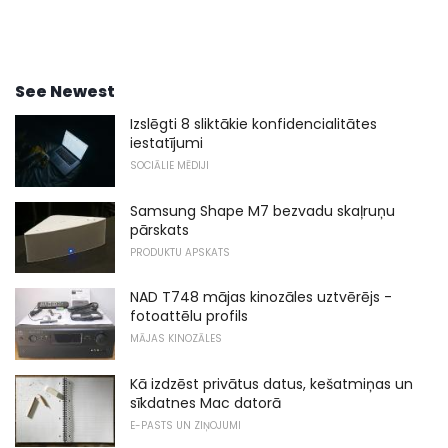
See Newest
Izslēgti 8 sliktākie konfidencialitātes
iestatījumi
SOCIĀLIE MĒDIJI
Samsung Shape M7 bezvadu skaļruņu
pārskats
PRODUKTU APSKATS
NAD T748 mājas kinozāles uztvērējs -
fotoattēlu profils
MĀJAS KINOZĀLES
Kā izdzēst privātus datus, kešatmiņas un
sīkdatnes Mac datorā
E-PASTS UN ZIŅOJUMI