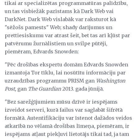
tikai ar specializētas programmatūras palīdzību,
un tas visbiežāk pazīstams kā Dark Web vai
DarkNet. Dark Web vislabāk var raksturot kā
"sēžošs pamests" Web; shady darījumus un
prettiesiskumu var atrast šeit, bet tas arī kļūst par
patvērumu žurnālistiem un svilpe pūtēji,
piemēram, Edvards Snowden:
"Pēc drošības ekspertu domām Edvards Snowden
izmantoja Tor tīklu, lai nosūtītu informāciju par
uzraudzības programmu PRISM gan
Washington
Post,
gan
The Guardian
2013. gada jūnijā.
"Bez sarežģījumiem mūsu dzīvē ir iespējams
izveidot serveri, kurā failus var saglabāt šifrētā
formātā. Autentifikāciju var īstenot dažādos veidos
atkarībā no vēlamā drošības līmeņa, piemēram, ir
iespējams atļaut piekļuvi lietotājs tikai tad, ja tam