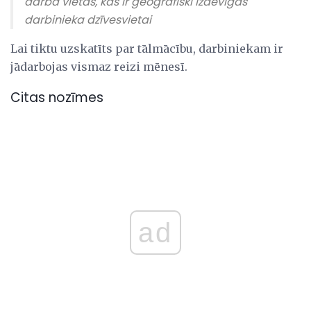
darba vietās, kas ir ģeogrāfiski izdevīgas
darbinieka dzīvesvietai
Lai tiktu uzskatīts par tālmācību, darbiniekam ir
jādarbojas vismaz reizi mēnesī.
Citas nozīmes
ad