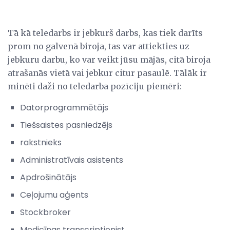
Tā kā teledarbs ir jebkurš darbs, kas tiek darīts
prom no galvenā biroja, tas var attiekties uz
jebkuru darbu, ko var veikt jūsu mājās, citā biroja
atrašanās vietā vai jebkur citur pasaulē. Tālāk ir
minēti daži no teledarba pozīciju piemēri:
Datorprogrammētājs
Tiešsaistes pasniedzējs
rakstnieks
Administratīvais asistents
Apdrošinātājs
Ceļojumu aģents
Stockbroker
Medicīnas transcriptionist