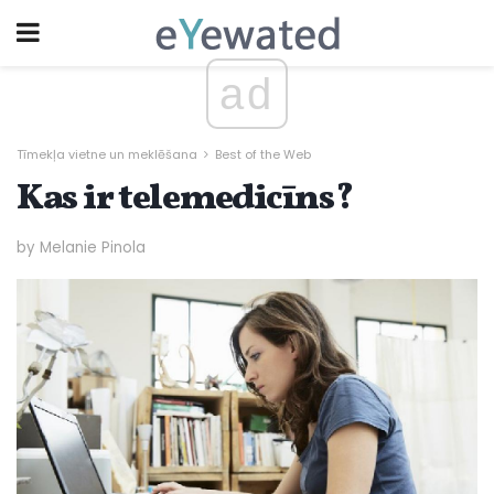
ad
Tīmekļa vietne un meklēšana
Best of the Web
Kas ir telemedicīns?
by Melanie Pinola