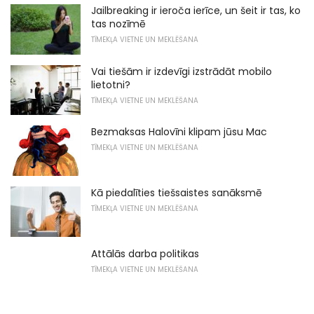
Jailbreaking ir ieroča ierīce, un šeit ir tas, ko
tas nozīmē
TĪMEKĻA VIETNE UN MEKLĒŠANA
Vai tiešām ir izdevīgi izstrādāt mobilo
lietotni?
TĪMEKĻA VIETNE UN MEKLĒŠANA
Bezmaksas Halovīni klipam jūsu Mac
TĪMEKĻA VIETNE UN MEKLĒŠANA
Kā piedalīties tiešsaistes sanāksmē
TĪMEKĻA VIETNE UN MEKLĒŠANA
Attālās darba politikas
TĪMEKĻA VIETNE UN MEKLĒŠANA