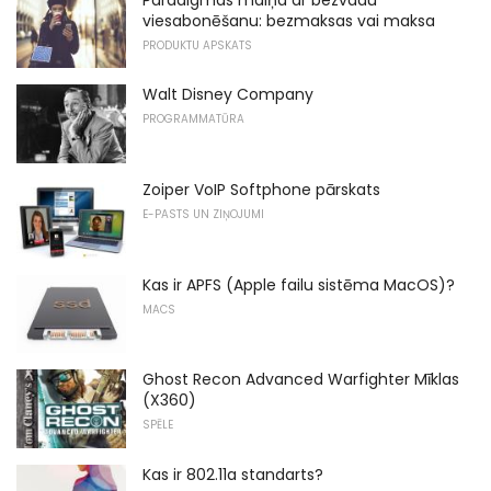
viesabonēšanu: bezmaksas vai maksa
PRODUKTU APSKATS
Walt Disney Company
PROGRAMMATŪRA
Zoiper VoIP Softphone pārskats
E-PASTS UN ZIŅOJUMI
Kas ir APFS (Apple failu sistēma MacOS)?
MACS
Ghost Recon Advanced Warfighter Mīklas
(X360)
SPĒLE
Kas ir 802.11a standarts?