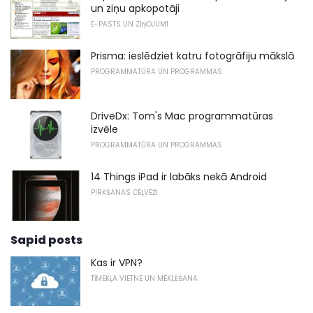
un ziņu apkopotāji
E-PASTS UN ZIŅOJUMI
Prisma: ieslēdziet katru fotogrāfiju mākslā
PROGRAMMATŪRA UN PROGRAMMAS
DriveDx: Tom's Mac programmatūras
izvēle
PROGRAMMATŪRA UN PROGRAMMAS
14 Things iPad ir labāks nekā Android
PIRKŠANAS CEĻVEŽI
Sapid posts
Kas ir VPN?
TĪMEKĻA VIETNE UN MEKLĒŠANA