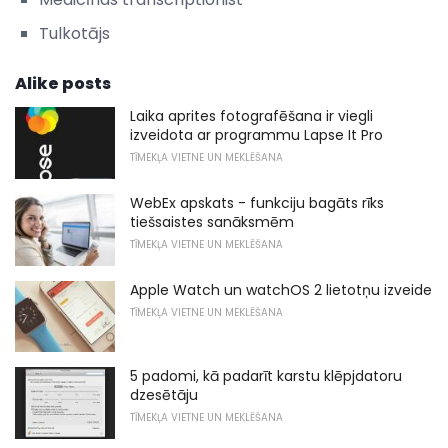
Tulkotājs
Alike posts
Laika aprites fotografēšana ir viegli
izveidota ar programmu Lapse It Pro
TĪMEKĻA VIETNE UN MEKLĒŠANA
WebEx apskats - funkciju bagāts rīks
tiešsaistes sanāksmēm
TĪMEKĻA VIETNE UN MEKLĒŠANA
Apple Watch un watchOS 2 lietotņu izveide
TĪMEKĻA VIETNE UN MEKLĒŠANA
5 padomi, kā padarīt karstu klēpjdatoru
dzesētāju
TĪMEKĻA VIETNE UN MEKLĒŠANA