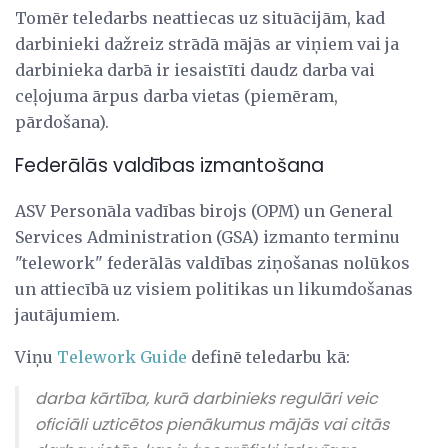
Tomēr teledarbs neattiecas uz situācijām, kad
darbinieki dažreiz strādā mājās ar viņiem vai ja
darbinieka darbā ir iesaistīti daudz darba vai
ceļojuma ārpus darba vietas (piemēram,
pārdošana).
Federālās valdības izmantošana
ASV Personāla vadības birojs (OPM) un General
Services Administration (GSA) izmanto terminu
"telework" federālās valdības ziņošanas nolūkos
un attiecībā uz visiem politikas un likumdošanas
jautājumiem.
Viņu
Telework Guide
definē teledarbu kā:
darba kārtība, kurā darbinieks regulāri veic
oficiāli uzticētos pienākumus mājās vai citās