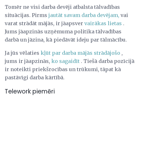
Tomēr ne visi darba devēji atbalsta tālvadības
situācijas. Pirms
jautāt savam darba devējam,
vai
varat strādāt mājās, ir jāapsver
vairākas lietas
.
Jums jāapzinās uzņēmuma politika tālvadības
darbā un jāzina, kā piedāvāt ideju par tālmācību.
Ja jūs vēlaties
kļūt par darba mājās strādājošo
,
jums ir jāapzinās,
ko sagaidīt
. Tiešā darba pozīcijā
ir noteikti priekšrocības un trūkumi, tāpat kā
pastāvīgi darba kārtībā.
Telework piemēri