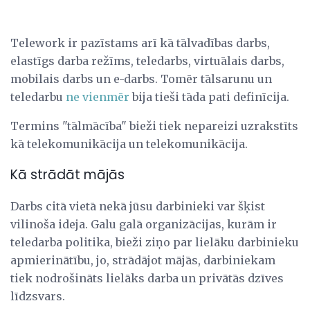
Telework ir pazīstams arī kā tālvadības darbs,
elastīgs darba režīms, teledarbs, virtuālais darbs,
mobilais darbs un e-darbs. Tomēr tālsarunu un
teledarbu
ne vienmēr
bija tieši tāda pati definīcija.
Termins "tālmācība" bieži tiek nepareizi uzrakstīts
kā telekomunikācija un telekomunikācija.
Kā strādāt mājās
Darbs citā vietā nekā jūsu darbinieki var šķist
vilinoša ideja. Galu galā organizācijas, kurām ir
teledarba politika, bieži ziņo par lielāku darbinieku
apmierinātību, jo, strādājot mājās, darbiniekam
tiek nodrošināts lielāks darba un privātās dzīves
līdzsvars.