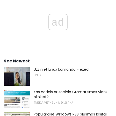
ad
See Newest
Uzziniet Linux komandu - execl
LINUX
Kas noticis ar sociālo Grāmatzīmes vietu
blinklist?
TĪMEKĻA VIETNE UN MEKLĒŠANA
Populārākie Windows RSS plūsmas lasītāji