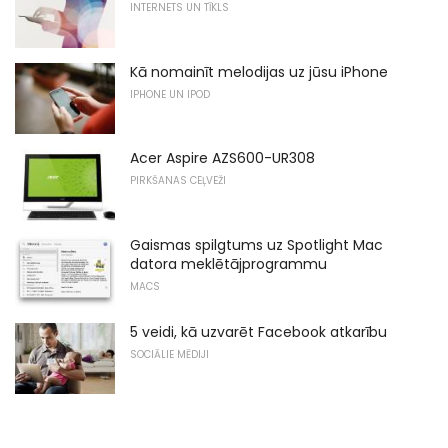
INTERNETS UN TĪKLS
Kā nomainīt melodijas uz jūsu iPhone
IPHONE UN IPOD
Acer Aspire AZS600-UR308
PIRKŠANAS CEĻVEŽI
Gaismas spilgtums uz Spotlight Mac
datora meklētājprogrammu
MACS
5 veidi, kā uzvarēt Facebook atkarību
SOCIĀLIE MĒDIJI