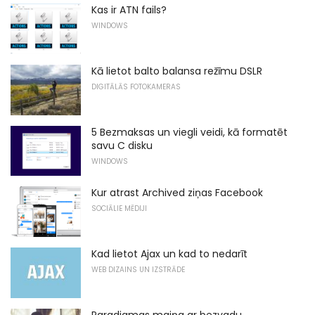
Kas ir ATN fails?
WINDOWS
Kā lietot balto balansa režīmu DSLR
DIGITĀLĀS FOTOKAMERAS
5 Bezmaksas un viegli veidi, kā formatēt
savu C disku
WINDOWS
Kur atrast Archived ziņas Facebook
SOCIĀLIE MĒDIJI
Kad lietot Ajax un kad to nedarīt
WEB DIZAINS UN IZSTRĀDE
Paradigmas maiņa ar bezvadu