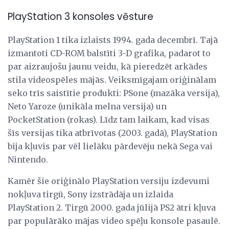
PlayStation 3 konsoles vēsture
PlayStation 1 tika izlaists 1994. gada decembrī. Tajā
izmantoti CD-ROM balstīti 3-D grafika, padarot to
par aizraujošu jaunu veidu, kā pieredzēt arkādes
stila videospēles mājās. Veiksmīgajam oriģinālam
seko trīs saistītie produkti: PSone (mazāka versija),
Neto Yaroze (unikāla melna versija) un
PocketStation (rokas). Līdz tam laikam, kad visas
šīs versijas tika atbrīvotas (2003. gadā), PlayStation
bija kļuvis par vēl lielāku pārdevēju nekā Sega vai
Nintendo.
Kamēr šie oriģinālo PlayStation versiju izdevumi
nokļuva tirgū, Sony izstrādāja un izlaida
PlayStation 2. Tirgū 2000. gada jūlijā PS2 ātri kļuva
par populārāko mājas video spēļu konsole pasaulē.