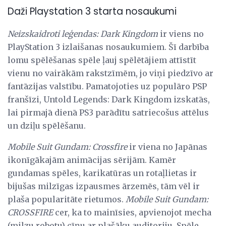
Daži Playstation 3 starta nosaukumi
Neizskaidroti leģendas: Dark Kingdom
ir viens no
PlayStation 3 izlaišanas nosaukumiem. Šī darbība
lomu spēlēšanas spēle ļauj spēlētājiem attīstīt
vienu no vairākām rakstzīmēm, jo ​​viņi piedzīvo ar
fantāzijas valstību. Pamatojoties uz populāro PSP
franšīzi, Untold Legends: Dark Kingdom izskatās,
lai pirmajā dienā PS3 parādītu satriecošus attēlus
un dziļu spēlēšanu.
Mobile Suit Gundam: Crossfire
ir viena no Japānas
ikonīgākajām animācijas sērijām. Kamēr
gundamas spēles, karikatūras un rotaļlietas ir
bijušas milzīgas izpausmes ārzemēs, tām vēl ir
plaša popularitāte rietumos.
Mobile Suit Gundam:
CROSSFIRE
cer, ka to mainīsies, apvienojot mecha
(milzu robotu) cīņu ar plašāku auditoriju. Spēle