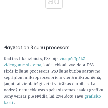
ad
PlayStation 3 šūnu procesors
Kad tas tika izlaists, PS3 bija
visspēcīgākā
videogame sistēma,
kāda jebkad izveidota. PS3
sirds ir šūnu procesors. PS3 šūna būtībā sastāv no
septiņiem mikroprocesoriem vienā mikroshēmā,
ļaujot tai vienlaicīgi veikt vairākas darbības. Lai
nodrošinātu jebkuras spēļu sistēmas asāku grafiku,
Sony vērsās pie Nvidia, lai izveidotu savu
grafisko
karti
.