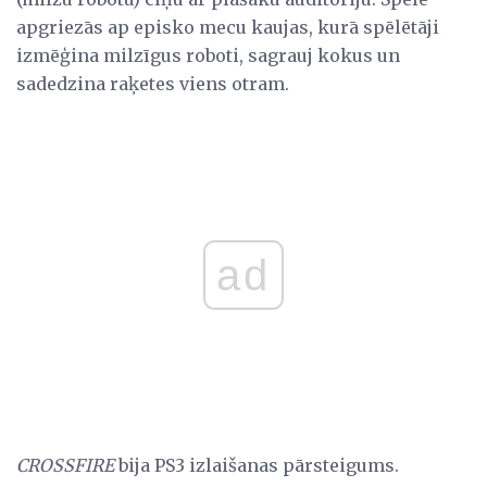
apgriezās ap episko mecu kaujas, kurā spēlētāji
izmēģina milzīgus roboti, sagrauj kokus un
sadedzina raķetes viens otram.
ad
CROSSFIRE
bija PS3 izlaišanas pārsteigums.