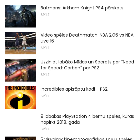
Batmans: Arkham Knight PS4 pārskats
SPĒLE
Video spēles Deathmatch: NBA 2K16 vs NBA
Live 16
SPĒLE
Uzziniet labāko Mīklas un Secrets par "Need
for Speed: Carbon" par PS2
SPĒLE
Incredibles apkrāptu kodi - PS2
SPĒLE
9 labākās PlayStation 4 bērnu spēles, kuras
nopirkt 2018. gadā
SPĒLE
5 visvairāk kinematogrāfiskās spēļu spēles