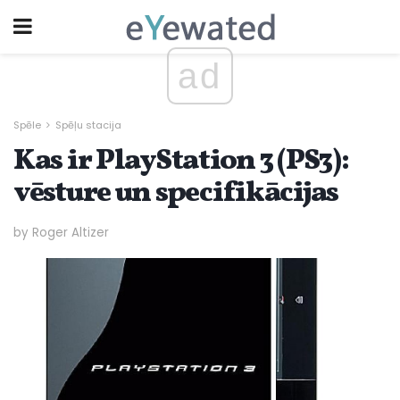
ad
Spēle
Spēļu stacija
Kas ir PlayStation 3 (PS3):
vēsture un specifikācijas
by Roger Altizer