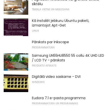
sīktēlu
TĪMEKĻA VIETNE UN MEKLĒŠANA
Kā instalēt jebkuru Ubuntu paketi,
izmantojot Apt-Get
LINUX
Pārskats par Inkscape
PROGRAMMATŪRA
Samsung UN55HU8550 55 collu 4K UHD LED
/ LCD TV - pārskats
PRODUKTU APSKATS
Digitālā video saskarne - DVI
WINDOWS
Eudora 7.1 e-pasta programma
PROGRAMMATŪRA UN PROGRAMMAS