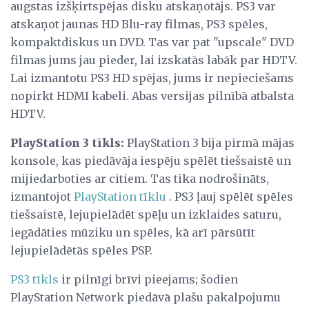
augstas izšķirtspējas disku atskaņotājs. PS3 var
atskaņot jaunas HD Blu-ray filmas, PS3 spēles,
kompaktdiskus un DVD. Tas var pat "upscale" DVD
filmas jums jau pieder, lai izskatās labāk par HDTV.
Lai izmantotu PS3 HD spējas, jums ir nepieciešams
nopirkt HDMI kabeli. Abas versijas pilnībā atbalsta
HDTV.
PlayStation 3 tīkls:
PlayStation 3 bija pirmā mājas
konsole, kas piedāvāja iespēju spēlēt tiešsaistē un
mijiedarboties ar citiem. Tas tika nodrošināts,
izmantojot
PlayStation tīklu
. PS3 ļauj spēlēt spēles
tiešsaistē, lejupielādēt spēļu un izklaides saturu,
iegādāties mūziku un spēles, kā arī pārsūtīt
lejupielādētās spēles PSP.
PS3 tīkls
ir pilnīgi brīvi pieejams; šodien
PlayStation Network piedāvā plašu pakalpojumu