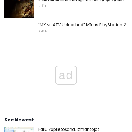
SPĒLE
"MX vs ATV Unleashed" Mīklas PlayStation 2
SPĒLE
ad
See Newest
Failu koplietošana, izmantojot