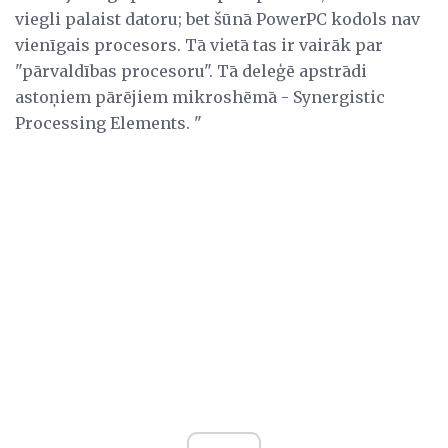
viegli palaist datoru; bet šūnā PowerPC kodols nav
vienīgais procesors. Tā vietā tas ir vairāk par
"pārvaldības procesoru". Tā deleģē apstrādi
astoņiem pārējiem mikroshēmā - Synergistic
Processing Elements. "