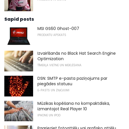
Sapid posts
MSI GS60 Ghost-007
PRODUKTU APSKATS
Izvairīšanās no Black Hat Search Engine
Optimization
TĪMEKĻA VIETNE UN MEKLĒŠANA
DSN: SMTP e-pasta paziņojums par
piegādes statusu
E-PASTS UN ZIŅOJUMI
Mūzikas kopēšana no kompaktdiska,
izmantojot Real Player 10
IPHONE UN IPOD
Pagrieziet fotoattēlu vai grafisko attēlu