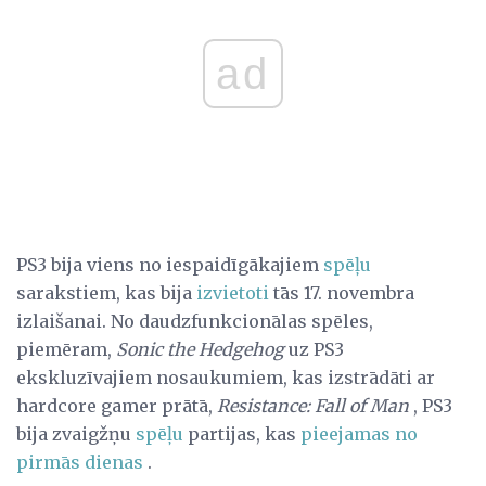
ad
PS3 bija viens no iespaidīgākajiem
spēļu
sarakstiem, kas bija
izvietoti
tās 17. novembra
izlaišanai. No daudzfunkcionālas spēles,
piemēram,
Sonic the Hedgehog
uz PS3
ekskluzīvajiem nosaukumiem, kas izstrādāti ar
hardcore gamer prātā,
Resistance: Fall of Man
, PS3
bija zvaigžņu
spēļu
partijas, kas
pieejamas no
pirmās dienas
.