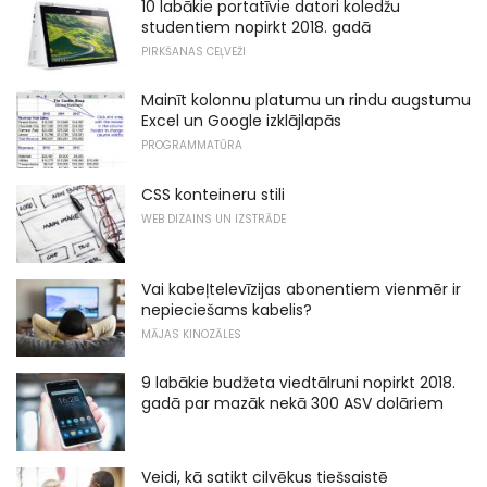
10 labākie portatīvie datori koledžu
studentiem nopirkt 2018. gadā
PIRKŠANAS CEĻVEŽI
Mainīt kolonnu platumu un rindu augstumu
Excel un Google izklājlapās
PROGRAMMATŪRA
CSS konteineru stili
WEB DIZAINS UN IZSTRĀDE
Vai kabeļtelevīzijas abonentiem vienmēr ir
nepieciešams kabelis?
MĀJAS KINOZĀLES
9 labākie budžeta viedtālruni nopirkt 2018.
gadā par mazāk nekā 300 ASV dolāriem
Veidi, kā satikt cilvēkus tiešsaistē