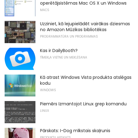
operētājsistēmas Mac OS X un Windows
MACS
Uzziniet, kā lejupielādēt vairākas dziesmas
no Amazon Mūzikas bibliotēkas
PROGRAMMATŪRA UN PROGRAMMAS
Kas ir DailyBooth?
TĪMEKĻA VIETNE UN MEKLĒŠANA
Kā atrast Windows Vista produkta atslēgas
kodu
WINDOWS
Piemērs Izmantojot Linux grep komandu
LINUX
Pārskats: I-Dog mīkstais skaļrunis
PRODUKTU APSKATS