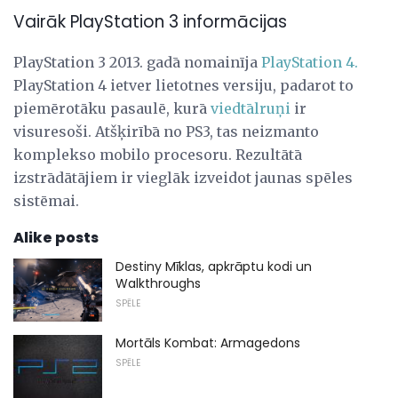
Vairāk PlayStation 3 informācijas
PlayStation 3 2013. gadā nomainīja
PlayStation 4.
PlayStation 4 ietver lietotnes versiju, padarot to
piemērotāku pasaulē, kurā
viedtālruņi
ir
visuresoši. Atšķirībā no PS3, tas neizmanto
komplekso mobilo procesoru. Rezultātā
izstrādātājiem ir vieglāk izveidot jaunas spēles
sistēmai.
Alike posts
Destiny Mīklas, apkrāptu kodi un
Walkthroughs
SPĒLE
Mortāls Kombat: Armagedons
SPĒLE