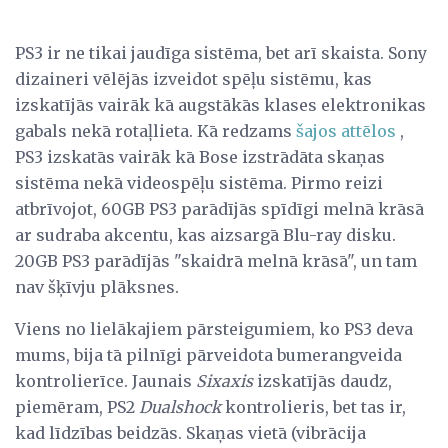
PS3 ir ne tikai jaudīga sistēma, bet arī skaista. Sony
dizaineri vēlējās izveidot spēļu sistēmu, kas
izskatījās vairāk kā augstākās klases elektronikas
gabals nekā rotaļlieta. Kā redzams
šajos attēlos
,
PS3 izskatās vairāk kā Bose izstrādāta skaņas
sistēma nekā videospēļu sistēma. Pirmo reizi
atbrīvojot, 60GB PS3 parādījās spīdīgi melnā krāsā
ar sudraba akcentu, kas aizsargā Blu-ray disku.
20GB PS3 parādījās "skaidrā melnā krāsā", un tam
nav šķīvju plāksnes.
Viens no lielākajiem pārsteigumiem, ko PS3 deva
mums, bija tā pilnīgi pārveidota bumerangveida
kontrolierīce. Jaunais
Sixaxis
izskatījās daudz,
piemēram, PS2
Dualshock
kontrolieris, bet tas ir,
kad līdzības beidzās. Skaņas vietā (vibrācija