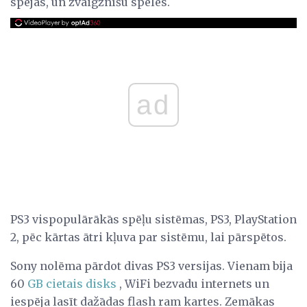
spējas, un zvaigznīšu spēles.
ad
PS3 vispopulārākās spēļu sistēmas, PS3, PlayStation
2, pēc kārtas ātri kļuva par sistēmu, lai pārspētos.
Sony nolēma pārdot divas PS3 versijas. Vienam bija
60
GB
cietais disks
, WiFi bezvadu internets un
iespēja lasīt dažādas flash ram kartes. Zemākas