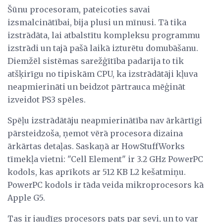
Šūnu procesoram, pateicoties savai
izsmalcinātībai, bija plusi un mīnusi. Tā tika
izstrādāta, lai atbalstītu kompleksu programmu
izstrādi un tajā pašā laikā izturētu domubāšanu.
Diemžēl sistēmas sarežģītība padarīja to tik
atšķirīgu no tipiskām CPU, ka izstrādātāji kļuva
neapmierināti un beidzot pārtrauca mēģināt
izveidot PS3 spēles.
Spēļu izstrādātāju neapmierinātība nav ārkārtīgi
pārsteidzoša, ņemot vērā procesora dizaina
ārkārtas detaļas. Saskaņā ar HowStuffWorks
tīmekļa vietni: "Cell Element" ir 3.2 GHz PowerPC
kodols, kas aprīkots ar 512 KB L2 kešatmiņu.
PowerPC kodols ir tāda veida mikroprocesors kā
Apple G5.
Tas ir jaudīgs procesors pats par sevi, un to var