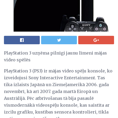
PlayStation 3 uzņēma pilnīgi jaunu līmeni mājas
video spēlēs
PlayStation 3 (PS3) ir mājas video spēļu konsole, ko
izveidojusi Sony Interactive Entertainment. Tas
tika izlaists Japānā un Ziemeļamerikā 2006. gada
novembrī, kā arī 2007. gada martā Eiropā un
Austrālijā. Pēc atbrīvošanas tā bija pasaulē
vismodernākā videospēļu konsole, kas saistīta ar
izcilu grafiku, kustības sensora kontrolieri, tīkla