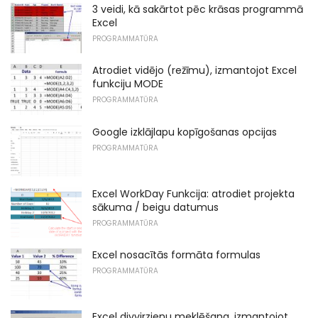
3 veidi, kā sakārtot pēc krāsas programmā
Excel
PROGRAMMATŪRA
Atrodiet vidējo (režīmu), izmantojot Excel
funkciju MODE
PROGRAMMATŪRA
Google izklājlapu kopīgošanas opcijas
PROGRAMMATŪRA
Excel WorkDay Funkcija: atrodiet projekta
sākuma / beigu datumus
PROGRAMMATŪRA
Excel nosacītās formāta formulas
PROGRAMMATŪRA
Excel divvirzienu meklēšana, izmantojot