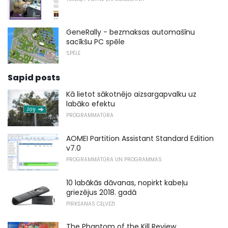
GeneRally - bezmaksas automašīnu
sacīkšu PC spēle
SPĒLE
Sapid posts
Kā lietot sākotnējo aizsargapvalku uz
labāko efektu
PROGRAMMATŪRA
AOMEI Partition Assistant Standard Edition
v7.0
PROGRAMMATŪRA UN PROGRAMMAS
10 labākās dāvanas, nopirkt kabeļu
griezējus 2018. gadā
PIRKŠANAS CEĻVEŽI
The Phantom of the Kill Review