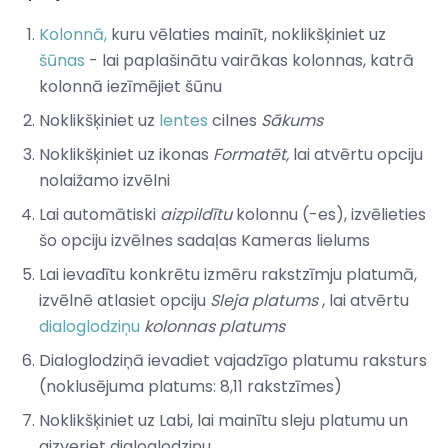
Kolonnā,
kuru vēlaties mainīt, noklikšķiniet uz
šūnas
- lai paplašinātu vairākas kolonnas, katrā
kolonnā iezīmējiet šūnu
Noklikšķiniet uz
lentes
cilnes
Sākums
Noklikšķiniet uz ikonas
Formatēt,
lai atvērtu opciju
nolaižamo izvēlni
Lai automātiski
aizpildītu
kolonnu (-es), izvēlieties
šo opciju izvēlnes sadaļas Kameras lielums
Lai ievadītu konkrētu izmēru rakstzīmju platumā,
izvēlnē atlasiet opciju
Sleja platums
, lai atvērtu
dialoglodziņu
kolonnas platums
Dialoglodziņā ievadiet vajadzīgo platumu raksturs
(noklusējuma platums: 8,11 rakstzīmes)
Noklikšķiniet uz Labi, lai mainītu sleju platumu un
aizveriet dialoglodziņu