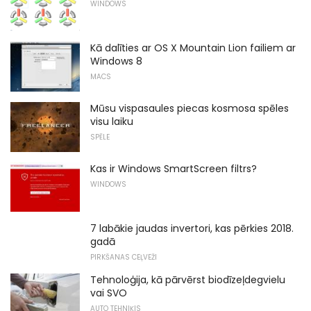
WINDOWS
Kā dalīties ar OS X Mountain Lion failiem ar
Windows 8
MACS
Mūsu vispasaules piecas kosmosa spēles
visu laiku
SPĒLE
Kas ir Windows SmartScreen filtrs?
WINDOWS
7 labākie jaudas invertori, kas pērkies 2018.
gadā
PIRKŠANAS CEĻVEŽI
Tehnoloģija, kā pārvērst biodīzeļdegvielu
vai SVO
AUTO TEHNIĶIS