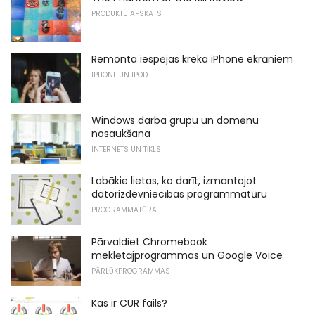
PRODUKTU APSKATS
Remonta iespējas kreka iPhone ekrāniem
IPHONE UN IPOD
Windows darba grupu un domēnu
nosaukšana
INTERNETS UN TĪKLS
Labākie lietas, ko darīt, izmantojot
datorizdevniecības programmatūru
PROGRAMMATŪRA
Pārvaldiet Chromebook
meklētājprogrammas un Google Voice
PĀRLŪKPROGRAMMAS
Kas ir CUR fails?