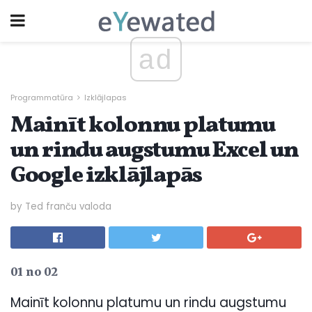
ad
Programmatūra
Izklājlapas
Mainīt kolonnu platumu
un rindu augstumu Excel un
Google izklājlapās
by Ted franču valoda
01 no 02
Mainīt kolonnu platumu un rindu augstumu