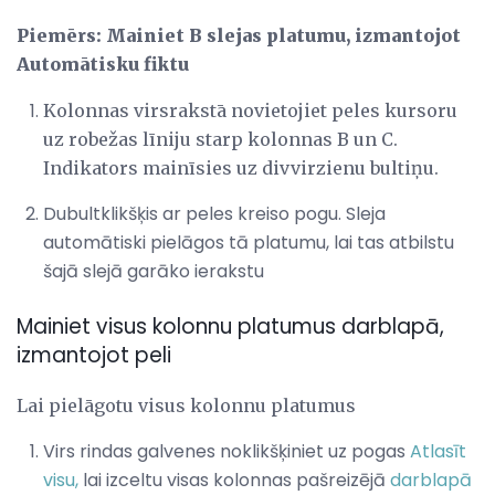
Piemērs: Mainiet B slejas platumu, izmantojot
Automātisku fiktu
Kolonnas virsrakstā novietojiet peles kursoru
uz robežas līniju starp kolonnas B un C.
Indikators mainīsies uz divvirzienu bultiņu.
Dubultklikšķis ar peles kreiso pogu. Sleja
automātiski pielāgos tā platumu, lai tas atbilstu
šajā slejā garāko ierakstu
Mainiet visus kolonnu platumus darblapā,
izmantojot peli
Lai pielāgotu visus kolonnu platumus
Virs rindas galvenes noklikšķiniet uz pogas
Atlasīt
visu,
lai izceltu visas kolonnas pašreizējā
darblapā