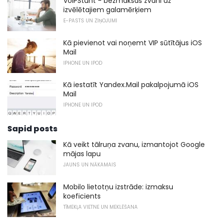
VoIPStunt - bezmaksas zvani uz
izvēlētajiem galamērķiem
E-PASTS UN ZIŅOJUMI
Kā pievienot vai noņemt VIP sūtītājus iOS
Mail
IPHONE UN IPOD
Kā iestatīt Yandex.Mail pakalpojumā iOS
Mail
IPHONE UN IPOD
Sapid posts
Kā veikt tālruņa zvanu, izmantojot Google
mājas lapu
JAUNS UN NĀKAMAIS
Mobilo lietotņu izstrāde: izmaksu
koeficients
TĪMEKĻA VIETNE UN MEKLĒŠANA