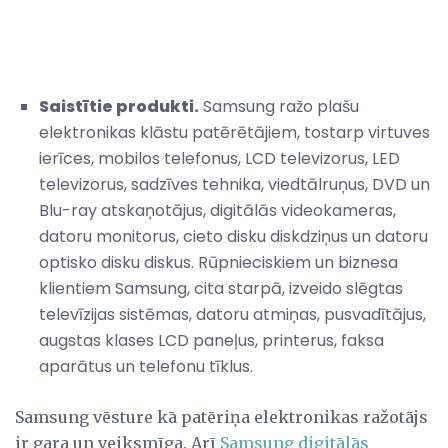
Saistītie produkti.
Samsung ražo plašu
elektronikas klāstu patērētājiem, tostarp virtuves
ierīces, mobilos telefonus, LCD televizorus, LED
televizorus, sadzīves tehnika, viedtālruņus, DVD un
Blu-ray atskaņotājus, digitālās videokameras,
datoru monitorus, cieto disku diskdziņus un datoru
optisko disku diskus. Rūpnieciskiem un biznesa
klientiem Samsung, cita starpā, izveido slēgtas
televīzijas sistēmas, datoru atmiņas, pusvadītājus,
augstas klases LCD paneļus, printerus, faksa
aparātus un telefonu tīklus.
Samsung vēsture kā patēriņa elektronikas ražotājs
ir gara un veiksmīga. Arī
Samsung digitālās