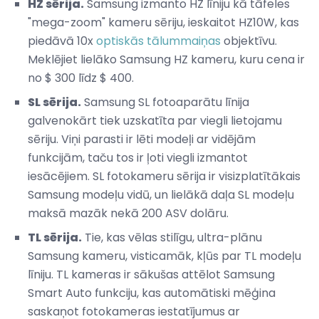
HZ sērija.
Samsung izmanto HZ līniju kā tāfeles
"mega-zoom" kameru sēriju, ieskaitot HZ10W, kas
piedāvā 10x
optiskās tālummaiņas
objektīvu.
Meklējiet lielāko Samsung HZ kameru, kuru cena ir
no $ 300 līdz $ 400.
SL sērija.
Samsung SL fotoaparātu līnija
galvenokārt tiek uzskatīta par viegli lietojamu
sēriju. Viņi parasti ir lēti modeļi ar vidējām
funkcijām, taču tos ir ļoti viegli izmantot
iesācējiem. SL fotokameru sērija ir visizplatītākais
Samsung modeļu vidū, un lielākā daļa SL modeļu
maksā mazāk nekā 200 ASV dolāru.
TL sērija.
Tie, kas vēlas stilīgu, ultra-plānu
Samsung kameru, visticamāk, kļūs par TL modeļu
līniju. TL kameras ir sākušas attēlot Samsung
Smart Auto funkciju, kas automātiski mēģina
saskaņot fotokameras iestatījumus ar