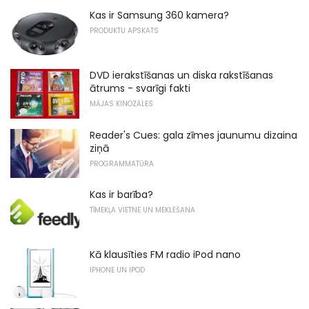
Kas ir Samsung 360 kamera?
PRODUKTU APSKATS
DVD ierakstīšanas un diska rakstīšanas
ātrums - svarīgi fakti
MĀJAS KINOZĀLES
Reader's Cues: gala zīmes jaunumu dizaina
ziņā
PROGRAMMATŪRA
Kas ir barība?
TĪMEKĻA VIETNE UN MEKLĒŠANA
Kā klausīties FM radio iPod nano
IPHONE UN IPOD