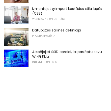
Izmantojot @import kaskādes stila lapās
(CSS)
WEB DIZAINS UN IZSTRĀDE
Datubāzes saiknes definīcija
PROGRAMMATŪRA
Atspējojiet SSID apraidi, lai paslēptu savu
Wi-Fi tīklu
INTERNETS UN TĪKLS