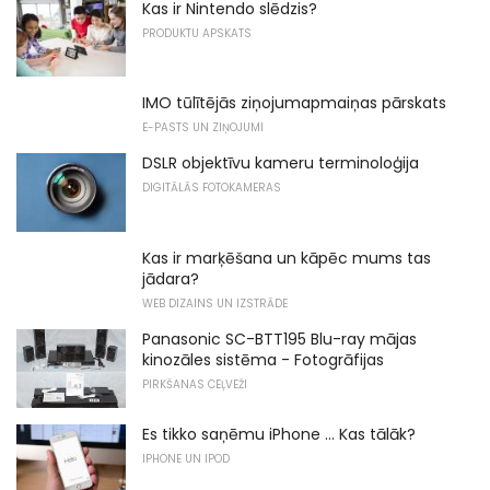
Kas ir Nintendo slēdzis?
PRODUKTU APSKATS
IMO tūlītējās ziņojumapmaiņas pārskats
E-PASTS UN ZIŅOJUMI
DSLR objektīvu kameru terminoloģija
DIGITĀLĀS FOTOKAMERAS
Kas ir marķēšana un kāpēc mums tas
jādara?
WEB DIZAINS UN IZSTRĀDE
Panasonic SC-BTT195 Blu-ray mājas
kinozāles sistēma - Fotogrāfijas
PIRKŠANAS CEĻVEŽI
Es tikko saņēmu iPhone ... Kas tālāk?
IPHONE UN IPOD