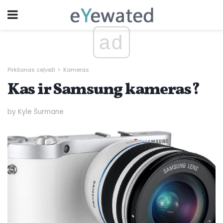
ad
Pirkšanas ceļveži
Kameras
Kas ir Samsung kameras?
by Kyle Šurmane