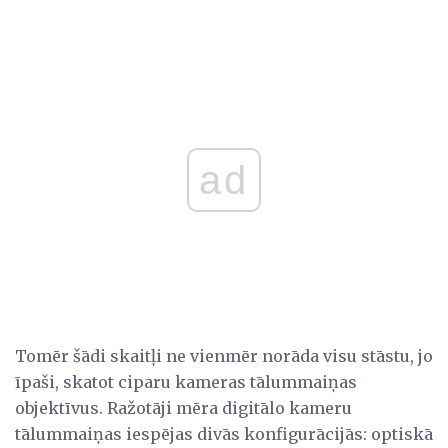
ad
Tomēr šādi skaitļi ne vienmēr norāda visu stāstu, jo
īpaši, skatot ciparu kameras tālummaiņas
objektīvus. Ražotāji mēra digitālo kameru
tālummaiņas iespējas divās konfigurācijās: optiskā