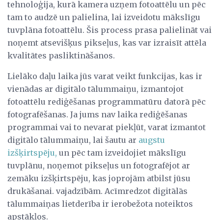
tehnoloģija, kurā kamera uzņem fotoattēlu un pēc
tam to audzē un palielina, lai izveidotu mākslīgu
tuvplāna fotoattēlu. Šis process prasa palielināt vai
noņemt atsevišķus pikseļus, kas var izraisīt attēla
kvalitātes pasliktināšanos.
Lielāko daļu laika jūs varat veikt funkcijas, kas ir
vienādas ar digitālo tālummaiņu, izmantojot
fotoattēlu rediģēšanas programmatūru datorā pēc
fotografēšanas. Ja jums nav laika rediģēšanas
programmai vai to nevarat piekļūt, varat izmantot
digitālo tālummaiņu, lai šautu ar
augstu
izšķirtspēju,
un pēc tam izveidojiet mākslīgu
tuvplānu, noņemot pikseļus un fotografējot ar
zemāku izšķirtspēju, kas joprojām atbilst jūsu
drukāšanai. vajadzībām. Acīmredzot digitālās
tālummaiņas lietderība ir ierobežota noteiktos
apstākļos.