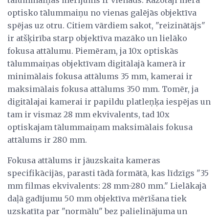
optisko tālummaiņu no vienas galējās objektīva
spējas uz otru. Citiem vārdiem sakot, "reizinātājs"
ir atšķirība starp objektīva mazāko un lielāko
fokusa attālumu. Piemēram, ja 10x optiskās
tālummaiņas objektīvam digitālajā kamerā ir
minimālais fokusa attālums 35 mm, kamerai ir
maksimālais fokusa attālums 350 mm. Tomēr, ja
digitālajai kamerai ir papildu platleņķa iespējas un
tam ir vismaz 28 mm ekvivalents, tad 10x
optiskajam tālummaiņam maksimālais fokusa
attālums ir 280 mm.
Fokusa attālums ir jāuzskaita kameras
specifikācijās, parasti tādā formātā, kas līdzīgs "35
mm filmas ekvivalents: 28 mm-280 mm." Lielākajā
daļā gadījumu 50 mm objektīva mērīšana tiek
uzskatīta par "normālu" bez palielinājuma un