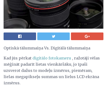
Optiskā tālummaiņa Vs. Digitālā tālummaiņa
Kad jūs pērkat
digitālo fotokameru
, ražotāji vēlas
mēģināt padarīt lietas vienkāršāku, jo īpaši
uzsverot dažus to modeļu izmērus, piemēram,
lielas megapikseļu summas un lielus LCD ekrāna
izmērus.