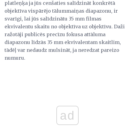
platleņķa ja jūs cenšaties salīdzināt konkrētā
objektīva vispārējo tālummaiņas diapazonu, ir
svarīgi, lai jūs salīdzinātu 35 mm filmas
ekvivalentu skaitu no objektīva uz objektīvu. Daži
ražotāji publicēs precīzu fokusa attāluma
diapazonu līdzās 35 mm ekvivalentam skaitlim,
tādēļ var nedaudz mulsināt, ja neredzat pareizo
numuru.
ad