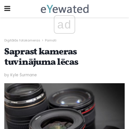
ad
Digitālās fotokameras
Pamati
Saprast kameras
tuvinājuma lēcas
by Kyle Šurmane