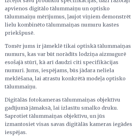
Izceļot savu produktu specifikācijas, daži ražotāji
apvienos digitālo tālummaiņu un optisko
tālummaiņu mērījumus, ļaujot viņiem demonstrēt
lielu kombinēto tālummaiņas numuru kastes
priekšpusē.
Tomēr jums ir jāmeklē tikai optiskā tālummaiņas
numurs, kas var būt norādīts lodziņa aizmugurē
esošajā stūrī, kā arī daudzi citi specifikācijas
numuri. Jums, iespējams, būs jādara neliela
meklēšana, lai atrastu konkrētā modeļa optisko
tālummaiņu.
Digitālās fotokameras tālummaiņas objektīvu
gadījumā jāmaksā, lai izlasītu smalko druku.
Saprotiet tālummaiņas objektīvu, un jūs
izmantosiet visas savas digitālās kameras iegādes
iespējas.