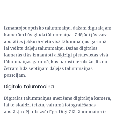
Izmantojot optisko tālummaiņu, dažām digitālajām
kamerām būs gluda tālummaiņa, tādējādi jūs varat
apstāties jebkurā vietā visā tālummaiņas garumā,
lai veiktu daļēju tālummaiņu. Dažās digitālās
kamerās tiks izmantoti atšķirīgi pieturvietas visā
tālummaiņas garumā, kas parasti ierobežo jūs no
četrām līdz septiņām daļējas tālummaiņas
pozīcijām.
Digitālā tālummaiņa
Digitālās tālummaiņas mērīšana digitālajā kamerā,
lai to skaidri teiktu, vairumā fotografēšanas
apstākļu dēļ ir bezvērtīga. Digitālā tālummaiņa ir