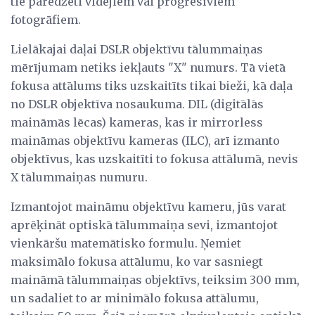
tie paredzēti vidējiem vai progresīviem
fotogrāfiem.
Lielākajai daļai DSLR objektīvu tālummaiņas
mērījumam netiks iekļauts "X" numurs. Tā vietā
fokusa attālums tiks uzskaitīts tikai bieži, kā daļa
no DSLR objektīva nosaukuma. DIL (digitālās
maināmās lēcas) kameras, kas ir mirrorless
maināmas objektīvu kameras (ILC), arī izmanto
objektīvus, kas uzskaitīti to fokusa attālumā, nevis
X tālummaiņas numuru.
Izmantojot maināmu objektīvu kameru, jūs varat
aprēķināt optiskā tālummaiņa sevi, izmantojot
vienkāršu matemātisko formulu. Ņemiet
maksimālo fokusa attālumu, ko var sasniegt
maināmā tālummaiņas objektīvs, teiksim 300 mm,
un sadaliet to ar minimālo fokusa attālumu,