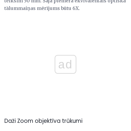
teiksim 50 mm. Šajā piemērā ekvivalentais optiskā
tālummaiņas mērījums būtu 6X.
ad
Daži Zoom objektīva trūkumi