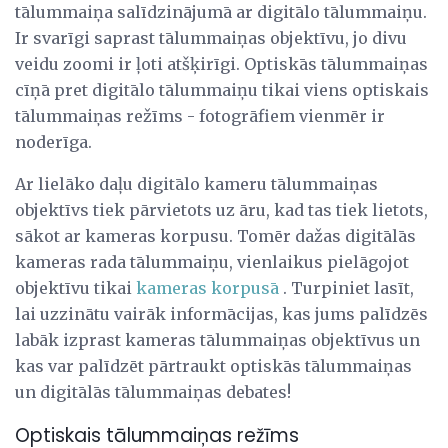
tālummaiņa salīdzinājumā ar digitālo tālummaiņu.
Ir svarīgi saprast tālummaiņas objektīvu, jo divu
veidu zoomi ir ļoti atšķirīgi. Optiskās tālummaiņas
cīņā pret digitālo tālummaiņu tikai viens optiskais
tālummaiņas režīms - fotogrāfiem vienmēr ir
noderīga.
Ar lielāko daļu digitālo kameru tālummaiņas
objektīvs tiek pārvietots uz āru, kad tas tiek lietots,
sākot ar kameras korpusu. Tomēr dažas digitālās
kameras rada tālummaiņu, vienlaikus pielāgojot
objektīvu tikai
kameras korpusā
. Turpiniet lasīt,
lai uzzinātu vairāk informācijas, kas jums palīdzēs
labāk izprast kameras tālummaiņas objektīvus un
kas var palīdzēt pārtraukt optiskās tālummaiņas
un digitālās tālummaiņas debates!
Optiskais tālummaiņas režīms