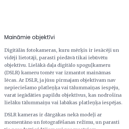
Maināmie objektīvi
Digitālās fotokameras, kuru mērķis ir iesācēji un
vidēji lietotāji, parasti piedāvā tikai iebūvētu
objektīvu. Lielākā daļa digitālo spoguļkameru
(DSLR) kameru tomēr var izmantot maināmas
lēcas. Ar DSLR, ja jūsu pirmajam objektīvam nav
nepieciešamo platleņķa vai tālummaiņas iespēju,
varat iegādāties papildu objektīvus, kas nodrošina
lielāku tālummaiņu vai labākas platleņķa iespējas.
DSLR kameras ir dārgākas nekā modeļi ar
momentāno un fotografēšanas režīmu, un parasti