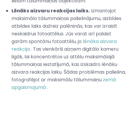
lielām tālummaiņas objektīvām.
Lēnāks aizvaru reakcijas laiks.
Izmantojot
maksimālo tālummaiņas palielinājumu, aizbīdes
atbildes laiks dažreiz palēninās, kas var izraisīt
neskaidrus fotoattēlus. Jūs varat arī palaist
garām spontānu fotoattēlu, jo
lēnāka aizvara
reakcija
. Tas vienkārši aizņem digitālo kameru
ilgāk, lai koncentrētos uz attēlu maksimālajā
tālummaiņas iestatījumā, kas izskaidro lēnāku
aizvara reakcijas laiku. Šādas problēmas palielina,
fotografējot ar maksimālu tālummaiņu
zemā
apgaismojumā
.