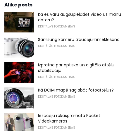
Alike posts
Kā es varu augšupielādēt video uz manu
datoru?
DIGITĀLĀS FOTOKAMERAS
Samsung kameru traucējummeklēšana
DIGITĀLĀS FOTOKAMERAS
Izpratne par optisko un digitālo attēlu
stabilizāciju
DIGITĀLĀS FOTOKAMERAS
Kā DCIM mapē saglabāt fotoattēlus?
DIGITĀLĀS FOTOKAMERAS
Iesācēju rokasgrāmata Pocket
Videokameras
DIGITĀLĀS FOTOKAMERAS