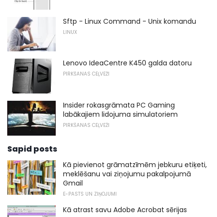
Sftp - Linux Command - Unix komandu
LINUX
Lenovo IdeaCentre K450 galda datoru
PIRKŠANAS CEĻVEŽI
Insider rokasgrāmata PC Gaming
labākajiem lidojuma simulatoriem
PIRKŠANAS CEĻVEŽI
Sapid posts
Kā pievienot grāmatzīmēm jebkuru etiķeti,
meklēšanu vai ziņojumu pakalpojumā
Gmail
E-PASTS UN ZIŅOJUMI
Kā atrast savu Adobe Acrobat sērijas