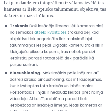
Lai gan daudziem fotogrāfiem ir vēlams izvēlēties
kameras ar lielu optisko tālummaiņu objektīvu, tas
dažreiz ir mazs trūkums.
Troksnis
Daži iesācēja līmeņa, lēti kameras cieš
no zemākas
attēla kvalitātes
trokšņa dēļ, kad
objektīvs tiek pagarināts līdz maksimālajai
tālummaiņas iespējai. Digitālo kameru troksnis ir
klaiņojošu pikseļu kopums, kas netiek pareizi
ierakstīti, parasti fotoattēlā tiek parādīti kā
purpursarkani.
Pincushioning.
Maksimālais palielinājums arī
dažreiz izraisa pincushioning, kas ir traucējumus,
kur ir izstieptas foto kreisās un labās malas.
Horizontālās līnijas ir nedaudz liektas pret rāmja
vidusdaļu. Atkal šī problēma parasti tiek
ierobežota ar iesācēja līmeņa, lētas kameras ar