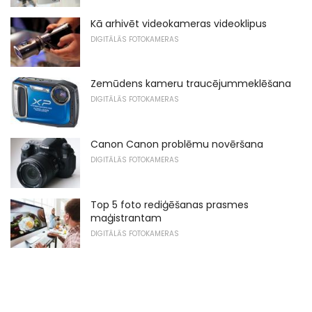
Kā arhivēt videokameras videoklipus
DIGITĀLĀS FOTOKAMERAS
Zemūdens kameru traucējummeklēšana
DIGITĀLĀS FOTOKAMERAS
Canon Canon problēmu novēršana
DIGITĀLĀS FOTOKAMERAS
Top 5 foto rediģēšanas prasmes
maģistrantam
DIGITĀLĀS FOTOKAMERAS