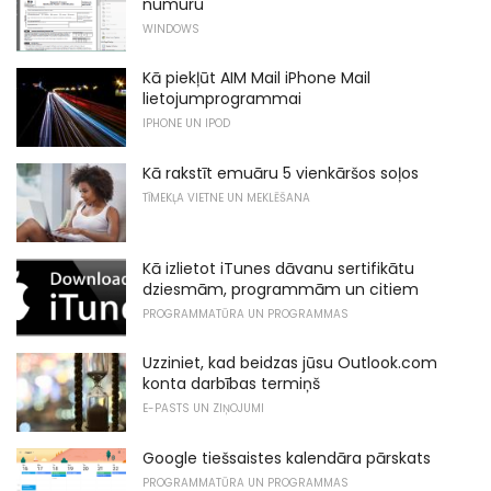
numuru
WINDOWS
Kā piekļūt AIM Mail iPhone Mail
lietojumprogrammai
IPHONE UN IPOD
Kā rakstīt emuāru 5 vienkāršos soļos
TĪMEKĻA VIETNE UN MEKLĒŠANA
Kā izlietot iTunes dāvanu sertifikātu
dziesmām, programmām un citiem
PROGRAMMATŪRA UN PROGRAMMAS
Uzziniet, kad beidzas jūsu Outlook.com
konta darbības termiņš
E-PASTS UN ZIŅOJUMI
Google tiešsaistes kalendāra pārskats
PROGRAMMATŪRA UN PROGRAMMAS