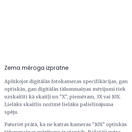
Zema mēroga izpratne
Aplūkojot digitālās fotokameras specifikācijas, gan
optiskās, gan digitālās tālummaiņas mērījumi tiek
uzskaitīti kā skaitļi un "X", piemēram, 3X vai 10X.
Lielāks skaitlis nozīmē lielāku palielinājuma
spēju.
Paturiet prātā, ka ne katras kameras "10X" optiskās
tālummaiņas mērījums ir vienāds. Ražotāji mēra