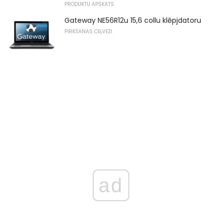
PRODUKTU APSKATS
Gateway NE56R12u 15,6 collu klēpjdatoru
PIRKŠANAS CEĻVEŽI
ad