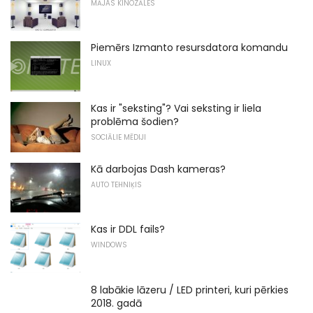
MĀJAS KINOZĀLES
Piemērs Izmanto resursdatora komandu
LINUX
Kas ir "seksting"? Vai seksting ir liela
problēma šodien?
SOCIĀLIE MĒDIJI
Kā darbojas Dash kameras?
AUTO TEHNIĶIS
Kas ir DDL fails?
WINDOWS
8 labākie lāzeru / LED printeri, kuri pērkies
2018. gadā