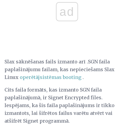
ad
Slax sāknēšanas fails izmanto arī .SGN faila
paplašinājumu failam, kas nepieciešams Slax
Linux
operētājsistēmas
booting
.
Cits faila formāts, kas izmanto SGN faila
paplašinājumā, ir Signet Encrypted files.
Iespējams, ka šis faila paplašinājums ir tikko
izmantots, lai šifrētos failus varētu atvērt vai
atšifrēt Signet programmā.