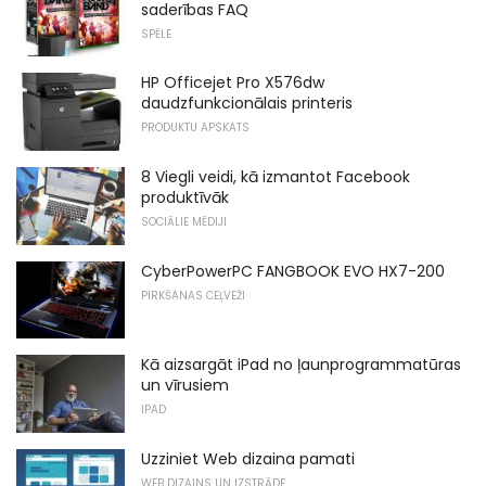
saderības FAQ
SPĒLE
HP Officejet Pro X576dw
daudzfunkcionālais printeris
PRODUKTU APSKATS
8 Viegli veidi, kā izmantot Facebook
produktīvāk
SOCIĀLIE MĒDIJI
CyberPowerPC FANGBOOK EVO HX7-200
PIRKŠANAS CEĻVEŽI
Kā aizsargāt iPad no ļaunprogrammatūras
un vīrusiem
IPAD
Uzziniet Web dizaina pamati
WEB DIZAINS UN IZSTRĀDE