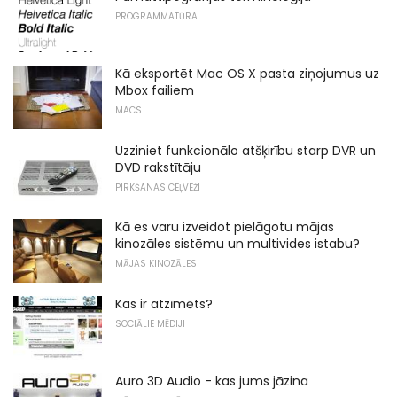
PROGRAMMATŪRA
Kā eksportēt Mac OS X pasta ziņojumus uz
Mbox failiem
MACS
Uzziniet funkcionālo atšķirību starp DVR un
DVD rakstītāju
PIRKŠANAS CEĻVEŽI
Kā es varu izveidot pielāgotu mājas
kinozāles sistēmu un multivides istabu?
MĀJAS KINOZĀLES
Kas ir atzīmēts?
SOCIĀLIE MĒDIJI
Auro 3D Audio - kas jums jāzina