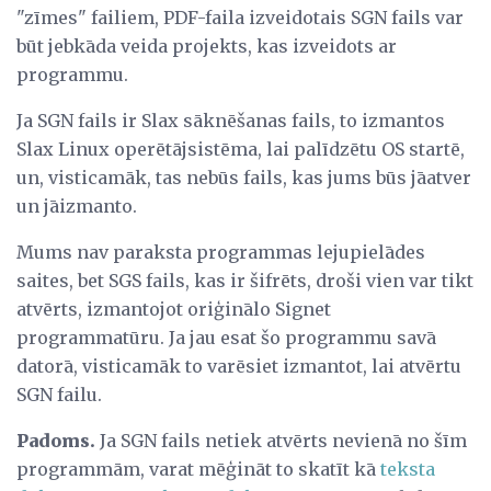
"zīmes" failiem, PDF-faila izveidotais SGN fails var
būt jebkāda veida projekts, kas izveidots ar
programmu.
Ja SGN fails ir Slax sāknēšanas fails, to izmantos
Slax Linux operētājsistēma, lai palīdzētu OS startē,
un, visticamāk, tas nebūs fails, kas jums būs jāatver
un jāizmanto.
Mums nav paraksta programmas lejupielādes
saites, bet SGS fails, kas ir šifrēts, droši vien var tikt
atvērts, izmantojot oriģinālo Signet
programmatūru. Ja jau esat šo programmu savā
datorā, visticamāk to varēsiet izmantot, lai atvērtu
SGN failu.
Padoms.
Ja SGN fails netiek atvērts nevienā no šīm
programmām, varat mēģināt to skatīt kā
teksta