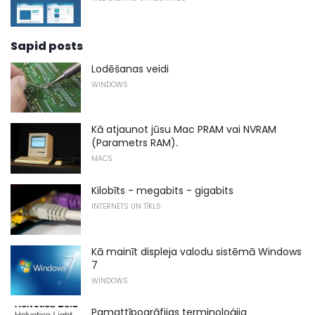
Sapid posts
Lodēšanas veidi
WINDOWS
Kā atjaunot jūsu Mac PRAM vai NVRAM
(Parametrs RAM).
MACS
Kilobīts - megabits - gigabits
INTERNETS UN TĪKLS
Kā mainīt displeja valodu sistēmā Windows
7
WINDOWS
Pamattīpogrāfijas terminoloģija