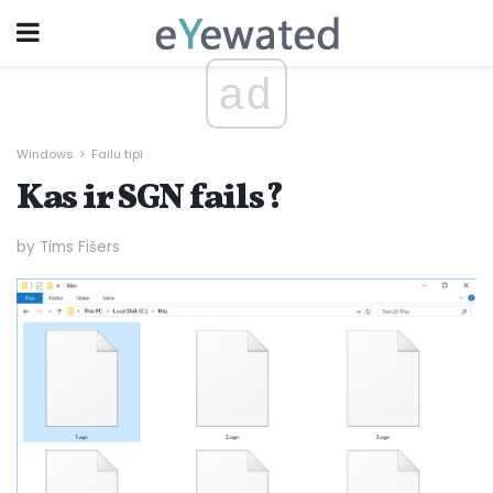
ad
Windows
Failu tipi
Kas ir SGN fails?
by Tims Fišers