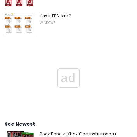
Kas ir EPS fails?
WINDOWS
ad
See Newest
Rock Band 4 Xbox One instrumentu