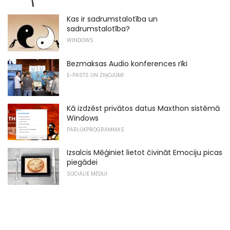
Kas ir sadrumstalotība un
sadrumstalotība?
WINDOWS
Bezmaksas Audio konferences rīki
E-PASTS UN ZIŅOJUMI
Kā izdzēst privātos datus Maxthon sistēmā
Windows
PĀRLŪKPROGRAMMAS
Izsalcis Mēģiniet lietot čivināt Emociju picas
piegādei
SOCIĀLIE MĒDIJI