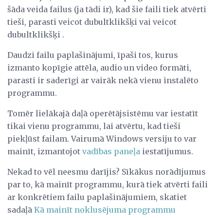
šāda veida failus (ja tādi ir), kad šie faili tiek atvērti
tieši, parasti veicot dubultklikšķi vai veicot
dubultklikšķi .
Daudzi failu paplašinājumi, īpaši tos, kurus
izmanto kopīgie attēla, audio un video formāti,
parasti ir saderīgi ar vairāk nekā vienu instalēto
programmu.
Tomēr lielākajā daļā operētājsistēmu var iestatīt
tikai vienu programmu, lai atvērtu, kad tieši
piekļūst failam. Vairumā Windows versiju to var
mainīt, izmantojot
vadības paneļa
iestatījumus.
Nekad to vēl neesmu darījis? Sīkākus norādījumus
par to, kā mainīt programmu, kurā tiek atvērti faili
ar konkrētiem failu paplašinājumiem, skatiet
sadaļā
Kā mainīt noklusējuma programmu