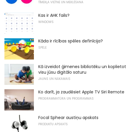
TĪMEKĻA VIETNE UN MEKLĒŠANA
Kas ir AHK fails?
WINDOWS
Kāda ir rīcības spēles definīcija?
SPĒLE
Kā izveidot ģimenes bibliotēku un koplietot
visu jūsu digitālo saturu
JAUNS UN NĀKAMAIS
Ko darīt, ja zaudēsiet Apple TV Siri Remote
PROGRAMMATŪRA UN PROGRAMMAS
Focal Sphear austiņu apskats
PRODUKTU APSKATS