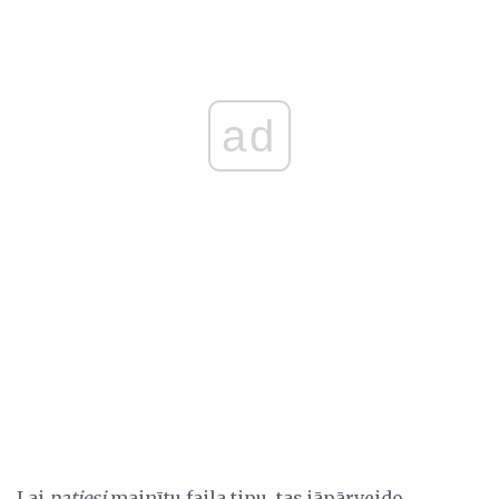
ad
Lai
patiesi
mainītu faila tipu, tas jāpārveido,