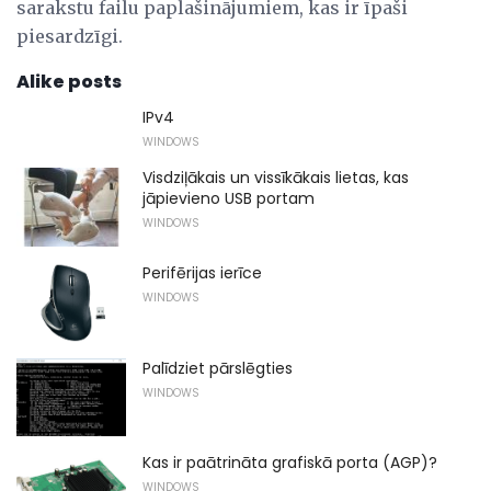
sarakstu failu paplašinājumiem, kas ir īpaši
piesardzīgi.
Alike posts
IPv4
WINDOWS
Visdziļākais un vissīkākais lietas, kas
jāpievieno USB portam
WINDOWS
Perifērijas ierīce
WINDOWS
Palīdziet pārslēgties
WINDOWS
Kas ir paātrināta grafiskā porta (AGP)?
WINDOWS