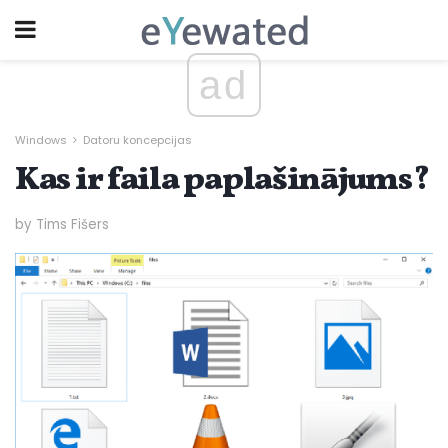
ad
Windows
Datoru koncepcijas
Kas ir faila paplašinājums?
by Tims Fišers