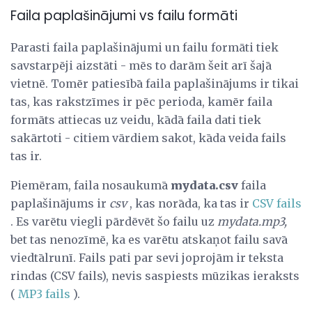
Faila paplašinājumi vs failu formāti
Parasti faila paplašinājumi un failu formāti tiek
savstarpēji aizstāti - mēs to darām šeit arī šajā
vietnē. Tomēr patiesībā faila paplašinājums ir tikai
tas, kas rakstzīmes ir pēc perioda, kamēr faila
formāts attiecas uz veidu, kādā faila dati tiek
sakārtoti - citiem vārdiem sakot, kāda veida fails
tas ir.
Piemēram, faila nosaukumā
mydata.csv
faila
paplašinājums ir
csv
, kas norāda, ka tas ir
CSV fails
. Es varētu viegli pārdēvēt šo failu uz
mydata.mp3,
bet tas nenozīmē, ka es varētu atskaņot failu savā
viedtālrunī. Fails pati par sevi joprojām ir teksta
rindas (CSV fails), nevis saspiests mūzikas ieraksts
(
MP3 fails
).