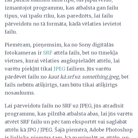
izmantojot programmu, kas atbalsta gan failu
tipus, vai īpašu rīku, kas paredzēts, lai failu
pārveidotu no tā formāta, kādā vēlaties ievietot
failu.
Piemēram, pieņemsim, ka no Sony digitālās
fotokameras ir
SRF
attēla fails, bet no tīmekļa
vietnes, kurai vēlaties augšupielādēt attēlu, lai
varētu piekļūt tikai
JPEG
failiem. Jūs varētu
pārdēvēt failu no
kaut kā.srf
uz
something.jpeg,
bet
fails nebūtu atšķirīgs, tam būtu tikai atšķirīgs
nosaukums.
Lai pārveidotu failu no SRF uz JPEG, jūs atradīsit
programmu, kas pilnībā atbalsta abas, lai jūs varētu
atvērt SRF failu un pēc tam eksportēt vai saglabāt
attēlu kā JPG / JPEG. Šajā piemērā, Adobe Photoshop
ir lielisks piemērs tam, kā manipulēt ar attēlu, un