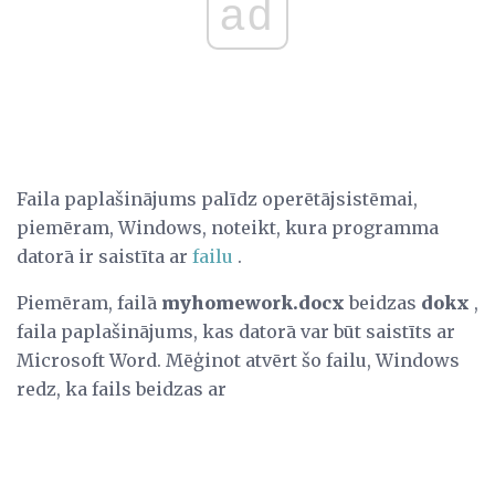
ad
Faila paplašinājums palīdz operētājsistēmai,
piemēram, Windows, noteikt, kura programma
datorā ir saistīta ar
failu
.
Piemēram, failā
myhomework.docx
beidzas
dokx
,
faila paplašinājums, kas datorā var būt saistīts ar
Microsoft Word. Mēģinot atvērt šo failu, Windows
redz, ka fails beidzas ar