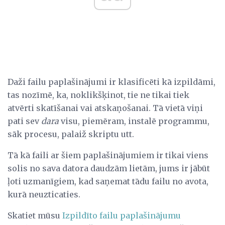
Daži failu paplašinājumi ir klasificēti kā izpildāmi,
tas nozīmē, ka, noklikšķinot, tie ne tikai tiek
atvērti skatīšanai vai atskaņošanai. Tā vietā viņi
pati sev
dara
visu, piemēram, instalē programmu,
sāk procesu, palaiž skriptu utt.
Tā kā faili ar šiem paplašinājumiem ir tikai viens
solis no sava datora daudzām lietām, jums ir jābūt
ļoti uzmanīgiem, kad saņemat tādu failu no avota,
kurā neuzticaties.
Skatiet mūsu
Izpildīto failu paplašinājumu