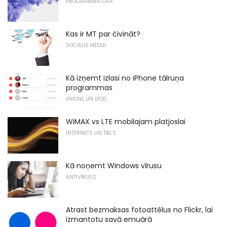
PROGRAMMATŪRA
Kas ir MT par čivināt?
SOCIĀLIE MĒDIJI
Kā izņemt izlasi no iPhone tālruņa
programmas
IPHONE UN IPOD
WiMAX vs LTE mobilajam platjoslai
INTERNETS UN TĪKLS
Kā noņemt Windows vīrusu
ANTIVĪRUSS
Atrast bezmaksas fotoattēlus no Flickr, lai
izmantotu savā emuārā