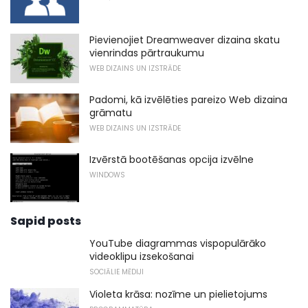
Pievienojiet Dreamweaver dizaina skatu
vienrindas pārtraukumu
WEB DIZAINS UN IZSTRĀDE
Padomi, kā izvēlēties pareizo Web dizaina
grāmatu
WEB DIZAINS UN IZSTRĀDE
Izvērstā bootēšanas opcija izvēlne
WINDOWS
Sapid posts
YouTube diagrammas vispopulārāko
videoklipu izsekošanai
SOCIĀLIE MĒDIJI
Violeta krāsa: nozīme un pielietojums