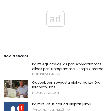
ad
See Newest
Kā izslēgt atsevišķas pārlūkprogrammas
cilnes pārlūkprogrammā Google Chrome
PĀRLŪKPROGRAMMAS
Outlook.com e-pasta pielikumu izmēra
ierobežojums
E-PASTS UN ZIŅOJUMI
Kā izlikt viltus drauga pieprasījumu
TĪMEKĻA VIETNE UN MEKLĒŠANA