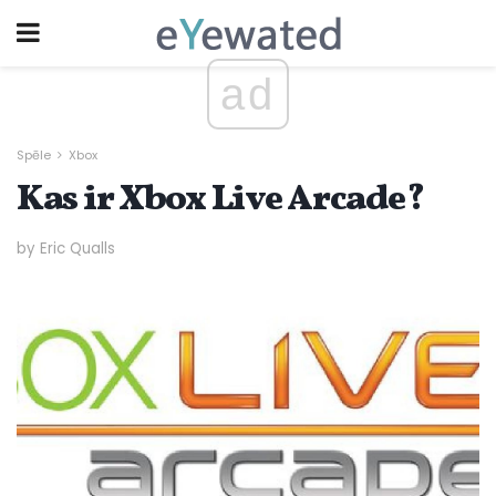
ad
Spēle
Xbox
Kas ir Xbox Live Arcade?
by Eric Qualls