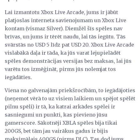
Lai izmantotu Xbox Live Arcade, jums ir jābūt
platjoslas interneta savienojumam un Xbox Live
kontam (vismaz Silver). Diemžēl šīs spēles nav
brīvas, un jums ir tērēt naudu, lai tās iegūtu. Tās
svārstās no USD 5 līdz pat USD 20. Xbox Live Arcade
vislabākā daļa ir tāda, ka jūs varat lejupielādēt
spēles demonstrācijas versijas bez maksas, lai jūs
varētu tos izmēģināt, pirms jūs nolemjat tos
iegādāties.
Viena no galvenajām priekšrocībām, to iegādājoties
(neņemot vērā to uz visiem laikiem un spējot spēlēt
pilnu spēli) ir tā, ka katrai arkādes spēlei ir
sasniegumi un punkti, kas pievieno jūsu
gamerscore. Sākotnēji XBLA spēles bija tikai
200GS, bet tām jau vairākus gadus ir bijis
maksimālais 400GS (pirms DLC). Tas dod jums