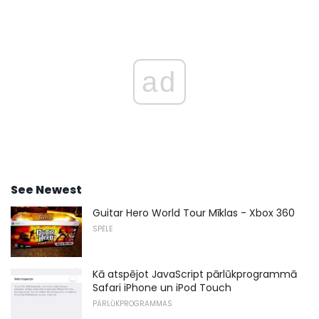
ad
See Newest
Guitar Hero World Tour Mīklas - Xbox 360
SPĒLE
Kā atspējot JavaScript pārlūkprogrammā
Safari iPhone un iPod Touch
PĀRLŪKPROGRAMMAS