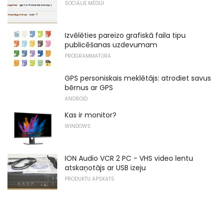
SOCIĀLIE MĒDIJI
Izvēlēties pareizo grafiskā faila tipu
publicēšanas uzdevumam
PROGRAMMATŪRA
GPS personiskais meklētājs: atrodiet savus
bērnus ar GPS
ANDROID
Kas ir monitor?
WINDOWS
ION Audio VCR 2 PC - VHS video lentu
atskaņotājs ar USB izeju
PRODUKTU APSKATS