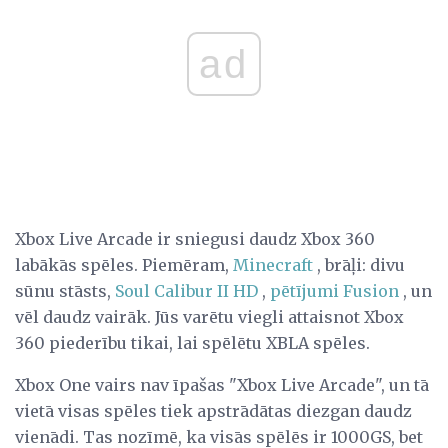
ad
Xbox Live Arcade ir sniegusi daudz Xbox 360
labākās spēles. Piemēram,
Minecraft
, brāļi: divu
sūnu stāsts,
Soul Calibur II HD
,
pētījumi Fusion
, un
vēl daudz vairāk. Jūs varētu viegli attaisnot Xbox
360 piederību tikai, lai spēlētu XBLA spēles.
Xbox One vairs nav īpašas "Xbox Live Arcade", un tā
vietā visas spēles tiek apstrādātas diezgan daudz
vienādi. Tas nozīmē, ka visās spēlēs ir 1000GS, bet