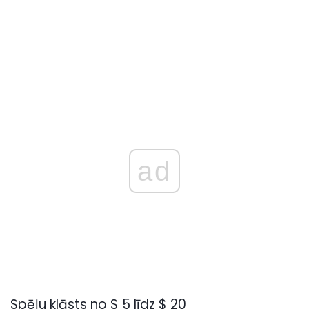
ad
Spēļu klāsts no $ 5 līdz $ 20