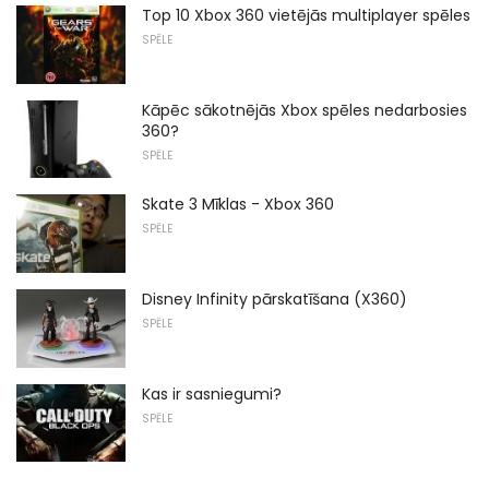
Top 10 Xbox 360 vietējās multiplayer spēles
SPĒLE
Kāpēc sākotnējās Xbox spēles nedarbosies
360?
SPĒLE
Skate 3 Mīklas - Xbox 360
SPĒLE
Disney Infinity pārskatīšana (X360)
SPĒLE
Kas ir sasniegumi?
SPĒLE