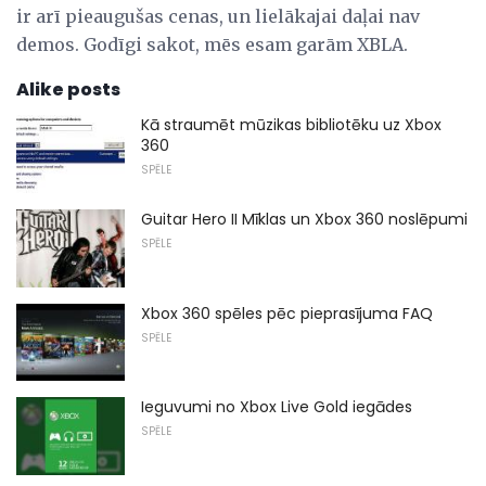
ir arī pieaugušas cenas, un lielākajai daļai nav
demos. Godīgi sakot, mēs esam garām XBLA.
Alike posts
Kā straumēt mūzikas bibliotēku uz Xbox
360
SPĒLE
Guitar Hero II Mīklas un Xbox 360 noslēpumi
SPĒLE
Xbox 360 spēles pēc pieprasījuma FAQ
SPĒLE
Ieguvumi no Xbox Live Gold iegādes
SPĒLE