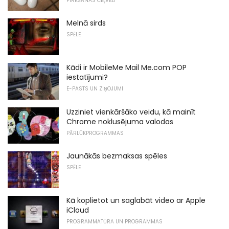
PIRKŠANAS CEĻVEŽI
Melnā sirds
SPĒLE
Kādi ir MobileMe Mail Me.com POP
iestatījumi?
E-PASTS UN ZIŅOJUMI
Uzziniet vienkāršāko veidu, kā mainīt
Chrome noklusējuma valodas
PĀRLŪKPROGRAMMAS
Jaunākās bezmaksas spēles
SPĒLE
Kā koplietot un saglabāt video ar Apple
iCloud
PROGRAMMATŪRA UN PROGRAMMAS