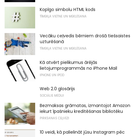
Kopīgo simbolu HTML kods
TĪMEKĻA VIETNE UN MEKLĒŠANA
Vecāku ceļvedis bērniem drošā tiešsaistes
uzturēšanā
TĪMEKĻA VIETNE UN MEKLĒŠANA
Kā atvērt pielikumus ārējās
lietojumprogrammās no iPhone Mail
IPHONE UN IPOD
Web 2.0 glosārijs
SOCIĀLIE MĒDIJI
Bezmaksas grāmatas, izmantojot Amazon
iekurt īpašnieku kreditēšanas bibliotēku
PIRKŠANAS CEĻVEŽI
10 veidi, kā palielināt jūsu Instagram pēc