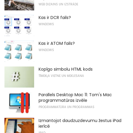
WEB DIZAINS UN IZSTRĀDE
Kas ir DCR fails?
WINDOWS
Kas ir ATOM fails?
WINDOWS
Kopīgo simbolu HTML kods
TĪMEKĻA VIETNE UN MEKLĒŠANA
Parallels Desktop Mac 11: Tom's Mac
programmatūras izvēle
PROGRAMMATŪRA UN PROGRAMMAS
Izmantojot daudzuzdevumu žestus iPad
ierīcē
IPAD