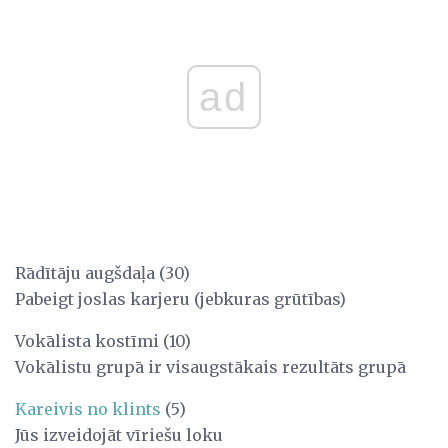
ad
Rādītāju augšdaļa (30)
Pabeigt joslas karjeru (jebkuras grūtības)
Vokālista kostīmi (10)
Vokālistu grupā ir visaugstākais rezultāts grupā
Kareivis no klints
(5)
Jūs izveidojāt vīriešu loku