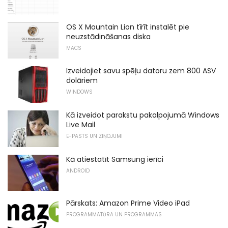
OS X Mountain Lion tīrīt instalēt pie
neuzstādināšanas diska
MACS
Izveidojiet savu spēļu datoru zem 800 ASV
dolāriem
WINDOWS
Kā izveidot parakstu pakalpojumā Windows
Live Mail
E-PASTS UN ZIŅOJUMI
Kā atiestatīt Samsung ierīci
ANDROID
Pārskats: Amazon Prime Video iPad
PROGRAMMATŪRA UN PROGRAMMAS