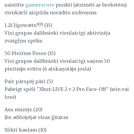
saistītie
gamerscore
punkti (atzīmēti ar breketēm)
vienkārši aizpilda norādīto uzdevumu.
1.21 Jigowatts?!?! (15)
Visi grupas dalībnieki vienlaicīgi aktivizēja
zvaigžņu spēku
50 Piezīme Posse (15)
Visi grupas dalībnieki vienlaicīgi saņem 50
piezīmju svītru (4 atskaņotāju josla)
Pair pārspēj pāri (5)
Pabeigt spēli "Xbox LIVE 2 v 2 Pro Face-Off" (win vai
lose)
Asu muzejs (20)
Jūs atbloķējat visas ģitāras
Slikti kaulam (10)