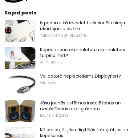
Sapid posts
6 padomi, kā izveidot funkcionālu biroja
izkārtojumu divām
TĪMEKĻA VIETNE UN MEKLĒŠANA
Kāpēc mana akumulatora akumulators
turpina mirt?
AUTO TEHNIĶIS
Vai datorā nepieciešams DisplayPort?
WINDOWS
Jūsu jaunās sistēmas instalēšanas un
uzstādīšanas rokasgrāmata
MĀJAS KINOZĀLES
Kā aizsargāt jūsu digitālās fotogrāfijas no
kopēšanas