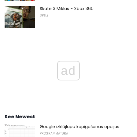
Skate 3 Mīklas - Xbox 360
SPĒLE
ad
See Newest
Google izklājlapu kopīgošanas opcijas
PROGRAMMATŪRA