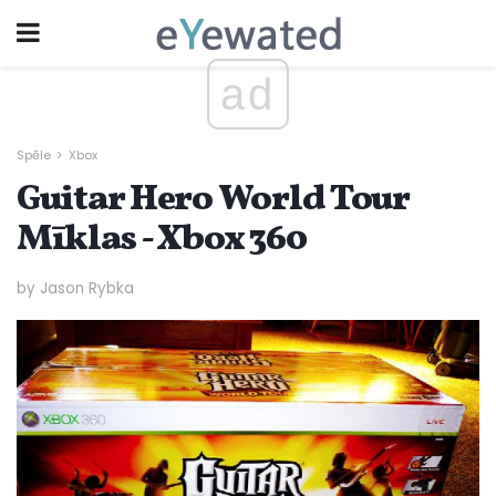
ad
Spēle
Xbox
Guitar Hero World Tour
Mīklas - Xbox 360
by Jason Rybka