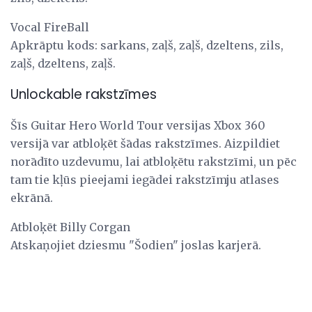
Vocal FireBall
Apkrāptu kods: sarkans, zaļš, zaļš, dzeltens, zils,
zaļš, dzeltens, zaļš.
Unlockable rakstzīmes
Šīs Guitar Hero World Tour versijas Xbox 360
versijā var atbloķēt šādas rakstzīmes. Aizpildiet
norādīto uzdevumu, lai atbloķētu rakstzīmi, un pēc
tam tie kļūs pieejami iegādei rakstzīmju atlases
ekrānā.
Atbloķēt Billy Corgan
Atskaņojiet dziesmu "Šodien" joslas karjerā.