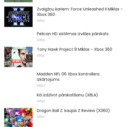
Zvaigžņu kariem: Force Unleashed II Mīklas -
Xbox 360
SPĒLE
Pelican HD sistēmas izvēles pārskats
SPĒLE
Tony Hawk Project 8 Mīklas - Xbox 360
SPĒLE
Madden NFL 06 Xbox kontrollera
izkārtojums
SPĒLE
Kā izdzīvot pārskatīšanu (XBLA)
SPĒLE
Dragon Ball Z: kaujas Z Review (X360)
SPĒLE