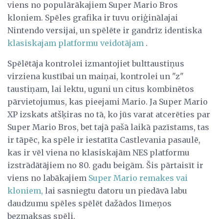
viens no populārākajiem Super Mario Bros
kloniem. Spēles grafika ir tuvu oriģinālajai
Nintendo versijai, un spēlēte ir gandrīz identiska
klasiskajam platformu veidotājam
.
Spēlētāja kontrolei izmantojiet bulttaustiņus
virziena kustībai un maiņai, kontrolei un "z"
taustiņam, lai lektu, uguni un citus kombinētos
pārvietojumus, kas pieejami Mario. Ja Super Mario
XP izskats atšķiras no tā, ko jūs varat atcerēties par
Super Mario Bros, bet tajā pašā laikā pazīstams, tas
ir tāpēc, ka spēle ir iestatīta Castlevania pasaulē,
kas ir vēl viena no klasiskajām NES platformu
izstrādātājiem no 80. gadu beigām. Šis pārtaisīt ir
viens no labākajiem
Super Mario remakes vai
kloniem,
lai sasniegtu datoru un piedāvā labu
daudzumu spēles spēlēt dažādos līmeņos
bezmaksas spēli.