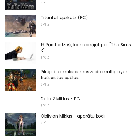
SPĒLE
Titanfall apskats (PC)
SPĒLE
13 Pārsteidzoši, ko nezinājāt par "The Sims
3"
SPĒLE
Pilnīgi bezmaksas masveida multiplayer
tiešsaistes spēles.
SPĒLE
Dota 2 Mīklas - PC
SPĒLE
Oblivion Mīklas - aparātu kodi
SPĒLE