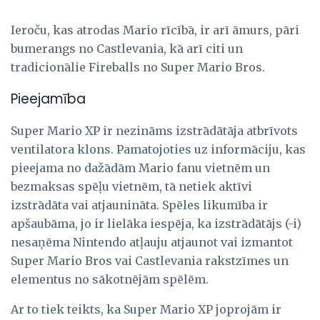
Ieroču, kas atrodas Mario rīcībā, ir arī āmurs, pāri
bumerangs no Castlevania, kā arī citi un
tradicionālie Fireballs no Super Mario Bros.
Pieejamība
Super Mario XP ir nezināms izstrādātāja atbrīvots
ventilatora klons. Pamatojoties uz informāciju, kas
pieejama no dažādām Mario fanu vietnēm un
bezmaksas spēļu vietnēm, tā netiek aktīvi
izstrādāta vai atjaunināta. Spēles likumība ir
apšaubāma, jo ir lielāka iespēja, ka izstrādātājs (-i)
nesaņēma Nintendo atļauju atjaunot vai izmantot
Super Mario Bros vai Castlevania rakstzīmes un
elementus no sākotnējām spēlēm.
Ar to tiek teikts, ka Super Mario XP joprojām ir