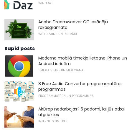
WINDOWS
Adobe Dreamweaver CC iesācēju
rokasgrāmata
WEB DIZAINS UN IZSTRĀDE
Sapid posts
Moderna mobilā tīmekļa lietotne iPhone un
Android ierīcēm
TĪMEKĻA VIETNE UN MEKLĒŠANA
8 Free Audio Converter programmatūras
programmas
PROGRAMMATŪRA UN PROGRAMMAS
AirDrop nedarbojas? 5 padomi, lai jūs atkal
atgrieztos
INTERNETS UN TĪKLS