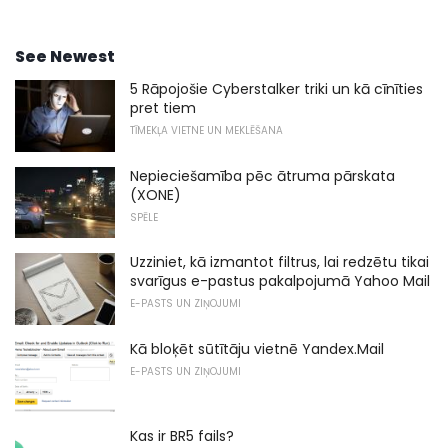
See Newest
5 Rāpojošie Cyberstalker triki un kā cīnīties
pret tiem
TĪMEKĻA VIETNE UN MEKLĒŠANA
Nepieciešamība pēc ātruma pārskata
(XONE)
SPĒLE
Uzziniet, kā izmantot filtrus, lai redzētu tikai
svarīgus e-pastus pakalpojumā Yahoo Mail
E-PASTS UN ZIŅOJUMI
Kā bloķēt sūtītāju vietnē Yandex.Mail
E-PASTS UN ZIŅOJUMI
Kas ir BR5 fails?