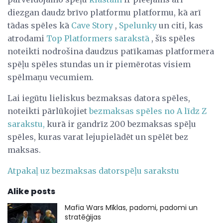
diezgan daudz brīvo platformu platformu, kā arī
tādas spēles kā
Cave Story
,
Spelunky
un citi, kas
atrodami
Top Platformers sarakstā
, šīs spēles
noteikti nodrošina daudzus patīkamas platformera
spēļu spēles stundas un ir piemērotas visiem
spēlmaņu vecumiem.
Lai iegūtu lieliskus bezmaksas datora spēles,
noteikti pārlūkojiet
bezmaksas spēles no A līdz Z
sarakstu,
kurā ir gandrīz 200 bezmaksas spēļu
spēles, kuras varat lejupielādēt un spēlēt bez
maksas.
Atpakaļ uz bezmaksas datorspēļu sarakstu
Alike posts
Mafia Wars Mīklas, padomi, padomi un
stratēģijas