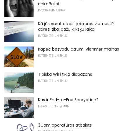
animācijai
PROGRAMMATŪRA
Kā jūs varat atrast jebkuras vietnes IP
adresi tikai dažu klikšķu laikā
INTERNETS UN TĪKLS
Kāpēc bezvadu ātrumi vienmēr mainās
INTERNETS UN TĪKLS
Tipiska WiFi tīkla diapazons
INTERNETS UN TĪKLS
Kas ir End-to-End Encryption?
E-PASTS UN ZIŅOJUMI
3Com aparatūras atbalsts