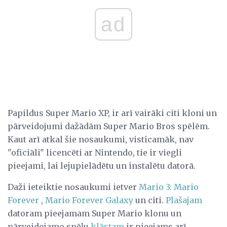
ad
Papildus Super Mario XP, ir arī vairāki citi kloni un
pārveidojumi dažādām Super Mario Bros spēlēm.
Kaut arī atkal šie nosaukumi, visticamāk, nav
"oficiāli" licencēti ar Nintendo, tie ir viegli
pieejami, lai lejupielādētu un instalētu datorā.
Daži ieteiktie nosaukumi ietver
Mario 3: Mario
Forever
,
Mario Forever Galaxy
un citi.
Plašajam
datoram pieejamam Super Mario klonu un
pārveidojamo spēļu
klāstam
ir pieejams arī