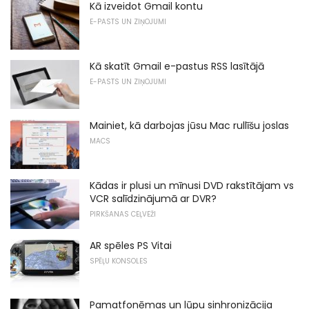
Kā izveidot Gmail kontu
E-PASTS UN ZIŅOJUMI
Kā skatīt Gmail e-pastus RSS lasītājā
E-PASTS UN ZIŅOJUMI
Mainiet, kā darbojas jūsu Mac rullīšu joslas
MACS
Kādas ir plusi un mīnusi DVD rakstītājam vs
VCR salīdzinājumā ar DVR?
PIRKŠANAS CEĻVEŽI
AR spēles PS Vitai
SPĒĻU KONSOLES
Pamatfonēmas un lūpu sinhronizācija