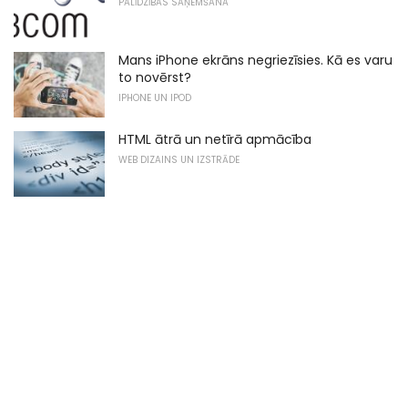
PALĪDZĪBAS SAŅEMŠANA
Mans iPhone ekrāns negriezīsies. Kā es varu
to novērst?
IPHONE UN IPOD
HTML ātrā un netīrā apmācība
WEB DIZAINS UN IZSTRĀDE