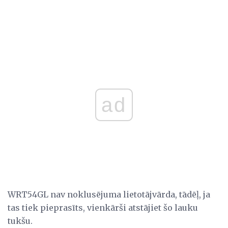
ad
WRT54GL nav noklusējuma lietotājvārda, tādēļ, ja
tas tiek pieprasīts, vienkārši atstājiet šo lauku
tukšu.