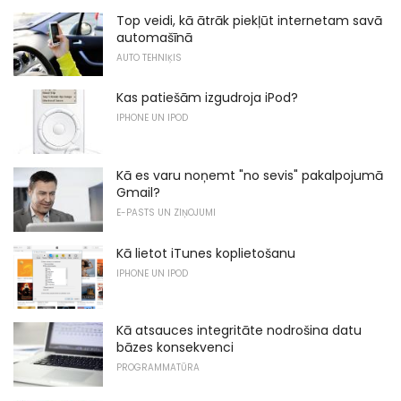
Top veidi, kā ātrāk piekļūt internetam savā
automašīnā
AUTO TEHNIĶIS
Kas patiešām izgudroja iPod?
IPHONE UN IPOD
Kā es varu noņemt "no sevis" pakalpojumā
Gmail?
E-PASTS UN ZIŅOJUMI
Kā lietot iTunes koplietošanu
IPHONE UN IPOD
Kā atsauces integritāte nodrošina datu
bāzes konsekvenci
PROGRAMMATŪRA