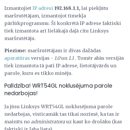
Izmantojiet
IP adresi
192.168.1.1,
lai piekļūtu
maršrutētājam, izmantojot tīmekļa
pārlūkprogrammu. Šī konkrētā IP adrese faktiski
tiek izmantota arī lielākajā daļā citu Linksys
maršrutētāju.
Piezīme:
maršrutētājam ir divas dažādas
aparatūras
versijas -
1.0
un
1.1
. Tomēr abās versijās
tiek izmantota tā pati IP adrese, lietotājvārds un
parole, kuru es tikko minēju.
Palīdzība! WRT54GL noklusējuma parole
nedarbojas!
Ja jūsu Linksys WRT54GL noklusējuma parole
nedarbojas, visticamāk tas tikai nozīmē, ka tas ir
mainīts no
administratora
uz kaut ko drošāku (kas
faktiski ir laba lieta).