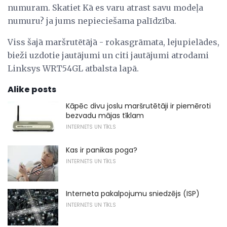
numuram. Skatiet Kā es varu atrast savu modeļa
numuru? ja jums nepieciešama palīdzība.
Viss šajā maršrutētājā - rokasgrāmata, lejupielādes,
bieži uzdotie jautājumi un citi jautājumi atrodami
Linksys WRT54GL atbalsta lapā.
Alike posts
Kāpēc divu joslu maršrutētāji ir piemēroti
bezvadu mājas tīklam
INTERNETS UN TĪKLS
Kas ir panikas poga?
INTERNETS UN TĪKLS
Interneta pakalpojumu sniedzējs (ISP)
INTERNETS UN TĪKLS