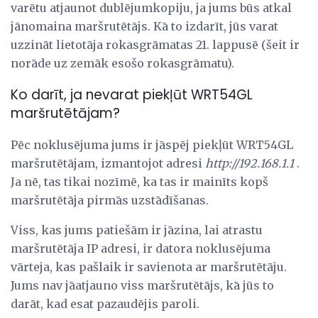
varētu atjaunot dublējumkopiju, ja jums būs atkal
jānomaina maršrutētājs. Kā to izdarīt, jūs varat
uzzināt lietotāja rokasgrāmatas 21. lappusē (šeit ir
norāde uz zemāk esošo rokasgrāmatu).
Ko darīt, ja nevarat piekļūt WRT54GL
maršrutētājam?
Pēc noklusējuma jums ir jāspēj piekļūt WRT54GL
maršrutētājam, izmantojot adresi
http://192.168.1.1
.
Ja nē, tas tikai nozīmē, ka tas ir mainīts kopš
maršrutētāja pirmās uzstādīšanas.
Viss, kas jums patiešām ir jāzina, lai atrastu
maršrutētāja IP adresi, ir datora noklusējuma
vārteja, kas pašlaik ir savienota ar maršrutētāju.
Jums nav jāatjauno viss maršrutētājs, kā jūs to
darāt, kad esat pazaudējis paroli.