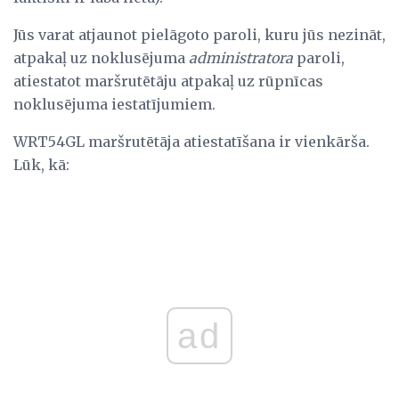
Jūs varat atjaunot pielāgoto paroli, kuru jūs nezināt,
atpakaļ uz noklusējuma
administratora
paroli,
atiestatot maršrutētāju atpakaļ uz rūpnīcas
noklusējuma iestatījumiem.
WRT54GL maršrutētāja atiestatīšana ir vienkārša.
Lūk, kā:
ad