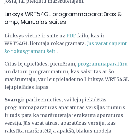
joslā, lai piekļūtu maršrutētājam.
Linksys WRT54GL programmaparatūras &
amp; Manuālās saites
Linksys vietnē ir saite uz
PDF
failu, kas ir
WRT54GL lietotāja rokasgrāmata.
Jūs varat saņemt
šo rokasgrāmatu šeit
.
Citas lejupielādes, piemēram,
programmaparatūru
un datoru programmatūru, kas saistītas ar šo
maršrutētāju, var lejupielādēt no Linksys WRT54GL
lejupielādes lapas.
Svarīgi:
pārliecinieties, vai lejupielādētās
programmaparatūras aparatūras versijas numurs
ir tāds pats kā maršrutētājā ierakstītā aparatūras
versija. Jūs varat atrast aparatūras versiju, kas
rakstīta maršrutētāja apakšā, blakus modeļa