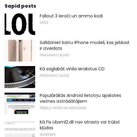
Sapid posts
Fallout 3 ieroči un ammo kodi
SPĒLE
Salīdziniet katru iPhone modeli, kas jebkad
ir izveidots
PIRKŠANAS CEĻVEŽI
Kā saglabāt vinila ierakstus CD
PIRKŠANAS CEĻVEŽI
Populārākās Android lietotņu apskates
vietnes izstrādātājiem
TĪMEKĻA VIETNE UN MEKLĒŠANA
Kā Fix Libxml2.dll nav atrasts vai trūkst
kļūdas
WINDOWS