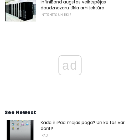
InfiniBand augstas veiktspējas
daudznozaru tīkla arhitektūra
INTERNETS UN TĪKLS
ad
See Newest
Kāda ir iPad mājas poga? Un ko tas var
darīt?
IPAD