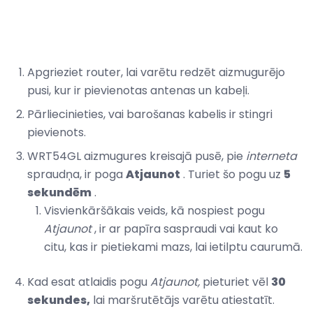
Apgrieziet router, lai varētu redzēt aizmugurējo
pusi, kur ir pievienotas antenas un kabeļi.
Pārliecinieties, vai barošanas kabelis ir stingri
pievienots.
WRT54GL aizmugures kreisajā pusē, pie
interneta
spraudņa, ir poga
Atjaunot
. Turiet šo pogu uz
5
sekundēm
.
Visvienkāršākais veids, kā nospiest pogu
Atjaunot
, ir ar papīra saspraudi vai kaut ko
citu, kas ir pietiekami mazs, lai ietilptu caurumā.
Kad esat atlaidis pogu
Atjaunot,
pieturiet vēl
30
sekundes,
lai maršrutētājs varētu atiestatīt.