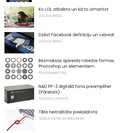
Ko LOL atbalsta un kā to izmantot
SOCIĀLIE MĒDIJI
Dzēst Facebook definīciju un ceļvedi
SOCIĀLIE MĒDIJI
Bezmaksas apļveida robežas formas
Photoshop un elementiem
PROGRAMMATŪRA
NAD PP-3 digitālā fona preamplifier
(Pārskats)
PRODUKTU APSKATS
Tīkla neitralitāte paskaidrota
TĪMEKĻA VIETNE UN MEKLĒŠANA