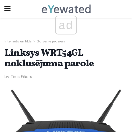
ad
Internets un tīkls
Galvenie jēdzieni
Linksys WRT54GL
noklusējuma parole
by Tims Fišers