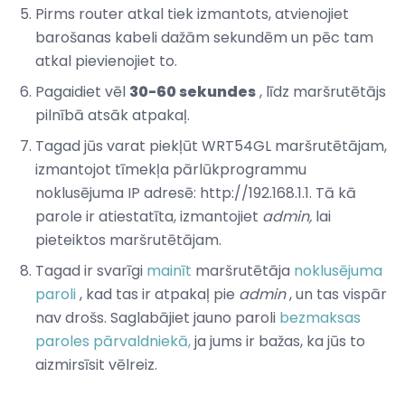
Pirms router atkal tiek izmantots, atvienojiet
barošanas kabeli dažām sekundēm un pēc tam
atkal pievienojiet to.
Pagaidiet vēl
30-60 sekundes
, līdz maršrutētājs
pilnībā atsāk atpakaļ.
Tagad jūs varat piekļūt WRT54GL maršrutētājam,
izmantojot tīmekļa pārlūkprogrammu
noklusējuma IP adresē: http://192.168.1.1. Tā kā
parole ir atiestatīta, izmantojiet
admin,
lai
pieteiktos maršrutētājam.
Tagad ir svarīgi
mainīt
maršrutētāja
noklusējuma
paroli
, kad tas ir atpakaļ pie
admin
, un tas vispār
nav drošs. Saglabājiet jauno paroli
bezmaksas
paroles pārvaldniekā,
ja jums ir bažas, ka jūs to
aizmirsīsit vēlreiz.