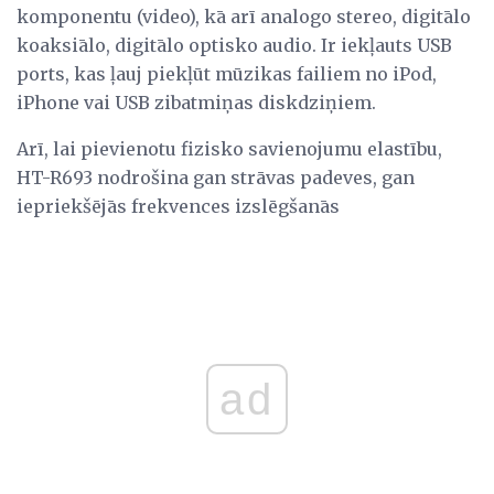
komponentu (video), kā arī analogo stereo, digitālo
koaksiālo, digitālo optisko audio. Ir iekļauts USB
ports, kas ļauj piekļūt mūzikas failiem no iPod,
iPhone vai USB zibatmiņas diskdziņiem.
Arī, lai pievienotu fizisko savienojumu elastību,
HT-R693 nodrošina gan strāvas padeves, gan
iepriekšējās frekvences izslēgšanās
ad