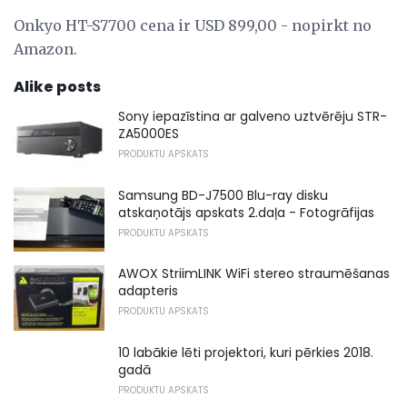
Onkyo HT-S7700 cena ir USD 899,00 - nopirkt no
Amazon.
Alike posts
Sony iepazīstina ar galveno uztvērēju STR-
ZA5000ES
PRODUKTU APSKATS
Samsung BD-J7500 Blu-ray disku
atskaņotājs apskats 2.daļa - Fotogrāfijas
PRODUKTU APSKATS
AWOX StriimLINK WiFi stereo straumēšanas
adapteris
PRODUKTU APSKATS
10 labākie lēti projektori, kuri pērkies 2018.
gadā
PRODUKTU APSKATS