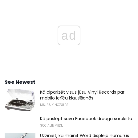
ad
See Newest
Kā ciparizēt visus jūsu Vinyl Records par
mobilo ierīču klausīšanās
MĀJAS KINOZĀLES
Kā paslēpt savu Facebook draugu sarakstu
SOCIĀLIE MĒDIJI
Uzziniet, kā mainīt Word displeja numurus