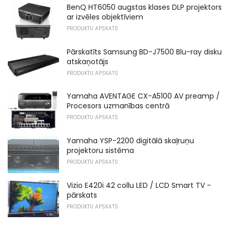
BenQ HT6050 augstas klases DLP projektors
ar izvēles objektīviem
PRODUKTU APSKATS
Pārskatīts Samsung BD-J7500 Blu-ray disku
atskaņotājs
PRODUKTU APSKATS
Yamaha AVENTAGE CX-A5100 AV preamp /
Procesors uzmanības centrā
PRODUKTU APSKATS
Yamaha YSP-2200 digitālā skaļruņu
projektoru sistēma
PRODUKTU APSKATS
Vizio E420i 42 collu LED / LCD Smart TV -
pārskats
PRODUKTU APSKATS