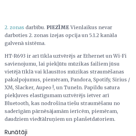
2. zonas
darbību.
PIEZĪME
Vienlaikus nevar
darboties 2. zonas izejas opcija un 5.1.2 kanāla
galvenā sistēma.
HT-R693 ir arī tīkla uztvērējs ar Ethernet un Wi-Fi
savienojumu, lai piekļūtu mūzikas failiem jūsu
vietējā tīklā vai klausītos mūzikas straumēšanas
pakalpojumus, piemēram, Pandora, Spotify, Sirius /
XM, Slacker, Aupeo !, un TuneIn. Papildu satura
piekļuves elastīgumam uztvērējs ietver arī
Bluetooth, kas nodrošina tiešu straumēšanu no
saderīgām pārnēsājamām ierīcēm, piemēram,
daudziem viedtālruņiem un planšetdatoriem.
Runātāji