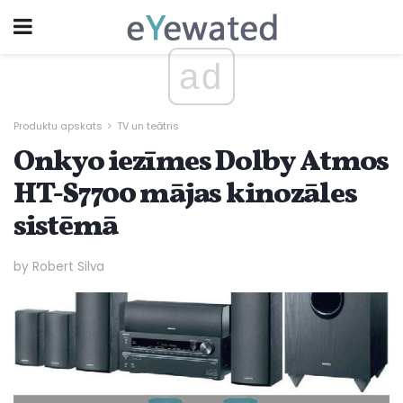
ad
Produktu apskats
TV un teātris
Onkyo iezīmes Dolby Atmos
HT-S7700 mājas kinozāles
sistēmā
by Robert Silva