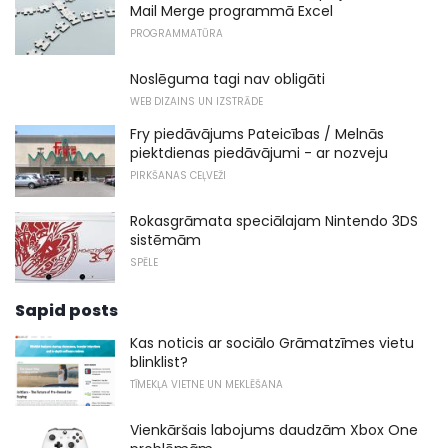
Mail Merge programmā Excel
PROGRAMMATŪRA
Noslēguma tagi nav obligāti
WEB DIZAINS UN IZSTRĀDE
Fry piedāvājums Pateicības / Melnās
piektdienas piedāvājumi - ar nozveju
PIRKŠANAS CEĻVEŽI
Rokasgrāmata speciālajam Nintendo 3DS
sistēmām
SPĒLE
Sapid posts
Kas noticis ar sociālo Grāmatzīmes vietu
blinklist?
TĪMEKĻA VIETNE UN MEKLĒŠANA
Vienkāršais labojums daudzām Xbox One