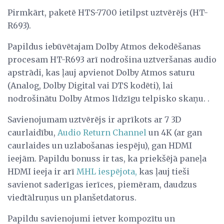
Pirmkārt, paketē HTS-7700 ietilpst uztvērējs (HT-
R693).
Papildus iebūvētajam Dolby Atmos dekodēšanas
procesam HT-R693 arī nodrošina uztveršanas audio
apstrādi, kas ļauj apvienot Dolby Atmos saturu
(Analog, Dolby Digital vai DTS kodēti), lai
nodrošinātu Dolby Atmos līdzīgu telpisko skaņu. .
Savienojumam uztvērējs ir aprīkots ar 7 3D
caurlaidību,
Audio Return Channel
un 4K (ar gan
caurlaides un uzlabošanas iespēju), gan HDMI
ieejām. Papildu bonuss ir tas, ka priekšējā paneļa
HDMI ieeja ir arī
MHL iespējota,
kas ļauj tieši
savienot saderīgas ierīces, piemēram, daudzus
viedtālruņus un planšetdatorus.
Papildu savienojumi ietver kompozītu un