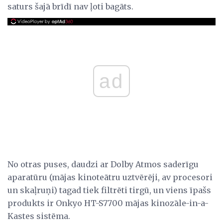
saturs šajā brīdī nav ļoti bagāts.
ad
No otras puses, daudzi ar Dolby Atmos saderīgu
aparatūru (mājas kinoteātru uztvērēji, av procesori
un skaļruņi) tagad tiek filtrēti tirgū, un viens īpašs
produkts ir Onkyo HT-S7700 mājas kinozāle-in-a-
Kastes sistēma.