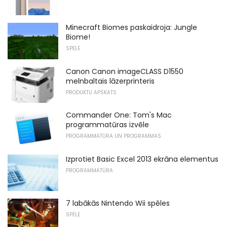
Minecraft Biomes paskaidroja: Jungle
Biome!
SPĒLE
Canon Canon imageCLASS D1550
melnbaltais lāzerprinteris
PRODUKTU APSKATS
Commander One: Tom's Mac
programmatūras izvēle
PROGRAMMATŪRA UN PROGRAMMAS
Izprotiet Basic Excel 2013 ekrāna elementus
PROGRAMMATŪRA
7 labākās Nintendo Wii spēles
SPĒLE