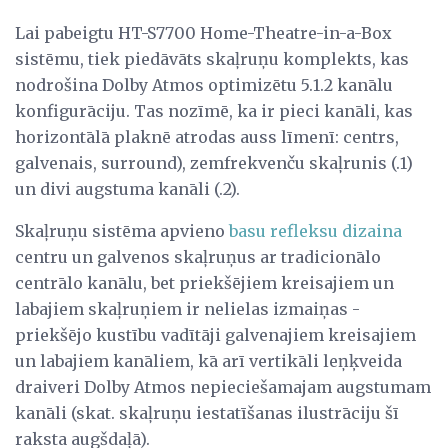
Lai pabeigtu HT-S7700 Home-Theatre-in-a-Box
sistēmu, tiek piedāvāts skaļruņu komplekts, kas
nodrošina Dolby Atmos optimizētu 5.1.2 kanālu
konfigurāciju. Tas nozīmē, ka ir pieci kanāli, kas
horizontālā plaknē atrodas auss līmenī: centrs,
galvenais, surround), zemfrekvenču skaļrunis (.1)
un divi augstuma kanāli (.2).
Skaļruņu sistēma apvieno
basu refleksu dizaina
centru un galvenos skaļruņus ar tradicionālo
centrālo kanālu, bet priekšējiem kreisajiem un
labajiem skaļruņiem ir nelielas izmaiņas -
priekšējo kustību vadītāji galvenajiem kreisajiem
un labajiem kanāliem, kā arī vertikāli leņķveida
draiveri Dolby Atmos nepieciešamajam augstumam
kanāli (skat. skaļruņu iestatīšanas ilustrāciju šī
raksta augšdaļā).