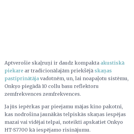
Aptverošie skaļruņi ir daudz kompakta
akustiskā
piekare
ar tradicionālajām priekšējā
skaņas
pastiprinātāja
vadotnēm, un, lai noapaļotu sistēmu,
Onkyo piegādā 10 collu basu reflektoru
zemfrekvences zemfrekvences.
Ja jūs iepērkas par pieejamu mājas kino pakotni,
kas nodrošina jaunākās telpiskās skaņas iespējas
mazai vai vidējai telpai, noteikti apskatiet Onkyo
HT-S7700 kā iespējamo risinājumu.