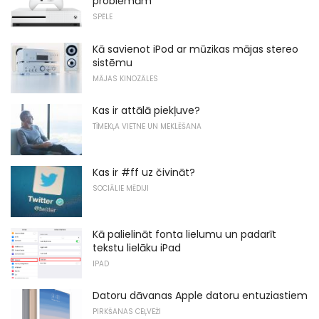
problēmām
SPĒLE
Kā savienot iPod ar mūzikas mājas stereo
sistēmu
MĀJAS KINOZĀLES
Kas ir attālā piekļuve?
TĪMEKĻA VIETNE UN MEKLĒŠANA
Kas ir #ff uz čivināt?
SOCIĀLIE MĒDIJI
Kā palielināt fonta lielumu un padarīt
tekstu lielāku iPad
IPAD
Datoru dāvanas Apple datoru entuziastiem
PIRKŠANAS CEĻVEŽI