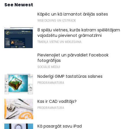
See Newest
Kāpēc un kā izmantot ārējās saites
WEB DIZAINS UN IZSTRĀDE
8 spēļu vietnes, kurās katram spēlētājam
vajadzētu pievienot grāmatzīmi
TĪMEKĻA VIETNE UN MEKLĒŠANA
Pievienojiet un pārvaldiet Facebook
fotogrāfijas
SOCIĀLIE MĒDIJI
Noderīgi GIMP tastatūras saīsnes
PROGRAMMATŪRA
Kas ir CAD vadītājs?
PROGRAMMATŪRA
Kā pasargāt savu iPad