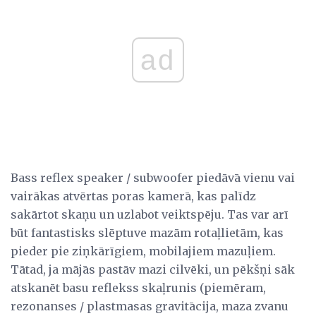
ad
Bass reflex speaker / subwoofer piedāvā vienu vai
vairākas atvērtas poras kamerā, kas palīdz
sakārtot skaņu un uzlabot veiktspēju. Tas var arī
būt fantastisks slēptuve mazām rotaļlietām, kas
pieder pie ziņkārīgiem, mobilajiem mazuļiem.
Tātad, ja mājās pastāv mazi cilvēki, un pēkšņi sāk
atskanēt basu reflekss skaļrunis (piemēram,
rezonanses / plastmasas gravitācija, maza zvanu