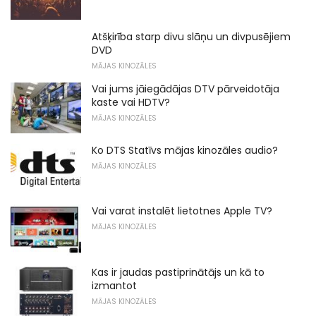
Atšķirība starp divu slāņu un divpusējiem
DVD
MĀJAS KINOZĀLES
Vai jums jāiegādājas DTV pārveidotāja
kaste vai HDTV?
MĀJAS KINOZĀLES
Ko DTS Statīvs mājas kinozāles audio?
MĀJAS KINOZĀLES
Vai varat instalēt lietotnes Apple TV?
MĀJAS KINOZĀLES
Kas ir jaudas pastiprinātājs un kā to
izmantot
MĀJAS KINOZĀLES