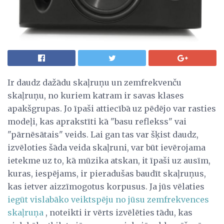
Ir daudz dažādu skaļruņu un zemfrekvenču
skaļruņu, no kuriem katram ir savas klases
apakšgrupas. Jo īpaši attiecībā uz pēdējo var rasties
modeļi, kas aprakstīti kā "basu reflekss" vai
"pārnēsātais" veids. Lai gan tas var šķist daudz,
izvēloties šāda veida skaļruni, var būt ievērojama
ietekme uz to, kā mūzika atskan, it īpaši uz ausīm,
kuras, iespējams, ir pieradušas baudīt skaļruņus,
kas ietver aizzīmogotus korpusus. Ja jūs vēlaties
iegūt vislabāko veiktspēju no jūsu zemfrekvences
skaļruņa
, noteikti ir vērts izvēlēties tādu, kas