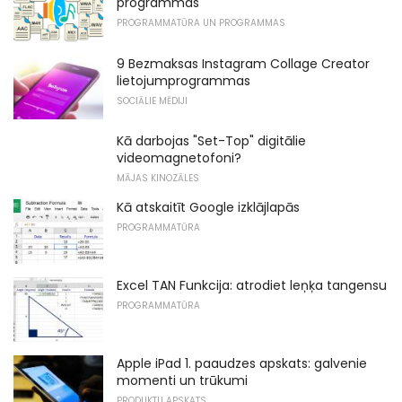
programmas
PROGRAMMATŪRA UN PROGRAMMAS
9 Bezmaksas Instagram Collage Creator
lietojumprogrammas
SOCIĀLIE MĒDIJI
Kā darbojas "Set-Top" digitālie
videomagnetofoni?
MĀJAS KINOZĀLES
Kā atskaitīt Google izklājlapās
PROGRAMMATŪRA
Excel TAN Funkcija: atrodiet leņķa tangensu
PROGRAMMATŪRA
Apple iPad 1. paaudzes apskats: galvenie
momenti un trūkumi
PRODUKTU APSKATS