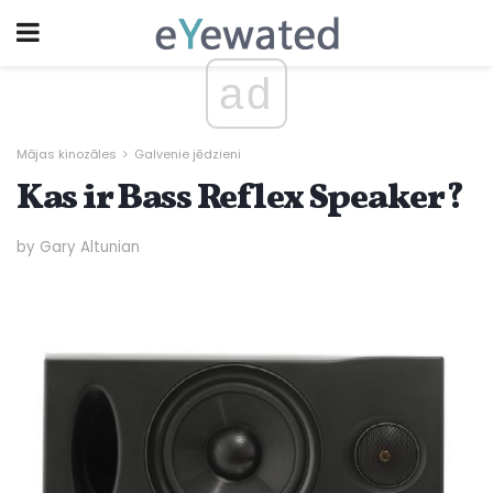
ad
Mājas kinozāles
Galvenie jēdzieni
Kas ir Bass Reflex Speaker?
by Gary Altunian