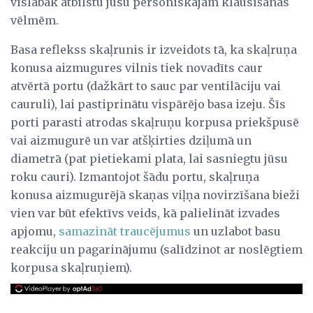
vislabāk atbilstu jūsu personiskajām klausīšanās
vēlmēm.
Basa reflekss skaļrunis ir izveidots tā, ka skaļruņa
konusa aizmugures vilnis tiek novadīts caur
atvērtā portu (dažkārt to sauc par ventilāciju vai
cauruli), lai pastiprinātu vispārējo basa izeju. Šīs
porti parasti atrodas skaļruņu korpusa priekšpusē
vai aizmugurē un var atšķirties dziļumā un
diametrā (pat pietiekami plata, lai sasniegtu jūsu
roku cauri). Izmantojot šādu portu, skaļruņa
konusa aizmugurējā skaņas viļņa novirzīšana bieži
vien var būt efektīvs veids, kā palielināt izvades
apjomu,
samazināt traucējumus
un uzlabot basu
reakciju un pagarinājumu (salīdzinot ar noslēgtiem
korpusa skaļruņiem).