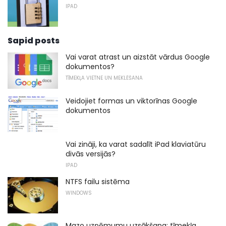
IPAD
Sapid posts
Vai varat atrast un aizstāt vārdus Google
dokumentos?
TĪMEKĻA VIETNE UN MEKLĒŠANA
Veidojiet formas un viktorīnas Google
dokumentos
Vai zināji, ka varat sadalīt iPad klaviatūru
divās versijās?
IPAD
NTFS failu sistēma
WINDOWS
Mazo uzņēmumu uzsākšana: tīmekļa