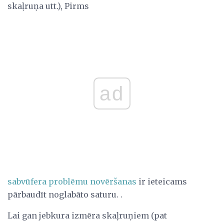
skaļruņa utt.), Pirms
ad
sabvūfera problēmu novēršanas
ir ieteicams
pārbaudīt noglabāto saturu. .
Lai gan jebkura izmēra skaļruņiem (pat