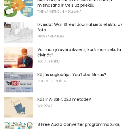
mitināšana ir Ceļš uz priekšu
TĪMEKĻA VIETNE UN MEKLĒŠANA
Izveidot Wall Street Journal siets efektu uz
foto
PROGRAMMATŪRA
Vai man jāievēro ikviens, kurš man sekotu
čivināt?
SOCIĀLIE MĒDIJI
Kā jūs saglabājat YouTube filmas?
INTERNETS UN TĪKLS
Kas ir AFSSI-5020 metode?
WINDOWS
8 Free Audio Converter programmatūras