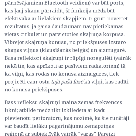
pārnēsājamiem Bluetooth veidiem) var būt ports,
kas ļauj skaņu pārraidīt, šī funkcija mēdz būt
efektīvāka ar lielākiem skapjiem. Ir grūti novērtēt
rezultātus, ja gaisa daudzumam nav pietiekamas
vietas cirkulēt un pārvietoties skaļruņa korpusā.
Vibrējot skaļruņa konusu, no priekšpuses izstaro
skaņas viļņus (klausīšanās beigās) un aizmugurē.
Basa reflektori skaļruņi ir rūpīgi noregulēti (vairāk
nekā tie, kas aprīkoti ar pasīviem radiatoriem) tā,
ka viļņi, kas rodas no konusa aizmugures, tiek
projicēti caur ostu
tajā pašā fāzē
kā viļņi, kas radīti
no konusa priekšpuses.
Bass refleksu skaļruņi maina zemas frekvences
līkni; atbilde mēdz tikt izkliedēta ar kādu
pievienotu perforatoru, kas nozīmē, ka šie runātāji
var baudīt lielāku pagarinājumu zemapziņas
reģionā ar subjektīvāk vairāk "varas". Pareizi