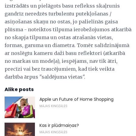
izstrādāts un pielāgots basu reflekss skaļrunis
gandrīz neredzēs turbulentu putekļošanas /
asiņošanas skaņu no ostas, jo palielinās gaisa
plūsma - noteiktos tilpuma ierobežojumos atkarībā
no skapja tilpuma un ostas atrašanās vietas,
formas, garuma un diametra. Tomēr salīdzinājumā
ar noslēgtu kameru daži basu reflektori (atkarībā
no markas un modeļa), iespējams, nav tik ātri,
precīzi vai bez traucējumiem, kad tiek veikta
darbība ārpus "saldējuma vietas".
Alike posts
Apple un Future of Home Shopping
MĀJAS KINOZĀLES
Kas ir plūdmaiņas?
MĀJAS KINOZĀLES