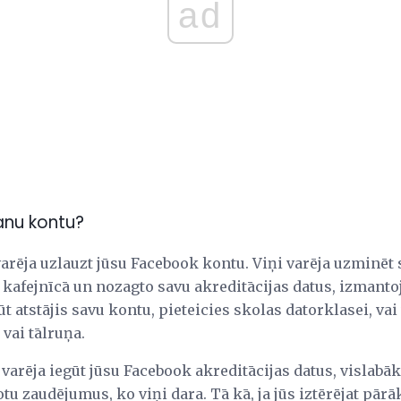
ad
manu kontu?
 varēja uzlauzt jūsu Facebook kontu. Viņi varēja uzminēt 
kafejnīcā un nozagto savu akreditācijas datus, izmant
t atstājis savu kontu, pieteicies skolas datorklasei, vai
 vai tālruņa.
 varēja iegūt jūsu Facebook akreditācijas datus, vislabāk, 
žotu zaudējumus, ko viņi dara. Tā kā, ja jūs iztērējat pārā