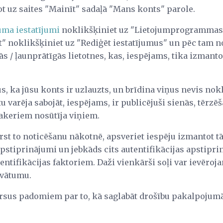
ot uz saites "Mainīt" sadaļā "Mans konts" parole.
uma iestatījumi
noklikšķiniet uz "Lietojumprogrammas u
at" noklikšķiniet uz "Rediģēt iestatījumus" un pēc tam no
s / ļaunprātīgās lietotnes, kas, iespējams, tika izmant
us, ka jūsu konts ir uzlauzts, un brīdina viņus nevis nok
 varēja sabojāt, iespējams, ir publicējuši sienās, tērzēš
akeriem nosūtīja viņiem.
ērst to noticēšanu nākotnē, apsveriet iespēju izmantot t
pstiprinājumi un jebkāds cits autentifikācijas apstipri
entifikācijas faktoriem. Daži vienkārši soļi var ievēroj
ivātumu.
ursus padomiem par to, kā saglabāt drošību pakalpojum