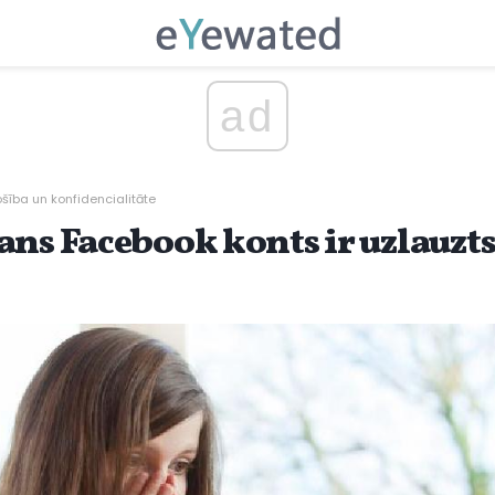
ad
ošība un konfidencialitāte
ans Facebook konts ir uzlauzts