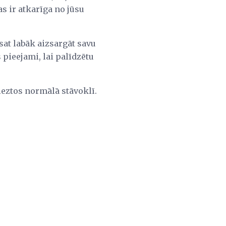
as ir atkarīga no jūsu
sat labāk aizsargāt savu
 pieejami, lai palīdzētu
rieztos normālā stāvoklī.