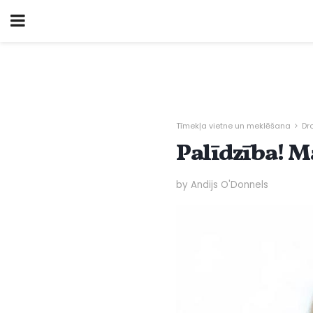
Tīmekļa vietne un meklēšana
Dr
Palīdzība! M
by Andijs O'Donnels