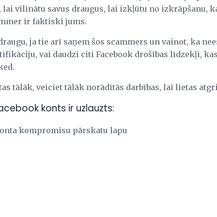
 lai vilinātu savus draugus, lai izkļūtu no izkrāpšanu, k
mmer ir faktiski jums.
draugu, ja tie arī saņem šos scammers un vainot, ka nee
ifikāciju, vai daudzi citi Facebook drošības līdzekļi, kas
ked.
as tālāk, veiciet tālāk norādītās darbības, lai lietas atg
Facebook konts ir uzlauzts:
 konta kompromisu pārskatu lapu