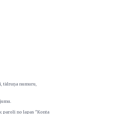
si, tālruņa numuru,
ējumu.
ok paroli no lapas "Konta