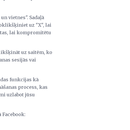
n vietnes". Sadaļā
klikšķiniet uz "X", lai
otas, lai kompromitētu
likšķināt uz saitēm, ko
anas sesijās vai
ādas funkcijas kā
nāšanas process, kas
ami uzlabot jūsu
ā Facebook: