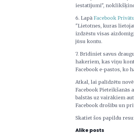
iestatījumi", noklikšķin
6. Lapā
Facebook Privāt
"Lietotnes, kuras lietoj
izdzēstu visas aizdomīgā
jūsu kontu.
7. Brīdiniet savus draug
hakeriem, kas viņu kontu
Facebook e-pastos, ko h
Atkal, lai palīdzētu nov
Facebook Pieteikšanās a
balstās uz vairākiem aut
Facebook drošību un pr
Skatiet šos papildu res
Alike posts