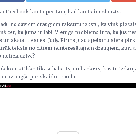
vu Facebook kontu pēc tam, kad konts ir uzlauzts.
kādu no saviem draugiem rakstītu tekstu, ka viņš piesai
ņš cer, ka jums ir labi. Vienīgā problēma ir tā, ka jūs ne
s un skatāt tiesnesi Judy. Pirms jūsu apelsīnu siera pirk
vairāk tekstu no citiem ieinteresētajiem draugiem, kuri a
o notiek dzīve?
ok konts tikko tika atbalstīts, un hackers, kas to izdar
em uz augšu par skaidru naudu.