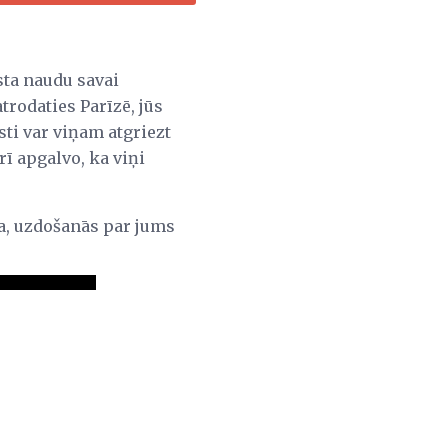
sta naudu savai
atrodaties Parīzē, jūs
sti var viņam atgriezt
rī apgalvo, ka viņi
īja, uzdošanās par jums