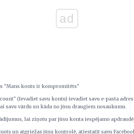
ad
gas "Mans konts ir kompromitēts"
ccount" (Ievadiet savu kontu) ievadiet savu e-pasta adre
vai savu vārdu un kāda no jūsu draugiem nosaukumu.
orādījumus, lai ziņotu par jūsu konta iespējamo apdraud
aunots un atgriežas jūsu kontrolē, atiestatīt savu Facebo