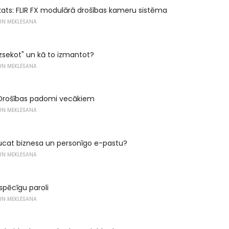
ats: FLIR FX modulārā drošības kameru sistēma
 UN MEKLĒŠANA
 izsekot" un kā to izmantot?
 UN MEKLĒŠANA
Drošības padomi vecākiem
 UN MEKLĒŠANA
aucat biznesa un personīgo e-pastu?
 UN MEKLĒŠANA
 spēcīgu paroli
 UN MEKLĒŠANA