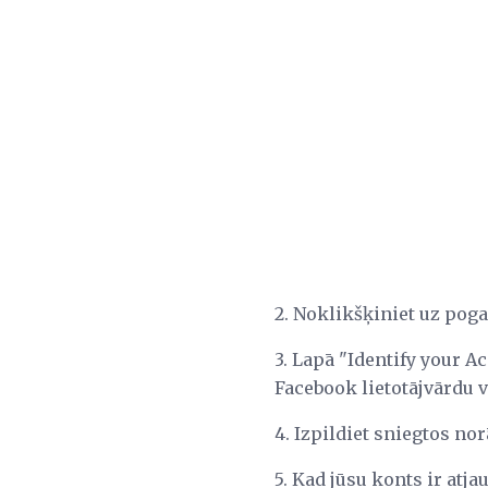
2. Noklikšķiniet uz po
3. Lapā "Identify your A
Facebook lietotājvārdu 
4. Izpildiet sniegtos n
5. Kad jūsu konts ir atj