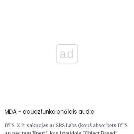
ad
MDA - daudzfunkcionālais audio
DTS: X ir sakņojas ar SRS Labs (kopš absorbēts DTS
un pēc tam Xperi), kas izveidoja "Object Based"