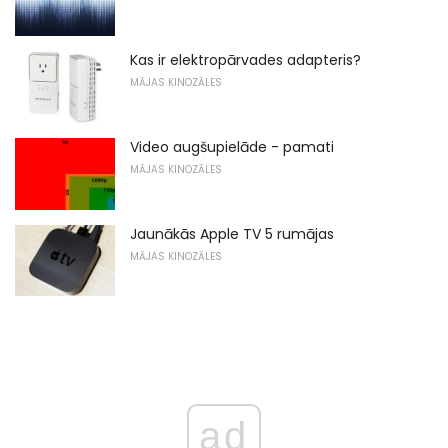
Kas ir elektropārvades adapteris?
MĀJAS KINOZĀLES
Video augšupielāde - pamati
MĀJAS KINOZĀLES
Jaunākās Apple TV 5 rumājas
MĀJAS KINOZĀLES
ad