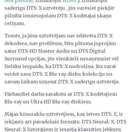
bitu plūsmu,
izmantojot
HDMI
), izmantojot
saderīgu DTS: X uztvērēju , jūs varēsiet piekļūt
pilnībā iemiesojošam DTS: X kodētajai skaņu
celiņam.
Tomēr, ja jūsu uztvērējam nav iebūvēta DTS: X
dekodera, nav problēmu, bitu plūsma joprojām
satur DTS-HD Master Audio un DTS Digital
Surround opcijas, jūs vienkārši nesaņemsiet vēl
lielāku iespaidu, ka DTS: X nodrošina. Jūs varat
veidot savu DTS: X Blu-ray disku kolekciju un
savam laikam uzņemt DTS: X saderīgu uztvērēju.
Pārbaudiet darba sarakstu ar DTS: X kodētajiem
Blu-ray un Ultra HD Blu-ray diskiem.
Mājas kinozakšu uztvērējiem, kas ietver DTS: X, ir
iekļauts arī pavadošais formāts: DTS Neural: X. DTS
Neural: X lietotājiem ir iespēja klausīties jebkuru