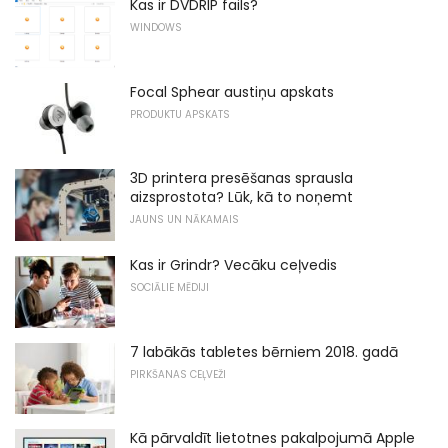
Kas ir DVDRIP fails?
WINDOWS
Focal Sphear austiņu apskats
PRODUKTU APSKATS
3D printera presēšanas sprausla
aizsprostota? Lūk, kā to noņemt
JAUNS UN NĀKAMAIS
Kas ir Grindr? Vecāku ceļvedis
SOCIĀLIE MĒDIJI
7 labākās tabletes bērniem 2018. gadā
PIRKŠANAS CEĻVEŽI
Kā pārvaldīt lietotnes pakalpojumā Apple