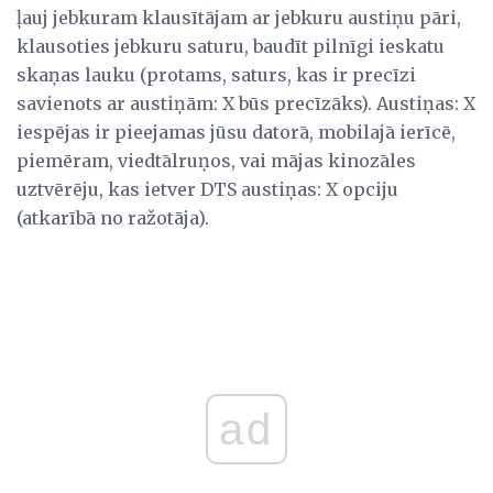
ļauj jebkuram klausītājam ar jebkuru austiņu pāri,
klausoties jebkuru saturu, baudīt pilnīgi ieskatu
skaņas lauku (protams, saturs, kas ir precīzi
savienots ar austiņām: X būs precīzāks). Austiņas: X
iespējas ir pieejamas jūsu datorā, mobilajā ierīcē,
piemēram, viedtālruņos, vai mājas kinozāles
uztvērēju, kas ietver DTS austiņas: X opciju
(atkarībā no ražotāja).
ad