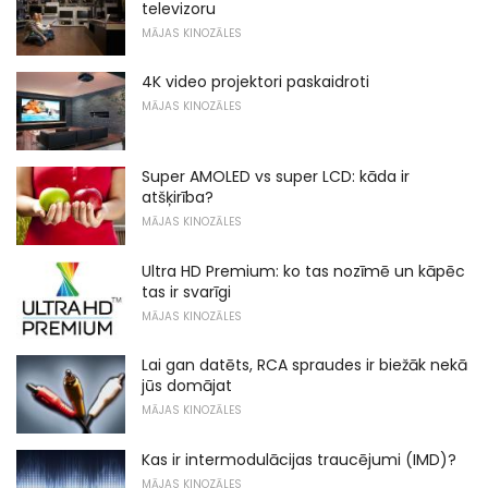
televizoru
MĀJAS KINOZĀLES
4K video projektori paskaidroti
MĀJAS KINOZĀLES
Super AMOLED vs super LCD: kāda ir
atšķirība?
MĀJAS KINOZĀLES
Ultra HD Premium: ko tas nozīmē un kāpēc
tas ir svarīgi
MĀJAS KINOZĀLES
Lai gan datēts, RCA spraudes ir biežāk nekā
jūs domājat
MĀJAS KINOZĀLES
Kas ir intermodulācijas traucējumi (IMD)?
MĀJAS KINOZĀLES