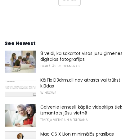
See Newest
8 veidi, kā sakārtot visas jūsu ģimenes
digitālās fotogrāfijas
DIGITĀLĀS FOTOKAMERAS
Kā Fix D3drm.dll nav atrasts vai trūkst
kļūdas
WINDOWS
Galvenie iemesli, kāpēc videoklips tiek
izmantots jūsu vietnē
TĪMEKĻA VIETNE UN MEKLĒŠANA
Mac OS X Lion minimālās prasības