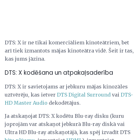
DTS: X ir ne tikai komerciāliem kinoteātriem, bet
arī tiek izmantots mājas kinoteātra vidē. Šeit ir tas,
kas jums jāzina.
DTS: X kodēšana un atpakaļsaderība
DTS: X ir savietojams ar jebkuru mājas kinozāles
uztvērēju, kas ietver
DTS Digital Surround
vai
DTS-
HD Master Audio
dekodētājus.
Ja atskaņojat DTS: X kodētu Blu-ray disku (kuru
joprojām var atskaņot jebkurā Blu-ray diskā vai
Ultra HD Blu-ray atskaņotājā, kas spēj izvadīt DTS