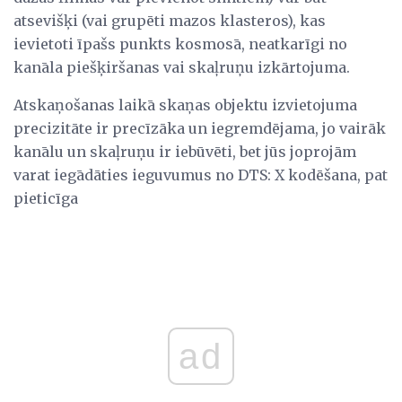
atsevišķi (vai grupēti mazos klasteros), kas
ievietoti īpašs punkts kosmosā, neatkarīgi no
kanāla piešķiršanas vai skaļruņu izkārtojuma.
Atskaņošanas laikā skaņas objektu izvietojuma
precizitāte ir precīzāka un iegremdējama, jo vairāk
kanālu un skaļruņu ir iebūvēti, bet jūs joprojām
varat iegādāties ieguvumus no DTS: X kodēšana, pat
pieticīga
ad