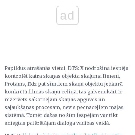
ad
Papildus atrašanās vietai, DTS: X nodrošina iespēju
kontrolēt katra skaņas objekta skaļuma līmeni.
Protams, līdz pat simtiem skaņu objektu jebkurā
konkrētā filmas skaņu celiņā, tas galvenokārt ir
rezervēts sākotnējam skaņas apguves un
sajaukšanas procesam, nevis pēcnācējiem mājas
sistēmā. Tomēr dažas no šīm iespējām var tikt
sniegtas patērētājam dialoga vadības veidā.