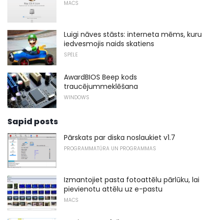
MACS
Luigi nāves stāsts: interneta mēms, kuru
iedvesmojis naids skatiens
SPĒLE
AwardBIOS Beep kods
traucējummeklēšana
WINDOWS
Sapid posts
Pārskats par diska noslaukiet v1.7
PROGRAMMATŪRA UN PROGRAMMAS
Izmantojiet pasta fotoattēlu pārlūku, lai
pievienotu attēlu uz e-pastu
MACS