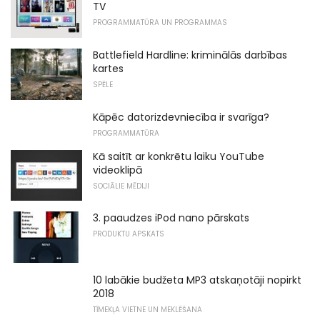
TV
PROGRAMMATŪRA UN PROGRAMMAS
Battlefield Hardline: kriminālās darbības
kartes
SPĒLE
Kāpēc datorizdevniecība ir svarīga?
PROGRAMMATŪRA
Kā saitīt ar konkrētu laiku YouTube
videoklipā
SOCIĀLIE MĒDIJI
3. paaudzes iPod nano pārskats
PRODUKTU APSKATS
10 labākie budžeta MP3 atskaņotāji nopirkt
2018
TĪMEKĻA VIETNE UN MEKLĒŠANA