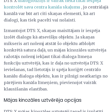
DTS: X
dialoglodziņš ir vairāk nekā tikai iespēja
kontrolēt sava centra kanāla skaļumu
, jo centrālajā
kanālā var būt arī citi skaņas elementi, kā arī
dialogi, kas tiek pacelti vai nolaisti.
Izmantojot DTS: X, skaņas maisītājam ir iespēja
izolēt dialogu kā atsevišķu objektu. Ja skaņas
mikseris arī nolemj atstāt šo objektu atbloķēt
konkrētā satura daļā, un mājas kinozāles uztvērēja
ražotājs nolemj iekļaut tikai dialoga līmeņa
funkciju uztvērējā, kas ir daļa no uztvērēja DTS: X
ieviešanas, tad lietotājs ir spēja koriģēt centrālo
kanālu dialoga objektu, kas ir pilnīgi neatkarīgs no
pārējiem kanāla līmeņiem, pievienojot vairāk
klausīšanās elastības.
Mājas kinozāles uztvērēja opcijas
DTS: X mājas kinozāles uztvērēji tagad ir izplatīti