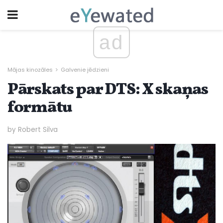
ad
Mājas kinozāles
Galvenie jēdzieni
Pārskats par DTS: X skaņas
formātu
by Robert Silva