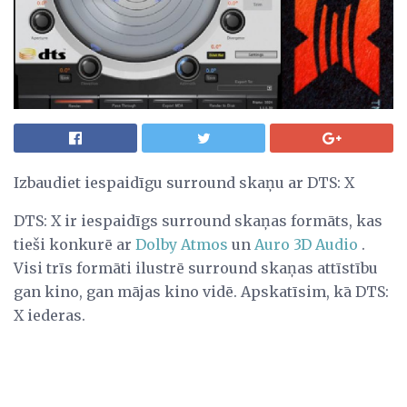
Izbaudiet iespaidīgu surround skaņu ar DTS: X
DTS: X ir iespaidīgs surround skaņas formāts, kas
tieši konkurē ar
Dolby Atmos
un
Auro 3D Audio
.
Visi trīs formāti ilustrē surround skaņas attīstību
gan kino, gan mājas kino vidē. Apskatīsim, kā DTS:
X iederas.