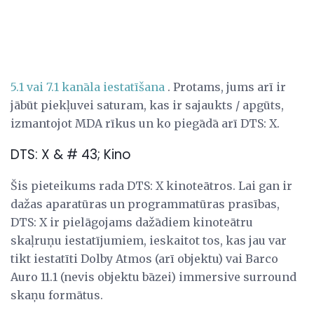
5.1 vai 7.1 kanāla iestatīšana
. Protams, jums arī ir
jābūt piekļuvei saturam, kas ir sajaukts / apgūts,
izmantojot MDA rīkus un ko piegādā arī DTS: X.
DTS: X & # 43; Kino
Šis pieteikums rada DTS: X kinoteātros. Lai gan ir
dažas aparatūras un programmatūras prasības,
DTS: X ir pielāgojams dažādiem kinoteātru
skaļruņu iestatījumiem, ieskaitot tos, kas jau var
tikt iestatīti Dolby Atmos (arī objektu) vai Barco
Auro 11.1 (nevis objektu bāzei) immersive surround
skaņu formātus.