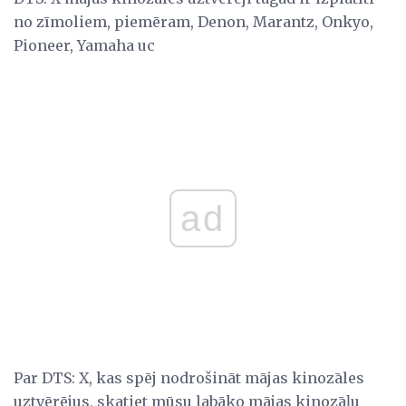
no zīmoliem, piemēram, Denon, Marantz, Onkyo,
Pioneer, Yamaha uc
ad
Par DTS: X, kas spēj nodrošināt mājas kinozāles
uztvērējus, skatiet mūsu labāko mājas kinozāļu