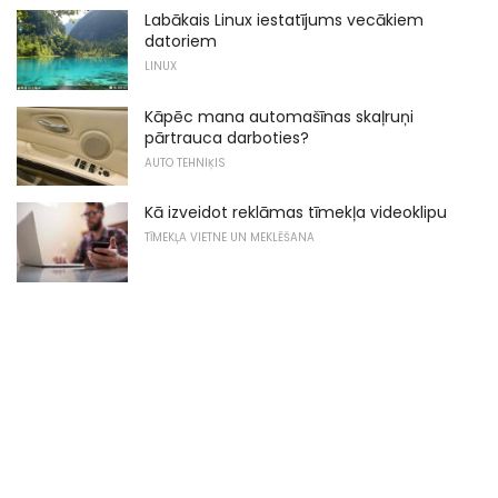
Labākais Linux iestatījums vecākiem
datoriem
LINUX
Kāpēc mana automašīnas skaļruņi
pārtrauca darboties?
AUTO TEHNIĶIS
Kā izveidot reklāmas tīmekļa videoklipu
TĪMEKĻA VIETNE UN MEKLĒŠANA