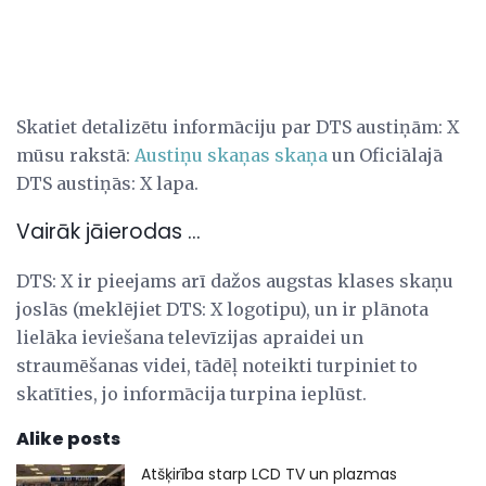
Skatiet detalizētu informāciju par DTS austiņām: X
mūsu rakstā:
Austiņu skaņas skaņa
un Oficiālajā
DTS austiņās: X lapa.
Vairāk jāierodas ...
DTS: X ir pieejams arī dažos augstas klases skaņu
joslās (meklējiet DTS: X logotipu), un ir plānota
lielāka ieviešana televīzijas apraidei un
straumēšanas videi, tādēļ noteikti turpiniet to
skatīties, jo informācija turpina ieplūst.
Alike posts
Atšķirība starp LCD TV un plazmas