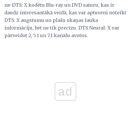
ne-DTS: X kodētu Blu-ray un DVD saturu, kas ir
daudz interesantākā veidā, kas var aptuveni noteikt
DTS: X augstumu un plašu skaņas lauka
informāciju, bet ne tik precīzu. DTS Neural: X var
pārveidot 2, 5.1 un 7.1 kanālu avotus.
ad