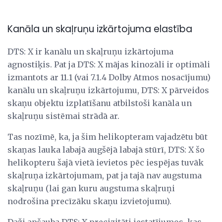
Kanāla un skaļruņu izkārtojuma elastība
DTS: X ir kanālu un skaļruņu izkārtojuma
agnostiķis. Pat ja DTS: X mājas kinozāli ir optimāli
izmantots ar 11.1 (vai 7.1.4 Dolby Atmos nosacījumu)
kanālu un skaļruņu izkārtojumu, DTS: X pārveidos
skaņu objektu izplatīšanu atbilstoši kanāla un
skaļruņu sistēmai strādā ar.
Tas nozīmē, ka, ja šim helikopteram vajadzētu būt
skaņas lauka labajā augšējā labajā stūrī, DTS: X šo
helikopteru šajā vietā ievietos pēc iespējas tuvāk
skaļruņa izkārtojumam, pat ja tajā nav augstuma
skaļruņu (lai gan kuru augstuma skaļruņi
nodrošina precīzāku skaņu izvietojumu).
Daži apšauba DTS: X precizitāti iestatījumos, kas