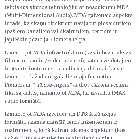
telpiskās skaņas tehnoloģiju ar nosaukumu MDA
(Multi-Dimensional Audio). MDA galvenais aspekts
ir tāds, ka skaņu objektiem nav jābūt piesaistītiem
īpašiem kanāliem vai skaļruņiem, bet tiem ir
jāpiešķir pozīcija 3 izmēra telpā.
Izmantojot MDA infrastruktūru (kas ir bez maksas
filmas un audio / video nozarei), satura veidotājiem
ir atvērts instruments audio sajaukšanai, ko var
izmantot dažādiem gala lietotāju formātiem.
Piemēram, "
The Avengers"
audio
: Ultrona vecums
tika sajaukts, izmantojot MDA, lai izvadītu IMAX
audio formātā.
Izmantojot MDA izveidei, un DTS: X kā izejas
formātu, skaņas maisītājiem / inženieriem ir
instruments, kurā katram skaņas objektam (kas
dažās filmās var pievienot simtiem) var būt