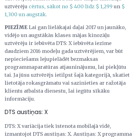
uztvērēju
cērtus, sākot no $ 400 līdz $ 1,299
un
$
1,300 un augstāk.
PIEZĪME
Lai gan lielākajai daļai 2017 un jaunāko,
vidējo un augstākās klases mājas kinozāļu
uztvērēju ir iebūvēta DTS: X iebūvēta iezīme
daudziem 2016 modeļu gada uztvērējiem, var būt
nepieciešams lejupielādēt bezmaksas
programmaparatūras atjauninājumu, lai piekļūtu
tai. Ja jūsu uztvērējs ietilpst šajā kategorijā, skatiet
lietotāja rokasgrāmatu vai sazinieties ar ražotāja
klientu atbalsta dienestu, lai iegūtu sīkāku
informāciju.
DTS austiņas: X
DTS: X variācija tiek īstenota mobilajā vidē,
izmantojot DTS austiņas: X. Austiņas: X programma