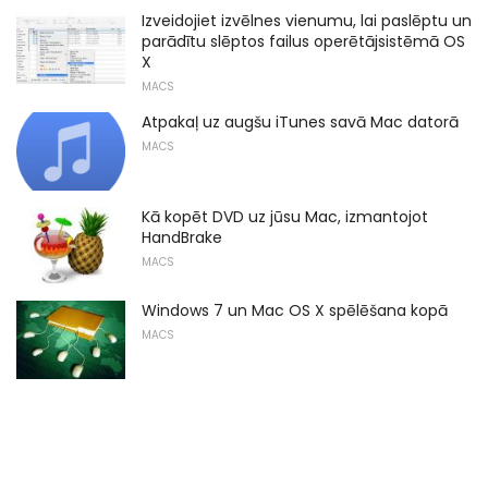
Izveidojiet izvēlnes vienumu, lai paslēptu un
parādītu slēptos failus operētājsistēmā OS
X
MACS
Atpakaļ uz augšu iTunes savā Mac datorā
MACS
Kā kopēt DVD uz jūsu Mac, izmantojot
HandBrake
MACS
Windows 7 un Mac OS X spēlēšana kopā
MACS