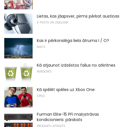
Lietas, kas jāapsver, pirms pērkat austiņas
E-PASTS UN ZIŅOJUMI
Kas ir pērkonslēga liela ātruma I / O?
MACS
Kā atjaunot izdzēstos failus no atkritnes
WINDOWS
Kā spēlēt spēles uz Xbox One
SPĒLE
Furman Elite-15 PFi maiņstrāvas
kondicionieris: pārskats
PRODUKTU APSKATS