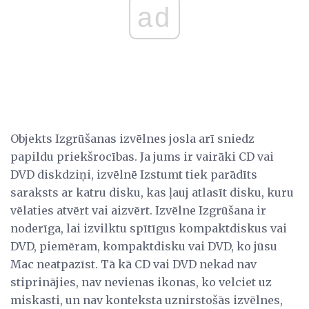
ad
Objekts Izgrūšanas izvēlnes josla arī sniedz
papildu priekšrocības. Ja jums ir vairāki CD vai
DVD diskdziņi, izvēlnē Izstumt tiek parādīts
saraksts ar katru disku, kas ļauj atlasīt disku, kuru
vēlaties atvērt vai aizvērt. Izvēlne Izgrūšana ir
noderīga, lai izvilktu spītīgus kompaktdiskus vai
DVD, piemēram, kompaktdisku vai DVD, ko jūsu
Mac neatpazīst. Tā kā CD vai DVD nekad nav
stiprinājies, nav nevienas ikonas, ko velciet uz
miskasti, un nav konteksta uznirstošās izvēlnes,