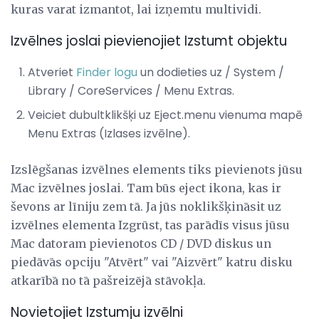
kuras varat izmantot, lai izņemtu multividi.
Izvēlnes joslai pievienojiet Izstumt objektu
Atveriet
Finder logu
un dodieties uz / System /
Library / CoreServices / Menu Extras.
Veiciet dubultklikšķi uz Eject.menu vienuma mapē
Menu Extras (Izlases izvēlne).
Izslēgšanas izvēlnes elements tiks pievienots jūsu
Mac izvēlnes joslai. Tam būs eject ikona, kas ir
ševons ar līniju zem tā. Ja jūs noklikšķināsit uz
izvēlnes elementa Izgrūst, tas parādīs visus jūsu
Mac datoram pievienotos CD / DVD diskus un
piedāvās opciju "Atvērt" vai "Aizvērt" katru disku
atkarībā no tā pašreizējā stāvokļa.
Novietojiet Izstumju izvēlni