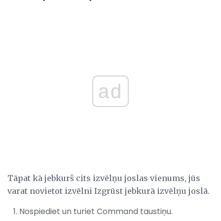
ad
Tāpat kā jebkurš cits izvēlņu joslas vienums, jūs
varat novietot izvēlni Izgrūst jebkurā izvēlņu joslā.
Nospiediet un turiet Command taustiņu.