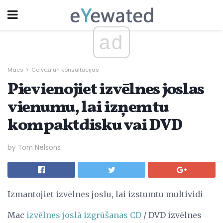
ad
Macs
Ceļveži un konsultācijas
Pievienojiet izvēlnes joslas
vienumu, lai izņemtu
kompaktdisku vai DVD
by Tom Nelsons
Izmantojiet izvēlnes joslu, lai izstumtu multividi
Mac
izvēlnes joslā
izgrūšanas CD
/ DVD izvēlnes