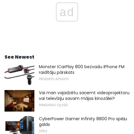
ad
See Newest
Monster iCarPlay 800 bezvadu iPhone FM
raidītāju pārskats
PRODUKTU APSKATS
Vai man vajadzētu saņemt videoprojektoru
vai televīziju savam mājas kinozālei?
PIRKŠANAS CEĻVEŽI
CyberPower Gamer Infinity 8800 Pro spēļu
galds
SPĒLE