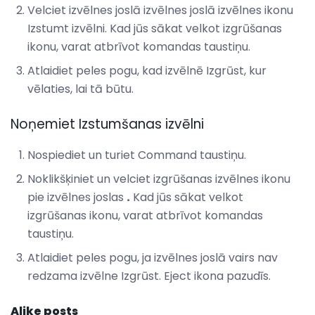
Velciet izvēlnes joslā izvēlnes joslā izvēlnes ikonu
Izstumt izvēlni. Kad jūs sākat velkot izgrūšanas
ikonu, varat atbrīvot komandas taustiņu.
Atlaidiet peles pogu, kad izvēlnē Izgrūst, kur
vēlaties, lai tā būtu.
Noņemiet Izstumšanas izvēlni
Nospiediet un turiet Command taustiņu.
Noklikšķiniet un velciet izgrūšanas izvēlnes ikonu
pie izvēlnes joslas
.
Kad jūs sākat velkot
izgrūšanas ikonu, varat atbrīvot komandas
taustiņu.
Atlaidiet peles pogu, ja izvēlnes joslā vairs nav
redzama izvēlne Izgrūst. Eject ikona pazudīs.
Alike posts