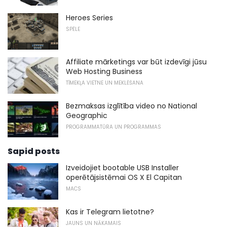
Heroes Series
SPĒLE
Affiliate mārketings var būt izdevīgi jūsu
Web Hosting Business
TĪMEKĻA VIETNE UN MEKLĒŠANA
Bezmaksas izglītība video no National
Geographic
PROGRAMMATŪRA UN PROGRAMMAS
Sapid posts
Izveidojiet bootable USB Installer
operētājsistēmai OS X El Capitan
MACS
Kas ir Telegram lietotne?
JAUNS UN NĀKAMAIS