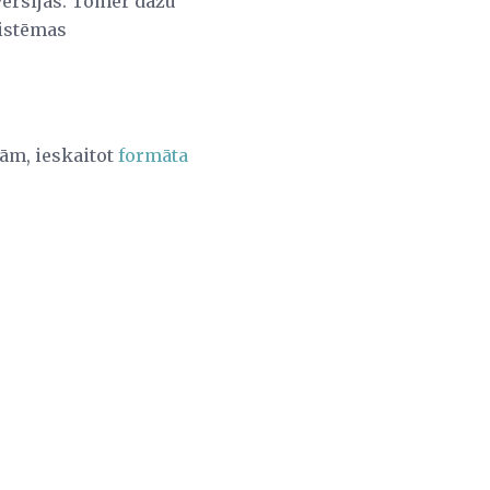
ersijās. Tomēr dažu
sistēmas
ām, ieskaitot
formāta