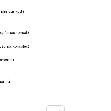
ndrindas kodi?
tkopšanas konsoli)
opšanas konsoles)
komandu
manda