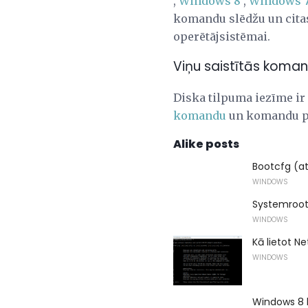
,
Windows 8
,
Windows 
komandu slēdžu un cita
operētājsistēmai.
Viņu saistītās koma
Diska tilpuma iezīme i
komandu
un komandu pā
Alike posts
Bootcfg (a
WINDOWS
Systemroot
WINDOWS
Kā lietot N
WINDOWS
Windows 8 