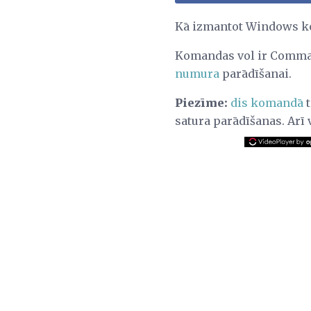
Kā izmantot Windows 
Komandas vol ir Comma
numura
parādīšanai.
Piezīme:
dis komandā
t
satura parādīšanas. Ar