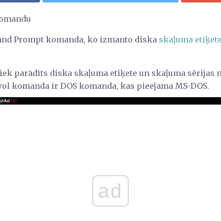
komandu
nd Prompt komanda, ko izmanto diska
skaļuma etiķet
iek parādīts diska skaļuma etiķete un skaļuma sērijas
ī vol komanda ir DOS komanda, kas pieejama MS-DOS.
ad