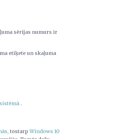
ļuma sērijas numurs ir
uma etiķete un skaļuma
 sistēmā
.
mās,
tostarp
Windows 10