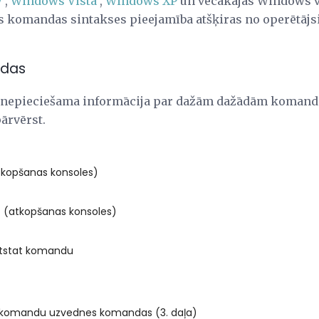
7
,
Windows Vista
,
Windows XP
un vecākajās Windows v
s komandas sintakses pieejamība atšķiras no operētāj
ndas
r nepieciešama informācija par dažām dažādām komand
rvērst.
tkopšanas konsoles)
 (atkopšanas konsoles)
etstat komandu
komandu uzvednes komandas (3. daļa)