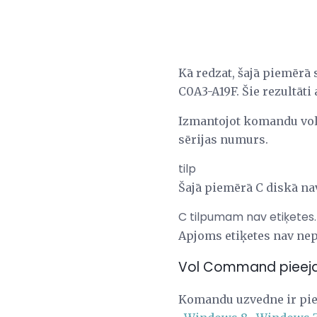
Kā redzat, šajā piemērā
C0A3-A19F. Šie rezultāti
Izmantojot komandu vol,
sērijas numurs.
tilp
Šajā piemērā C diskā na
C tilpumam nav etiķetes.
Apjoms etiķetes nav n
Vol Command pieej
Komandu uzvedne ir pi