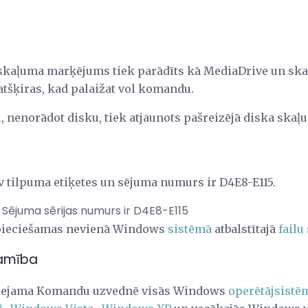
 skaļuma marķējums tiek parādīts kā MediaDrive un ska
 atšķiras, kad palaižat vol komandu.
 nenorādot disku, tiek atjaunots pašreizējā diska skaļ
v tilpuma etiķetes un sējuma numurs ir D4E8-E115.
 Sējuma sērijas numurs ir D4E8-E115
epieciešamas nevienā Windows
sistēmā
atbalstītajā
failu
amība
eejama Komandu uzvednē visās Windows
operētājsistē