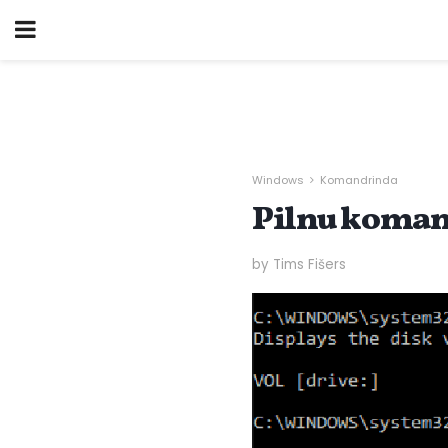
Windows
Komandrinda
Pilnu komand
by Tims Fišers