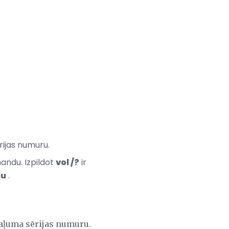
ijas numuru.
andu. Izpildot
vol /?
ir
mu
.
aļuma sērijas numuru.