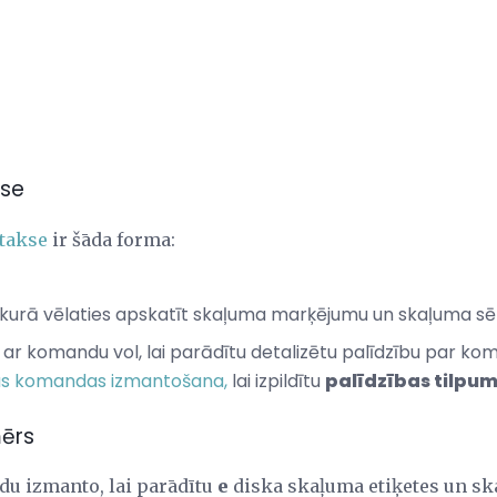
kse
takse
ir šāda forma:
 kurā vēlaties apskatīt skaļuma marķējumu un skaļuma sēr
ar komandu vol, lai parādītu detalizētu palīdzību par kom
as komandas izmantošana,
lai izpildītu
palīdzības tilpu
mērs
u izmanto, lai parādītu
e
diska skaļuma etiķetes un sk