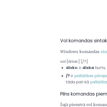
Vol komandas sinta
Windows komandas
sin
vol [drive:] [/?]
disks:
ir
diska
burts,
/?
ir
palīdzības pāreja
tāda pati kā
palīdzīb
Pilns komandas pie
Šajā piemērā vol komand