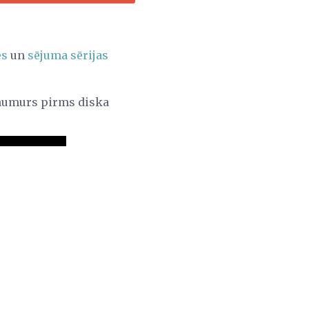
es
un
sējuma sērijas
 numurs pirms diska