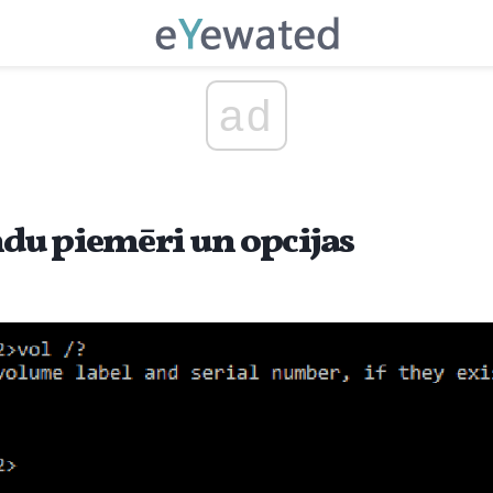
ad
u piemēri un opcijas