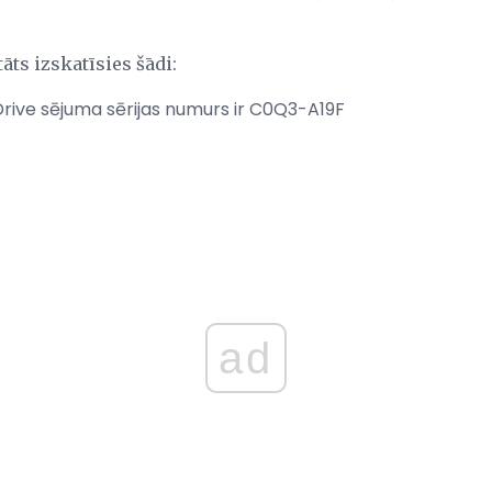
ts izskatīsies šādi:
Drive sējuma sērijas numurs ir C0Q3-A19F
ad