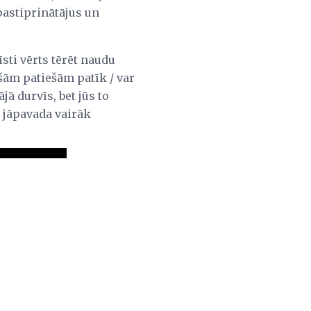
 pastiprinātājus un
īsti vērts tērēt naudu
ešām patiešām patīk / var
jā durvīs, bet jūs to
s jāpavada vairāk