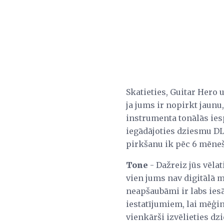
Skatieties, Guitar Hero 
ja jums ir nopirkt jaunu,
instrumenta tonālās iesp
iegādājoties dziesmu DLC
pirkšanu ik pēc 6 mēne
Tone
- Dažreiz jūs vēla
vien jums nav digitālā m
neapšaubāmi ir labs iesā
iestatījumiem, lai mēģinā
vienkārši izvēlieties dzi