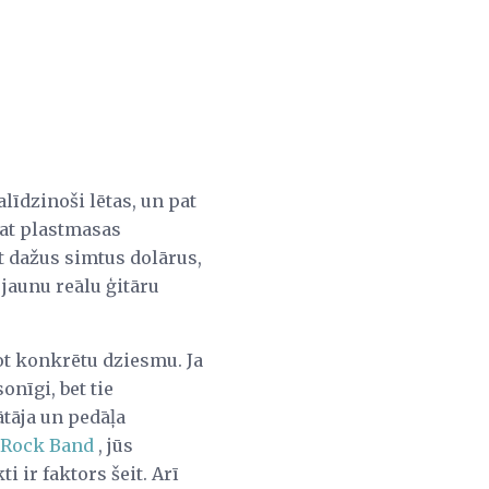
līdzinoši lētas, un pat
dzat plastmasas
t dažus simtus dolārus,
jaunu reālu ģitāru
ot konkrētu dziesmu. Ja
nīgi, bet tie
ātāja un pedāļa
Rock Band
, jūs
i ir faktors šeit. Arī