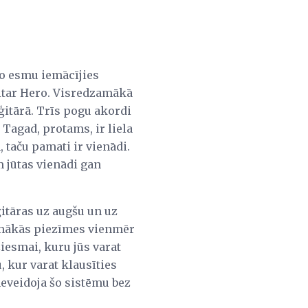
jo esmu iemācījies
Guitar Hero. Visredzamākā
 ģitārā. Trīs pogu akordi
 Tagad, protams, ir liela
 taču pamati ir vienādi.
 jūtas vienādi gan
ģitāras uz augšu un uz
 zemākās piezīmes vienmēr
iesmai, kuru jūs varat
, kur varat klausīties
eveidoja šo sistēmu bez