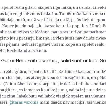
spēlēt reālu ģitāru aizņem ilgu laiku, un daudzi cilvēk
tas bija viegli, ikviens to darītu. Tomēr mūzika ir vien
būt daļa no tā, un tā var būt daļa no tā, ja jūs liekat lep
. Kāpēc jūs domājat, ka karaoke ir tik populāra? Rock B
edalīties mūzikas veidošanā, pat ja tas ir tikai pamatlīmen
īgi no jūsu prasmju līmeņa. Ja vien jums nav daudz awes
iespējams, nebūsiet gatavi visiem kopā un spēlēt reālu 
ēlēt Rock Band ar visiem.
Guitar Hero Fail nesekmīgi, salīdzinot ar Real Gu
t reālu ģitāru, ir jautri kā ellē. Kad jūs sākat, tas ir mil
 un īsceļus, kas atvieglo visu šo sarežģīto lietu, un pēkš
 (Guitar.About.com, starp citu, ir dažas lieliskas noda
mu ģitāru, es iemācos kaut ko jaunu, vai tā ir jauna dzie
au zinu, labāk būtu vai labāk vieglāk spēlēt. Jūs vienmēr
uses,
ģitāras varonis
mani daudz nav mācījis. Jūs vienkār