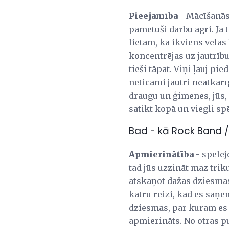
Pieejamība
- Mācīšanās 
pametuši darbu agri. Ja 
lietām, ka ikviens vēlas 
koncentrējas uz jautrību
tieši tāpat. Viņi ļauj pi
neticami jautri neatkar
draugu un ģimenes, jūs, 
satikt kopā un viegli sp
Bad - kā Rock Band / 
Apmierinātība
- spēlējo
tad jūs uzzināt maz triku
atskaņot dažas dziesmas.
katru reizi, kad es saņe
dziesmas, par kurām es j
apmierināts. No otras p