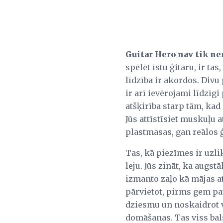
Guitar Hero nav tik ner
spēlēt īstu ģitāru, ir t
līdzība ir akordos. Divu 
ir arī ievērojami līdzīgi
atšķirība starp tām, kad
Jūs attīstīsiet muskuļu
plastmasas, gan reālos ģ
Tas, kā piezīmes ir uzli
leju. Jūs zināt, ka augs
izmanto zaļo kā mājas at
pārvietot, pirms gem pat 
dziesmu un noskaidrot v
domāšanas. Tas viss bals