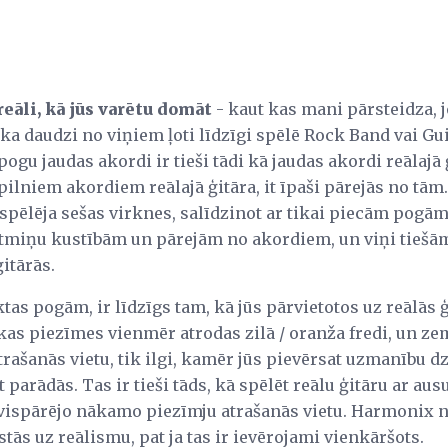
eāli, kā jūs varētu domāt
- kaut kas mani pārsteidza, 
as, ka daudzi no viņiem ļoti līdzīgi spēlē Rock Band vai 
pogu jaudas akordi ir tieši tādi kā jaudas akordi reālajā
 pilniem akordiem reālajā ģitāra, it īpaši pārejās no tām.
 spēlēja sešas virknes, salīdzinot ar tikai piecām pogām,
 atmiņu kustībām un pārejām no akordiem, un viņi tiešām
itārās.
ktas pogām, ir līdzīgs tam, kā jūs pārvietotos uz reālās 
tākas piezīmes vienmēr atrodas zilā / oranža fredi, un
rašanās vietu, tik ilgi, kamēr jūs pievērsat uzmanību dz
parādās. Tas ir tieši tāds, kā spēlēt reālu ģitāru ar ausu
ispārējo nākamo piezīmju atrašanās vietu. Harmonix n
tās uz reālismu, pat ja tas ir ievērojami vienkāršots.