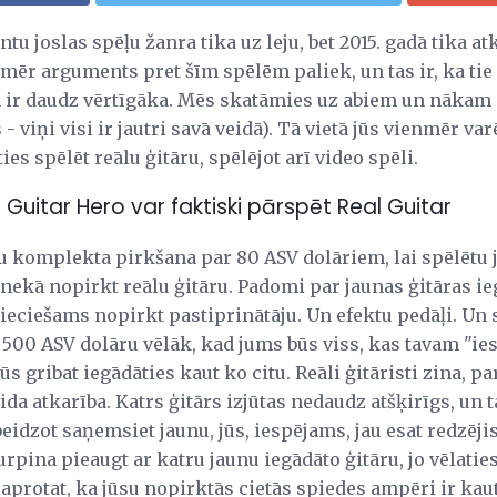
u joslas spēļu žanra tika uz leju, bet 2015. gadā tika a
mēr arguments pret šīm spēlēm paliek, un tas ir, ka tie 
ā ir daudz vērtīgāka. Mēs skatāmies uz abiem un nākam
 viņi visi ir jautri savā veidā). Tā vietā jūs vienmēr va
ies spēlēt reālu ģitāru, spēlējot arī video spēli.
 Guitar Hero var faktiski pārspēt Real Guitar
ru komplekta pirkšana par 80 ASV dolāriem, lai spēlētu 
nekā nopirkt reālu ģitāru. Padomi par jaunas ģitāras iegā
ieciešams nopirkt pastiprinātāju. Un efektu pedāļi. Un s
n 500 ASV dolāru vēlāk, kad jums būs viss, kas tavam "i
s gribat iegādāties kaut ko citu. Reāli ģitāristi zina, pa
ida atkarība. Katrs ģitārs izjūtas nedaudz atšķirīgs, un 
beidzot saņemsiet jaunu, jūs, iespējams, jau esat redzēji
rpina pieaugt ar katru jaunu iegādāto ģitāru, jo vēlatie
saprotat, ka jūsu nopirktās cietās spiedes ampēri ir kaut