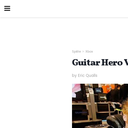
Spēle
Xbox
Guitar Hero V
by Eric Qualls