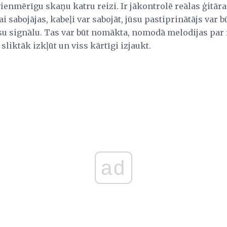
enmērīgu skaņu katru reizi. Ir jākontrolē reālas ģitāra
ai sabojājas, kabeļi var sabojāt, jūsu pastiprinātājs var b
su signālu. Tas var būt nomākta, nomodā melodijas par re
sliktāk izkļūt un viss kārtīgi izjaukt.
ad