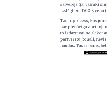
satvērējs (jā, vairāki s
izslēgt pie 1500 $ cenu 
Tas ir process, kas jums 
par pienācīgu aprīkojumu
to izdarīt vai ne. Sākot 
pārtverstu (tonāli, nevi
naudas. Tas ir ļauns, bet 