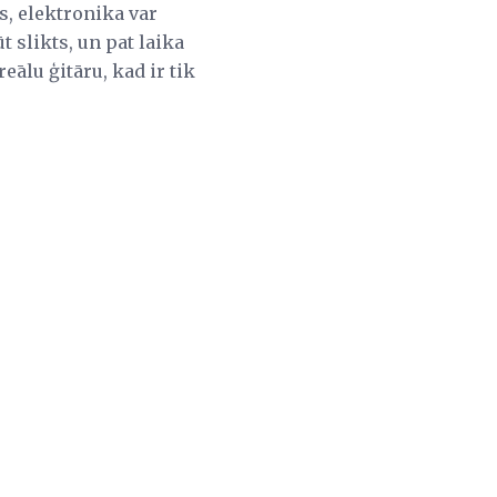
s, elektronika var
ūt slikts, un pat laika
ālu ģitāru, kad ir tik