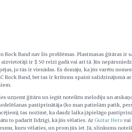
un Rock Band nav šīs problēmas. Plastmasas ģitāras ir sa
 aizvietotāji ir $ 50 reizi gadā vai arī tā. Jūs nepārsnie
ējas, jo tās ir vienādas. Es domāju, ka jūs varētu nomes
 Rock Band, bet tas ir kritums spainī salīdzinājumā ar 
šiem.
ties uzņemt ģitāru un iegūt noteiktu melodiju un atskaņ
odelēšanas pastiprinātāja (ko man patiešām patīk, perso
cējiem), tas nozīmē, ka daudz laika jāpielāgo pastiprin
tu to padarīt līdzīgi, kā jūs vēlaties. Ar
Guitar Hero
vai
esmu, kuru vēlaties, un prom jūs iet. Jā, slinkums noteikt