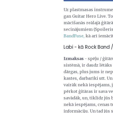
Uz plastmasas instrument
gan Guitar Hero Live. To
mācīšanās reālajā ģitār
secinājumiem (Spoileris -
BandFuse,
kā arī iemācīt
Labi - kā Rock Band /
Izmaksas
- spēļu / ģitā
sistēmā, ir daudz lētāks 
dārgas, plus jums ir nep
kastes, darbarīki utt. U
vairāk nekā iespējams, jū
pērkot ģitāras ir sava ve
savādāk, un, tiklīdz jūs 
nekā iespējams, cenas tu
informāciju. Un tad jūs 