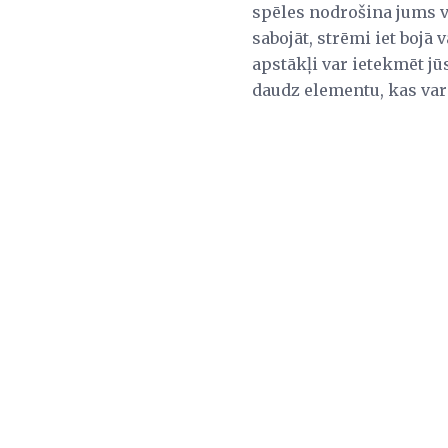
spēles nodrošina jums vi
sabojāt, strēmi iet bojā v
apstākļi var ietekmēt jū
daudz elementu, kas var 