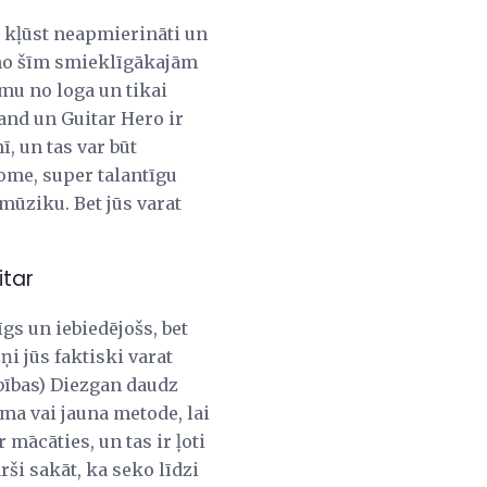
i kļūst neapmierināti un
a no šīm smieklīgākajām
numu no loga un tikai
and un Guitar Hero ir
ī, un tas var būt
ome, super talantīgu
mūziku. Bet jūs varat
itar
zīgs un iebiedējošs, bet
ņi jūs faktiski varat
rbības) Diezgan daudz
sma vai jauna metode, lai
 mācāties, un tas ir ļoti
ši sakāt, ka seko līdzi