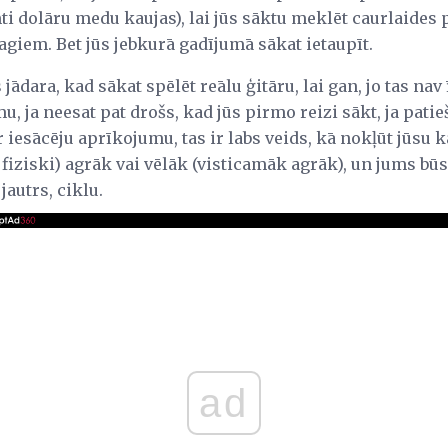
imti dolāru medu kaujas), lai jūs sāktu meklēt caurlaides
tagiem. Bet jūs jebkurā gadījumā sākat ietaupīt.
jādara, kad sākat spēlēt reālu ģitāru, lai gan, jo tas nav 
, ja neesat pat drošs, kad jūs pirmo reizi sākt, ja pati
ar iesācēju aprīkojumu, tas ir labs veids, kā nokļūt jūsu kā
s fiziski) agrāk vai vēlāk (visticamāk agrāk), un jums bū
jautrs, ciklu.
ad