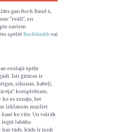
tklāts gan Rock Band 4,
nav "reāli", un
 pie saviem
rētu spēlēt
RockSmith
vai
jau esošajā spēļu
di. Īsti ģitāras ir
tīgas, siksnas, kabeļi,
esācēja" komplektam,
r ko es runāju, bet
tas izklausās mazliet
s kaut ko citu. Un vairāk
s iegūt labāku
 kas tāds, kāds ir junk