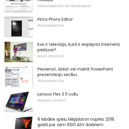
PROGRAMMATŪRA UN PROGRAMMAS
Pinta Photo Editor
PROGRAMMATŪRA
Kas ir televīzija, kurā ir iespējota interneta
piekļuve?
MĀJAS KINOZĀLES
Pievienot, dzēst vai mainīt PowerPoint
prezentāciju secību
PROGRAMMATŪRA
Lenovo Flex 3 11 collu
PRODUKTU APSKATS
8 labākie spēļu klēpjdatori nopirks 2018.
gadā par zem 1000 ASV dolāriem