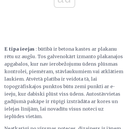
E tipa ieejas
: būtībā ir betona kastes ar plakanu
rētu uz augšu. Tos galvenokārt izmanto plakanajos
apgabalos, kur nav ierobežojumu ūdens plūsmas
kontrolei, piemēram, stāvlaukumiem vai atklātiem
laukiem. Atvērtā platība ir veidota tā, lai
topogrāfiskajos punktos būtu zemi punkti ar e-
ieeju, kur dabiski plūst viss ūdens. Autostāvvietas
gadījumā pakāpe ir rūpīgi izstrādāta ar kores un
ielejas līnijām, lai novadītu visus noteci uz
ieplūdes vietām.
Neatkarīgi no virsmas noteces, dizainers ir jāņem