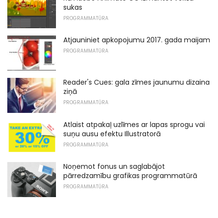
sukas
PROGRAMMATŪRA
Atjauniniet apkopojumu 2017. gada maijam
PROGRAMMATŪRA
Reader's Cues: gala zīmes jaunumu dizaina
ziņā
PROGRAMMATŪRA
Atlaist atpakaļ uzlīmes ar lapas sprogu vai
suņu ausu efektu Illustratorā
PROGRAMMATŪRA
Noņemot fonus un saglabājot
pārredzamību grafikas programmatūrā
PROGRAMMATŪRA