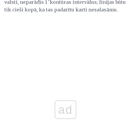
valsti, neparādīs 1 'kontūras intervālus; līnijas būtu
tik cieši kopā, ka tas padarītu karti nesalasāmu.
ad