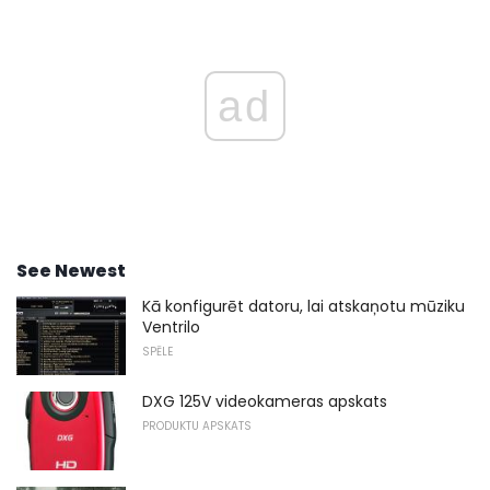
ad
See Newest
Kā konfigurēt datoru, lai atskaņotu mūziku
Ventrilo
SPĒLE
DXG 125V videokameras apskats
PRODUKTU APSKATS