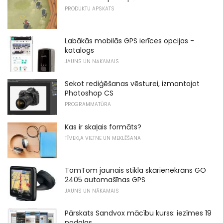
PRODUKTU APSKATS
Labākās mobilās GPS ierīces opcijas -
katalogs
JAUNS UN NĀKAMAIS
Sekot rediģēšanas vēsturei, izmantojot
Photoshop CS
PROGRAMMATŪRA
Kas ir skaļais formāts?
TĪMEKĻA VIETNE UN MEKLĒŠANA
TomTom jaunais stikla skārienekrāns GO
2405 automašīnas GPS
JAUNS UN NĀKAMAIS
Pārskats Sandvox mācību kurss: iezīmes 19
nodaļas