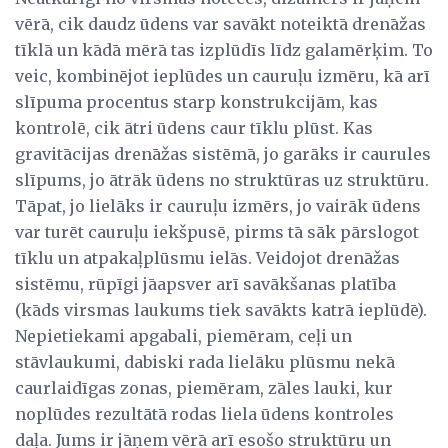
vērā, cik daudz ūdens var savākt noteiktā drenāžas
tīklā un kādā mērā tas izplūdīs līdz galamērķim. To
veic, kombinējot ieplūdes un cauruļu izmēru, kā arī
slīpuma procentus starp konstrukcijām, kas
kontrolē, cik ātri ūdens caur tīklu plūst. Kas
gravitācijas drenāžas sistēmā, jo garāks ir caurules
slīpums, jo ātrāk ūdens no struktūras uz struktūru.
Tāpat, jo lielāks ir cauruļu izmērs, jo vairāk ūdens
var turēt cauruļu iekšpusē, pirms tā sāk pārslogot
tīklu un atpakaļplūsmu ielās. Veidojot drenāžas
sistēmu, rūpīgi jāapsver arī savākšanas platība
(kāds virsmas laukums tiek savākts katrā ieplūdē).
Nepietiekami apgabali, piemēram, ceļi un
stāvlaukumi, dabiski rada lielāku plūsmu nekā
caurlaidīgas zonas, piemēram, zāles lauki, kur
noplūdes rezultātā rodas liela ūdens kontroles
daļa. Jums ir jāņem vērā arī esošo struktūru un