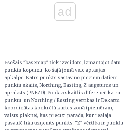
ad
Esošais "basemap" tiek izveidots, izmantojot datu
punktu kopumu, ko šajā jomā veic aptaujas
apkalpe. Katrs punkts sastāv no pieciem datiem:
punktu skaits, Northing, Easting, Z-augstums un
apraksts (PNEZD). Punkta skaitlis diferencē katru
punktu, un Northing / Easting vērtības ir Dekarta
koordinātas konkrētā kartes zonā (piemēram,
valsts plakne), kas precīzi parāda, kur reālajā
pasaulē tika uzņemts punkts. "Z" vērtība ir punkta