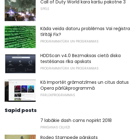
Call of Duty World kara karšu pakotne 3
SPĒLE
Kāda veida datoru problēmas Vai reģistra
tīrītāji Fix?
PROGRAMMATŪRA UN PROGRAMMAS
HDDScan v4.0 Bezmaksas cietā diska
testēšanas rīka apskats
PROGRAMMATŪRA UN PROGRAMMAS
Kā Importēt grāmatzīmes un citus datus
Opera pārlūkprogrammā
PĀRLŪKPROGRAMMAS
Sapid posts
7 labākie dash cams nopirkt 2018
PIRKŠANAS CEĻVEŽI
Rodeo Stampede pārskats