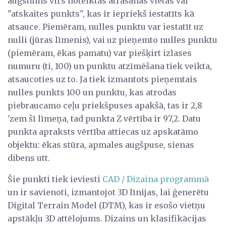
augstums virs noteiktas atrašanās vietas vai
"atskaites punkts", kas ir iepriekš iestatīts kā
atsauce. Piemēram, nulles punktu var iestatīt uz
nulli (jūras līmenis), vai uz pieņemto nulles punktu
(piemēram, ēkas pamatu) var piešķirt izlases
numuru (ti, 100) un punktu atzīmēšana tiek veikta,
atsaucoties uz to. Ja tiek izmantots pieņemtais
nulles punkts 100 un punktu, kas atrodas
piebraucamo ceļu priekšpuses apakšā, tas ir 2,8
'zem šī līmeņa, tad punkta Z vērtība ir 97,2. Datu
punkta apraksts vērtība attiecas uz apskatāmo
objektu: ēkas stūra, apmales augšpuse, sienas
dibens utt.
Šie punkti tiek ieviesti
CAD / Dizaina programmā
un ir savienoti, izmantojot 3D līnijas, lai ģenerētu
Digital Terrain Model (DTM), kas ir esošo vietņu
apstākļu 3D attēlojums. Dizains un klasifikācijas