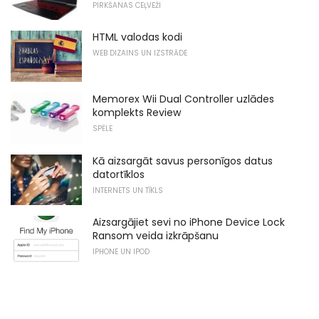
PIRKŠANAS CEĻVEŽI
HTML valodas kodi
WEB DIZAINS UN IZSTRĀDE
Memorex Wii Dual Controller uzlādes
komplekts Review
SPĒLE
Kā aizsargāt savus personīgos datus
datortīklos
INTERNETS UN TĪKLS
Aizsargājiet sevi no iPhone Device Lock
Ransom veida izkrāpšanu
IPHONE UN IPOD