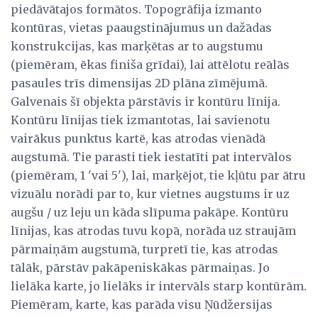
piedāvātajos formātos. Topogrāfija izmanto
kontūras, vietas paaugstinājumus un dažādas
konstrukcijas, kas marķētas ar to augstumu
(piemēram, ēkas finiša grīdai), lai attēlotu reālās
pasaules trīs dimensijas 2D plāna zīmējumā.
Galvenais šī objekta pārstāvis ir kontūru līnija.
Kontūru līnijas tiek izmantotas, lai savienotu
vairākus punktus kartē, kas atrodas vienādā
augstumā. Tie parasti tiek iestatīti pat intervālos
(piemēram, 1 'vai 5'), lai, marķējot, tie kļūtu par ātru
vizuālu norādi par to, kur vietnes augstums ir uz
augšu / uz leju un kāda slīpuma pakāpe. Kontūru
līnijas, kas atrodas tuvu kopā, norāda uz straujām
pārmaiņām augstumā, turpretī tie, kas atrodas
tālāk, pārstāv pakāpeniskākas pārmaiņas. Jo
lielāka karte, jo lielāks ir intervāls starp kontūrām.
Piemēram, karte, kas parāda visu Ņūdžersijas