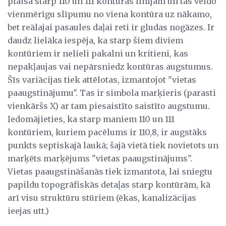
plaisa starp 110 un 111 kontūras līnijām un tas veido
vienmērīgu slīpumu no viena kontūra uz nākamo,
bet reālajai pasaules daļai reti ir gludas nogāzes. Ir
daudz lielāka iespēja, ka starp šiem diviem
kontūriem ir nelieli pakalni un kritieni, kas
nepakļaujas vai nepārsniedz kontūras augstumus.
Šīs variācijas tiek attēlotas, izmantojot "vietas
paaugstinājumu". Tas ir simbola marķieris (parasti
vienkāršs X) ar tam piesaistīto saistīto augstumu.
Iedomājieties, ka starp maniem 110 un 111
kontūriem, kuriem pacēlums ir 110,8, ir augstāks
punkts septiskajā laukā; šajā vietā tiek novietots un
marķēts marķējums "vietas paaugstinājums".
Vietas paaugstināšanās tiek izmantota, lai sniegtu
papildu topogrāfiskās detaļas starp kontūrām, kā
arī visu struktūru stūriem (ēkas, kanalizācijas
ieejas utt.)