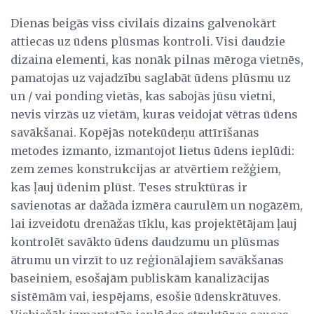
Dienas beigās viss civilais dizains galvenokārt
attiecas uz ūdens plūsmas kontroli. Visi daudzie
dizaina elementi, kas nonāk pilnas mēroga vietnēs,
pamatojas uz vajadzību saglabāt ūdens plūsmu uz
un / vai ponding vietās, kas sabojās jūsu vietni,
nevis virzās uz vietām, kuras veidojat vētras ūdens
savākšanai. Kopējās notekūdeņu attīrīšanas
metodes izmanto, izmantojot lietus ūdens ieplūdi:
zem zemes konstrukcijas ar atvērtiem režģiem,
kas ļauj ūdenim plūst. Teses struktūras ir
savienotas ar dažāda izmēra caurulēm un nogāzēm,
lai izveidotu drenāžas tīklu, kas projektētājam ļauj
kontrolēt savākto ūdens daudzumu un plūsmas
ātrumu un virzīt to uz reģionālajiem savākšanas
baseiniem, esošajām publiskām kanalizācijas
sistēmām vai, iespējams, esošie ūdenskrātuves.