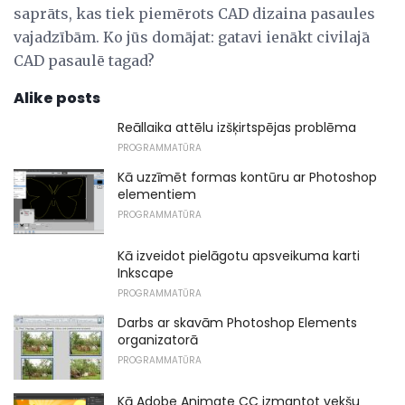
saprāts, kas tiek piemērots CAD dizaina pasaules
vajadzībām. Ko jūs domājat: gatavi ienākt civilajā
CAD pasaulē tagad?
Alike posts
Reāllaika attēlu izšķirtspējas problēma
PROGRAMMATŪRA
Kā uzzīmēt formas kontūru ar Photoshop
elementiem
PROGRAMMATŪRA
Kā izveidot pielāgotu apsveikuma karti
Inkscape
PROGRAMMATŪRA
Darbs ar skavām Photoshop Elements
organizatorā
PROGRAMMATŪRA
Kā Adobe Animate CC izmantot vekšu