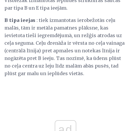
Visbiežāk izmantotās ieplūdes struktūras saucas
par tipa B un E tipa ieejām.
B tipa ieejas
: tiek izmantotas ierobežotās ceļu
malās, tām ir metāla pamatnes plāksne, kas
ievietota tieši iegremdējumā, un režģis atrodas uz
ceļa seguma. Ceļu drenāža ir vērsta no ceļa vainaga
(centrālā līnija) pret apmales un notekas līnija ir
nogāzēta pret B ieeju. Tas nozīmē, ka ūdens plūst
no ceļa centra uz leju līdz malām abās pusēs, tad
plūst gar malu un ieplūdes vietās.
ad