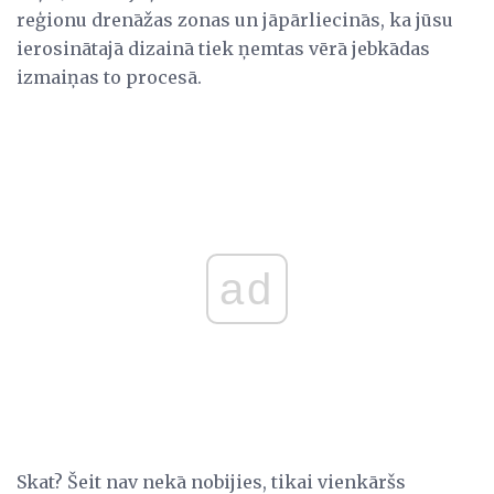
reģionu drenāžas zonas un jāpārliecinās, ka jūsu
ierosinātajā dizainā tiek ņemtas vērā jebkādas
izmaiņas to procesā.
ad
Skat? Šeit nav nekā nobijies, tikai vienkāršs