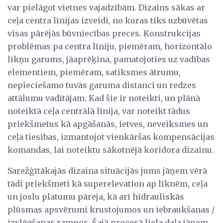
var pielāgot vietnes vajadzībām. Dizains sākas ar
ceļa centra līnijas izveidi, no kuras tiks uzbūvētas
visas pārējās būvniecības preces. Konstrukcijas
problēmas pa centra līniju, piemēram, horizontālo
līkņu garums, jāaprēķina, pamatojoties uz vadības
elementiem, piemēram, satiksmes ātrumu,
nepieciešamo tuvās garuma distanci un redzes
attālumu vadītājam. Kad šie ir noteikti, un plānā
noteiktā ceļa centrālā līnija, var noteikt tādus
priekšmetus kā apgāšanās, ietves, neveiksmes un
ceļa tiesības, izmantojot vienkāršas kompensācijas
komandas, lai noteiktu sākotnējā koridora dizainu.
Sarežģītākajās dizaina situācijās jums jāņem vērā
tādi priekšmeti kā superelevation ap līknēm, ceļa
un joslu platumu pāreja, kā arī hidrauliskās
plūsmas apsvērumi krustojumos un iebraukšanas /
izslēgšanas rampos. Šajā procesā liela daļa jāņem