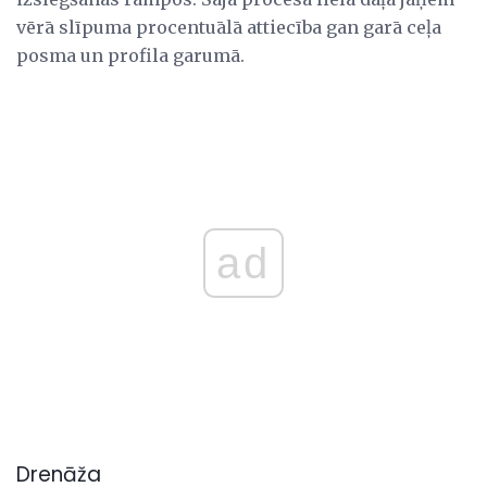
vērā slīpuma procentuālā attiecība gan garā ceļa
posma un profila garumā.
ad
Drenāža