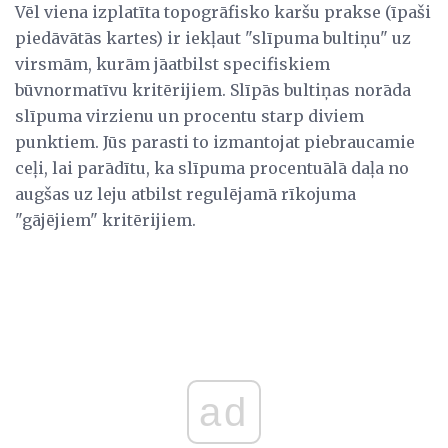
Vēl viena izplatīta topogrāfisko karšu prakse (īpaši
piedāvātās kartes) ir iekļaut "slīpuma bultiņu" uz
virsmām, kurām jāatbilst specifiskiem
būvnormatīvu kritērijiem. Slīpās bultiņas norāda
slīpuma virzienu un procentu starp diviem
punktiem. Jūs parasti to izmantojat piebraucamie
ceļi, lai parādītu, ka slīpuma procentuālā daļa no
augšas uz leju atbilst regulējamā rīkojuma
"gājējiem" kritērijiem.
ad