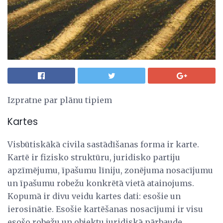
Izpratne par plānu tipiem
Kartes
Visbūtiskākā civila sastādīšanas forma ir karte.
Kartē ir fizisko struktūru, juridisko partiju
apzīmējumu, īpašumu līniju, zonējuma nosacījumu
un īpašumu robežu konkrētā vietā atainojums.
Kopumā ir divu veidu kartes dati: esošie un
ierosinātie. Esošie kartēšanas nosacījumi ir visu
esošo robežu un objektu juridiskā pārbaude