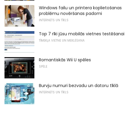
Windows failu un printera koplietošanas
problēmu novēršanas padomi
INTERNETS UN TĪKLS
Top 7 rīki jūsu mobilās vietnes testēšanai
TĪMEKĻA VIETNE UN MEKLĒŠANA
Romantiskās Wii U spēles
SPĒLE
Burvju numuri bezvadu un datoru tīklā
INTERNETS UN TĪKLS