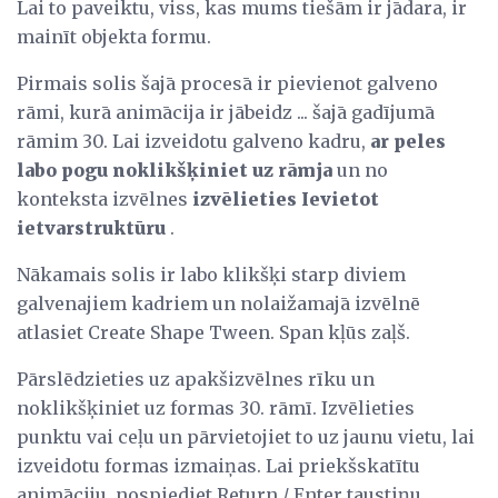
Lai to paveiktu, viss, kas mums tiešām ir jādara, ir
mainīt objekta formu.
Pirmais solis šajā procesā ir pievienot galveno
rāmi, kurā animācija ir jābeidz ... šajā gadījumā
rāmim 30. Lai izveidotu galveno kadru,
ar peles
labo pogu noklikšķiniet uz rāmja
un no
konteksta izvēlnes
izvēlieties Ievietot
ietvarstruktūru
.
Nākamais solis ir labo klikšķi starp diviem
galvenajiem kadriem un nolaižamajā izvēlnē
atlasiet Create Shape Tween. Span kļūs zaļš.
Pārslēdzieties uz apakšizvēlnes rīku un
noklikšķiniet uz formas 30. rāmī. Izvēlieties
punktu vai ceļu un pārvietojiet to uz jaunu vietu, lai
izveidotu formas izmaiņas. Lai priekšskatītu
animāciju, nospiediet Return / Enter taustiņu.