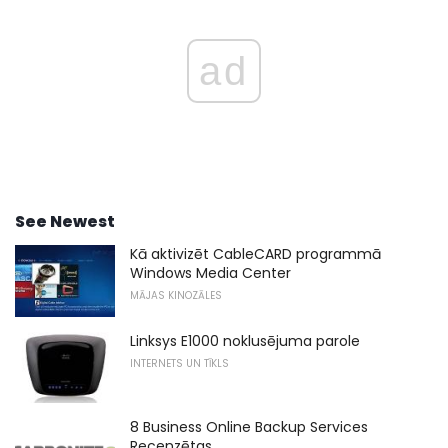
ad
See Newest
Kā aktivizēt CableCARD programmā
Windows Media Center
MĀJAS KINOZĀLES
Linksys E1000 noklusējuma parole
INTERNETS UN TĪKLS
8 Business Online Backup Services
Recenzētas