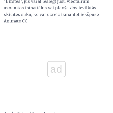
"Birstes", jūs varat ieslēgt jūsu viedtālrunī
uzņemtos fotoattēlus vai planšetdos ievilktās
skicītes suku, ko var uzreiz izmantot iekšpusē
Animate CC.
ad