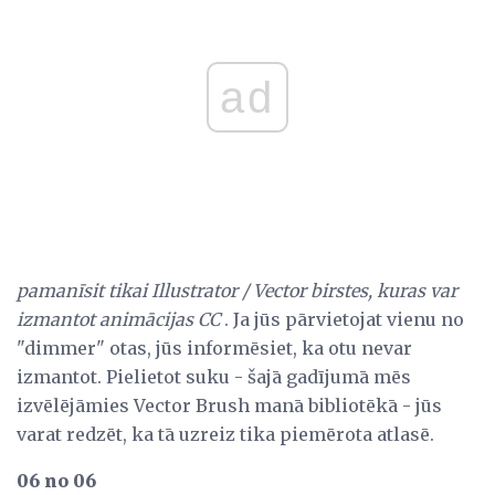
ad
pamanīsit tikai Illustrator / Vector birstes, kuras var
izmantot animācijas CC
. Ja jūs pārvietojat vienu no
"dimmer" otas, jūs informēsiet, ka otu nevar
izmantot. Pielietot suku - šajā gadījumā mēs
izvēlējāmies Vector Brush manā bibliotēkā - jūs
varat redzēt, ka tā uzreiz tika piemērota atlasē.
06 no 06