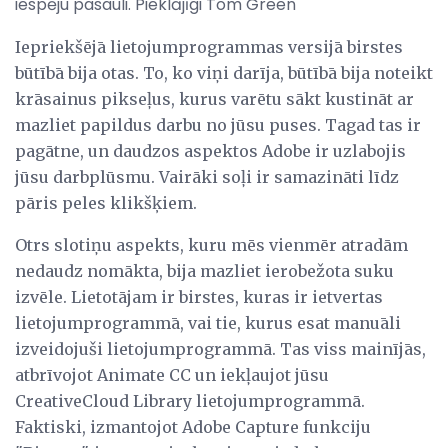
iespēju pasauli. Pieklājīgi Tom Green
Iepriekšējā lietojumprogrammas versijā birstes
būtībā bija otas. To, ko viņi darīja, būtībā bija noteikt
krāsainus pikseļus, kurus varētu sākt kustināt ar
mazliet papildus darbu no jūsu puses. Tagad tas ir
pagātne, un daudzos aspektos Adobe ir uzlabojis
jūsu darbplūsmu. Vairāki soļi ir samazināti līdz
pāris peles klikšķiem.
Otrs slotiņu aspekts, kuru mēs vienmēr atradām
nedaudz nomākta, bija mazliet ierobežota suku
izvēle. Lietotājam ir birstes, kuras ir ietvertas
lietojumprogrammā, vai tie, kurus esat manuāli
izveidojuši lietojumprogrammā. Tas viss mainījās,
atbrīvojot Animate CC un iekļaujot jūsu
CreativeCloud Library lietojumprogrammā.
Faktiski, izmantojot Adobe Capture funkciju