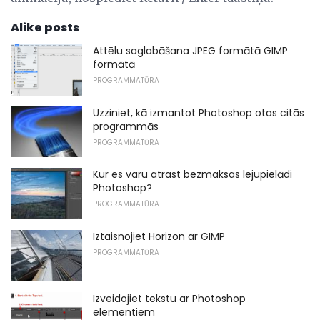
Alike posts
Attēlu saglabāšana JPEG formātā GIMP
formātā
PROGRAMMATŪRA
Uzziniet, kā izmantot Photoshop otas citās
programmās
PROGRAMMATŪRA
Kur es varu atrast bezmaksas lejupielādi
Photoshop?
PROGRAMMATŪRA
Iztaisnojiet Horizon ar GIMP
PROGRAMMATŪRA
Izveidojiet tekstu ar Photoshop
elementiem