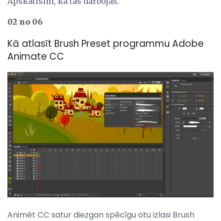
Apskatīsim, kā tas darbojas.
02 no 06
Kā atlasīt Brush Preset programmu Adobe
Animate CC
Animēt CC satur diezgan spēcīgu otu izlasi Brush