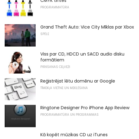
CMYK tintes
PROGRAMMATŪRA
Grand Theft Auto: Vice City Mīklas par Xbox
SPĒLE
Viss par CD, HDCD un SACD audio disku
formātiem
PIRKŠANAS CEĻVEŽI
Reģistrējat lētu domēnu ar Google
TĪMEKĻA VIETNE UN MEKLĒŠANA
Ringtone Designer Pro iPhone App Review
PROGRAMMATŪRA UN PROGRAMMAS
Kā kopēt mūzikas CD uz iTunes