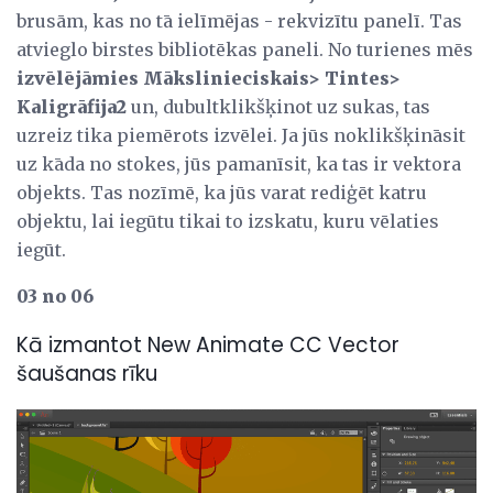
brusām, kas no tā ielīmējas - rekvizītu panelī. Tas
atvieglo birstes bibliotēkas paneli. No turienes mēs
izvēlējāmies Mākslinieciskais> Tintes>
Kaligrāfija2
un, dubultklikšķinot uz sukas, tas
uzreiz tika piemērots izvēlei. Ja jūs noklikšķināsit
uz kāda no stokes, jūs pamanīsit, ka tas ir vektora
objekts. Tas nozīmē, ka jūs varat rediģēt katru
objektu, lai iegūtu tikai to izskatu, kuru vēlaties
iegūt.
03 no 06
Kā izmantot New Animate CC Vector
šaušanas rīku