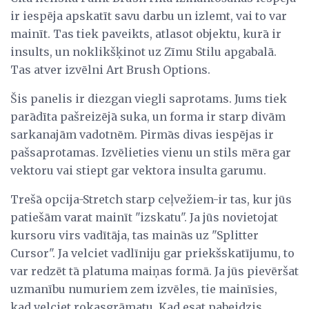
ir iespēja apskatīt savu darbu un izlemt, vai to var
mainīt. Tas tiek paveikts, atlasot objektu, kurā ir
insults, un noklikšķinot uz Zīmu Stilu apgabalā.
Tas atver izvēlni Art Brush Options.
Šis panelis ir diezgan viegli saprotams. Jums tiek
parādīta pašreizējā suka, un forma ir starp divām
sarkanajām vadotnēm. Pirmās divas iespējas ir
pašsaprotamas. Izvēlieties vienu un stils mēra gar
vektoru vai stiept gar vektora insulta garumu.
Trešā opcija-Stretch starp ceļvežiem-ir tas, kur jūs
patiešām varat mainīt "izskatu". Ja jūs novietojat
kursoru virs vadītāja, tas mainās uz "Splitter
Cursor". Ja velciet vadlīniju gar priekšskatījumu, to
var redzēt tā platuma maiņas formā. Ja jūs pievēršat
uzmanību numuriem zem izvēles, tie mainīsies,
kad velciet rokasgrāmatu. Kad esat pabeidzis,