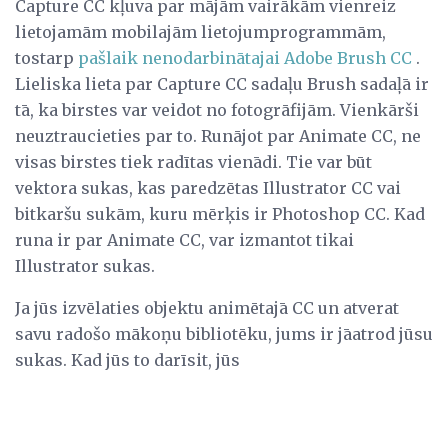
Capture CC kļuva par mājām vairākām vienreiz
lietojamām mobilajām lietojumprogrammām,
tostarp
pašlaik nenodarbinātajai Adobe Brush CC
.
Lieliska lieta par Capture CC sadaļu Brush sadaļā ir
tā, ka birstes var veidot no fotogrāfijām. Vienkārši
neuztraucieties par to. Runājot par Animate CC, ne
visas birstes tiek radītas vienādi. Tie var būt
vektora sukas, kas paredzētas Illustrator CC vai
bitkaršu sukām, kuru mērķis ir Photoshop CC. Kad
runa ir par Animate CC, var izmantot tikai
Illustrator sukas.
Ja jūs izvēlaties objektu animētajā CC un atverat
savu radošo mākoņu bibliotēku, jums ir jāatrod jūsu
sukas. Kad jūs to darīsit, jūs