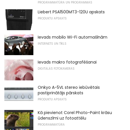
PROGRAMMATŪRA UN PROGRAMMAS
Liebert PSA1500MT3-120U apskats
PRODUKTU APSKATS
Ievads mobilo Wi-Fi automašīnām
INTERNETS UN TĪKLS
Ievads makro fotografēšanai
DIGITĀLĀS FOTOKAMERAS
Onkyo A-5VL stereo iebūvētais
pastiprinātājs pārskats
PRODUKTU APSKATS
Kā pievienot Corel Photo-Paint krāsu
ūdenszīmi uz fotoattēlu
PROGRAMMATŪRA