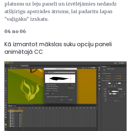
platumu uz leju panelī un izvēlējāmies nedaudz
atšķirīgu apstrādes ātrumu, lai padarītu lapas
"vaļīgāku" izskatu.
04 no 06
Kā izmantot mākslas suku opciju paneli
animētajā CC