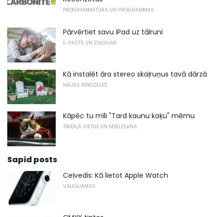
PROGRAMMATŪRA UN PROGRAMMAS
Pārvērtiet savu iPad uz tālruni
E-PASTS UN ZIŅOJUMI
Kā instalēt āra stereo skaļruņus tavā dārzā
MĀJAS KINOZĀLES
Kāpēc tu mīli "Tard kaunu kaķu" mēmu
TĪMEKĻA VIETNE UN MEKLĒŠANA
Sapid posts
Ceļvedis: Kā lietot Apple Watch
VALKĀJAMAS