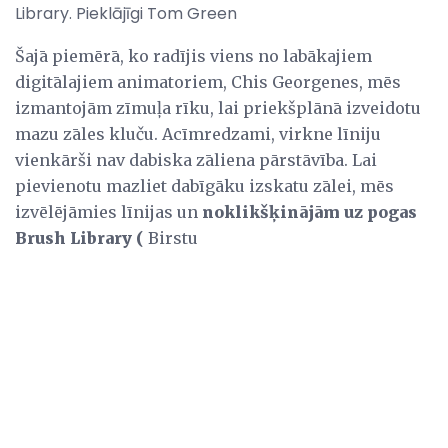
Library. Pieklājīgi Tom Green
Šajā piemērā, ko radījis viens no labākajiem
digitālajiem animatoriem, Chis Georgenes, mēs
izmantojām zīmuļa rīku, lai priekšplānā izveidotu
mazu zāles kluču. Acīmredzami, virkne līniju
vienkārši nav dabiska zāliena pārstāvība. Lai
pievienotu mazliet dabīgāku izskatu zālei, mēs
izvēlējāmies līnijas un
noklikšķinājām uz pogas
Brush Library (
Birstu