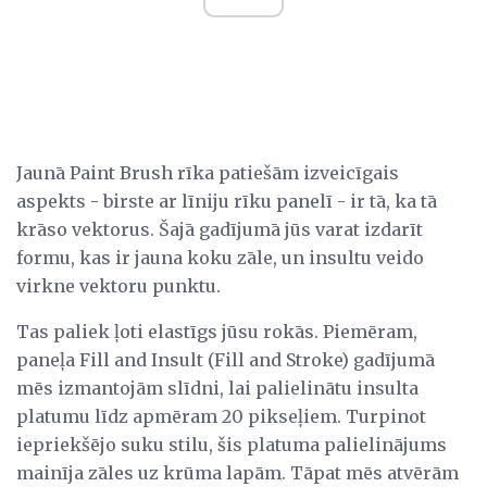
Jaunā Paint Brush rīka patiešām izveicīgais
aspekts - birste ar līniju rīku panelī - ir tā, ka tā
krāso vektorus. Šajā gadījumā jūs varat izdarīt
formu, kas ir jauna koku zāle, un insultu veido
virkne vektoru punktu.
Tas paliek ļoti elastīgs jūsu rokās. Piemēram,
paneļa Fill and Insult (Fill and Stroke) gadījumā
mēs izmantojām slīdni, lai palielinātu insulta
platumu līdz apmēram 20 pikseļiem. Turpinot
iepriekšējo suku stilu, šis platuma palielinājums
mainīja zāles uz krūma lapām. Tāpat mēs atvērām