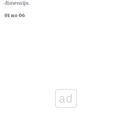
dimensiju.
01 no 06
ad