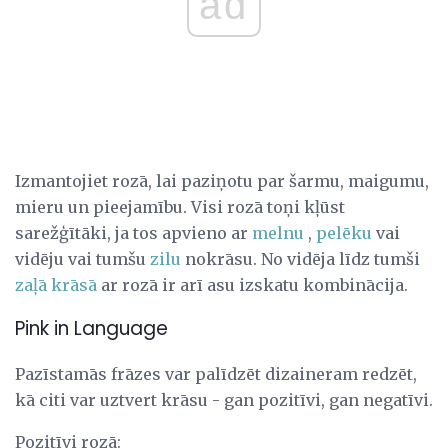
ad
Izmantojiet rozā, lai paziņotu par šarmu, maigumu,
mieru un pieejamību. Visi rozā toņi kļūst
sarežģītāki, ja tos apvieno ar
melnu
,
pelēku
vai
vidēju vai tumšu
zilu
nokrāsu. No vidēja līdz tumši
zaļā krāsā
ar rozā ir arī asu izskatu kombinācija.
Pink in Language
Pazīstamās frāzes var palīdzēt dizaineram redzēt,
kā citi var uztvert krāsu - gan pozitīvi, gan negatīvi.
Pozitīvi rozā: