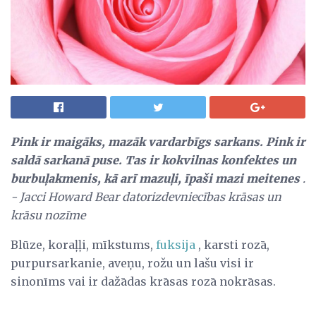
Pink ir maigāks, mazāk vardarbīgs sarkans.
Pink ir
saldā sarkanā puse.
Tas ir kokvilnas konfektes un
burbuļakmenis, kā arī mazuļi, īpaši mazi meitenes
.
- Jacci Howard Bear datorizdevniecības krāsas un
krāsu nozīme
Blūze, koraļļi, mīkstums,
fuksija
, karsti rozā,
purpursarkanie, aveņu, rožu un lašu visi ir
sinonīms vai ir dažādas krāsas rozā nokrāsas.