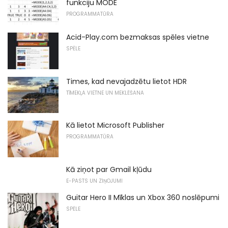
funkciju MODE
PROGRAMMATŪRA
Acid-Play.com bezmaksas spēles vietne
SPĒLE
Times, kad nevajadzētu lietot HDR
TĪMEKĻA VIETNE UN MEKLĒŠANA
Kā lietot Microsoft Publisher
PROGRAMMATŪRA
Kā ziņot par Gmail kļūdu
E-PASTS UN ZIŅOJUMI
Guitar Hero II Mīklas un Xbox 360 noslēpumi
SPĒLE