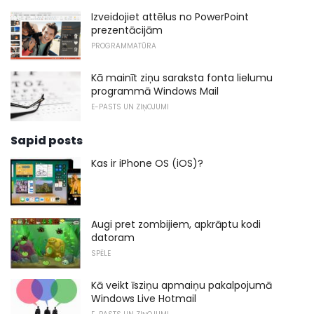
Izveidojiet attēlus no PowerPoint
prezentācijām
PROGRAMMATŪRA
Kā mainīt ziņu saraksta fonta lielumu
programmā Windows Mail
E-PASTS UN ZIŅOJUMI
Sapid posts
Kas ir iPhone OS (iOS)?
Augi pret zombijiem, apkrāptu kodi
datoram
SPĒLE
Kā veikt īsziņu apmaiņu pakalpojumā
Windows Live Hotmail