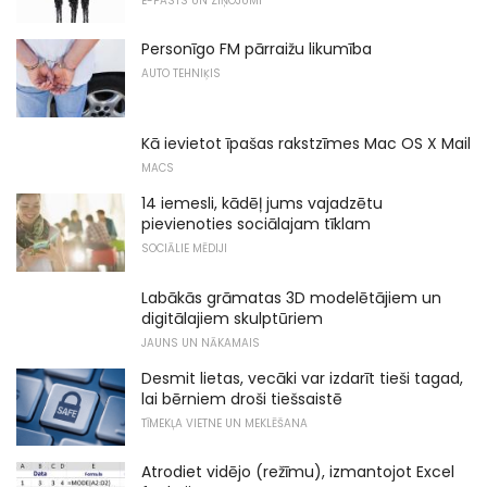
E-PASTS UN ZIŅOJUMI
Personīgo FM pārraižu likumība
AUTO TEHNIĶIS
Kā ievietot īpašas rakstzīmes Mac OS X Mail
MACS
14 iemesli, kādēļ jums vajadzētu
pievienoties sociālajam tīklam
SOCIĀLIE MĒDIJI
Labākās grāmatas 3D modelētājiem un
digitālajiem skulptūriem
JAUNS UN NĀKAMAIS
Desmit lietas, vecāki var izdarīt tieši tagad,
lai bērniem droši tiešsaistē
TĪMEKĻA VIETNE UN MEKLĒŠANA
Atrodiet vidējo (režīmu), izmantojot Excel