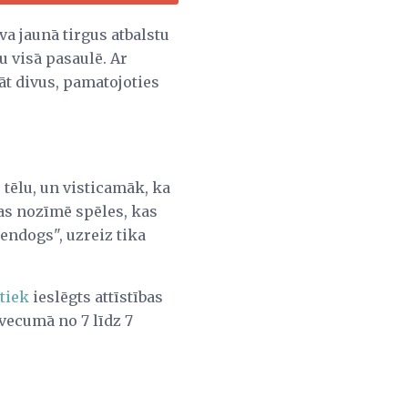
 jaunā tirgus atbalstu
u visā pasaulē. Ar
t divus, pamatojoties
tēlu, un visticamāk, ka
kas nozīmē spēles, kas
endogs", uzreiz tika
 tiek
ieslēgts attīstības
vecumā no 7 līdz 7