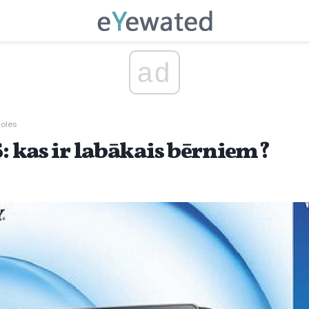
ad
soles
S: kas ir labākais bērniem?