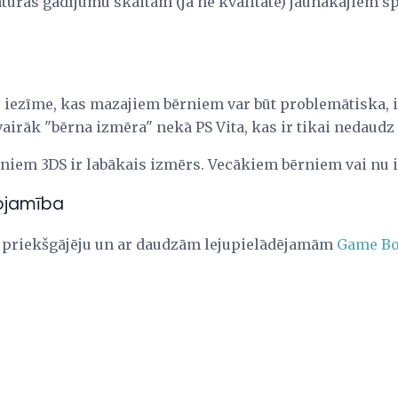
ras gadījumu skaitam (ja ne kvalitāte) jaunākajiem sp
s iezīme, kas mazajiem bērniem var būt problemātiska, 
airāk "bērna izmēra" nekā PS Vita, kas ir tikai nedaudz 
iem 3DS ir labākais izmērs. Vecākiem bērniem vai nu ir
tojamība
 priekšgājēju un ar daudzām lejupielādējamām
Game B