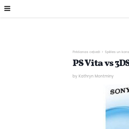
Pirkšanas ceļveži
Spēles un kon
PS Vita vs 3D
by Kathryn Montminy