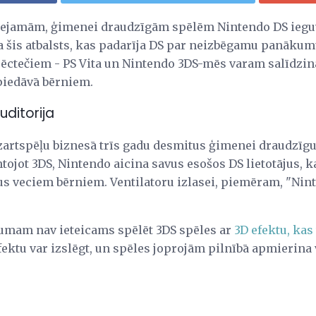
eejamām, ģimenei draudzīgām spēlēm Nintendo DS ieguva
ja šis atbalsts, kas padarīja DS par neizbēgamu panākum
ēctečiem - PS Vita un Nintendo 3DS-mēs varam salīdzinā
 piedāvā bērniem.
ditorija
zartspēļu biznesā trīs gadu desmitus ģimenei draudzīgu 
tojot 3DS, Nintendo aicina savus esošos DS lietotājus, 
us veciem bērniem. Ventilatoru izlasei, piemēram, "Nint
umam nav ieteicams spēlēt 3DS spēles ar
3D efektu, kas
ektu var izslēgt, un spēles joprojām pilnībā apmierina 