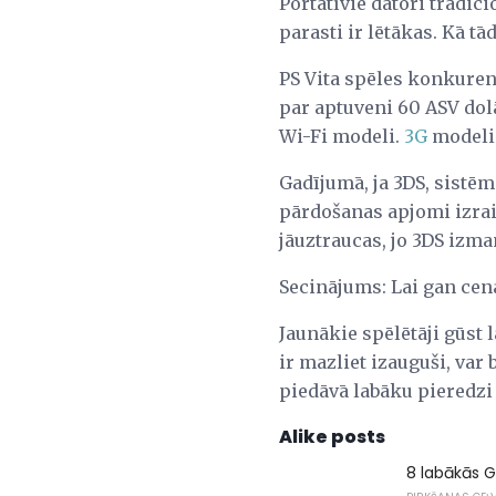
Portatīvie datori tradici
parasti ir lētākas. Kā t
PS Vita spēles konkurent
par aptuveni 60 ASV dolā
Wi-Fi modeli.
3G
modeli
Gadījumā, ja 3DS, sistēm
pārdošanas apjomi izrai
jāuztraucas, jo 3DS izma
Secinājums: Lai gan cena 
Jaunākie spēlētāji gūst l
ir mazliet izauguši, var
piedāvā labāku pieredzi 
Alike posts
8 labākās 