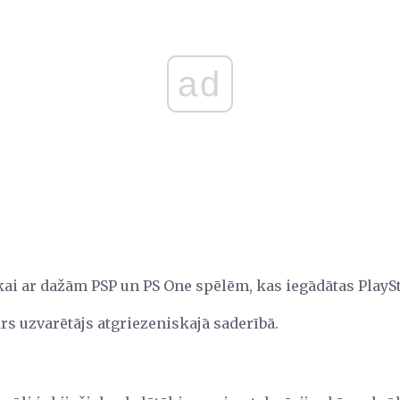
ad
ikai ar dažām PSP un PS One spēlēm, kas iegādātas PlaySt
rs uzvarētājs atgriezeniskajā saderībā.