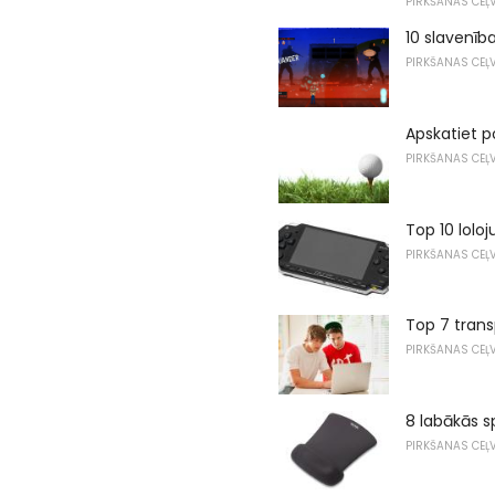
PIRKŠANAS CEĻV
10 slavenība
PIRKŠANAS CEĻV
Apskatiet p
PIRKŠANAS CEĻV
Top 10 lolo
PIRKŠANAS CEĻV
Top 7 tran
PIRKŠANAS CEĻV
8 labākās sp
PIRKŠANAS CEĻV