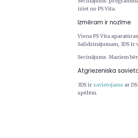
Secinājums: programmatū
iziet no PS Vita.
Izmēram ir nozīme
Viena PS Vita aparatūra
Salīdzinājumam, 3DS ir v
Secinājums. Maziem bērn
Atgriezeniska savie
3DS ir
savietojams
ar DS
spēlēm.