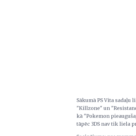
Sākumā PS Vita sadaļu lie
"Killzone" un "Resistanc
kā "Pokemon pieaugušaji
tāpēc 3DS nav tik liela p