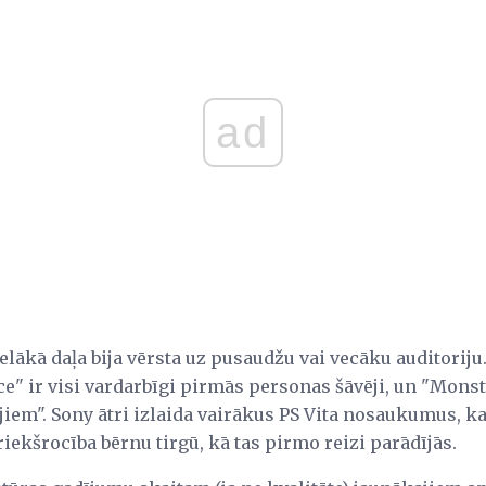
ad
lākā daļa bija vērsta uz pusaudžu vai vecāku auditoriju. 
e" ir visi vardarbīgi pirmās personas šāvēji, un "Monst
em". Sony ātri izlaida vairākus PS Vita nosaukumus, ka
riekšrocība bērnu tirgū, kā tas pirmo reizi parādījās.