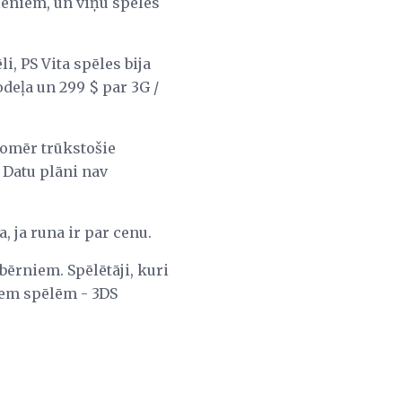
ālēniem, un viņu spēles
.
i, PS Vita spēles bija
deļa un 299 $ par 3G /
 Tomēr trūkstošie
 Datu plāni nav
, ja runa ir par cenu.
 bērniem. Spēlētāji, kuri
siem spēlēm - 3DS