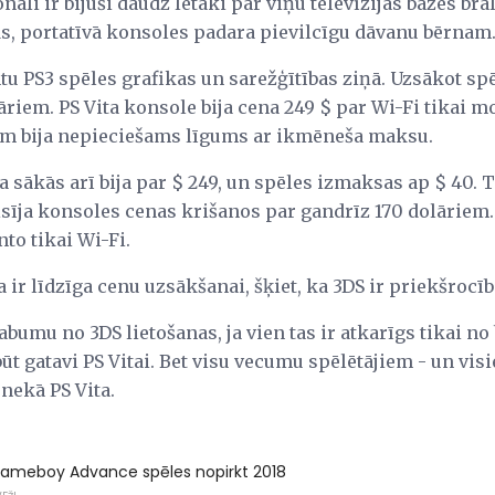
onāli ir bijuši daudz lētāki par viņu televīzijas bāzes br
āds, portatīvā konsoles padara pievilcīgu dāvanu bērnam
u PS3 spēles grafikas un sarežģītības ziņā. Uzsākot spēl
riem. PS Vita konsole bija cena 249 $ par Wi-Fi tikai mo
m bija nepieciešams līgums ar ikmēneša maksu.
a sākās arī bija par $ 249, un spēles izmaksas ap $ 40.
sīja konsoles cenas krišanos par gandrīz 170 dolāriem.
nto tikai Wi-Fi.
ir līdzīga cenu uzsākšanai, šķiet, ka 3DS ir priekšrocība
abumu no 3DS lietošanas, ja vien tas ir atkarīgs tikai no
 būt gatavi PS Vitai. Bet visu vecumu spēlētājiem - un vi
nekā PS Vita.
Gameboy Advance spēles nopirkt 2018