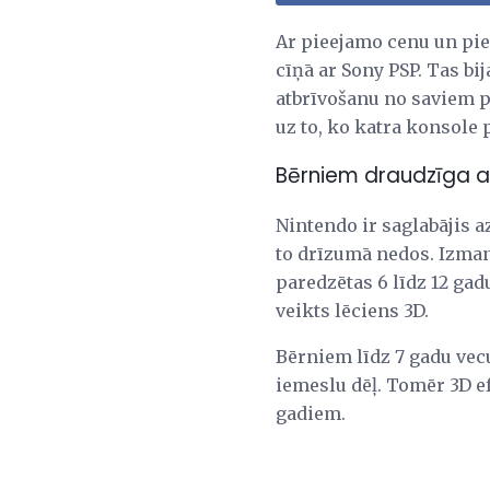
Ar pieejamo cenu un pi
cīņā ar Sony PSP. Tas bi
atbrīvošanu no saviem p
uz to, ko katra konsole
Bērniem draudzīga au
Nintendo ir saglabājis a
to drīzumā nedos. Izman
paredzētas 6 līdz 12 gad
veikts lēciens 3D.
Bērniem līdz 7 gadu vec
iemeslu dēļ. Tomēr 3D ef
gadiem.