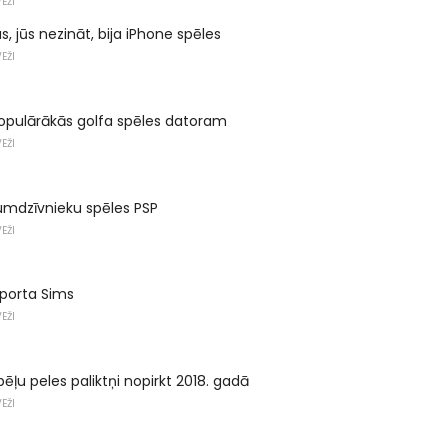
EŽI
s, jūs nezināt, bija iPhone spēles
EŽI
opulārākās golfa spēles datoram
EŽI
jumdzīvnieku spēles PSP
EŽI
sporta Sims
EŽI
ēļu peles paliktņi nopirkt 2018. gadā
EŽI