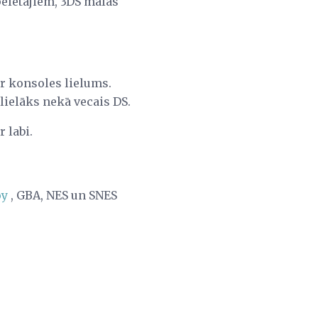
ēlētājiem, 3DS malas
ir konsoles lielums.
lielāks nekā vecais DS.
 labi.
oy
, GBA, NES un SNES