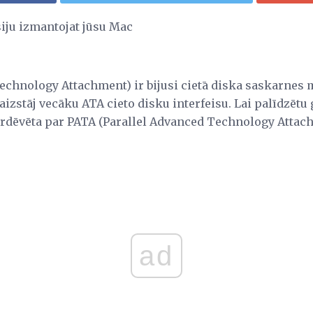
siju izmantojat jūsu Mac
echnology Attachment) ir bijusi cietā diska saskarnes
izstāj vecāku ATA cieto disku interfeisu. Lai palīdzētu 
 pārdēvēta par PATA (Parallel Advanced Technology Attac
ad