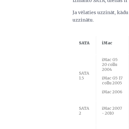
izmanto SATA, dienas ir
Ja vēlaties uzzināt, kād
uzzinātu.
SATA
iMac
iMac G5
20 collu
2004
SATA
1.5
iMac G5 17
collu 2005
iMac 2006
SATA
iMac 2007
2
- 2010