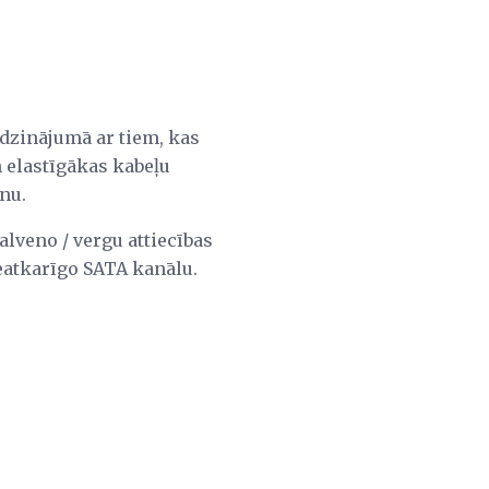
īdzinājumā ar tiem, kas
 elastīgākas kabeļu
nu.
alveno / vergu attiecības
neatkarīgo SATA kanālu.