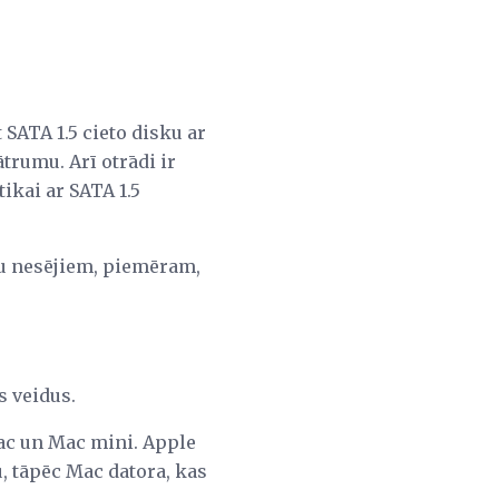
 SATA 1.5 cieto disku ar
 ātrumu. Arī otrādi ir
tikai ar SATA 1.5
u nesējiem, piemēram,
s veidus.
ac un Mac mini. Apple
u, tāpēc Mac datora, kas