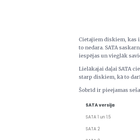
Cietajiem diskiem, kas i
to nedara. SATA saskarn
iespējas un vieglāk sa
Lielākajai daļai SATA ci
starp diskiem, kā to dar
Šobrīd ir pieejamas seša
SATA versija
SATA 1 un 1.5
SATA 2