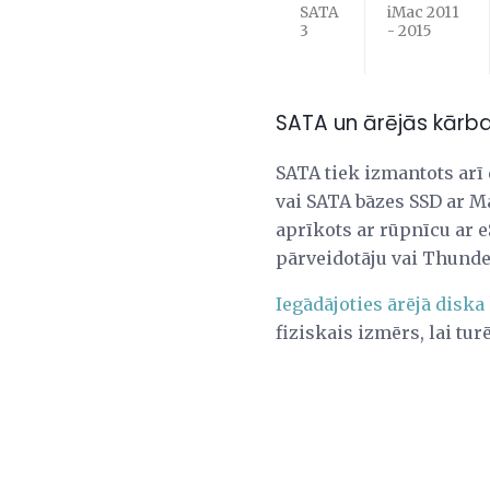
SATA
iMac 2011
3
- 2015
SATA un ārējās kārb
SATA tiek izmantots arī
vai SATA bāzes SSD ar M
aprīkots ar rūpnīcu ar 
pārveidotāju vai Thunde
Iegādājoties ārējā disk
fiziskais izmērs, lai turē