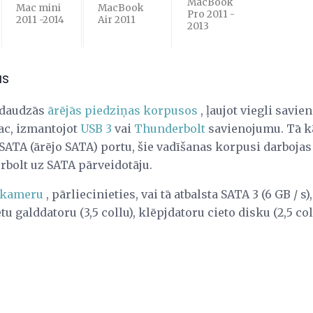
MacBook
Mac mini
MacBook
Pro 2011 -
2011 -2014
Air 2011
2013
as
 daudzās
ārējās piedziņas korpusos
, ļaujot viegli savie
ac, izmantojot
USB 3
vai
Thunderbolt
savienojumu. Tā k
eSATA (ārējo SATA) portu, šie vadīšanas korpusi darboja
rbolt uz SATA pārveidotāju.
a kameru
, pārliecinieties, vai tā atbalsta SATA 3 (6 GB / s)
tu galddatoru (3,5 collu), klēpjdatoru cieto disku (2,5 col