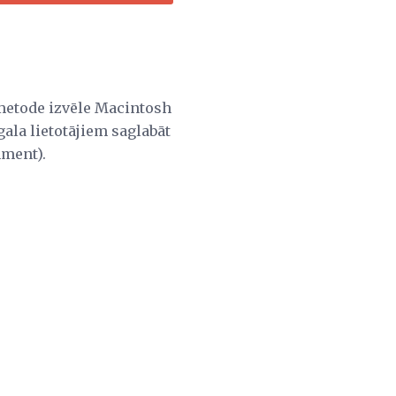
 metode izvēle Macintosh
gala lietotājiem saglabāt
hment).