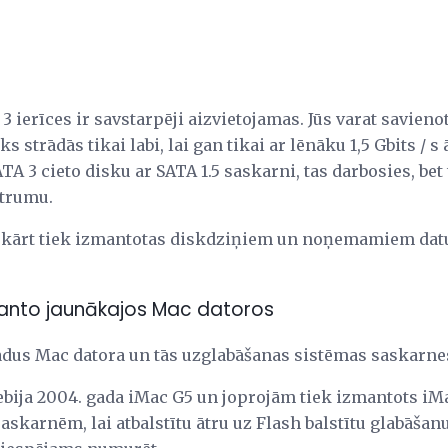
3 ierīces ir savstarpēji aizvietojamas. Jūs varat savienot
s strādās tikai labi, lai gan tikai ar lēnāku 1,5 Gbits / s
ATA 3 cieto disku ar SATA 1.5 saskarni, tas darbosies, bet 
trumu.
kārt tiek izmantotas diskdziņiem un noņemamiem dat
manto jaunākajos Mac datoros
ādus Mac datora un tās uzglabāšanas sistēmas saskarne
bija 2004. gada iMac G5 un joprojām tiek izmantots iM
saskarnēm, lai atbalstītu ātru uz Flash balstītu glabāšan