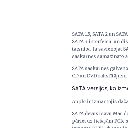
SATA 1.5, SATA 2 un SATA 
SATA 3 interfeisu, un disk
taisnība. Ja savienojat S
saskarnes samazināto ā
SATA saskarnes galveno
CD un DVD rakstītājiem.
SATA versijas, ko iz
Apple ir izmantojis daž
SATA devusi savu Mac de
pāriet uz tiešajām PCIe 