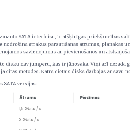
zmanto SATA interfeisu, ir atšķirīgas priekšrocības sal
e nodrošina ātrākus pārsūtīšanas ātrumus, plānākas un
vienojamos savienojumus ar pievienošanos un atskaņoša
eto disku nav jumperu, kas ir jānosaka. Viņi arī nerada g
īja citas metodes. Katrs cietais disks darbojas ar savu 
s SATA versijas:
Ātrums
Piezīmes
1,5 Gbits / s
3 Gbits / s