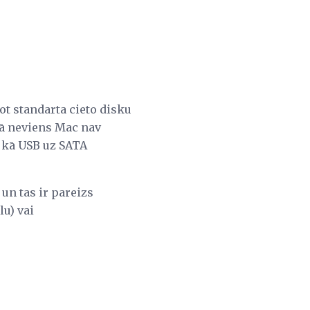
not standarta cieto disku
ā neviens Mac nav
s kā USB uz SATA
, un tas ir pareizs
lu) vai