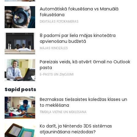
Automātiskā fokusēšana vs Manuālā
fokusēšana
DIGITĀLĀS FOTOKAMERAS
8 padomi par liela mājas kinoteātra
apvienošanu budžetā
MĀJAS KINOZĀLES
Pareizais veids, kā atvērt Gmail no Outlook
pasta
E-PASTS UN ZIŅOJUMI
Sapid posts
Bezmaksas tiešsaistes koledžas klases un
to meklēšana
TĪMEKĻA VIETNE UN MEKLĒŠANA
Ko darīt, ja Nintendo 3DS sistēmas
atjaunināšana neizdodas?