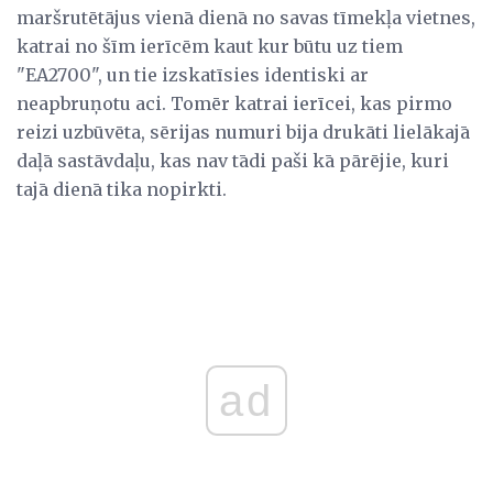
maršrutētājus vienā dienā no savas tīmekļa vietnes,
katrai no šīm ierīcēm kaut kur būtu uz tiem
"EA2700", un tie izskatīsies identiski ar
neapbruņotu aci. Tomēr katrai ierīcei, kas pirmo
reizi uzbūvēta, sērijas numuri bija drukāti lielākajā
daļā sastāvdaļu, kas nav tādi paši kā pārējie, kuri
tajā dienā tika nopirkti.
ad