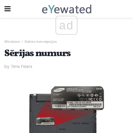
ad
Windows
Datoru koncepcijas
Sērijas numurs
by Tims Fišers