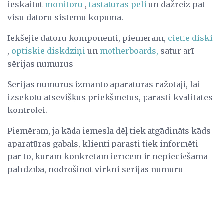
ieskaitot
monitoru
,
tastatūras
peli
un dažreiz pat
visu datoru sistēmu kopumā.
Iekšējie datoru komponenti, piemēram,
cietie diski
,
optiskie diskdziņi
un
motherboards,
satur arī
sērijas numurus.
Sērijas numurus izmanto aparatūras ražotāji, lai
izsekotu atsevišķus priekšmetus, parasti kvalitātes
kontrolei.
Piemēram, ja kāda iemesla dēļ tiek atgādināts kāds
aparatūras gabals, klienti parasti tiek informēti
par to, kurām konkrētām ierīcēm ir nepieciešama
palīdzība, nodrošinot virkni sērijas numuru.