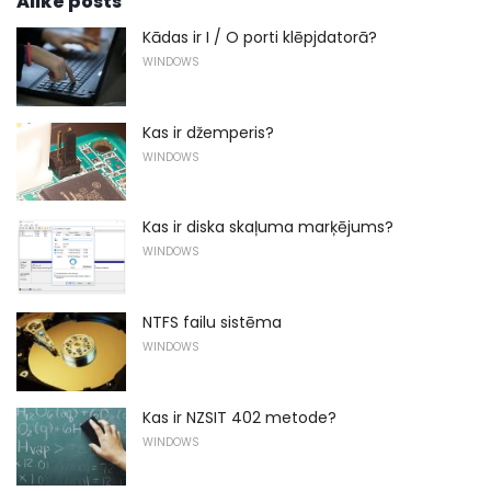
Alike posts
Kādas ir I / O porti klēpjdatorā?
WINDOWS
Kas ir džemperis?
WINDOWS
Kas ir diska skaļuma marķējums?
WINDOWS
NTFS failu sistēma
WINDOWS
Kas ir NZSIT 402 metode?
WINDOWS