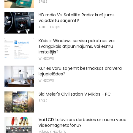
SPĒLE
HD radio Vs. Satellite Radio: kurš jums
vajadzētu saņemt?
AUTO TEHNIĶIS
Kāds ir Windows servisa pakotnes vai
svarīgākais atjauninājums, vai esmu
instalējis?
WINDOWS
Kur es varu saņemt bezmaksas draivera
lejupielādes?
WINDOWS
Sid Meier's Civilization V Mīklas - PC
SPĒLE
Vai LCD televizors darbosies ar manu veco
videomagnetofonu?
MĀJAS KINOZĀLES