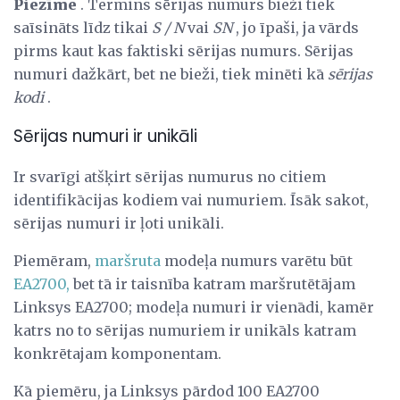
Piezīme
. Termins sērijas numurs bieži tiek
saīsināts līdz tikai
S / N
vai
SN
, jo īpaši, ja vārds
pirms kaut kas faktiski sērijas numurs. Sērijas
numuri dažkārt, bet ne bieži, tiek minēti kā
sērijas
kodi
.
Sērijas numuri ir unikāli
Ir svarīgi atšķirt sērijas numurus no citiem
identifikācijas kodiem vai numuriem. Īsāk sakot,
sērijas numuri ir ļoti unikāli.
Piemēram,
maršruta
modeļa numurs varētu būt
EA2700,
bet tā ir taisnība katram maršrutētājam
Linksys EA2700; modeļa numuri ir vienādi, kamēr
katrs no to sērijas numuriem ir unikāls katram
konkrētajam komponentam.
Kā piemēru, ja Linksys pārdod 100 EA2700