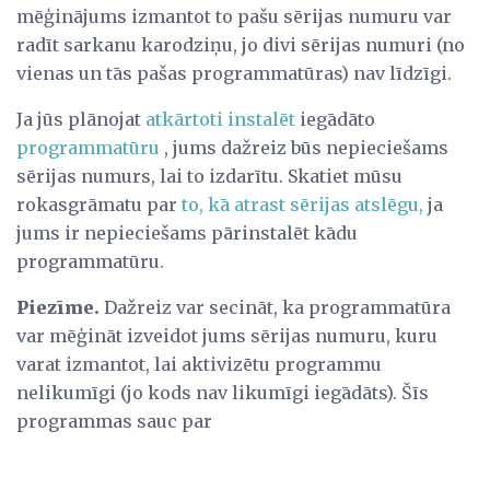
mēģinājums izmantot to pašu sērijas numuru var
radīt sarkanu karodziņu, jo divi sērijas numuri (no
vienas un tās pašas programmatūras) nav līdzīgi.
Ja jūs plānojat
atkārtoti instalēt
iegādāto
programmatūru
, jums dažreiz būs nepieciešams
sērijas numurs, lai to izdarītu. Skatiet mūsu
rokasgrāmatu par
to, kā atrast sērijas atslēgu,
ja
jums ir nepieciešams pārinstalēt kādu
programmatūru.
Piezīme.
Dažreiz var secināt, ka programmatūra
var mēģināt izveidot jums sērijas numuru, kuru
varat izmantot, lai aktivizētu programmu
nelikumīgi (jo kods nav likumīgi iegādāts). Šīs
programmas sauc par