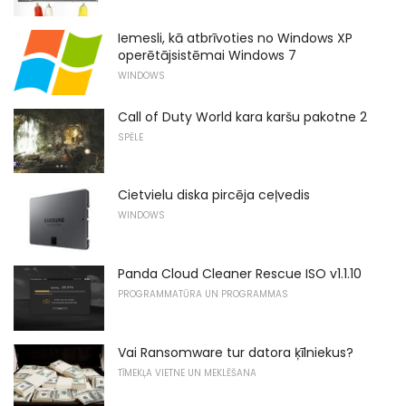
Iemesli, kā atbrīvoties no Windows XP
operētājsistēmai Windows 7
WINDOWS
Call of Duty World kara karšu pakotne 2
SPĒLE
Cietvielu diska pircēja ceļvedis
WINDOWS
Panda Cloud Cleaner Rescue ISO v1.1.10
PROGRAMMATŪRA UN PROGRAMMAS
Vai Ransomware tur datora ķīlniekus?
TĪMEKĻA VIETNE UN MEKLĒŠANA