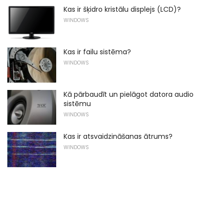
Kas ir šķidro kristālu displejs (LCD)?
WINDOWS
Kas ir failu sistēma?
WINDOWS
Kā pārbaudīt un pielāgot datora audio
sistēmu
WINDOWS
Kas ir atsvaidzināšanas ātrums?
WINDOWS