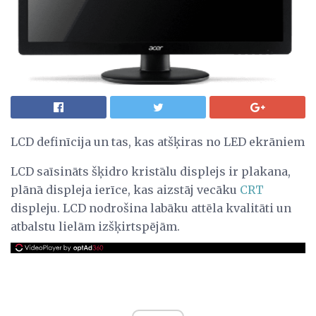
LCD definīcija un tas, kas atšķiras no LED ekrāniem
LCD saīsināts šķidro kristālu displejs ir plakana,
plānā displeja ierīce, kas aizstāj vecāku
CRT
displeju. LCD nodrošina labāku attēla kvalitāti un
atbalstu lielām izšķirtspējām.