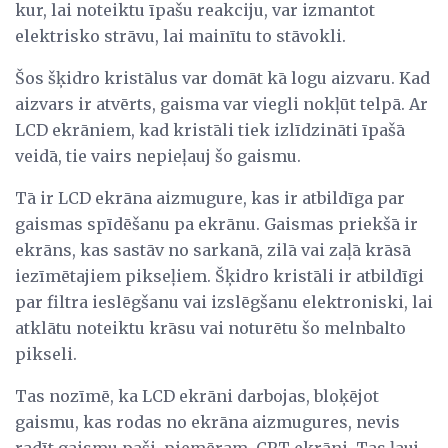
kur, lai noteiktu īpašu reakciju, var izmantot
elektrisko strāvu, lai mainītu to stāvokli.
Šos šķidro kristālus var domāt kā logu aizvaru. Kad
aizvars ir atvērts, gaisma var viegli nokļūt telpā. Ar
LCD ekrāniem, kad kristāli tiek izlīdzināti īpašā
veidā, tie vairs nepieļauj šo gaismu.
Tā ir LCD ekrāna aizmugure, kas ir atbildīga par
gaismas spīdēšanu pa ekrānu. Gaismas priekšā ir
ekrāns, kas sastāv no sarkanā, zilā vai zaļā krāsā
iezīmētajiem pikseļiem. Šķidro kristāli ir atbildīgi
par filtra ieslēgšanu vai izslēgšanu elektroniski, lai
atklātu noteiktu krāsu vai noturētu šo melnbalto
pikseli.
Tas nozīmē, ka LCD ekrāni darbojas, bloķējot
gaismu, kas rodas no ekrāna aizmugures, nevis