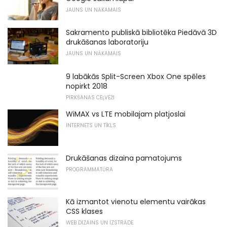
JAUNS UN NĀKAMAIS
Sakramento publiskā bibliotēka Piedāvā 3D
drukāšanas laboratoriju
JAUNS UN NĀKAMAIS
9 labākās Split-Screen Xbox One spēles
nopirkt 2018
PIRKŠANAS CEĻVEŽI
WiMAX vs LTE mobilajam platjoslai
INTERNETS UN TĪKLS
Drukāšanas dizaina pamatojums
PROGRAMMATŪRA
Kā izmantot vienotu elementu vairākas
CSS klases
WEB DIZAINS UN IZSTRĀDE