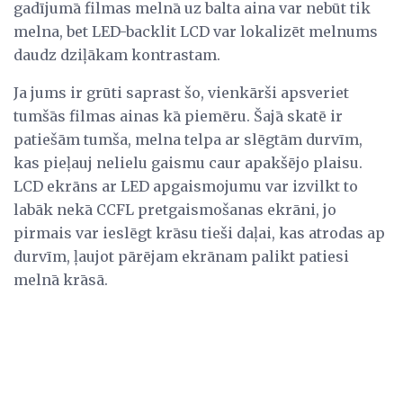
gadījumā filmas melnā uz balta aina var nebūt tik
melna, bet LED-backlit LCD var lokalizēt melnums
daudz dziļākam kontrastam.
Ja jums ir grūti saprast šo, vienkārši apsveriet
tumšās filmas ainas kā piemēru. Šajā skatē ir
patiešām tumša, melna telpa ar slēgtām durvīm,
kas pieļauj nelielu gaismu caur apakšējo plaisu.
LCD ekrāns ar LED apgaismojumu var izvilkt to
labāk nekā CCFL pretgaismošanas ekrāni, jo
pirmais var ieslēgt krāsu tieši daļai, kas atrodas ap
durvīm, ļaujot pārējam ekrānam palikt patiesi
melnā krāsā.