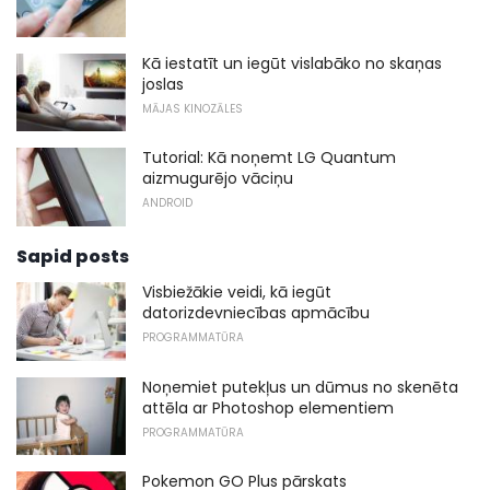
Kā iestatīt un iegūt vislabāko no skaņas
joslas
MĀJAS KINOZĀLES
Tutorial: Kā noņemt LG Quantum
aizmugurējo vāciņu
ANDROID
Sapid posts
Visbiežākie veidi, kā iegūt
datorizdevniecības apmācību
PROGRAMMATŪRA
Noņemiet putekļus un dūmus no skenēta
attēla ar Photoshop elementiem
PROGRAMMATŪRA
Pokemon GO Plus pārskats