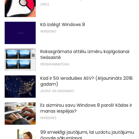
SPĒLE
Kā izslēgt Windows 8
WINDOWS
Rokasgrāmata attēlu izmēru kopīgošanai
tiešsaistē
PROGRAMMATŪRA
Kad ir 5G ieradušies ASV? (Atjaunināts 2018.
gadam)
JAUNS UN NĀKAMAIS
Es aizmirsu savu Windows 8 paroli! Kādas ir
manas iespējas?
WINDOWS
99 smieklīgi jautājumi, lai uzdotu jautājumu
Google sākumlapai