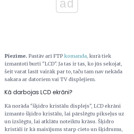
ad
Piezīme.
Pastāv arī FTP
komanda,
kurā tiek
izmantoti burti "LCD". Ja tas ir tas, ko jūs sekojat,
šeit varat lasīt vairāk par to, taču tam nav nekāda
sakara ar datoriem vai TV displejiem.
Kā darbojas LCD ekrāni?
Kā norāda "šķidro kristālu displejs", LCD ekrāni
izmanto šķidro kristālu, lai pārslēgtu pikseļus uz
un izslēgtu, lai atklātu noteiktu krāsu. Šķidro
kristāli ir kā maisījums starp cieto un šķidrumu,