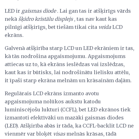
LED ir
gaismas diode
. Lai gan tas ir atšķirīgs vārds
nekā
šķidro kristālu displejs
, tas nav kaut kas
pilnīgi atšķirīgs, bet tiešām tikai cita
veida
LCD
ekrāns.
Galvenā atšķirība starp LCD un LED ekrāniem ir tas,
kā tās nodrošina apgaismojumu. Apgaismojums
attiecas uz to, kā ekrāns ieslēdzas vai izslēdzas,
kaut kas ir būtisks, lai nodrošinātu lielisku attēlu,
it īpaši starp ekrāna melnām un krāsainām daļām.
Regulārais LCD ekrāns izmanto avotu
apgaismojuma nolūkos aukstu katodu
luminiscējošu lukturi (CCFL), bet LED ekrānos tiek
izmantoti efektīvāki un mazāki gaismas diodes
(LED). Atšķirība abās ir tāda, ka CCFL-backlit LCD ne
vienmēr var bloķēt
visas
melnās krāsas, tādā