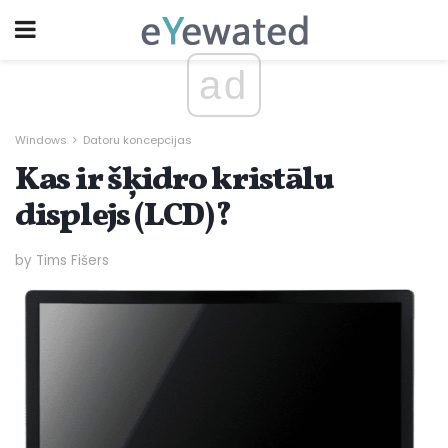
ad
Windows
Datoru koncepcijas
Kas ir šķidro kristālu
displejs (LCD)?
by Tims Fišers