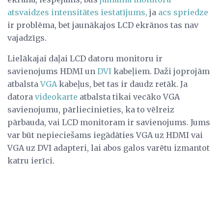
atsvaidzes intensitātes iestatījums,
ja
acs spriedze
ir problēma, bet jaunākajos LCD ekrānos tas nav
vajadzīgs.
Lielākajai daļai LCD datoru monitoru ir
savienojums HDMI un
DVI
kabeļiem. Daži joprojām
atbalsta
VGA
kabeļus, bet tas ir daudz retāk. Ja
datora
videokarte
atbalsta tikai vecāko VGA
savienojumu, pārliecinieties, ka to vēlreiz
pārbauda, ​​vai LCD monitoram ir savienojums. Jums
var būt nepieciešams iegādāties VGA uz HDMI vai
VGA uz DVI adapteri, lai abos galos varētu izmantot
katru ierīci.