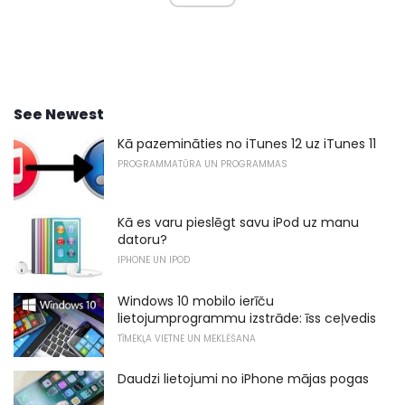
See Newest
Kā pazemināties no iTunes 12 uz iTunes 11
PROGRAMMATŪRA UN PROGRAMMAS
Kā es varu pieslēgt savu iPod uz manu
datoru?
IPHONE UN IPOD
Windows 10 mobilo ierīču
lietojumprogrammu izstrāde: īss ceļvedis
TĪMEKĻA VIETNE UN MEKLĒŠANA
Daudzi lietojumi no iPhone mājas pogas