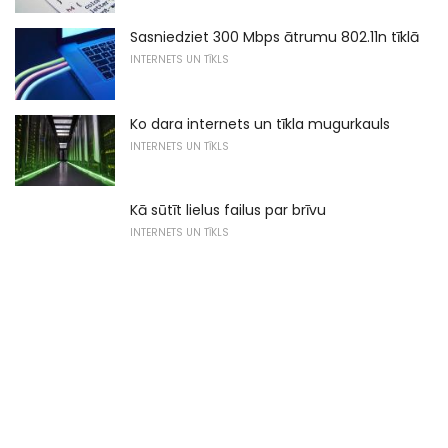
Sasniedziet 300 Mbps ātrumu 802.11n tīklā
INTERNETS UN TĪKLS
Ko dara internets un tīkla mugurkauls
INTERNETS UN TĪKLS
Kā sūtīt lielus failus par brīvu
INTERNETS UN TĪKLS