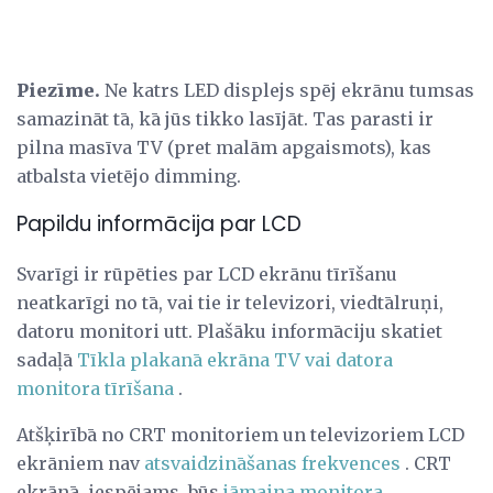
Piezīme.
Ne katrs LED displejs spēj ekrānu tumsas
samazināt tā, kā jūs tikko lasījāt. Tas parasti ir
pilna masīva TV (pret malām apgaismots), kas
atbalsta vietējo dimming.
Papildu informācija par LCD
Svarīgi ir rūpēties par LCD ekrānu tīrīšanu
neatkarīgi no tā, vai tie ir televizori, viedtālruņi,
datoru monitori utt. Plašāku informāciju skatiet
sadaļā
Tīkla plakanā ekrāna TV vai datora
monitora tīrīšana
.
Atšķirībā no CRT monitoriem un televizoriem LCD
ekrāniem nav
atsvaidzināšanas frekvences
. CRT
ekrānā, iespējams, būs
jāmaina monitora