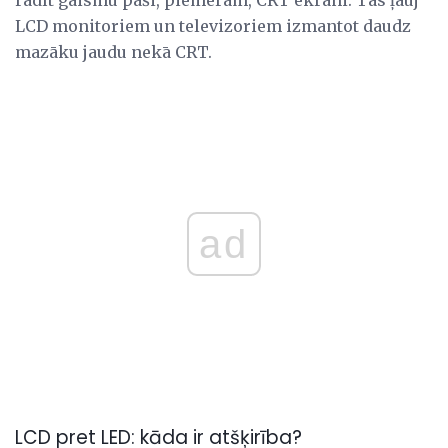
radīt gaismu paši, piemēram, CRT ekrāni. Tas ļauj
LCD monitoriem un televizoriem izmantot daudz
mazāku jaudu nekā CRT.
ad
LCD pret LED: kāda ir atšķirība?