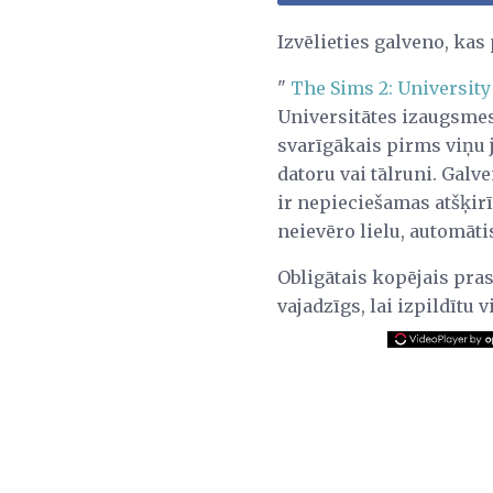
Izvēlieties galveno, ka
"
The Sims 2: University
Universitātes izaugsmes
svarīgākais pirms viņu 
datoru vai tālruni. Galv
ir nepieciešamas atšķir
neievēro lielu, automāti
Obligātais kopējais pra
vajadzīgs, lai izpildītu 