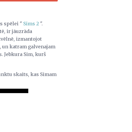
s spēlei "
Sims 2
".
ē, ir jāuzrāda
vēlnē, izmantojot
ām, un katram galvenajam
. Jebkura Sim, kurš
punktu skaits, kas Simam