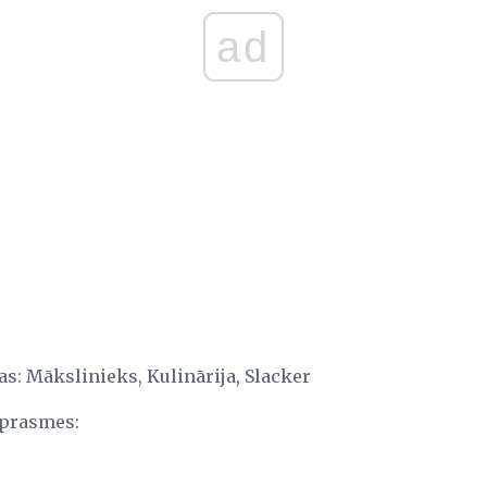
ad
jas: Mākslinieks, Kulinārija, Slacker
 prasmes: