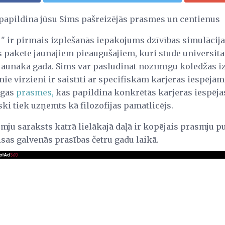
s papildina jūsu Sims pašreizējās prasmes un centienus
" ir pirmais izplešanās iepakojums dzīvības simulācija
 paketē jaunajiem pieaugušajiem, kuri studē universitāt
jaunākā gada. Sims var pasludināt nozīmīgu koledžas iz
enie virzieni ir saistīti ar specifiskām karjeras iespēj
īgas
prasmes,
kas papildina konkrētās karjeras iespējas
ski tiek uzņemts kā filozofijas pamatlicējs.
smju saraksts katrā lielākajā daļā ir kopējais prasmju 
visas galvenās prasības četru gadu laikā.