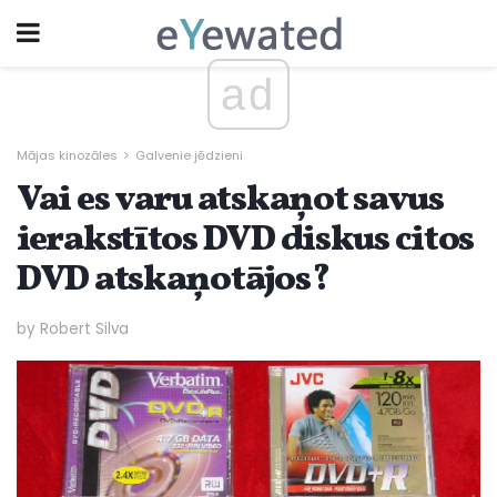
ad
Mājas kinozāles
Galvenie jēdzieni
Vai es varu atskaņot savus
ierakstītos DVD diskus citos
DVD atskaņotājos?
by Robert Silva