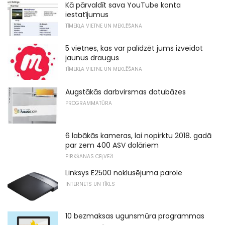
Kā pārvaldīt sava YouTube konta
iestatījumus
TĪMEKĻA VIETNE UN MEKLĒŠANA
5 vietnes, kas var palīdzēt jums izveidot
jaunus draugus
TĪMEKĻA VIETNE UN MEKLĒŠANA
Augstākās darbvirsmas datubāzes
PROGRAMMATŪRA
6 labākās kameras, lai nopirktu 2018. gadā
par zem 400 ASV dolāriem
PIRKŠANAS CEĻVEŽI
Linksys E2500 noklusējuma parole
INTERNETS UN TĪKLS
10 bezmaksas ugunsmūra programmas