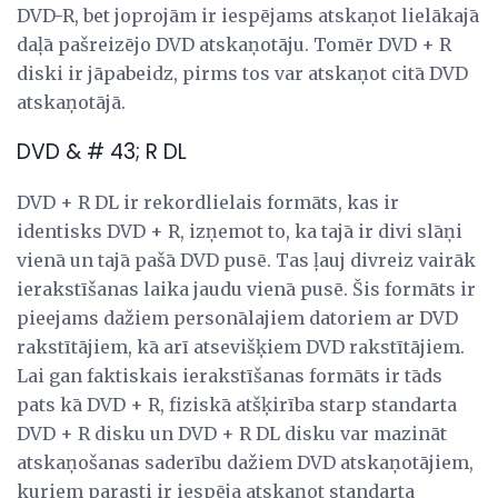
DVD-R, bet joprojām ir iespējams atskaņot lielākajā
daļā pašreizējo DVD atskaņotāju. Tomēr DVD + R
diski ir jāpabeidz, pirms tos var atskaņot citā DVD
atskaņotājā.
DVD & # 43; R DL
DVD + R DL ir rekordlielais formāts, kas ir
identisks DVD + R, izņemot to, ka tajā ir divi slāņi
vienā un tajā pašā DVD pusē. Tas ļauj divreiz vairāk
ierakstīšanas laika jaudu vienā pusē. Šis formāts ir
pieejams dažiem personālajiem datoriem ar DVD
rakstītājiem, kā arī atsevišķiem DVD rakstītājiem.
Lai gan faktiskais ierakstīšanas formāts ir tāds
pats kā DVD + R, fiziskā atšķirība starp standarta
DVD + R disku un DVD + R DL disku var mazināt
atskaņošanas saderību dažiem DVD atskaņotājiem,
kuriem parasti ir iespēja atskaņot standarta