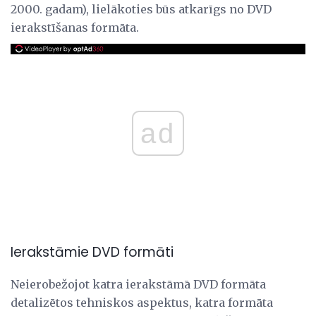
2000. gadam), lielākoties būs atkarīgs no DVD
ierakstīšanas formāta.
ad
Ierakstāmie DVD formāti
Neierobežojot katra ierakstāmā DVD formāta
detalizētos tehniskos aspektus, katra formāta