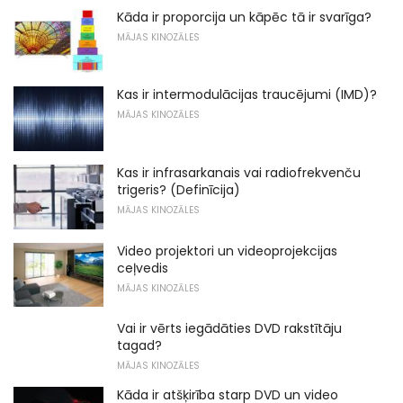
Kāda ir proporcija un kāpēc tā ir svarīga?
MĀJAS KINOZĀLES
Kas ir intermodulācijas traucējumi (IMD)?
MĀJAS KINOZĀLES
Kas ir infrasarkanais vai radiofrekvenču
trigeris? (Definīcija)
MĀJAS KINOZĀLES
Video projektori un videoprojekcijas
ceļvedis
MĀJAS KINOZĀLES
Vai ir vērts iegādāties DVD rakstītāju
tagad?
MĀJAS KINOZĀLES
Kāda ir atšķirība starp DVD un video