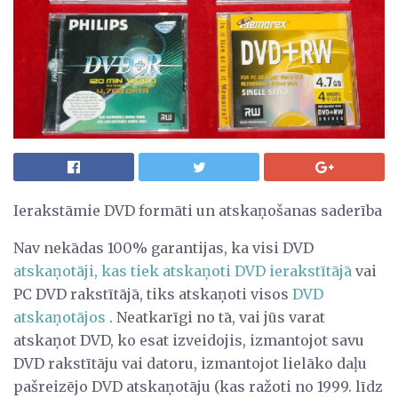
Ierakstāmie DVD formāti un atskaņošanas saderība
Nav nekādas 100% garantijas, ka visi DVD
atskaņotāji, kas tiek atskaņoti DVD ierakstītājā
vai
PC DVD rakstītājā, tiks atskaņoti visos
DVD
atskaņotājos
. Neatkarīgi no tā, vai jūs varat
atskaņot DVD, ko esat izveidojis, izmantojot savu
DVD rakstītāju vai datoru, izmantojot lielāko daļu
pašreizējo DVD atskaņotāju (kas ražoti no 1999. līdz