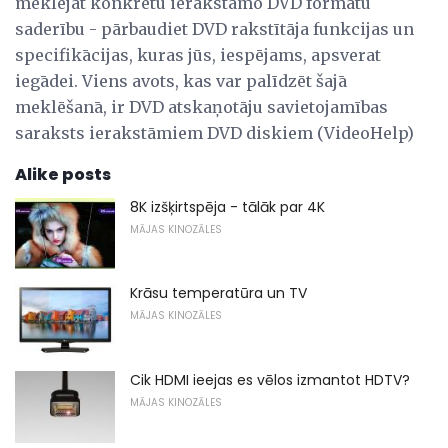
meklējat konkrētu ierakstāmo DVD formātu
saderību - pārbaudiet DVD rakstītāja funkcijas un
specifikācijas, kuras jūs, iespējams, apsverat
iegādei. Viens avots, kas var palīdzēt šajā
meklēšanā, ir DVD atskaņotāju savietojamības
saraksts ierakstāmiem DVD diskiem (VideoHelp)
Alike posts
8K izšķirtspēja - tālāk par 4K
MĀJAS KINOZĀLES
Krāsu temperatūra un TV
MĀJAS KINOZĀLES
Cik HDMI ieejas es vēlos izmantot HDTV?
MĀJAS KINOZĀLES