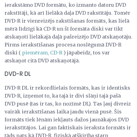
ierakstāmo DVD formātu, ko izmanto datoru DVD
rakstītāji, kā arī lielākā daļa DVD rakstītāju. Tomēr
DVD-R ir vienreizējs rakstīšanas formāts, kas lielā
mērā līdzīgi kā CD-R un šī formāta diski var tikt
atskaņoti lielākajā daļā pašreizējo DVD atskaņotāju.
Pirms ierakstīšanas procesa noslēgumā DVD-R
diski (
piemēram, CD-R
) jāpabeidz, tos var
atskaņot citā DVD atskaņotājā.
DVD-R DL
DVD-R DL ir rekordlielais formāts, kas ir identisks
DVD-R, izņemot to, ka tajā ir divi slāņi tajā pašā
DVD pusē (tas ir tas, ko nozīmē DL). Tas ļauj divreiz
vairāk ierakstīšanas laika jaudu vienā pusē. Šis
formāts tiek lēnām iekļauts dažos jaunākajos DVD
ierakstītājos. Lai gan faktiskais ieraksta formāts ir
tāds pats kā DVD-R, fiziskā atšķirība starp