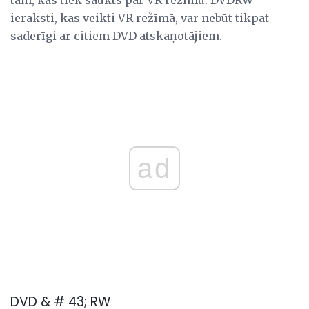
tam, kas tiek saukts par VR režīmu. DVDRW
ieraksti, kas veikti VR režīmā, var nebūt tikpat
saderīgi ar citiem DVD atskaņotājiem.
ad
DVD & # 43; RW