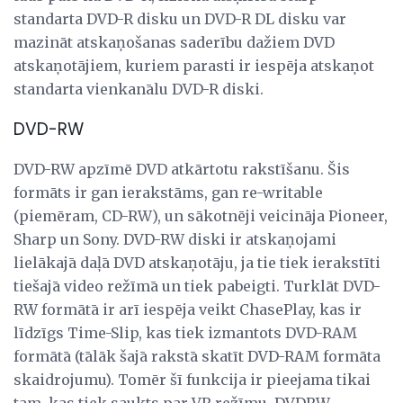
standarta DVD-R disku un DVD-R DL disku var
mazināt atskaņošanas saderību dažiem DVD
atskaņotājiem, kuriem parasti ir iespēja atskaņot
standarta vienkanālu DVD-R diski.
DVD-RW
DVD-RW apzīmē DVD atkārtotu rakstīšanu. Šis
formāts ir gan ierakstāms, gan re-writable
(piemēram, CD-RW), un sākotnēji veicināja Pioneer,
Sharp un Sony. DVD-RW diski ir atskaņojami
lielākajā daļā DVD atskaņotāju, ja tie tiek ierakstīti
tiešajā video režīmā un tiek pabeigti. Turklāt DVD-
RW formātā ir arī iespēja veikt ChasePlay, kas ir
līdzīgs Time-Slip, kas tiek izmantots DVD-RAM
formātā (tālāk šajā rakstā skatīt DVD-RAM formāta
skaidrojumu). Tomēr šī funkcija ir pieejama tikai