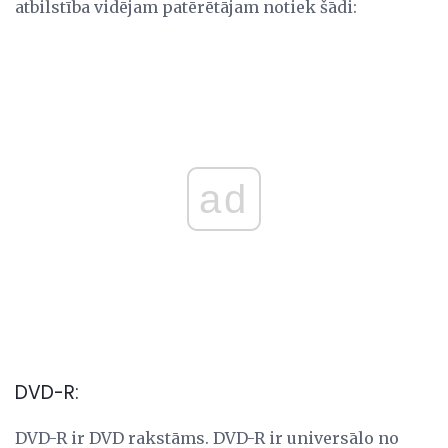
atbilstība vidējam patērētājam notiek šādi:
ad
DVD-R:
DVD-R ir DVD rakstāms. DVD-R ir universālo no