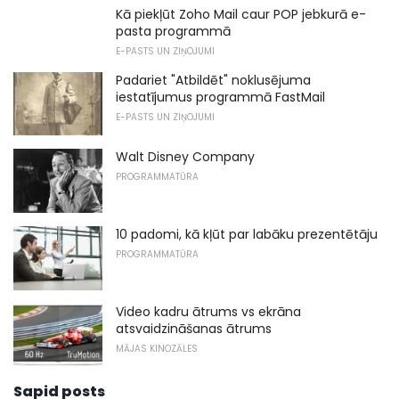
Kā piekļūt Zoho Mail caur POP jebkurā e-
pasta programmā
E-PASTS UN ZIŅOJUMI
Padariet "Atbildēt" noklusējuma
iestatījumus programmā FastMail
E-PASTS UN ZIŅOJUMI
Walt Disney Company
PROGRAMMATŪRA
10 padomi, kā kļūt par labāku prezentētāju
PROGRAMMATŪRA
Video kadru ātrums vs ekrāna
atsvaidzināšanas ātrums
MĀJAS KINOZĀLES
Sapid posts