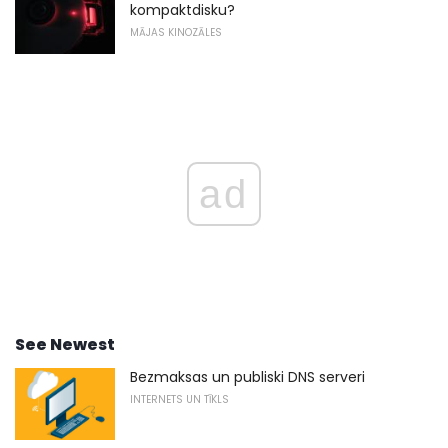
kompaktdisku?
MĀJAS KINOZĀLES
ad
See Newest
Bezmaksas un publiski DNS serveri
INTERNETS UN TĪKLS