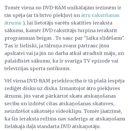
Tomēr viena no DVD-RAM unikālajām iezīmēm ir
tās spēja (ar tā brīvo piekļuvi un
ātru rakstīšanas
ātrumu
), lai lietotājs varētu skatīties ieraksta
sākumu, kamēr DVD rakstītājs turpina ierakstīt
programmas beigas . To sauc par "laika slīdēšanu".
Tas ir lieliski, ja tālruņa zvans pārtrauc jūsu
apskatei vai ja jūs no darba atkal atradīsit māju, un
palaidīsiet sākumu, ka ir svarīga TV epizode vai
televīzijas sporta notikums.
Vēl viena DVD-RAM priekšrocība ir tā plašā iespēja
rediģēt disku uz diska. Izmantojot ātro piekļuves
ātrumu, jūs varat pārkārtot skatu atskaņošanas
secību un izdzēst citas atskaņošanas skatuves,
neizdzēšot sākotnējo videoklipu. Tomēr jāatzīmē,
ka šis ieraksta režīms nav saderīgs ar atskaņošanu
lielākajā daļā standarta DVD atskaņotāju.