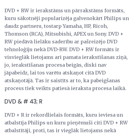
DVD + RW ir ierakstāms un pārrakstāms formāts,
kuru sākotnēji popularizēja galvenokārt Philips un
daudz partneru, tostarp Yamaha, HP, Ricoh,
Thomson (RCA), Mitsubishi, APEX un Sony. DVD +
RW piedāvā lielāku saderību ar pašreizējo DVD
tehnoloģiju nekā DVD-RW. DVD + RW formāts ir
visvieglāk lietojams arī pamata ierakstīšanas ziņā,
jo, ierakstīšanas procesa beigās, diski nav
jāpabeidz, lai tos varētu atskaņot citā DVD
atskaņotājā. Tas ir saistīts ar to, ka pabeigšanas
process tiek veikts patiesā ieraksta procesa laikā.
DVD & # 43; R
DVD + R ir rekordlielais formāts, kuru ieviesa un
atbalstīja Philips un kuru pieņēmuši citi DVD + RW
atbalstītāji, proti, tas ir vieglāk lietojams nekā