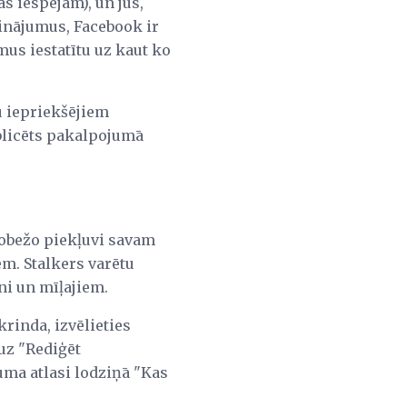
as iespējām), un jūs,
ninājumus, Facebook ir
mus iestatītu uz kaut ko
u iepriekšējiem
ublicēts pakalpojumā
erobežo piekļuvi savam
em. Stalkers varētu
ni un mīļajiem.
krinda, izvēlieties
 uz "Rediģēt
tuma atlasi lodziņā "Kas