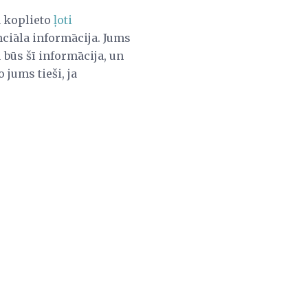
ā koplieto
ļoti
nciāla informācija. Jums
 būs šī informācija, un
 jums tieši, ja