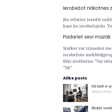
Ierobežot nākotnes z
Jūs vēlaties iestatīt no
kaut ko ierobežojošu. To
Padariet sevi mazāk
Stalker var izmantot me
ierobežotu meklētājprog
Rīki izvēlieties "Vai vēl
"Nē".
Alike posts
Kā lasīt e-
TĪMEKĻA VIETNE
Bloķēt sveš