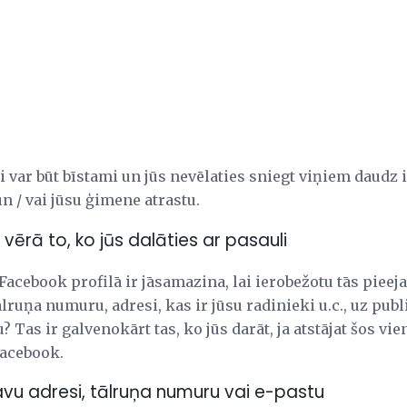
ri var būt bīstami un jūs nevēlaties sniegt viņiem daudz 
un / vai jūsu ģimene atrastu.
 vērā to, ko jūs dalāties ar pasauli
 Facebook profilā ir jāsamazina, lai ierobežotu tās pieej
tālruņa numuru, adresi, kas ir jūsu radinieki u.c., uz pub
tu? Tas ir galvenokārt tas, ko jūs darāt, ja atstājat šos v
acebook.
savu adresi, tālruņa numuru vai e-pastu