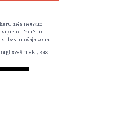
r kuru mēs neesam
r viņiem. Tomēr ir
ēstības tumšajā zonā.
ilnīgi svešinieki, kas