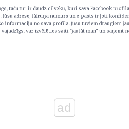
īgs, taču tur ir daudz cilvēku, kuri savā Facebook profil
. Jūsu adrese, tālruņa numurs un e-pasts ir ļoti konfide
 šo informāciju no sava profila. Jūsu tuviem draugiem jau
r vajadzīgs, var izvēlēties saiti "jautāt man" un saņemt no
ad