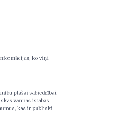
informācijas, ko viņi
amību plašai sabiedrībai.
liskās vannas istabas
ienumus, kas ir publiski