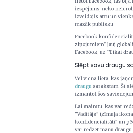
lietot Facebook, tas bij
iespējams, neko neierobe
izveidojis ātru un vienk
mazāk publisku.
Facebook konfidencialit
ziņojumiem" ļauj globāli
Facebook, uz "Tikai drau
Slēpt savu draugu s
Vēl viena lieta, kas jāņ
draugu
sarakstam. Šī slē
izmantot šos savienojumu
Lai mainītu, kas var red
"Vadītājs" (zīmuļa ikona
konfidencialitāti" un pē
var redzēt manu draugu 