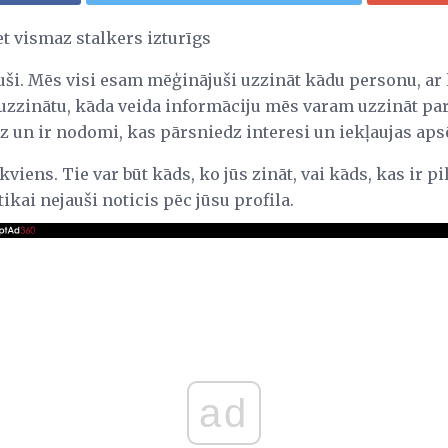
et vismaz stalkers izturīgs
juši. Mēs visi esam mēģinājuši uzzināt kādu personu, a
i uzzinātu, kāda veida informāciju mēs varam uzzināt pa
dz un ir nodomi, kas pārsniedz interesi un iekļaujas aps
kviens. Tie var būt kāds, ko jūs zināt, vai kāds, kas ir p
tikai nejauši noticis pēc jūsu profila.
ad