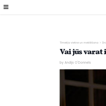
Tīmekļa vietne un meklēšana
Dr
Vai jūs varat
by Andijs O'Donnels