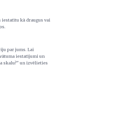
 iestatītu kā draugus vai
os.
ju par jums. Lai
vātuma iestatījumi un
a skalu?" un izvēlieties