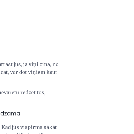
rast jūs, ja viņi zina, no
eicat, var dot viņiem kaut
evarētu redzēt tos,
 redzama
. Kad jūs vispirms sākāt