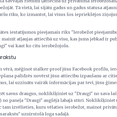
a kā savvaļas rietumi (attiecībā uz privātuma ierobežošan
žojāt. Tā vietā, lai sijātu gadus un gadus statusa atjau
āršu rīku, ko izmantot, lai visus šos iepriekšējos ziņoju
ātes iestatījumos pieejamais rīks "Ierobežot pieejamīb
 mainīt atļaujas attiecībā uz visu, kas jums jebkad ir p
gi" vai kaut ko citu ierobežojošu.
arakstu
em vērā, mēģinot stalker-proof jūsu Facebook profilu, i
pšana palīdzēs novērst jūsu attiecību izpaušanu ar citi
s, lai uzzinātu vairāk informācijas par tevi, jūsu ģime
zēt savus draugus, noklikšķiniet uz "Draugi" no sava lai
) no paneļa "Draugi" augšējā labajā stūrī. Noklikšķiniet
c tam izvēlieties, kuru vēlaties ierobežot, mainot privā
sarakstu" uznirstošā loga sadaļā.