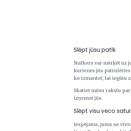
Slēpt jūsu patīk
Stalkers var mērķēt uz ju
kurienes jūs patrulēties (
ko izmantot, lai iegūtu z
Skatiet mūsu rakstu par
izņemot jūs.
Slēpt visu veco satu
Iespējams, jums ne vienm