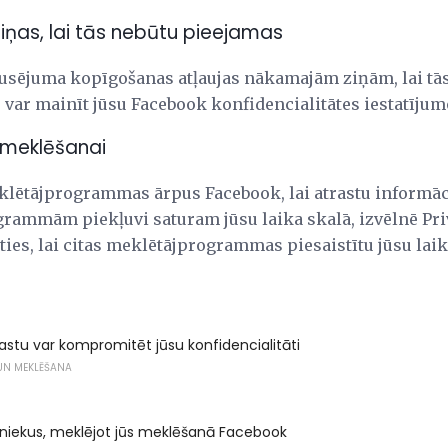
iņas, lai tās nebūtu pieejamas
klusējuma kopīgošanas atļaujas nākamajām ziņām, lai tās
 var mainīt jūsu Facebook konfidencialitātes iestatījum
 meklēšanai
klētājprogrammas ārpus Facebook, lai atrastu informāci
rammām piekļuvi saturam jūsu laika skalā, izvēlnē Pri
aties, lai citas meklētājprogrammas piesaistītu jūsu laik
pastu var kompromitēt jūsu konfidencialitāti
 UN MEKLĒŠANA
iniekus, meklējot jūs meklēšanā Facebook