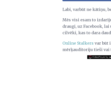
Labi, varbūt ne kātiņu, b
Mēs visi esam to izdarī
draugi, uz Facebook, la
cilvēki, kas to dara dau
Online Stalkers
var būt i
mērķauditoriju tieši vai 