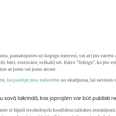
ms, pamatojoties uz kopīgu interesi, vai arī jūs varētu at
ti, bāri, restorāni, veikali) utt. Katrs "līdzīgs", ko jūs v
iņu ar jums vai jums atrast.
 to,
kā paslēpt jūsu mīlestību
no skatījuma, lai neviens n
ru savā laikrindā, kas joprojām var būt publiski
ēr ir bijuši ierobežojoši konfidencialitātes iestatījumi