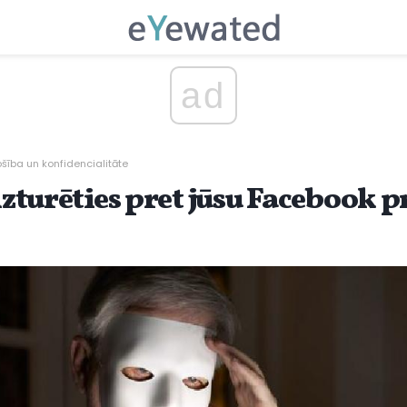
ad
ošība un konfidencialitāte
 izturēties pret jūsu Facebook p