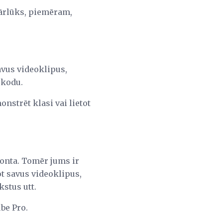
pārlūks, piemēram,
avus videoklipus,
kodu.
nstrēt klasi vai lietot
konta. Tomēr jums ir
ot savus videoklipus,
stus utt.
be Pro.