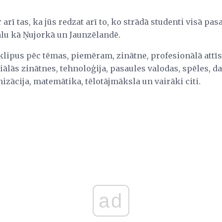
rī tas, ka jūs redzat arī to, ko strādā studenti visā pasa
tālu kā Ņujorkā un Jaunzēlandē.
oklipus pēc tēmas, piemēram, zinātne, profesionālā attī
iālās zinātnes, tehnoloģija, pasaules valodas, spēles, da
izācija, matemātika, tēlotājmāksla un vairāki citi.
ad