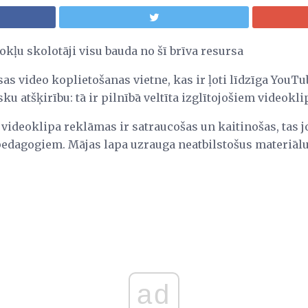
okļu skolotāji visu bauda no šī brīva resursa
s video koplietošanas vietne, kas ir ļoti līdzīga You
ku atšķirību: tā ir pilnībā veltīta izglītojošiem videokl
 videoklipa reklāmas ir satraucošas un kaitinošas, tas 
edagogiem. Mājas lapa uzrauga neatbilstošus materiālus
ad