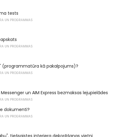
uma tests
RA UN PROGRAMMAS
 apskats
RA UN PROGRAMMAS
aS" (programmatūra kā pakalpojums)?
RA UN PROGRAMMAS
 Messenger un AIM Express bezmaksas lejupielādes
RA UN PROGRAMMAS
gle dokumenti?
RA UN PROGRAMMAS
abu", tiešsaistes interjera dekorēšanas vietni