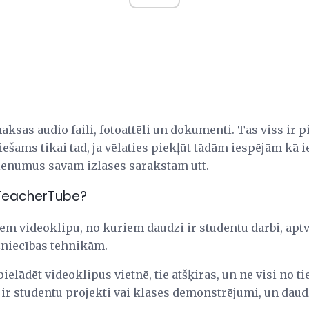
ksas audio faili, fotoattēli un dokumenti. Tas viss ir 
ciešams tikai tad, ja vēlaties piekļūt tādām iespējām kā 
vienumus savam izlases sarakstam utt.
 TeacherTube?
em videoklipu, no kuriem daudzi ir studentu darbi, apt
niecības tehnikām.
ielādēt videoklipus vietnē, tie atšķiras, un ne visi no t
 ir studentu projekti vai klases demonstrējumi, un daud