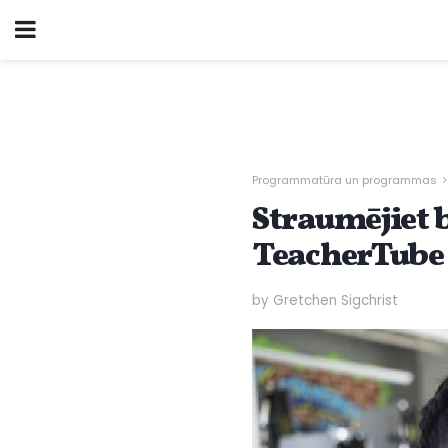
Programmatūra un programmas
Straumējiet 
TeacherTube
by Gretchen Sigchrist