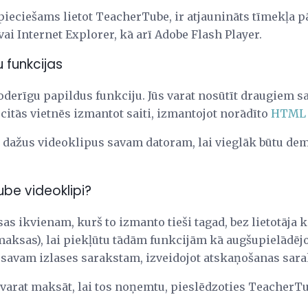
epieciešams lietot TeacherTube, ir atjaunināts tīmekļa 
ai Internet Explorer, kā arī Adobe Flash Player.
 funkcijas
derīgu papildus funkciju. Jūs varat nosūtīt draugiem s
 citās vietnēs izmantot saiti, izmantojot norādīto
HTML
ēt dažus videoklipus savam datoram, lai vieglāk būtu demo
be videoklipi?
s ikvienam, kurš to izmanto tieši tagad, bez lietotāja 
maksas), lai piekļūtu tādām funkcijām kā augšupielādēj
 savam izlases sarakstam, izveidojot atskaņošanas sarak
 varat maksāt, lai tos noņemtu, pieslēdzoties TeacherTu