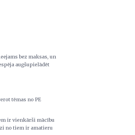
pieejams bez maksas, un
iespēja augšupielādēt
verot tēmas no PE
iem ir vienkārši mācību
zi no tiem ir amatieru