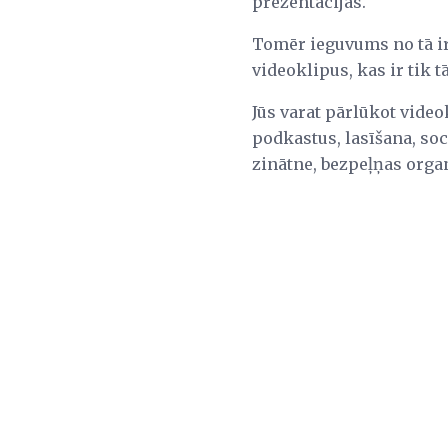
prezentācijas.
Tomēr ieguvums no tā ir a
videoklipus, kas ir tik 
Jūs varat pārlūkot vide
podkastus, lasīšana, soc
zinātne, bezpeļņas organ