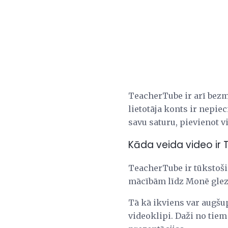
TeacherTube ir arī bezma
lietotāja konts ir nepie
savu saturu, pievienot 
Kāda veida video ir
TeacherTube ir tūkstoši
mācībām līdz Monē glez
Tā kā ikviens var augšup
videoklipi. Daži no tiem