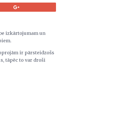
Tube izkārtojumam un
ipiem.
joprojām ir pārsteidzošs
, tāpēc to var droši