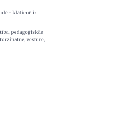
ulē - klātienē ir
stība, pedagoģiskās
torzinātne, vēsture,