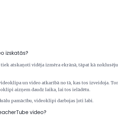
o izskatās?
tiek atskaņoti vidēja izmēra ekrānā, tāpat kā noklusē
videoklipa un video atkarībā no tā, kas tos izveidoja. To
oklipi aizņem daudz laika, lai tos ielādētu.
duālu pamācību, videoklipi darbojas ļoti labi.
TeacherTube video?