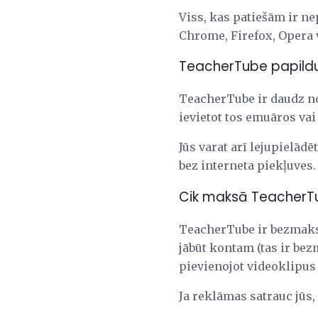
Viss, kas patiešām ir n
Chrome, Firefox, Opera v
TeacherTube papildu
TeacherTube ir daudz no
ievietot tos emuāros vai
Jūs varat arī lejupielād
bez interneta piekļuves.
Cik maksā TeacherTu
TeacherTube ir bezmaksa
jābūt kontam (tas ir bez
pievienojot videoklipus
Ja reklāmas satrauc jūs,